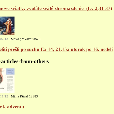
ove sviatky zvoláte sväté zhromaždenie -(Lv 2,31-37)
/07/13
Slovo pre Život
5578
eliti prešli po suchu Ex 14, 21,15a utorok po 16. nedeli
-articles-from-others
/11/12
Mária Künzl
18883
e k adventu