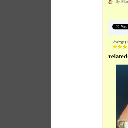
By Már
Average (1
related