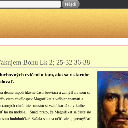
ďakujem Bohu Lk 2; 25-32 36-38
uchovných cvičení o tom, ako sa v starobe
dovať.
a denne aspoň hlavné časti breviára a zamýšľala som sa
ečo viem chválospev Magnifikat z vešpier spamäti a
z ranných chvál nie- musím si vziať kartičku v knihe
iť ho na mobile....Snáď preto, že Magnifikat sa častejšie
ja som hudobníčka? Začala som sa učiť, ale aj premýšľať.