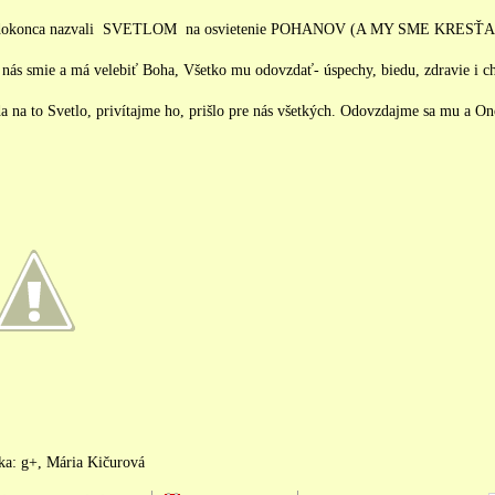
a dokonca nazvali SVETLOM na osvietenie POHANOV (A MY SME KRESŤA
 smie a má velebiť Boha, Všetko mu odovzdať- úspechy, biedu, zdravie i cho
 na to Svetlo, privítajme ho, prišlo pre nás všetkých. Odovzdajme sa mu a Ono 
ka: g+, Mária Kičurová