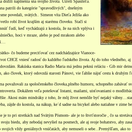
sa dožili naplnenia sna svojho života. Uzreli Spasiteľa.
na patrili do kategórie "spravodlivých", dnešným
sme povedali, svätých.. Simeon víta Dieťa Ježiša ako
tlo robí život krajším aj starému človeku. Stačí si
mnúť ľudí, keď vychádzajú z kostola, že na nich vplýva i
i slniečko, hoci v mraze, alebo je pod mrakom alebo
....
ábätko- čo budeme preciťovať cez nadchádzajúce Vianoce-
 život CHCE vniesť radosť do každého ľudského života. Aj do toho všedného, aj
dovzdám. Rakúska stanica Radio Maria má jednu peknú reláciu - Gib mir deine 
, ako človek, ktorý odovzdá starosti Pánovi, vie ľahšie nájsť cestu k druhým 
ma považovali za spoločenského človeka,plného humoru, schopného zabávať sv
introverta. Dokážem veľa potešovať listami, mailami, uisťovaniami o modlitbá
ažšie. Akosi mám mindráky z toho, že môj život nemôže byť nejaký vábny....sta
eba, zájde do kostola, na nákup, ke´d sadne na bicykel alebo natiahne v zime bež
e je to pri stretkách nad Svätým Písmom- ale je to štvrťstoročie , čo sa stretá
 svoju biedu, aby nebodaj nevyšiel na posmech, ale aj svoje bohatstvo, aby za
o svojich vždy geniálnych vnúčatách, aby nemuseli o sebe...Premýšľam, ako to 