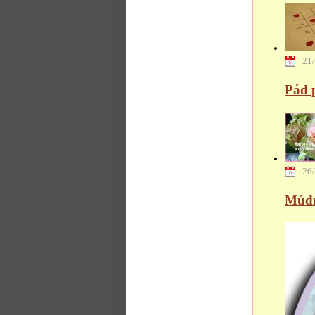
21
Pád p
26
Múdr