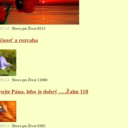
/07/14
Slovo pre Život
8515
očnosť a rozvaha
/05/14
Slovo pre Život
11860
ujte Pána, lebo je dobrý .....Žalm 118
/08/13
Slovo pre Život
6385