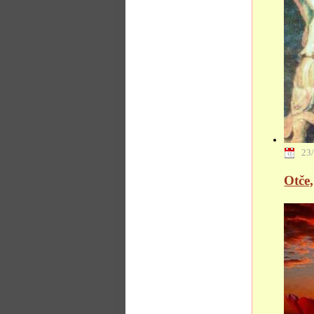
23
Otče,