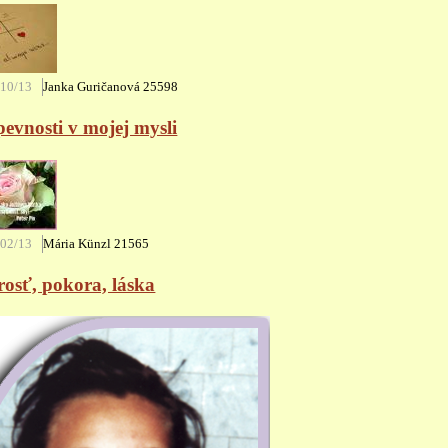
/10/13
Janka Guričanová
25598
evnosti v mojej mysli
/02/13
Mária Künzl
21565
osť, pokora, láska