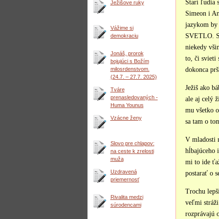
Starí ľudia 
Ježišove ruky
Simeon i An
jazykom by 
Vážime si
SVETLO. Sve
demokraciu
niekedy vši
Jonáš, prorok
to, či sviet
bojujúci s Božím
milosrdenstvom.
dokonca prší
(24.7. – 27.7. 2025)
Ježiš ako b
Tváre
prenasledovaných -
ale aj celý
Huma Younus
mu všetko o
Vzácne ženy
sa tam o tom
V mladosti 
Slovo pre chlapov:
hĺbajúceho 
na ceste k zrelosti
muža
mi to ide ť
Uzdravená
postarať o s
priemernosť
Trochu lepši
Rivalita medzi
veľmi stráži
súrodencami
rozprávajú 