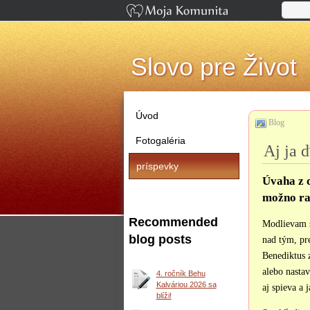
Slovo pre Život
Úvod
Blog
Fotogaléria
Aj ja 
príspevky
Úvaha z d
možno ra
Recommended
Modlievam s
blog posts
nad tým, pr
Benediktus 
alebo nastav
4. ročník Behu
Kalváriou 2026 sa
aj spieva a 
blíži!