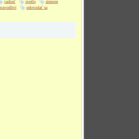
radosť
svetlo
simeon
pravodliví
odovzdať sa