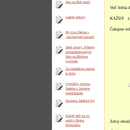
Ako sa Boh stará
Veď Ježiš
Litánie pokory
KAŽDÝ z nás
Čakajme teda
My si tu žijeme v
„duchovnom luxuse“
Silné sestry: Príbehy
prenasledovaných
žien na Blízkom
východe
Za mediálnou stenou
je ticho
Vyhrážky smrťou
Saleha v Jemene
neodrádzajú
Novinka: biblické hry
Každý deň na sv.
omši s Mojou
Zdroj obráz
Komunitou