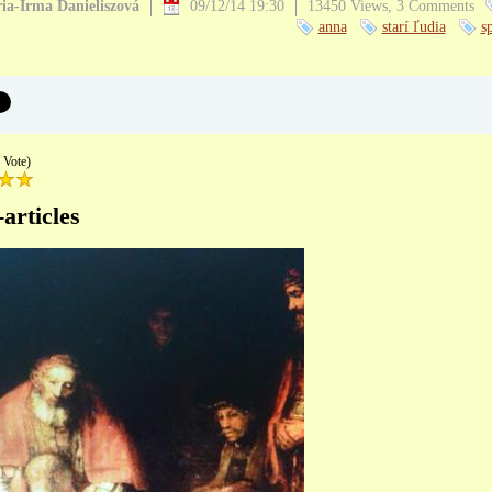
ia-Irma Danieliszová
09/12/14 19:30
13450 Views,
3 Comments
anna
starí ľudia
s
 Vote)
-articles