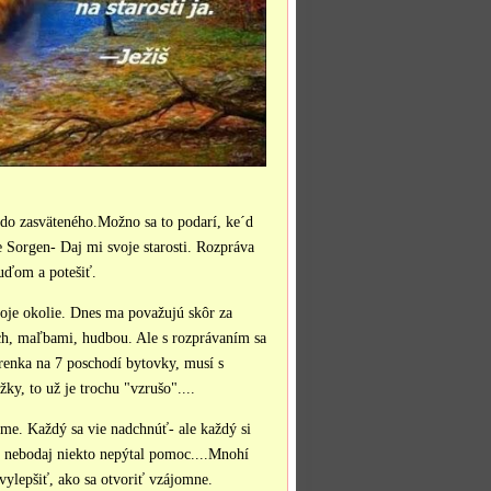
 do zasväteného.Možno sa to podarí, ke´d
Sorgen- Daj mi svoje starosti. Rozpráva
ľuďom a potešiť.
oje okolie. Dnes ma považujú skôr za
ch, maľbami, hudbou. Ale s rozprávaním sa
renka na 7 poschodí bytovky, musí s
ky, to už je trochu "vzrušo"....
vame. Každý sa vie nadchnúť- ale každý si
sa nebodaj niekto nepýtal pomoc....Mnohí
vylepšiť, ako sa otvoriť vzájomne.