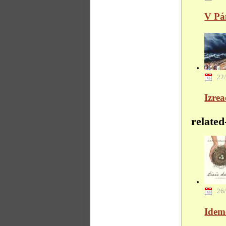
V Pán
22
Izrea
related
26
Idem