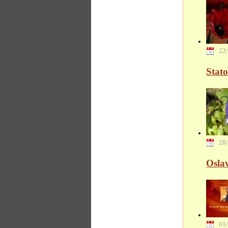
22
Stat
28
Oslav
01