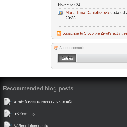
November 24
Mária-Irma Danieliszová
updated a
20:35
Subscribe to Slovo pre Život's activitie
Announcements
Entries
Recommended blog posts
4. ročník Behu Kalváriou 2026 sa blíži!
Ježišove ruky
Vážime si demokraciu