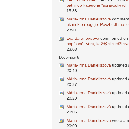
patrili do kategórie "spravodlivých.
15:33
Mária-Irma Danieliszová
comment
ak niekto reaguje. Povzbudí ma to.
23:41
Eva Baranovičová
commented on
napísané. Veru, každý si stráži svo
23:03
December 9
Mária-Irma Danieliszová
updated a
20:40
Mária-Irma Danieliszová
updated a
20:37
Mária-Irma Danieliszová
updated a
20:29
Mária-Irma Danieliszová
updated a
20:06
Mária-Irma Danieliszová
wrote a n
20:00