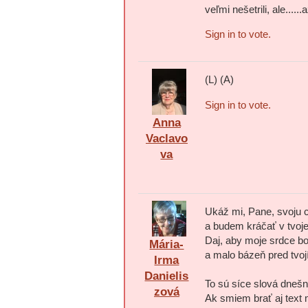
veľmi nešetrili, ale.....
Sign in to vote.
(L) (A)
Sign in to vote.
Anna
Vaclavo
va
Ukáž mi, Pane, svoju c
a budem kráčať v tvoje
Daj, aby moje srdce bo
Mária-
a malo bázeň pred tvo
Irma
Danielis
To sú síce slová dnešn
zová
Ak smiem brať aj text 