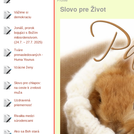
Slovo pre Život
Vážime si
demokraciu
Jonáš, prorok
bojujúci s Božím
milosrdenstvom.
(24.7. – 27.7. 2025)
Tváre
prenasledovaných -
Huma Younus
Vzácne ženy
Slovo pre chlapov:
na ceste k zrelosti
muža
Uzdravená
priemernosť
Rivalita medzi
súrodencami
Ako sa Boh stará