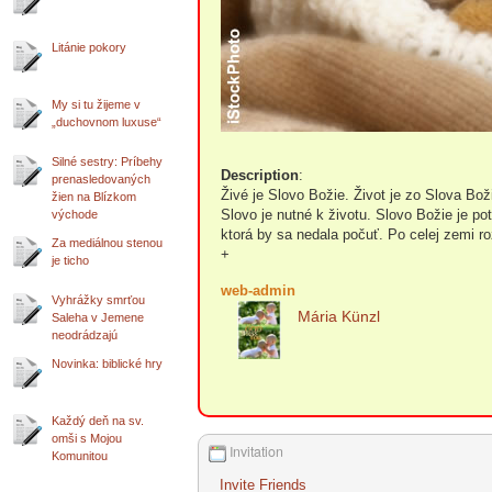
Litánie pokory
My si tu žijeme v
„duchovnom luxuse“
Silné sestry: Príbehy
Description
:
prenasledovaných
Živé je Slovo Božie. Život je zo Slova Bož
žien na Blízkom
Slovo je nutné k životu. Slovo Božie je pot
východe
ktorá by sa nedala počuť. Po celej zemi ro
Za mediálnou stenou
+
je ticho
web-admin
Vyhrážky smrťou
Mária Künzl
Saleha v Jemene
neodrádzajú
Novinka: biblické hry
Každý deň na sv.
omši s Mojou
Invitation
Komunitou
Invite Friends