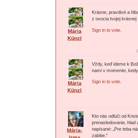
Krásne, pravdivé a hlb
z ovocia tvojej krásne
Sign in to vote.
Mária
Künzl
Vždy, keď ideme k Bož
nami v momente, kedy
Sign in to vote.
Mária
Künzl
Kto nás odlúči od Kris
prenasledovanie, hlad
napísané: „Pre teba n
Mária-
zabitie.“
Irma