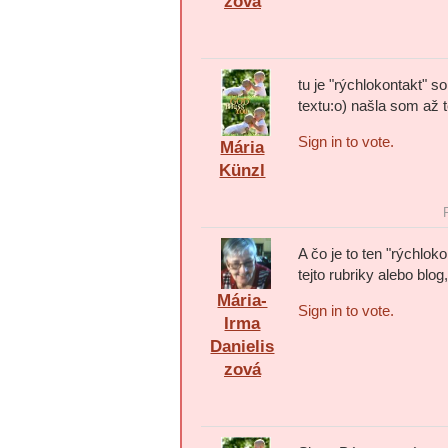
zová
tu je "rýchlokontakt" s
textu:o) našla som až t
Sign in to vote.
Mária
Künzl
A čo je to ten "rýchlo
tejto rubriky alebo blog
Mária-
Sign in to vote.
Irma
Danielis
zová