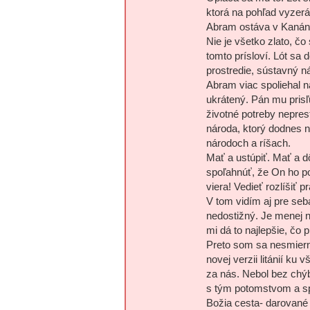
ktorá na pohľad vyzerá
Abram ostáva v Kanán
Nie je všetko zlato, čo 
tomto prísloví. Lót sa
prostredie, sústavný n
Abram viac spoliehal n
ukrátený. Pán mu prisľu
životné potreby nepres
národa, ktorý dodnes n
národoch a ríšach.
Mať a ustúpiť. Mať a d
spoľahnúť, že On ho po
viera! Vedieť rozlíšiť 
V tom vidím aj pre seb
nedostižný. Je menej 
mi dá to najlepšie, čo 
Preto som sa nesmiern
novej verzii litánií ku 
za nás. Nebol bez chýb
s tým potomstvom a spl
Božia cesta- darované