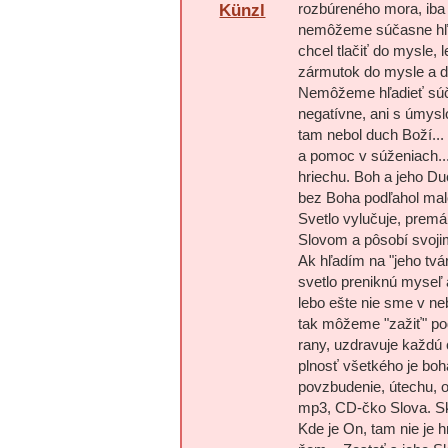
rozbúreného mora, iba 
Künzl
nemôžeme súčasne hľad
chcel tlačiť do mysle,
zármutok do mysle a do
Nemôžeme hľadieť súča
negatívne, ani s úmyslo
tam nebol duch Boží... 
a pomoc v súženiach..
hriechu. Boh a jeho Du
bez Boha podľahol mal
Svetlo vylučuje, premáh
Slovom a pôsobí svoji
Ak hľadím na "jeho tvár
svetlo preniknú myseľ a
lebo ešte nie sme v nebi
tak môžeme "zažiť" podo
rany, uzdravuje každú 
plnosť všetkého je bo
povzbudenie, útechu, o
mp3, CD-čko Slova. Sk
Kde je On, tam nie je h