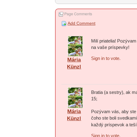
Page Comments
Add Comment
Milí priatelia! Pozýva
na vaše príspevky!
Sign in to vote.
Mária
Künzl
Bratia (a sestry), ak m
15;
Mária
Pozývam vás, aby ste n
čoho ste boli svedkami,
Künzl
každý príspevok a teš
Sign in to vote.