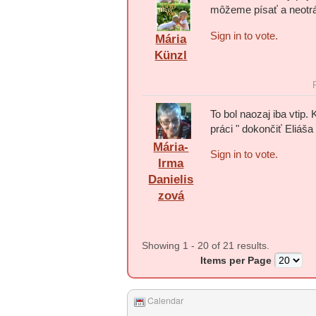
môžeme písať a neot
Sign in to vote.
Mária
Künzl
To bol naozaj iba vtip
práci " dokončiť Eliáš
Mária-
Sign in to vote.
Irma
Danielis
zová
Showing 1 - 20 of 21 results.
Items per Page
Calendar