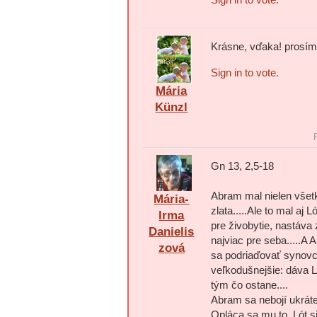
Krásne, vďaka! prosím
Sign in to vote.
Mária
Künzl
Gn 13, 2,5-18
Abram mal nielen všetk
Mária-
zlata.....Ale to mal aj 
Irma
pre živobytie, nastáv
Danielis
najviac pre seba.....A
zová
sa podriaďovať synovc
veľkodušnejšie: dáva L
tým čo ostane....
Abram sa nebojí ukráte
Opláca sa mu to. Lót si