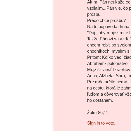
Ak mi Pán neukáže ces
vzdialim...Pán vie, čo 
prosbu.
Prečo chce prosbu?
Na to odpovedá druhá 
"Daj , aby moje srdce
Takže Pánovi sa vzďaľ
chcem robiť po svojom
chodníkoch, myslím si
Pritom: Koľko vecí žia
Abrahám- potomstvo
Mojžiš- viesť Izraelitov
Anna, Alžbeta, Sára, -r
Pre mňa určite nemá t
na cestu, ktorá je zah
ľuďom a dôverovať vždy
ho dostanem.
Žalm 86,11
Sign in to vote.