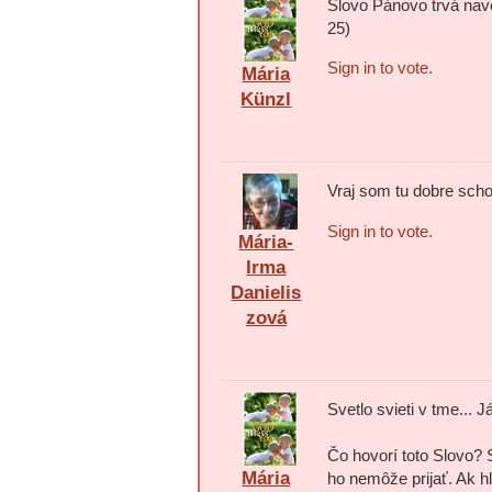
Slovo Pánovo trvá navek
25)
Sign in to vote.
Mária
Künzl
Vraj som tu dobre sch
Sign in to vote.
Mária-
Irma
Danielis
zová
Svetlo svieti v tme... J
Čo hovorí toto Slovo?
Mária
ho nemôže prijať. Ak 