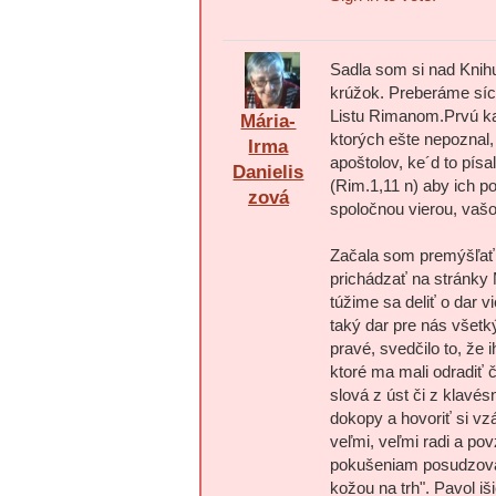
Sadla som si nad Knihu
krúžok. Preberáme síce
Listu Rimanom.Prvú ka
Mária-
ktorých ešte nepoznal, 
Irma
apoštolov, ke´d to pís
Danielis
(Rim.1,11 n) aby ich po
zová
spoločnou vierou, vašo
Začala som premýšľať, 
prichádzať na stránky
túžime sa deliť o dar v
taký dar pre nás všetk
pravé, svedčilo to, že 
ktoré ma mali odradiť č
slová z úst či z klavé
dokopy a hovoriť si v
veľmi, veľmi radi a p
pokušeniam posudzovať,
kožou na trh". Pavol iš