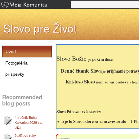
Slovo pre Život
Úvod
Slovo Božie
je pokrm duše
.
Fotogaléria
Denné čítanie Slova
prijímanie potravy
je
príspevky
Kristovo Slovo
nech vo vás prebýva v hojn
Recommended
Kolosanom 2
blog posts
Slovo Pánovo trvá
naveky.
4. ročník Behu
je to Slovo, ktoré sa vám zvestovalo 1 Pt 
A to
Kalváriou 2026 sa
blíži!
Ježišove ruky
Profile