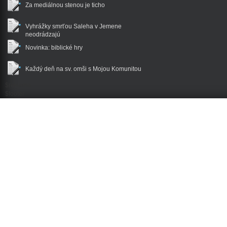
Za mediálnou stenou je ticho
Vyhrážky smrťou Saleha v Jemene
neodrádzajú
Novinka: biblické hry
Každý deň na sv. omši s Mojou Komunitou
$reklama
$footer