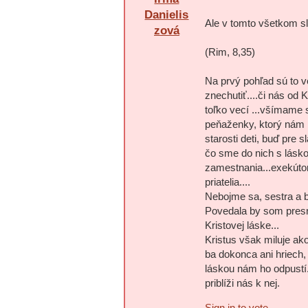
Danielis
Ale v tomto všetkom sl
zová
(Rim, 8,35)
Na prvý pohľad sú to v
znechutiť....či nás od
toľko vecí ...všímame 
peňaženky, ktorý nám n
starosti deti, buď pre 
čo sme do nich s láskou
zamestnania...exekútor
priatelia....
Nebojme sa, sestra a b
Povedala by som presne
Kristovej láske...
Kristus však miluje ak
ba dokonca ani hriech
láskou nám ho odpustí
priblíži nás k nej.
Sign in to vote.