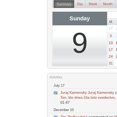
Summary
Day
Week
Month
Sunday
M
27
9
3
10
17
24
31
Activities
July 17
Juraj Kamensky Juraj Kamensky
c
Ten, kto dnes číta toto svedectvo, b
01:47
December 10
Zita Podhradská
commented on
M