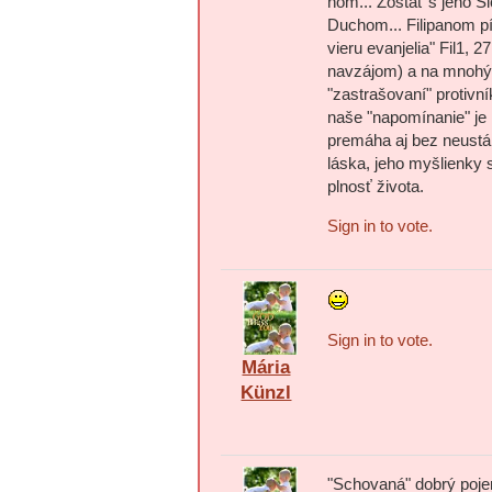
ňom... Zostať s jeho S
Duchom... Filipanom pí
vieru evanjelia" Fil1,
navzájom) a na mnohýc
"zastrašovaní" protivn
naše "napomínanie" je
premáha aj bez neustá
láska, jeho myšlienky 
plnosť života.
Sign in to vote.
Sign in to vote.
Mária
Künzl
"Schovaná" dobrý pojem