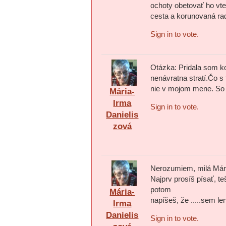
ochoty obetovať ho vte
cesta a korunovaná rad
Sign in to vote.
Otázka: Pridala som ko
nenávratna stratí.Čo s
nie v mojom mene. So
Mária-
Irma
Sign in to vote.
Danielis
zová
Nerozumiem, milá Mári
Najprv prosíš písať, 
potom
Mária-
napíšeš, že .....sem le
Irma
Danielis
Sign in to vote.