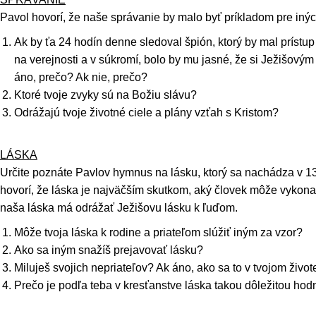
Pavol hovorí, že naše správanie by malo byť príkladom pre inýc
Ak by ťa 24 hodín denne sledoval špión, ktorý by mal prístup
na verejnosti a v súkromí, bolo by mu jasné, že si Ježišov
áno, prečo? Ak nie, prečo?
Ktoré tvoje zvyky sú na Božiu slávu?
Odrážajú tvoje životné ciele a plány vzťah s Kristom?
LÁSKA
Určite poznáte Pavlov hymnus na lásku, ktorý sa nachádza v 13
hovorí, že láska je najväčším skutkom, aký človek môže vykonať
naša láska má odrážať Ježišovu lásku k ľuďom.
Môže tvoja láska k rodine a priateľom slúžiť iným za vzor?
Ako sa iným snažíš prejavovať lásku?
Miluješ svojich nepriateľov? Ak áno, ako sa to v tvojom život
Prečo je podľa teba v kresťanstve láska takou dôležitou ho