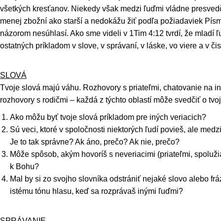
všetkých kresťanov. Niekedy však medzi ľuďmi vládne presvedč
menej zbožní ako starší a nedokážu žiť podľa požiadaviek Pís
názorom nesúhlasí. Ako sme videli v 1Tim 4:12 tvrdí, že mladí ľ
ostatných príkladom v slove, v správaní, v láske, vo viere a v čis
SLOVÁ
Tvoje slová majú váhu. Rozhovory s priateľmi, chatovanie na i
rozhovory s rodičmi – každá z týchto oblastí môže svedčiť o tvo
Ako môžu byť tvoje slová príkladom pre iných veriacich?
Sú veci, ktoré v spoločnosti niektorých ľudí povieš, ale medz
Je to tak správne? Ak áno, prečo? Ak nie, prečo?
Môže spôsob, akým hovoríš s neveriacimi (priateľmi, spolužiak
k Bohu?
Mal by si zo svojho slovníka odstrániť nejaké slovo alebo fr
istému tónu hlasu, keď sa rozprávaš inými ľuďmi?
SPRÁVANIE