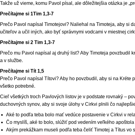
Takže už vieme, komu Pavol písal, ale dôležitejšia otázka je „pr
Prečítajme si 1Tim 1,3-7
Prečo Pavol napísal Timotejovi? Naliehal na Timoteja, aby si d
učiteľov a učil iných, ako byť správnymi vodcami v miestnej cirk
Prečítajme si 2 Tim 1,3-7
Prečo mu Pavol napísal aj druhý list? Aby Timoteja povzbudil k
a v službe.
Prečítajme si Tít 1,5
Prečo Pavol napísal Títovi? Aby ho povzbudil, aby si na Kréte 
všetko potrebné.
Cieľ všetkých troch Pavlových listov je v podstate rovnaký – po
duchovných synov, aby si svoje úlohy v Cirkvi plnili čo najlepši
Aké to podľa teba bolo mať vedúce postavenie v Cirkvi v re
Čo myslíš, aké to bolo, slúžiť pod vedením veľkého apoštol
Akým prekážkam museli podľa teba čeliť Timotej a Títus vo 