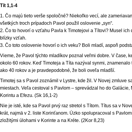
Tít 1,1-4
1. Čo majú tieto verše spoločné? Niekoľko vecí, ale zameriava
všetkých troch prípadoch Pavol použil oslovenie „syn“.
2. Čo to hovorí o vzťahu Pavla k Timotejovi a Títovi? Musel ich
blízky vzťah.
3. Čo toto oslovenie hovorí o ich veku? Boli mladí, aspoň pods
Vieme, že Pavol týchto mladíkov poznal veľmi dobre. V čase, keď 
okolo 60 rokov. Keď Timoteja a Títa nazýval synmi, znamenalo t
ako 40 rokov a je pravdepodobné, že boli oveľa mladší.
Timotej sa s Pavol zoznámil v Lystre, kde žil. V Novej zmluve 
miestach. Veľa cestoval s Pavlom – sprevádzal ho do Galácie,
Korintu a Efezu. (Sk 16,1-2)
Nie je isté, kde sa Pavol prvý raz stretol s Títom. Títus sa v N
krát, najmä v 2. liste Korinťanom. Úzko spolupracoval s Pavlom
zložitými úlohami v Korinte a na Kréte. (2Kor 8,23)