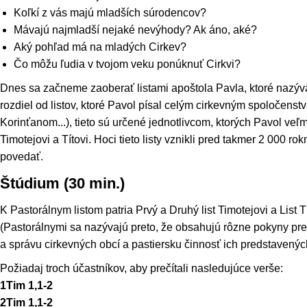
Koľkí z vás majú mladších súrodencov?
Mávajú najmladší nejaké nevýhody? Ak áno, aké?
Aký pohľad má na mladých Cirkev?
Čo môžu ľudia v tvojom veku ponúknuť Cirkvi?
Dnes sa začneme zaoberať listami apoštola Pavla, ktoré nazýv
rozdiel od listov, ktoré Pavol písal celým cirkevným spoločens
Korinťanom...), tieto sú určené jednotlivcom, ktorých Pavol veľ
Timotejovi a Títovi. Hoci tieto listy vznikli pred takmer 2 000 ro
povedať.
Štúdium (30 min.)
K Pastorálnym listom patria Prvý a Druhý list Timotejovi a List Tí
(Pastorálnymi sa nazývajú preto, že obsahujú rôzne pokyny pre 
a správu cirkevných obcí a pastiersku činnosť ich predstavenýc
Požiadaj troch účastníkov, aby prečítali nasledujúce verše:
1Tim 1,1-2
2Tim 1,1-2