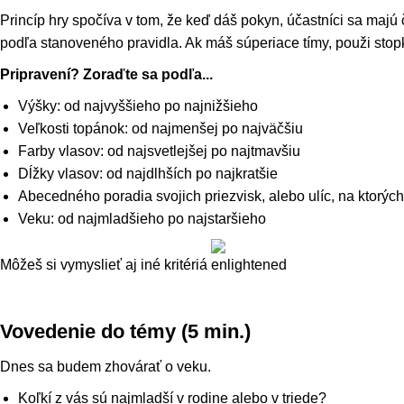
Princíp hry spočíva v tom, že keď dáš pokyn, účastníci sa majú 
podľa stanoveného pravidla. Ak máš súperiace tímy, použi stop
Pripravení? Zoraďte sa podľa...
Výšky: od najvyššieho po najnižšieho
Veľkosti topánok: od najmenšej po najväčšiu
Farby vlasov: od najsvetlejšej po najtmavšiu
Dĺžky vlasov: od najdlhších po najkratšie
Abecedného poradia svojich priezvisk, alebo ulíc, na ktorých 
Veku: od najmladšieho po najstaršieho
Môžeš si vymyslieť aj iné kritériá
Vovedenie do témy (5 min.)
Dnes sa budem zhovárať o veku.
Koľkí z vás sú najmladší v rodine alebo v triede?