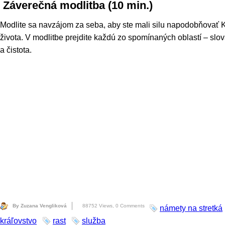
Záverečná modlitba (10 min.)
Modlite sa navzájom za seba, aby ste mali silu napodobňovať Kr
života. V modlitbe prejdite každú zo spomínaných oblastí – slová
a čistota.
By Zuzana Vengliková
88752 Views,
0 Comments
námety na stretká
kráľovstvo
rast
služba