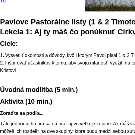
TU
Pavlove Pastorálne listy (1 & 2 Timotej
Lekcia 1: Aj ty máš čo ponúknuť Cirkv
Ciele:
1. Vysvetliť okolnosti a dôvody, kvôli ktorým Pavol písal 1 & 2 Ti
2. Inšpirovať účastníkov k tomu, aby svoju mladosť využili na to
Kristovi
Úvodná modlitba (5 min.)
Aktivita (10 min.)
Zoraďte sa podľa...
Táto jednoduchá hra sa dá hrať aj vo veľkej skupine. Ak máš vi
môžeš ich rozdeliť na dve skupiny, ktoré budú medzi sebou súťa