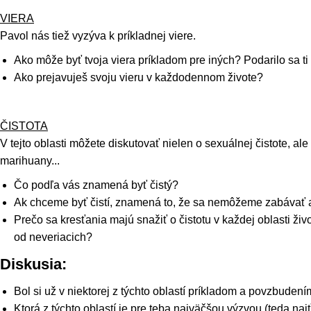
VIERA
Pavol nás tiež vyzýva k príkladnej viere.
Ako môže byť tvoja viera príkladom pre iných? Podarilo sa t
Ako prejavuješ svoju vieru v každodennom živote?
ČISTOTA
V tejto oblasti môžete diskutovať nielen o sexuálnej čistote, ale 
marihuany...
Čo podľa vás znamená byť čistý?
Ak chceme byť čistí, znamená to, že sa nemôžeme zabávať a 
Prečo sa kresťania majú snažiť o čistotu v každej oblasti ži
od neveriacich?
Diskusia:
Bol si už v niektorej z týchto oblastí príkladom a povzbudení
Ktorá z týchto oblastí je pre teba najväčšou výzvou (teda naj