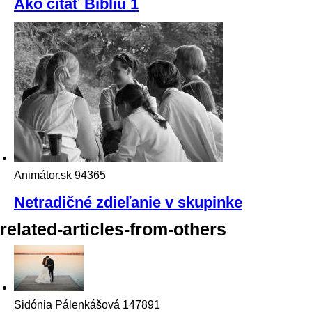
Ako čítať Bibliu 1
Animátor.sk
94365
Netradičné zdieľanie v skupinke
related-articles-from-others
Sidónia Pálenkášová
147891