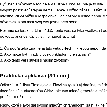
Byť „benjamínkom“ v rodine a v službe Cirkvi asi nie je to isté. T
svojom postavení zrejme nemali ľahké. Možno zápasili s tým, aby
miestnej cirkvi vážili a rešpektovali ich názory a usmernenia. A
dôveroval a oni mali svoj cieľ jasne pred sebou.
Pozrime sa teraz na
1Tim 4,12
. Tento verš sa týka všetkých tro
povedať aj dnes. Oplatí sa ho naučiť spamäti.
1. Čo podľa teba znamená táto veta: „Nech nik tebou nepohŕda 
2. Ako môže byť mladý človek príkladom pre starších?
3. Ako tento verš súvisí s naším životom?
Praktická aplikácia (30 min.)
Odkaz 1. a 2. listu Timotejovi a Títovi sa týkajú aj dnešnej mlád
tínedžeri sú budúcnosťou Cirkvi, ale táto mladá generácia môže
ponúknuť už dnes.
Rady, ktoré Pavol dal svojim mladým chránencom, sa nijak nelí