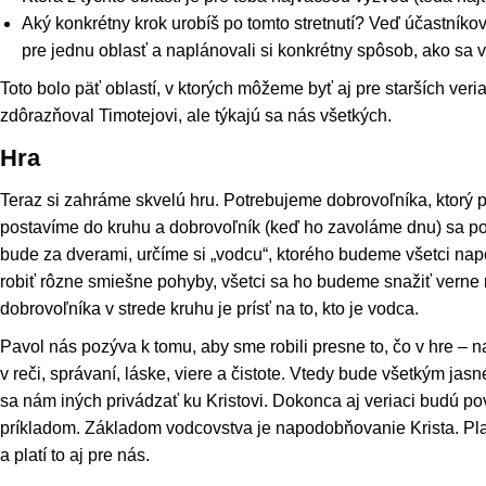
Aký konkrétny krok urobíš po tomto stretnutí? Veď účastníkov
pre jednu oblasť a naplánovali si konkrétny spôsob, ako sa v t
Toto bolo päť oblastí, v ktorých môžeme byť aj pre starších veri
zdôrazňoval Timotejovi, ale týkajú sa nás všetkých.
Hra
Teraz si zahráme skvelú hru. Potrebujeme dobrovoľníka, ktorý p
postavíme do kruhu a dobrovoľník (keď ho zavoláme dnu) sa po
bude za dverami, určíme si „vodcu“, ktorého budeme všetci n
robiť rôzne smiešne pohyby, všetci sa ho budeme snažiť verne
dobrovoľníka v strede kruhu je prísť na to, kto je vodca.
Pavol nás pozýva k tomu, aby sme robili presne to, čo v hre – 
v reči, správaní, láske, viere a čistote. Vtedy bude všetkým jas
sa nám iných privádzať ku Kristovi. Dokonca aj veriaci budú p
príkladom. Základom vodcovstva je napodobňovanie Krista. Plati
a platí to aj pre nás.