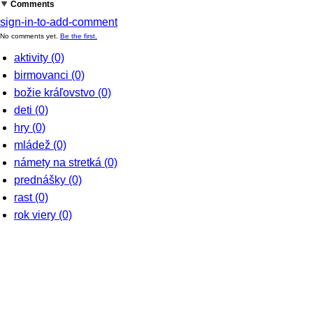
Comments
sign-in-to-add-comment
No comments yet.
Be the first.
aktivity
(0)
birmovanci
(0)
božie kráľovstvo
(0)
deti
(0)
hry
(0)
mládež
(0)
námety na stretká
(0)
prednášky
(0)
rast
(0)
rok viery
(0)