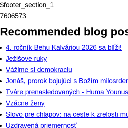
$footer_section_1
7606573
Recommended blog pos
4. ročník Behu Kalváriou 2026 sa blíži!
Ježišove ruky
Vážime si demokraciu
Jonáš, prorok bojujúci s Božím milosrde
Tváre prenasledovaných - Huma Younu
Vzácne ženy
Slovo pre chlapov: na ceste k zrelosti m
Uzdravená priemernosť