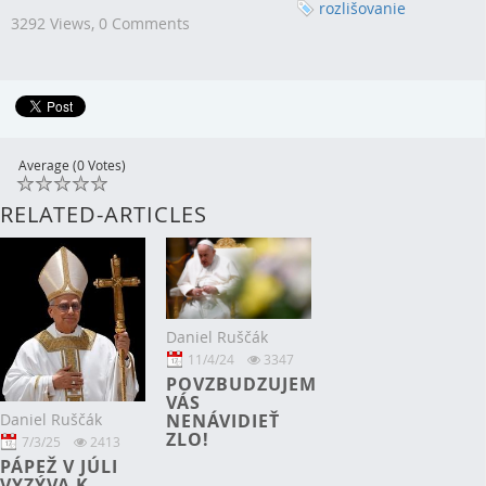
rozlišovanie
3292 Views,
0 Comments
Average (0 Votes)
RELATED-ARTICLES
Daniel Ruščák
11/4/24
3347
POVZBUDZUJEM
VÁS
Daniel Ruščák
NENÁVIDIEŤ
ZLO!
7/3/25
2413
PÁPEŽ V JÚLI
VYZÝVA K