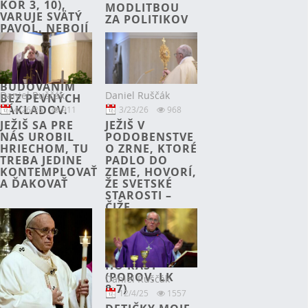
KOR 3, 10),
MODLITBOU
VARUJE SVÄTÝ
ZA POLITIKOV
PAVOL. NEBOJÍ
SA
STAVENISKA;
VARUJE SKÔR
PRED
BUDOVANÍM
Daniel Ruščák
Daniel Ruščák
BEZ PEVNÝCH
ZÁKLADOV.
4/26/26
911
3/23/26
968
JEŽIŠ SA PRE
JEŽIŠ V
NÁS UROBIL
PODOBENSTVE
HRIECHOM, TU
O ZRNE, KTORÉ
TREBA JEDINE
PADLO DO
KONTEMPLOVAŤ
ZEME, HOVORÍ,
A ĎAKOVAŤ
ŽE SVETSKÉ
STAROSTI –
ČIŽE
SVETSKOSŤ –
UDÚŠAJÚ
BOŽIE SLOVO,
NENECHAJÚ
HO RÁSŤ
(POROV. LK
Daniel Ruščák
8,7)
12/4/25
1557