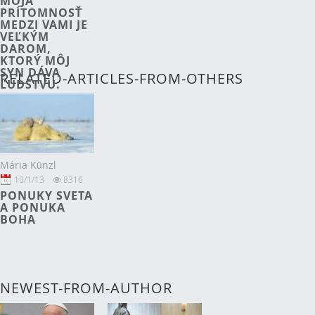
MOJA
PRÍTOMNOSŤ
MEDZI VAMI JE
VEĽKÝM
DAROM,
KTORÝ MÔJ
SYN DÁVA
RELATED-ARTICLES-FROM-OTHERS
ĽUDSTVU.
Mária Künzl
10/1/13
8316
PONUKY SVETA
A PONUKA
BOHA
NEWEST-FROM-AUTHOR