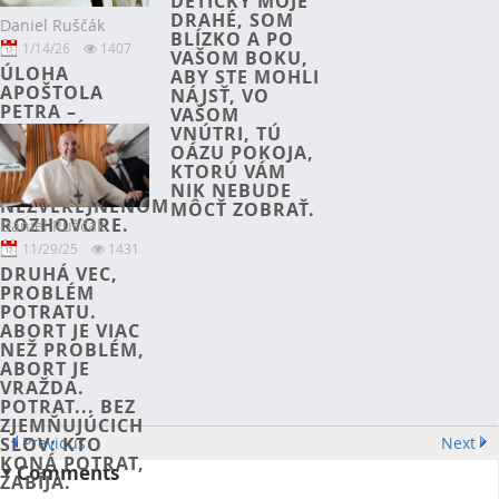
DETIČKY MOJE
DRAHÉ, SOM
Daniel Ruščák
BLÍZKO A PO
1/14/26
1407
VAŠOM BOKU,
ÚLOHA
ABY STE MOHLI
APOŠTOLA
NÁJSŤ, VO
PETRA –
VAŠOM
KATECHÉZA
VNÚTRI, TÚ
PÁPEŽA
OÁZU POKOJA,
FRANTIŠKA V
KTORÚ VÁM
DOTERAZ
NIK NEBUDE
NEZVEREJNENOM
MÔCŤ ZOBRAŤ.
ROZHOVORE.
Daniel Ruščák
11/29/25
1431
DRUHÁ VEC,
PROBLÉM
POTRATU.
ABORT JE VIAC
NEŽ PROBLÉM,
ABORT JE
VRAŽDA.
POTRAT... BEZ
ZJEMŇUJÚCICH
Previous
Next
SLOV: KTO
KONÁ POTRAT,
Comments
ZABÍJA.