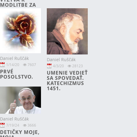
MODLITBE ZA
UMENIE
ROZLIŠOVAŤ
Daniel Ruščák
Daniel Ruščák
1/14/20
7607
4/3/20
28123
PRVÉ
UMENIE VEDIEŤ
POSOLSTVO.
SA SPOVEDAŤ.
KATECHIZMUS
1451.
Daniel Ruščák
7/19/24
3666
DETIČKY MOJE,