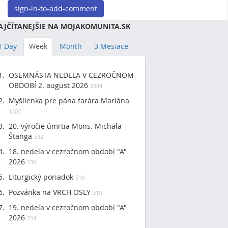
sign-in-to-add-comment
AJČÍTANEJŠIE NA MOJAKOMUNITA.SK
1 Day
Week
Month
3 Mesiace
OSEMNÁSTA NEDEĽA V CEZROČNOM
OBDOBÍ 2. august 2026
3384
Myšlienka pre pána farára Mariána
1203
20. výročie úmrtia Mons. Michala
Štanga
532
18. nedeľa v cezročnom období "A"
2026
530
Liturgický poriadok
519
Pozvánka na VRCH OSLY
310
19. nedeľa v cezročnom období "A"
2026
254