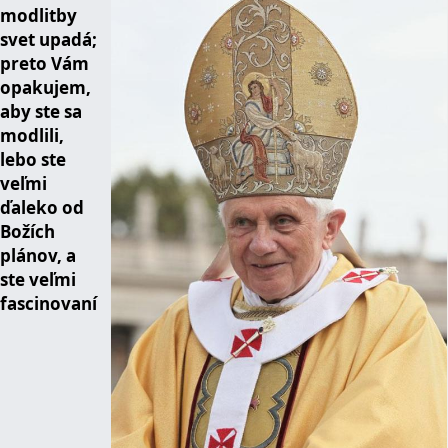
modlitby
svet upadá;
preto Vám
opakujem,
aby ste sa
modlili,
lebo ste
veľmi
ďaleko od
Božích
plánov, a
ste veľmi
fascinovaní