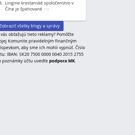
Lingine kresťanské spoločenstvo v
Číne je špehované
113
Zobraziť všetky blogy a správy
 vás obťažujú tieto reklamy? Pomôžte
jej Komunite pravidelným finančným
íspevkom, aby sme ich mohli vypnúť. Číslo
tu: IBAN: SK20 7500 0000 0040 2015 2755
o poznámky účtu uvedťe
podpora MK
.