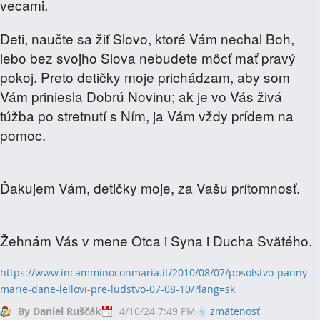
vecami.
Deti, naučte sa žiť Slovo, ktoré Vám nechal Boh,
lebo bez svojho Slova nebudete môcť mať pravý
pokoj. Preto detičky moje prichádzam, aby som
Vám priniesla Dobrú Novinu; ak je vo Vás živá
túžba po stretnutí s Ním, ja Vám vždy prídem na
pomoc.
Ďakujem Vám, detičky moje, za Vašu prítomnosť.
Žehnám Vás v mene Otca i Syna i Ducha Svätého.
https://www.incamminoconmaria.it/2010/08/07/posolstvo-panny-
marie-dane-lellovi-pre-ludstvo-07-08-10/?lang=sk
By Daniel Ruščák
4/10/24 7:49 PM
zmätenosť