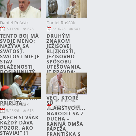
Daniel Ruščák
Daniel Ruščák
7/11/26
676
6/16/26
643
TENTO BOJ MÁ
DRUHÝM
SVOJE MENO:
ZNAKOM
NAZÝVA SA
JEŽIŠOVEJ
SVÄTOSŤ.
BLÍZKOSTI,
SVÄTOSŤ NIE JE
JEŽIŠOVHO
STAV
SPÔSOBU
BLAŽENOSTI
UTEŠOVANIA,
DOSIAHNUTÝ
JE PRAVDA:
RAZ A NAVŽDY,
JEŽIŠ JE
JE TO SKÔR
PRAVDIVÝ.
NEUSTÁLA,
NEHOVORÍ
NEÚNAVNÁ
FORMÁLNE
TÚŽBA ZOSTAŤ
VECI, KTORÉ
Daniel Ruščák
PRIPÚTA
SÚ
Daniel Ruščák
4/28/26
865
KLAMSTVOM...
5/28/26
618
.
NARODIŤ SA Z
„NECH SI VŠAK
DUCHA –
KAŽDÝ DÁVA
RANNÁ OMŠA
POZOR, AKO
PÁPEŽA
STAVIA!“ (1
FRANTIŠKA S