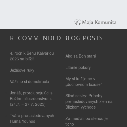
RECOMMENDED BLOG POSTS
4. ročník Behu Kalváriou
Ako sa Boh stará
2026 sa blíži!
Litánie pokory
Ježišove ruky
My si tu žijeme v
Vážime si demokraciu
„duchovnom luxuse“
Jonáš, prorok bojujúci s
Silné sestry: Príbehy
Božím milosrdenstvom.
prenasledovaných žien na
(24.7. – 27.7. 2025)
Blízkom východe
Tváre prenasledovaných -
Za mediálnou stenou je
Huma Younus
ticho