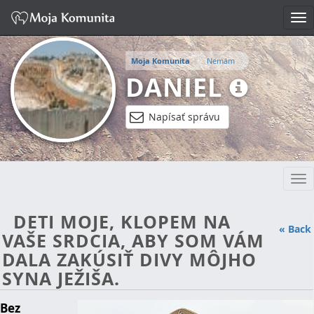
Tog
nav
Moja Komunita
Nemám
DANIEL
Napísať správu
Tog
nav
DETI MOJE, KLOPEM NA
« Back
VAŠE SRDCIA, ABY SOM VÁM
DALA ZAKÚSIŤ DIVY MÔJHO
SYNA JEŽIŠA.
Bez