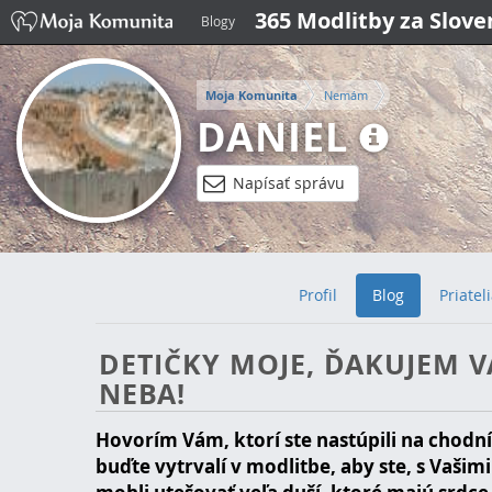
365 Modlitby za Slov
Blogy
Moja Komunita
Nemám
DANIEL
Napísať správu
Profil
Blog
Priatel
DETIČKY MOJE, ĎAKUJEM VÁ
NEBA!
Hovorím Vám, ktorí ste nastúpili na chodní
buďte vytrvalí v modlitbe, aby ste, s Vašim