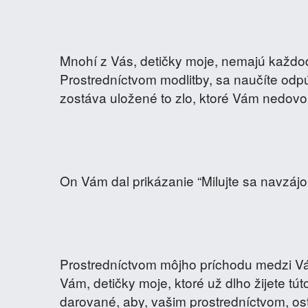
Mnohí z Vás, detičky moje, nemajú každo
Prostredníctvom modlitby, sa naučíte odpú
zostáva uložené to zlo, ktoré Vám nedovoľ
On Vám dal prikázanie “Milujte sa navzájom
Prostredníctvom môjho príchodu medzi Vás
Vám, detičky moje, ktoré už dlho žijete tú
darované, aby, vašim prostredníctvom, ost