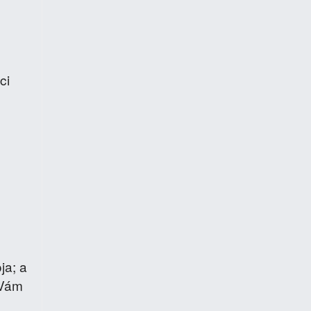
ci
ja; a
 Vám