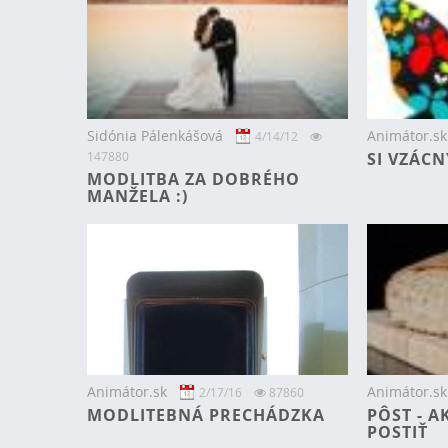
Sidónia Pálenkášová
Animátor.sk
4/14/12
147880
SI VZÁCN
MODLITBA ZA DOBRÉHO
MANŽELA :)
Animátor.sk
Animátor.sk
2/17/16
87860
MODLITEBNÁ PRECHÁDZKA
PÔST - A
POSTIŤ