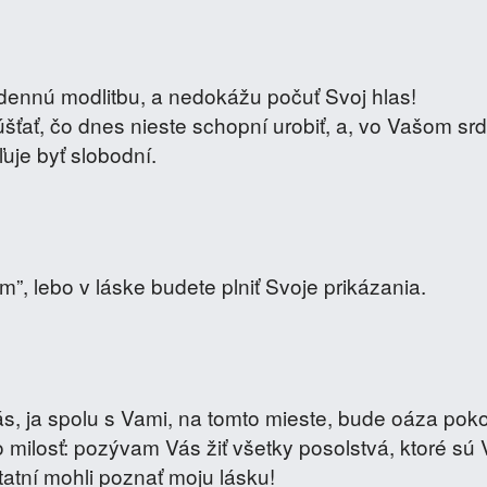
dennú modlitbu, a nedokážu počuť Svoj hlas!
šťať, čo dnes nieste schopní urobiť, a, vo Vašom srd
uje byť slobodní.
”, lebo v láske budete plniť Svoje prikázania.
, ja spolu s Vami, na tomto mieste, bude oáza poko
to milosť: pozývam Vás žiť všetky posolstvá, ktoré sú
atní mohli poznať moju lásku!