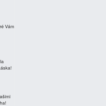
oré Vám
la
Láska!
Vašimi
ha!