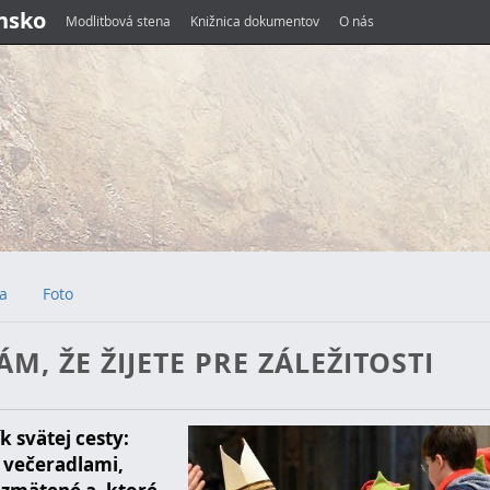
ensko
Modlitbová stena
Knižnica dokumentov
O nás
ia
Foto
M, ŽE ŽIJETE PRE ZÁLEŽITOSTI
k svätej cesty:
i večeradlami,