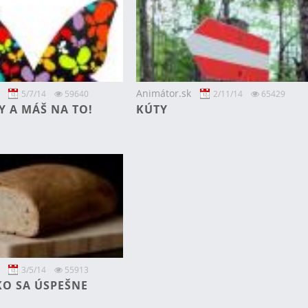
Animátor.sk
5/7/14
59640
2/11/14
65429
Y A MÁŠ NA TO!
KÚTY
3/5/14
55913
KO SA ÚSPEŠNE