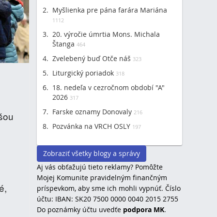
Myšlienka pre pána farára Mariána
1112
20. výročie úmrtia Mons. Michala
Štanga
464
Zvelebený buď Otče náš
323
Liturgický poriadok
318
18. nedeľa v cezročnom období "A"
2026
317
Farske oznamy Donovaly
216
ašou
Pozvánka na VRCH OSLY
197
Zobraziť všetky blogy a správy
Aj vás obťažujú tieto reklamy? Pomôžte
Mojej Komunite pravidelným finančným
é,
príspevkom, aby sme ich mohli vypnúť. Číslo
účtu: IBAN: SK20 7500 0000 0040 2015 2755
Do poznámky účtu uvedťe
podpora MK
.