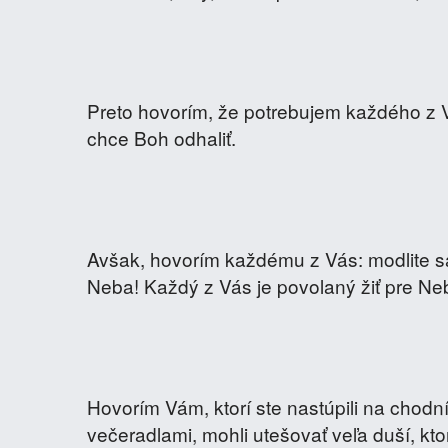
Preto hovorím, že potrebujem každého z V
chce Boh odhaliť.
Avšak, hovorím každému z Vás: modlite sa,
Neba! Každý z Vás je povolaný žiť pre Ne
Hovorím Vám, ktorí ste nastúpili na chodník
večeradlami, mohli utešovať veľa duší, k