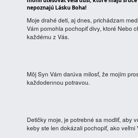
mohli utešovať veľa duší, ktoré majú srdce
nepoznajú Lásku Boha!
Moje drahé deti, aj dnes, prichádzam med
Vám pomohla pochopiť divy, ktoré Nebo c
každému z Vás.
Môj Syn Vám darúva milosť, že mojím pros
každodennou potravou.
Detičky moje, je potrebné sa modliť, aby v
keby ste len dokázali pochopiť, ako veľmi 