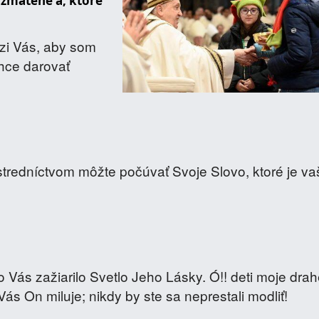
 zmätené a, ktoré
zi Vás, aby som
hce darovať
tredníctvom môžte počúvať Svoje Slovo, ktoré je v
o Vás zažiarilo Svetlo Jeho Lásky. Ó!! deti moje drah
Vás On miluje; nikdy by ste sa neprestali modliť!