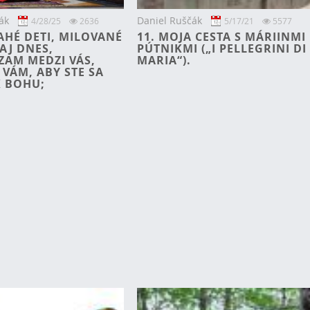
ák
Daniel Ruščák
4/28/25
2636
5/17/21
5577
AHÉ DETI, MILOVANÉ
11. MOJA CESTA S MÁRIINMI
AJ DNES,
PÚTNIKMI („I PELLEGRINI DI
ZAM MEDZI VÁS,
MARIA“).
VÁM, ABY STE SA
K BOHU;