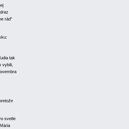
ej
odraz
ne rád“
sku:
ľudia tak
vybili,
 novembra
pretože
o svetle
 Mária