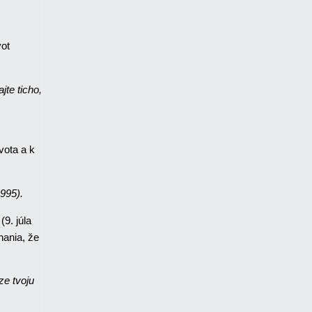
vot
te ticho,
vota a k
1995).
9. júla
nania, že
ze tvoju