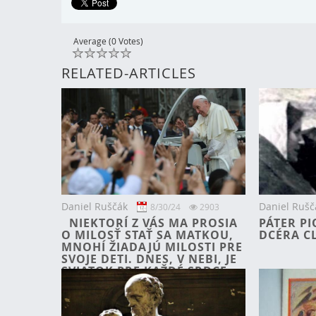
Average (0 Votes)
RELATED-ARTICLES
Daniel Ruščák
Daniel Rušč
8/30/24
2903
NIEKTORÍ Z VÁS MA PROSIA
PÁTER P
O MILOSŤ STAŤ SA MATKOU,
DCÉRA C
MNOHÍ ŽIADAJÚ MILOSTI PRE
SVOJE DETI. DNES, V NEBI, JE
SVIATOK PRE KAŽDÉ SRDCE,
KTORÉ SA OTVORÍ ...