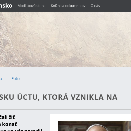
ensko
Modlitbová stena
Knižnica dokumentov
O nás
ia
Foto
SKU ÚCTU, KTORÁ VZNIKLA NA
li žiť
a konať