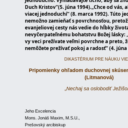
jednoducho. Vyhľadávajte ticho, aby sa zno
Duch Kristov“(5. júna 1994).„Chce od vás, ab
viacej jednoduchí“ (8. marca 1992). Túto 
nemožno zamieňať s povrchnosťou, pretož
evanjeliovej cesty nás vedie do hĺbky život
nevyčerpateľnému bohatstvu Božej lásky: 
vy veci prežívate veľmi povrchne a preto, ž
nemôžete prežívať pokoj a radosť“ (4. júna
DIKASTÉRIUM PRE NÁUKU VI
Pripomienky ohľadom duchovnej skúseno
(Litmanová)
„
Nechaj sa oslobodiť Ježiš
Jeho Excelencia
Mons. Jonáš Maxim, M.S.U.,
Prešovský arcibiskup