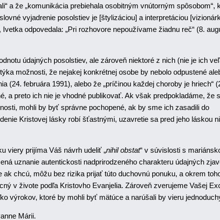
ovali“ a že „komunikácia prebiehala osobitným vnútorným spôsobom“, 
vné vyjadrenie posolstiev je [štylizáciou] a interpretáciou [vizionár
Ivetka odpovedala: „Pri rozhovore nepoužívame žiadnu reč“ (8. aug
otu údajných posolstiev, ale zároveň niektoré z nich (nie je ich veľ
 týka možnosti, že nejakej konkrétnej osobe by nebolo odpustené ale
enia (24. februára 1991), alebo že „príčinou každej choroby je hriech“ (
, a preto ich nie je vhodné publikovať. Ak však predpokladáme, že s
ti, mohli by byť správne pochopené, ak by sme ich zasadili do
enie Kristovej lásky robí šťastnými, uzavretie sa pred jeho láskou n
 viery prijíma Váš návrh udeliť „
nihil obstat
“
v súvislosti s mariánsk
mená uznanie autentickosti nadprirodzeného charakteru údajných zjave
že ak chcú, môžu bez rizika prijať túto duchovnú ponuku, a okrem toh
ý v živote podľa Kristovho Evanjelia. Zároveň zverujeme Vašej Exc
ľko výrokov, ktoré by mohli byť mätúce a narúšali by vieru jednoduch
anne Márii.