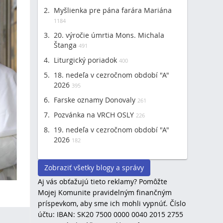
Myšlienka pre pána farára Mariána
1184
20. výročie úmrtia Mons. Michala
Štanga
491
Liturgický poriadok
400
18. nedeľa v cezročnom období "A"
2026
395
Farske oznamy Donovaly
261
Pozvánka na VRCH OSLY
226
19. nedeľa v cezročnom období "A"
2026
182
Zobraziť všetky blogy a správy
Aj vás obťažujú tieto reklamy? Pomôžte
Mojej Komunite pravidelným finančným
príspevkom, aby sme ich mohli vypnúť. Číslo
účtu: IBAN: SK20 7500 0000 0040 2015 2755