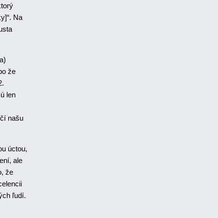
ktorý
ky]“. Na
usta
a)
bo že
2.
ú len
ičí našu
ou úctou,
ní, ale
o, že
elencii
ých ľudí.