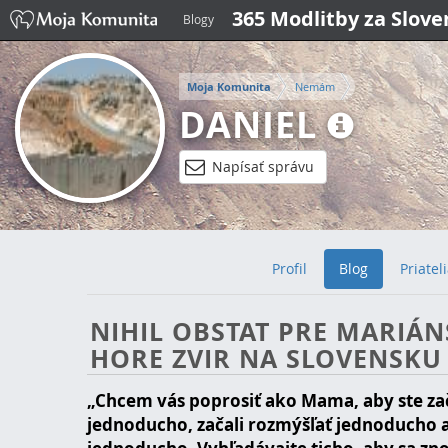
365 Modlitby za Slov
Blogy
Moja Komunita
Nemám
DANIEL
Napísať správu
Profil
Blog
Priatel
NIHIL OBSTAT PRE MARIÁN
HORE ZVIR NA SLOVENSKU
„Chcem vás poprosiť ako Mama, aby ste zača
jednoducho, začali rozmýšľať jednoducho 