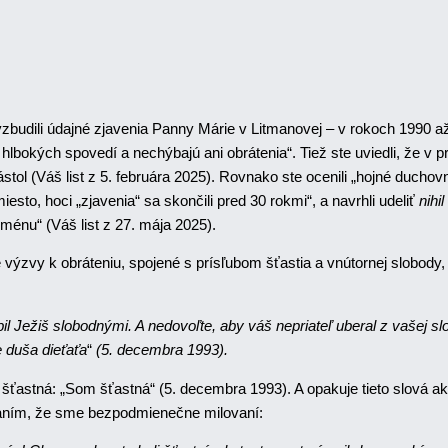
ú vzbudili údajné zjavenia Panny Márie v Litmanovej – v rokoch 1990 a
bokých spovedí a nechýbajú ani obrátenia“. Tiež ste uviedli, že v p
ástol (Váš list z 5. februára 2025). Rovnako ste ocenili „hojné ducho
esto, hoci „zjavenia“ sa skončili pred 30 rokmi“, a navrhli udeliť
nihil
énu“ (Váš list z 27. mája 2025).
výzvy k obráteniu, spojené s prísľubom šťastia a vnútornej slobody, 
l Ježiš slobodnými. A nedovoľte, aby váš nepriateľ uberal z vašej sl
e duša dieťaťa
“
(5. decembra 1993).
 šťastná: „Som šťastná“ (5. decembra 1993). A opakuje tieto slová a
znaním, že sme bezpodmienečne milovaní: