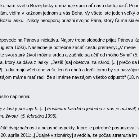
ako nám svetlo Božej lásky umožňuje spoznať našu dôstojnosť. Pri in
zerám, vidím v každom jednom z vás Boha. Vy všetci ste jeden veľký 
 Božiu lásku: „Nikdy neodporuj priazni svojho Pána, ktorý ťa má šiale
dpovede na Pánovu iniciatívu. Najprv treba slobodne prijať Pánovu lá
8. augusta 1993). Následne je potrebné začať cestu premeny: „V mene
te svoj starý život môjmu srdcu a začnite sa učiť od môjho Syna“ (5.
ktorý sa dáva z lásky: „Ježiš [sa] obetoval za národ, [...] prečo sa 
 Ľudia majú všetkého veľa, len čo chcú a kvôli tomu by sa navzájom 
 navzájom máme mať radi, že si máme navzájom všetko odpustiť“ (18.
ášho naplnenia:
j z lásky pre iných.
[...]
Poslaním každého jedného z vás je milovať, 
mu životu
“
(5. februára 1995).
té dvojznačnosti a nejasné aspekty, ktoré je potrebné posudzovať v
20. apríla 2011: „[Údajné vizionárky] svedčia, že počas stretnutia im