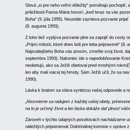
Slová „si pre neho veľmi dôležitý“ pomáhajú pochopiť, 
príležitosti Panna Mária hovorí: „keď teraz na vás po
Boha“ (9. júla 1995). Neustále zaznieva pozvanie prijať
(8. augusta 1993).
Z toho tiež vyplýva pozvanie plne sa zapojiť do cesty o
„Prijmi milosti, ktoré dnes boli pre teba pripravené“ (
Najsvätejšieho Boha vás prosím, zmeňte svoj život, daj
septembra 1993). Nakoniec ide o napodobňovanie Krista, 
neobetujú, ako sa Ježiš obetoval pred mnohými rokmi[?]
len aby mali viacej tej hmoty. Sám Ježiš učil, že sa
1990).
Láska k bratom sa stáva syntézou našej odpovede a n
„
Nesmierne sa radujem z každej vašej obety, prinesene
na to je určený život a len láska dokáže dať plnosť váš
Zároveň v týchto údajných posolstvách nachádzame urči
náležitých pripomienok Doktrinálnej komisie v správe z 