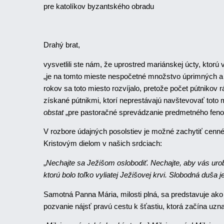
pre katolíkov byzantského obradu
Drahý brat,
vysvetlili ste nám, že uprostred mariánskej úcty, ktor
„je na tomto mieste nespočetné množstvo úprimných a hl
rokov sa toto miesto rozvíjalo, pretože počet pútnikov r
získané pútnikmi, ktorí neprestávajú navštevovať toto mi
obstat
„pre pastoračné sprevádzanie predmetného fenom
V rozbore údajných posolstiev je možné zachytiť cenné 
Kristovým dielom v našich srdciach:
„
Nechajte sa Ježišom oslobodiť. Nechajte, aby vás urobi
ktorú bolo toľko vyliatej Ježišovej krvi. Slobodná duša j
Samotná Panna Mária, milosti plná, sa predstavuje ako
pozvanie nájsť pravú cestu k šťastiu, ktorá začína u