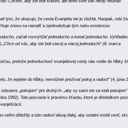
ás! Chcem, aby ste boli šťastní, ale tento svet vás nikdy neurobí
 tým, že ukazujú, že cesta Evanjelia nie je zložitá. Naopak, robí ži
ňuje znovu sa narodiť a zjednodušuje tým našu existenciu:
oducho, začali rozmýšľať jednoducho a konať jednoducho. Vyhľadávaj
).
„
Chce od vás, aby ste boli viacej a viacej jednoduchí
“
(8. marca
ou, pretože jednoduchosť evanjeliovej cesty nás vedie do hĺbky ži
eto, že nejdete do hĺbky, nemôžete prežívať pokoj a radosť
“ (
4. júna 
távame „pokojom“ pre druhých: „aby vy sami ste sa stali pokojom“ (
mbra 1992). Toto pozvanie k pravému šťastiu, ktoré je dôsledkom poz
anjelizácii:
 veľmi dôležitý a túto radosť dávaj ďalej, aby ostatní mohli veriť, skr