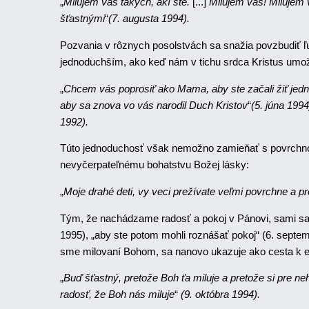
„
Milujem vás takých, akí ste.
[...]
Milujem vás! Milujem v
šťastnými
“
(7. augusta 1994).
Pozvania v rôznych posolstvách sa snažia povzbudiť ľudí
jednoduchším, ako keď nám v tichu srdca Kristus umož
„
Chcem vás poprosiť ako Mama, aby ste začali žiť jedn
aby sa znova vo vás narodil Duch Kristov
“
(5. júna 1994
1992).
Túto jednoduchosť však nemožno zamieňať s povrchnosť
nevyčerpateľnému bohatstvu Božej lásky:
„
Moje drahé deti, vy veci prežívate veľmi povrchne a pr
Tým, že nachádzame radosť a pokoj v Pánovi, sami sa s
1995), „aby ste potom mohli roznášať pokoj“ (6. septe
sme milovaní Bohom, sa nanovo ukazuje ako cesta k ev
„
Buď šťastný, pretože Boh ťa miluje a pretože si pre neho
radosť, že Boh nás miluje
“
(9. októbra 1994).