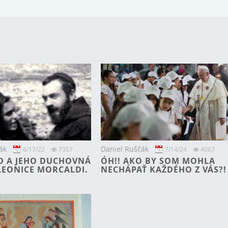
ák
Daniel Ruščák
6/17/22
7357
7/14/24
4067
IO A JEHO DUCHOVNÁ
ÓH!! AKO BY SOM MOHLA
LEONICE MORCALDI.
NECHÁPAŤ KAŽDÉHO Z VÁS?!