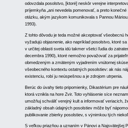
odovzdala posolstvo, [ktoré] neskôr verejne interpret
príjemkyňa „ani nevedela pomenovať, a preto konečné slo
otázku, akým jazykom komunikovala s Pannou Máriou, 
1993).
Z tohto dôvodu je teda možné akceptovať všeobecnú hodn
vyžadujú objasnenie, ako napríklad posolstvo, ktoré sa
v určitej oblasti sveta idú takmer všetci ľudia do zatrat
decembra 1990), ktoré nemožno považovať za prijateľné
obmedzeným a zmäteným vyjadrením vnútornej skúsenos
všeobecného kontextu ostatných posolstiev: ak nás nájd
existenciu, robí ju neúspešnou a je zdrojom utrpenia.
Berúc do úvahy tieto pripomienky, Dikastérium pre náuku
ktorá vznikla na hore Zvir. Toto vyhlásenie síce nezna
umožňuj schváliť verejný kult a informovať veriacich, 
základný obsah údajných posolstiev môže byť nápomocn
publikovanie zbierky posolstiev, s výnimkou tých nieko
S veľkou priazňou a uznaním v Pánovi a Najsvätejšej P