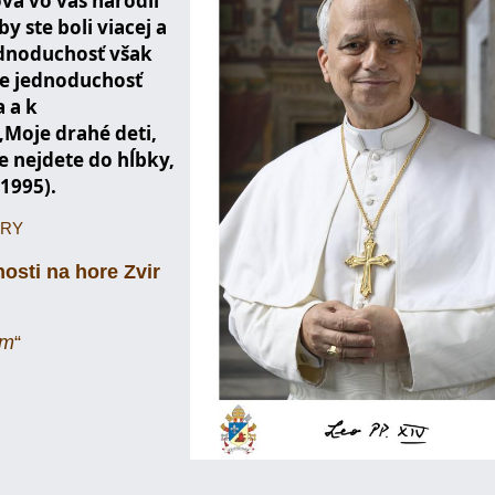
va vo vás narodil
y ste boli viacej a
jednoduchosť však
e jednoduchosť
a a k
„Moje drahé deti,
e nejdete do hĺbky,
 1995).
ERY
sti na hore Zvir
om
“