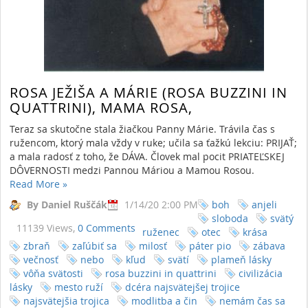
ROSA JEŽIŠA A MÁRIE (ROSA BUZZINI IN
QUATTRINI), MAMA ROSA,
Teraz sa skutočne stala žiačkou Panny Márie. Trávila čas s
ružencom, ktorý mala vždy v ruke; učila sa ťažkú lekciu: PRIJAŤ;
a mala radosť z toho, že DÁVA. Človek mal pocit PRIATEĽSKEJ
DÔVERNOSTI medzi Pannou Máriou a Mamou Rosou.
Read More
»
By Daniel Ruščák
1/14/20 2:00 PM
boh
anjeli
sloboda
svätý
11139 Views,
0 Comments
ruženec
otec
krása
zbraň
zaľúbiť sa
milosť
páter pio
zábava
večnosť
nebo
kľud
svätí
plameň lásky
vôňa svätosti
rosa buzzini in quattrini
civilizácia
lásky
mesto ruží
dcéra najsvätejšej trojice
najsvätejšia trojica
modlitba a čin
nemám čas sa