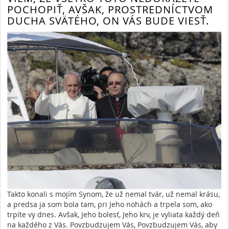
POCHOPIŤ, AVŠAK, PROSTREDNÍCTVOM
DUCHA SVÄTÉHO, ON VÁS BUDE VIESŤ.
Takto konali s mojím Synom, že už nemal tvár, už nemal krásu,
a predsa ja som bola tam, pri Jeho nohách a trpela som, ako
trpíte vy dnes. Avšak, Jeho bolesť, Jeho krv, je vyliata každý deň
na každého z Vás. Povzbudzujem Vás, Povzbudzujem Vás, aby