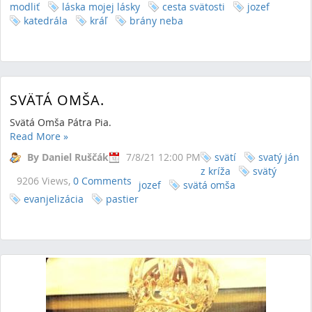
modliť
láska mojej lásky
cesta svätosti
jozef
katedrála
kráľ
brány neba
SVÄTÁ OMŠA.
Svätá Omša Pátra Pia.
Read More
»
By Daniel Ruščák
7/8/21 12:00 PM
svätí
svatý ján
z kríža
svätý
9206 Views,
0 Comments
jozef
svätá omša
evanjelizácia
pastier