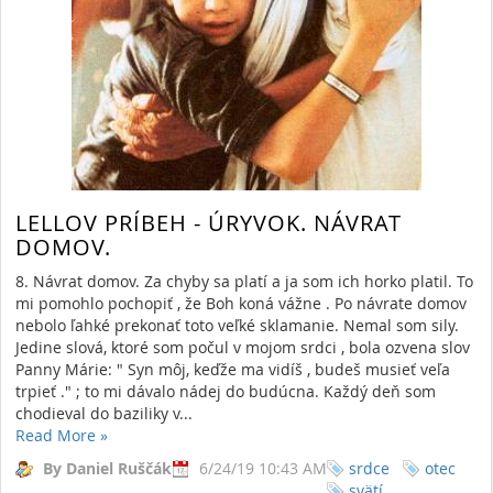
LELLOV PRÍBEH - ÚRYVOK. NÁVRAT
DOMOV.
8. Návrat domov. Za chyby sa platí a ja som ich horko platil. To
mi pomohlo pochopiť , že Boh koná vážne . Po návrate domov
nebolo ľahké prekonať toto veľké sklamanie. Nemal som sily.
Jedine slová, ktoré som počul v mojom srdci , bola ozvena slov
Panny Márie: " Syn môj, keďže ma vidíš , budeš musieť veľa
trpieť ." ; to mi dávalo nádej do budúcna. Každý deň som
chodieval do baziliky v...
Read More
»
By Daniel Ruščák
6/24/19 10:43 AM
srdce
otec
svätí