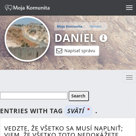
Tog
nav
Moja Komunita
Nemám
DANIEL
Napísať správu
Tog
nav
ENTRIES WITH TAG
SVÄTÍ
.
VEDZTE, ŽE VŠETKO SA MUSÍ NAPLNIŤ;
VIEM, ŽE VŠETKO TOTO NEDOKÁŽETE