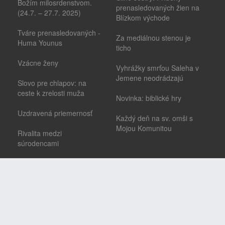
Božím milosrdenstvom.
prenasledovaných žien na
(24.7. – 27.7. 2025)
Blízkom východe
Tváre prenasledovaných -
Za mediálnou stenou je
Huma Younus
ticho
Vzácne ženy
Vyhrážky smrťou Saleha v
Jemene neodrádzajú
Slovo pre chlapov: na
ceste k zrelosti muža
Novinka: biblické hry
Uzdravená priemernosť
Každý deň na sv. omši s
Mojou Komunitou
Rivalita medzi
súrodencami