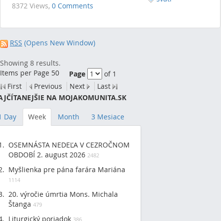
8372 Views,
0 Comments
RSS
(Opens New Window)
Showing 8 results.
Items per Page 50
Page
of 1
First
Previous
Next
Last
AJČÍTANEJŠIE NA MOJAKOMUNITA.SK
1 Day
Week
Month
3 Mesiace
OSEMNÁSTA NEDEĽA V CEZROČNOM
OBDOBÍ 2. august 2026
2482
Myšlienka pre pána farára Mariána
1114
20. výročie úmrtia Mons. Michala
Štanga
479
Liturgický poriadok
386