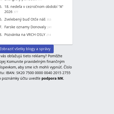
18. nedeľa v cezročnom období "A"
2026
377
Zvelebený buď Otče náš
353
Farske oznamy Donovaly
241
Pozvánka na VRCH OSLY
214
Zobraziť všetky blogy a správy
 vás obťažujú tieto reklamy? Pomôžte
jej Komunite pravidelným finančným
íspevkom, aby sme ich mohli vypnúť. Číslo
tu: IBAN: SK20 7500 0000 0040 2015 2755
o poznámky účtu uvedťe
podpora MK
.