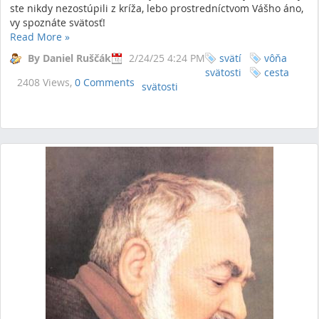
ste nikdy nezostúpili z kríža, lebo prostredníctvom Vášho áno,
vy spoznáte svätosť!
Read More
»
By Daniel Ruščák
2/24/25 4:24 PM
svätí
vôňa
svätosti
cesta
2408 Views,
0 Comments
svätosti