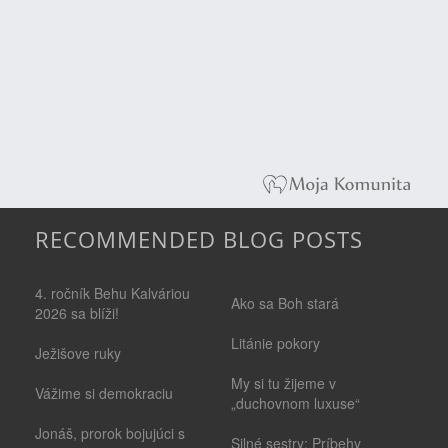
RECOMMENDED BLOG POSTS
4. ročník Behu Kalváriou
Ako sa Boh stará
2026 sa blíži!
Litánie pokory
Ježišove ruky
My si tu žijeme v
Vážime si demokraciu
„duchovnom luxuse“
Jonáš, prorok bojujúci s
Silné sestry: Príbehy