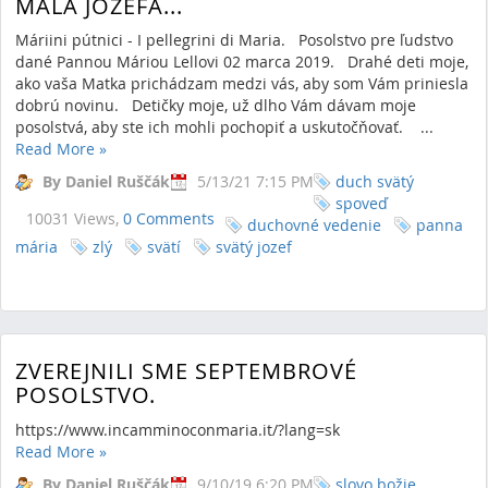
MALA JOZEFA...
Máriini pútnici - I pellegrini di Maria. Posolstvo pre ľudstvo
dané Pannou Máriou Lellovi 02 marca 2019. Drahé deti moje,
ako vaša Matka prichádzam medzi vás, aby som Vám priniesla
dobrú novinu. Detičky moje, už dlho Vám dávam moje
posolstvá, aby ste ich mohli pochopiť a uskutočňovať. ...
Read More
»
By Daniel Ruščák
5/13/21 7:15 PM
duch svätý
spoveď
10031 Views,
0 Comments
duchovné vedenie
panna
mária
zlý
svätí
svätý jozef
ZVEREJNILI SME SEPTEMBROVÉ
POSOLSTVO.
https://www.incamminoconmaria.it/?lang=sk
Read More
»
By Daniel Ruščák
9/10/19 6:20 PM
slovo božie