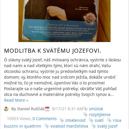
MODLITBA K SVÄTÉMU JOZEFOVI.
Ó slávny svätý Jozef, náš milovaný ochránca, vystrite s láskou
nad nami a nad všetkými tými, ktorí sú nám drahí, Vašu
otcovskú ochranu; vystrite ju predovšetkým nad týmto
domom; vy, ktorého moc nad srdcom Ježiša, dokáže urobiť
možné to, čo je nemožné, úpenlivo Vás o to prosíme!
Postarajte sa o naše urgentné potreby; obráťte Váš pohľad
otca na duchovné a materiálne potreby Svojich synov a...
Read More
»
By Daniel Ruščák
8/17/21 8:31 AM
smútok
rozptýlenie
10953 Views,
0 Comments
zmätenosť
svätí
rosa
buzzini in quattrini
sviatosť manželstva
svätý jozef