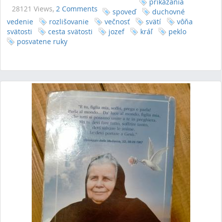
prikázania
28121 Views,
2 Comments
spoveď
duchovné
vedenie
rozlišovanie
večnosť
svätí
vôňa
svätosti
cesta svätosti
jozef
kráľ
peklo
posvatene ruky