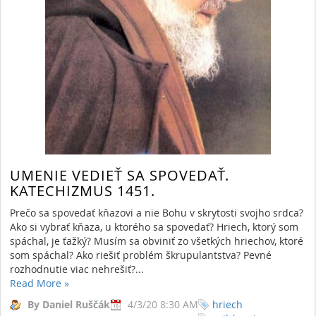
UMENIE VEDIEŤ SA SPOVEDAŤ.
KATECHIZMUS 1451.
Prečo sa spovedať kňazovi a nie Bohu v skrytosti svojho srdca?
Ako si vybrať kňaza, u ktorého sa spovedať? Hriech, ktorý som
spáchal, je ťažký? Musím sa obviniť zo všetkých hriechov, ktoré
som spáchal? Ako riešiť problém škrupulantstva? Pevné
rozhodnutie viac nehrešiť?...
Read More
»
By Daniel Ruščák
4/3/20 8:30 AM
hriech