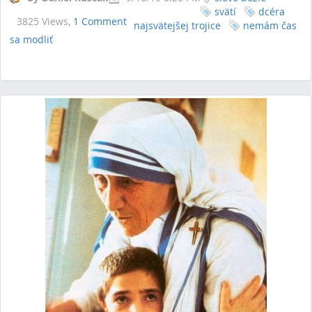
svätí
dcéra
3825 Views,
1 Comment
najsvätejšej trojice
nemám čas
sa modliť