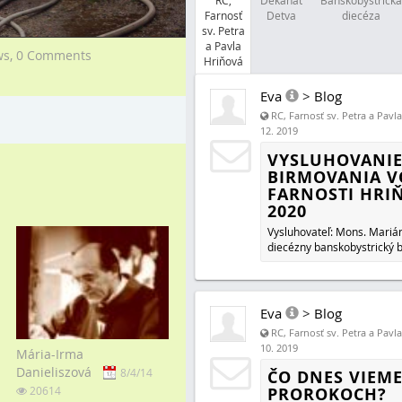
RC,
Dekanát
Banskobystrická
Farnosť
Detva
diecéza
sv. Petra
a Pavla
ws,
0 Comments
Hriňová
Eva
>
Blog
RC, Farnosť sv. Petra a Pavl
12. 2019
VYSLUHOVANIE
BIRMOVANIA V
FARNOSTI HRIŇ
2020
Vysluhovateľ: Mons. Mariá
diecézny banskobystrický 
Eva
>
Blog
RC, Farnosť sv. Petra a Pavl
10. 2019
Mária-Irma
Danieliszová
8/4/14
ČO DNES VIEME
PROROKOCH?
20614