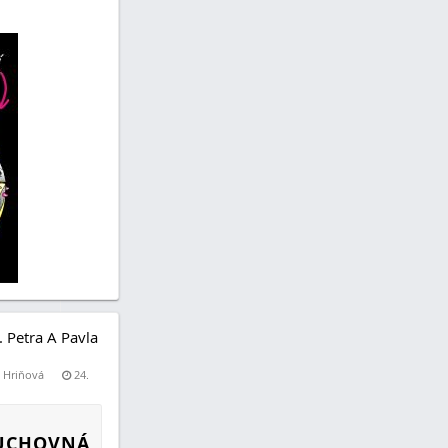
. Petra A Pavla
a Hriňová
24.
DUCHOVNÁ