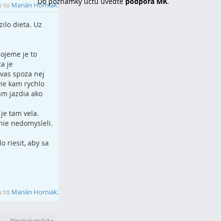
Do poznámky účtu uvedťe
podpora MK
.
y to
Marián Horniak
.
ilo dieta. Uz
ojeme je to
a je
vas spoza nej
vie kam rychlo
am jazdia ako
je tam vela.
enie nedomysleli.
 riesit, aby sa
Top
y to
Marián Horniak
.