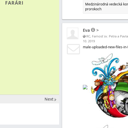
FARÁRI
Medzinárodná vedecká kon
prorokoch
Eva
>
RC, Farnosť sv. Petra a Pavl
10. 2019
male-uploaded-new-files-in-
Next