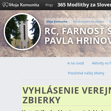
365 Modlitby za Slov
Blogy
Moja Komunita
Banskobystrická diecéza
RC, FARNOSŤ S
PAVLA HRIŇO
A na úvod
Aktivity vo
Posolstvá našej Mamy
VYHLÁSENIE VEREJ
ZBIERKY