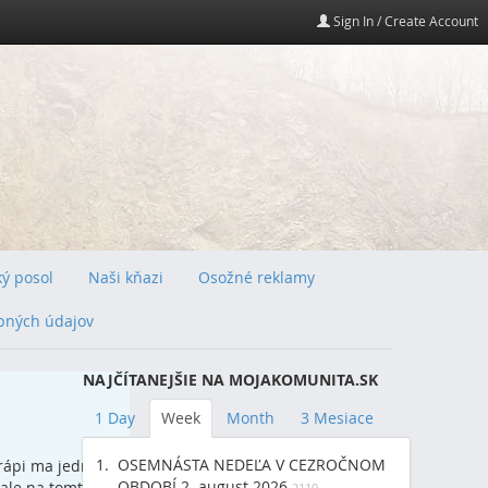
Sign In / Create Account
ý posol
Naši kňazi
Osožné reklamy
bných údajov
NAJČÍTANEJŠIE NA MOJAKOMUNITA.SK
1 Day
Week
Month
3 Mesiace
OSEMNÁSTA NEDEĽA V CEZROČNOM
trápi ma jedna
OBDOBÍ 2. august 2026
 ale na tomto
2110