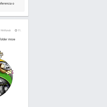
ferencia o
a Hriňová
11.
folder misie