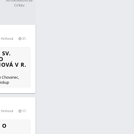
Rímskokatolícka
Cirkev
a Hriňová
31.
 SV.
O
OVÁ V R.
n Chovanec,
biskup
a Hriňová
17.
 O