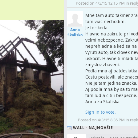
Posted on 4/3/15 12:15 PM in repl
Mne tam auto takmer zraz
tam viac nechodim.
Je to skoda.
Anna
Hlavne na zakrute pri vod
Skalisko
velmi nebezpecne. Zakrut
neprehladna a ked sa na 
vyruti auto, tak clovek ne
uskocit. Hlavne ti mladi t
zmyslov zbaveni.
Podla mna aj patdesiatka 
Cestu postavili, ale znac
Nie je tam jedina znacka.
Aj podla mna by sa to malo
tam ludia citili bezpecne.
Anna zo Skaliska
Sign in to vote.
Posted on 4/3/15 8:35 PM in repl
WALL - NAJNOVŠIE