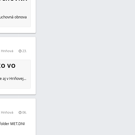
duchovná obnova
a Hriňová
23.
KO VO
 aj v Hriňovej...
a Hriňová
06.
-folder MET.DNI