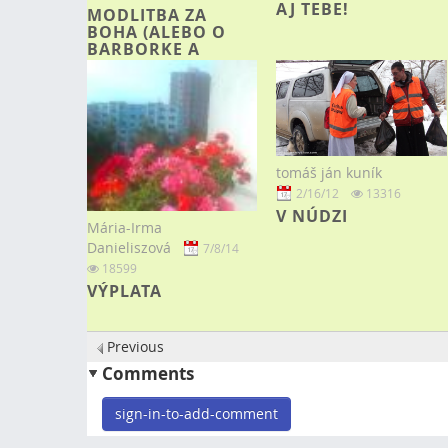
AJ TEBE!
MODLITBA ZA
BOHA (ALEBO O
BARBORKE A
EDKOVI)
tomáš ján kuník
2/16/12
13316
V NÚDZI
Mária-Irma
Danieliszová
7/8/14
18599
VÝPLATA
Previous
Comments
sign-in-to-add-comment