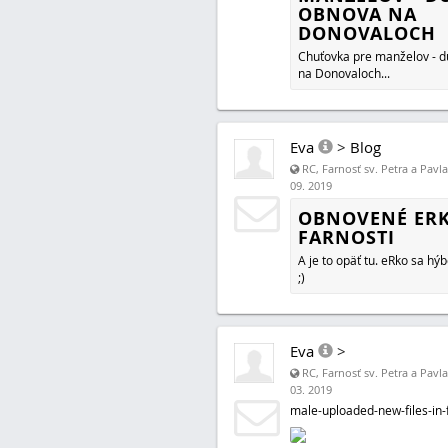
OBNOVA NA
DONOVALOCH
Chuťovka pre manželov - 
na Donovaloch...
Eva
>
Blog
RC, Farnosť sv. Petra a Pavl
09. 2019
OBNOVENÉ ER
FARNOSTI
A je to opäť tu. eRko sa hýbe
;)
Eva
>
RC, Farnosť sv. Petra a Pavl
03. 2019
male-uploaded-new-files-in