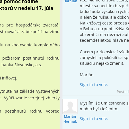
na pomoc rodine
Horniak
mieste sa necítim bezpeč
ktorú v nedeľu 17. júla
tadiaľ autá vysokou rýchl
nielen že rušia, ale dokon
Na krížovej ceste predsa
na pre hospodárske zvieratá.
o Bohu a utrpení Ježiša Kr
nštruovať a zabezpečiť na zimu
obzerať či ma nezrazí auto
sedemdesiatkou hlava ne
álu na zhotovenie kompletného
Chcem preto osloviť všet
zamysleli a pokúsili sa sp
e požiarom postihnutú rodinu
situáciu nejako zmeniť.
banka Slovensko, a.s.
Marián
Hriňovej.
Sign in to vote.
ytnuté na základe vystavených
Posted
. Vyúčtovanie verejnej zbierky
Myslím, že umiestnenie 
mohlo byť riešením.
m postihnutú rodinu vopred
Marián
Sign in to vote.
Horniak