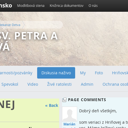
ensko
Modlitbová stena
Knižnica dokumentov
O nás
Dekanát Detva
V. PETRA A
VÁ
 farnosti/pozvánky
Diskusia naživo
My
Foto
Hriňovsk
Spevokol
Video
Živé ratolesti
Admin
Ochrana oso
PAGE COMMENTS
NEJ
« Back
Dobrý deň všetkým,
som veriaci z Hriňovej a 
Marián
vec. Máme krížovú cestu,