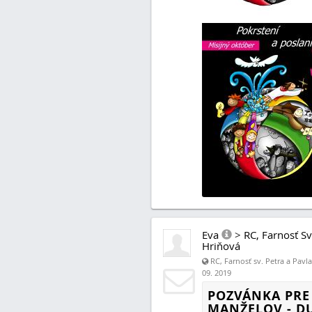
Eva
>
RC, Farnosť Sv
Hriňová
RC, Farnosť sv. Petra a Pavl
09. 2019
POZVÁNKA PRE
MANŽELOV - 