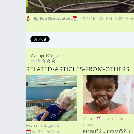
By Eva Donovalová
7/21/16 4:35 PM
5829 Vie
Average (0 Votes)
RELATED-ARTICLES-FROM-OTHERS
Misie
11/6/13
13645
Marcela Bagínová
POMÔŽ - POMÔŽU
8/1/15
22141