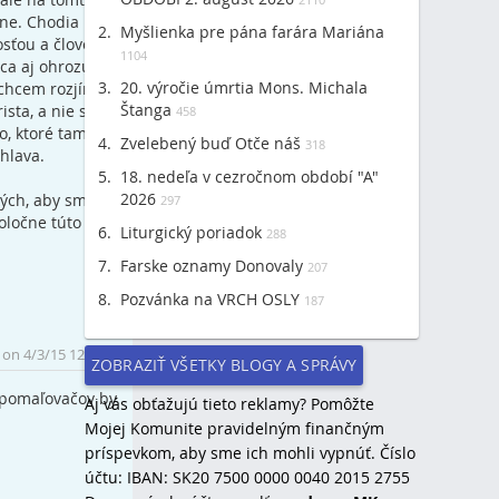
ne. Chodia
Myšlienka pre pána farára Mariána
osťou a človeka
1104
ca aj ohrozujú.
20. výročie úmrtia Mons. Michala
 chcem rozjímať
Štanga
ista, a nie sa
458
, ktoré tam letí
Zvelebený buď Otče náš
318
hlava.
18. nedeľa v cezročnom období "A"
2026
kých, aby sme sa
297
oločne túto
Liturgický poriadok
288
Farske oznamy Donovaly
207
Pozvánka na VRCH OSLY
187
Top
 on 4/3/15 12:13 PM.
ZOBRAZIŤ VŠETKY BLOGY A SPRÁVY
spomaľovačov by
Aj vás obťažujú tieto reklamy? Pomôžte
Mojej Komunite pravidelným finančným
príspevkom, aby sme ich mohli vypnúť. Číslo
účtu: IBAN: SK20 7500 0000 0040 2015 2755
Top