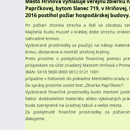
Mesto Hriňová vyhlasuje verejnú zbierku 
Paprčkovej, bytom Slanec 719, v Hriňovej, 
2016 postihol požiar hospodárskej budovy.
Pri požiari zhorela strecha a štál so zásobou se
Majitelia budú musieť v krátkej dobe strechu zreko
náhradné krmivo.
Vyzbierané prostriedky sa použijú na nákup materi
krovu, obstaranie a montáž strešnej krytiny.
Preto prosíme o poskytnutie finančnej pomoci pr
príspevkom na účet zriadený Mestom Hriňová v Prima 
IBAN: SK18 5600 0000 0012 0121 1001
prípadne v hotovosti do pokladne Mestského úradu v 
Do správy prosíme uviesť text „Zbierka Paprčkovci“.
Vyzbierané finančné prostriedky budú mestom posk
faktúr dodávateľom materiálu alebo vykonaných prác
bude zverejnené na úradnej tabuli a webe mesta.
Za poskytnuté finančné prostriedky za požiaro
ďakujeme.