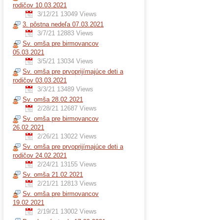
rodičov 10.03.2021
3/12/21
13049 Views
3. pôstna nedeľa 07.03.2021
3/7/21
12883 Views
Sv. omša pre birmovancov
05.03.2021
3/5/21
13034 Views
Sv. omša pre prvoprijímajúce deti a
rodičov 03.03.2021
3/3/21
13489 Views
Sv. omša 28.02.2021
2/28/21
12687 Views
Sv. omša pre birmovancov
26.02.2021
2/26/21
13022 Views
Sv. omša pre prvoprijímajúce deti a
rodičov 24.02.2021
2/24/21
13155 Views
Sv. omša 21.02.2021
2/21/21
12813 Views
Sv. omša pre birmovancov
19.02.2021
2/19/21
13002 Views