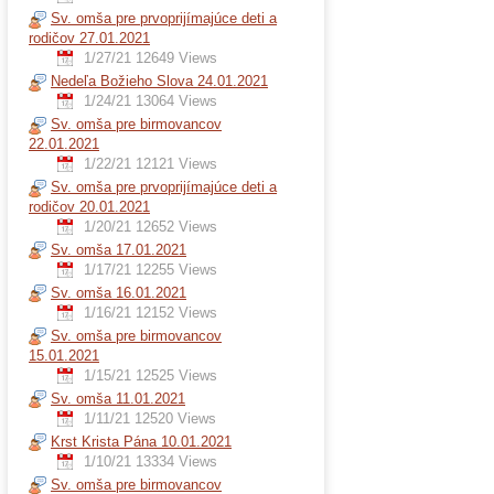
Sv. omša pre prvoprijímajúce deti a
rodičov 27.01.2021
1/27/21
12649 Views
Nedeľa Božieho Slova 24.01.2021
1/24/21
13064 Views
Sv. omša pre birmovancov
22.01.2021
1/22/21
12121 Views
Sv. omša pre prvoprijímajúce deti a
rodičov 20.01.2021
1/20/21
12652 Views
Sv. omša 17.01.2021
1/17/21
12255 Views
Sv. omša 16.01.2021
1/16/21
12152 Views
Sv. omša pre birmovancov
15.01.2021
1/15/21
12525 Views
Sv. omša 11.01.2021
1/11/21
12520 Views
Krst Krista Pána 10.01.2021
1/10/21
13334 Views
Sv. omša pre birmovancov