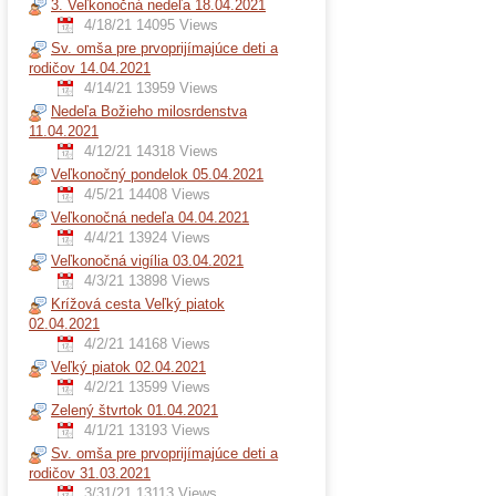
3. Veľkonočná nedeľa 18.04.2021
4/18/21
14095 Views
Sv. omša pre prvoprijímajúce deti a
rodičov 14.04.2021
4/14/21
13959 Views
Nedeľa Božieho milosrdenstva
11.04.2021
4/12/21
14318 Views
Veľkonočný pondelok 05.04.2021
4/5/21
14408 Views
Veľkonočná nedeľa 04.04.2021
4/4/21
13924 Views
Veľkonočná vigília 03.04.2021
4/3/21
13898 Views
Krížová cesta Veľký piatok
02.04.2021
4/2/21
14168 Views
Veľký piatok 02.04.2021
4/2/21
13599 Views
Zelený štvrtok 01.04.2021
4/1/21
13193 Views
Sv. omša pre prvoprijímajúce deti a
rodičov 31.03.2021
3/31/21
13113 Views