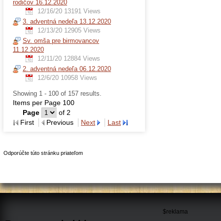
rodičov 16.12.2020
12/16/20
13191 Views
3. adventná nedeľa 13.12.2020
12/13/20
12905 Views
Sv. omša pre birmovancov
11.12.2020
12/11/20
12884 Views
2. adventná nedeľa 06.12.2020
12/6/20
10958 Views
Showing 1 - 100 of 157 results.
Items per Page 100
Page
of 2
First
Previous
Next
Last
Odporúčte túto stránku priateľom
$reklama