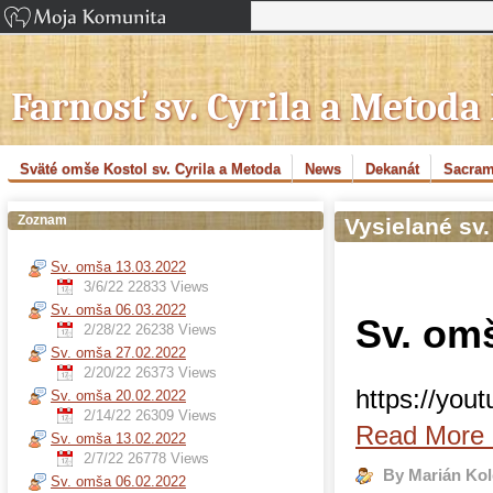
Farnosť sv. Cyrila a Metoda
Sväté omše Kostol sv. Cyrila a Metoda
News
Dekanát
Sacram
Zoznam
Vysielané sv
Sv. omša 13.03.2022
3/6/22
22833 Views
Sv. omša 06.03.2022
Sv. om
2/28/22
26238 Views
Sv. omša 27.02.2022
2/20/22
26373 Views
https://you
Sv. omša 20.02.2022
2/14/22
26309 Views
Read More
Sv. omša 13.02.2022
2/7/22
26778 Views
By Marián Kol
Sv. omša 06.02.2022