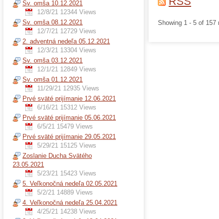
RSS
Sv. omša 10.12.2021
12/8/21
12344 Views
Sv. omša 08.12.2021
Showing 1 - 5 of 157 
12/7/21
12729 Views
2. adventná nedeľa 05.12.2021
12/3/21
13304 Views
Sv. omša 03.12.2021
12/1/21
12849 Views
Sv. omša 01.12.2021
11/29/21
12935 Views
Prvé sväté prijímanie 12.06.2021
6/16/21
15312 Views
Prvé sväté prijímanie 05.06.2021
6/5/21
15479 Views
Prvé sväté prijímanie 29.05.2021
5/29/21
15125 Views
Zoslanie Ducha Svätého
23.05.2021
5/23/21
15423 Views
5. Veľkonočná nedeľa 02.05.2021
5/2/21
14889 Views
4. Veľkonočná nedeľa 25.04.2021
4/25/21
14238 Views