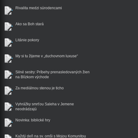
Rivalita medzi súrodencami
Ako sa Boh stará
Litánie pokory
My si tu žijeme v „duchovnom luxuse“
Silné sestry: Príbehy prenasledovaných žien
na Blízkom východe
Za mediálnou stenou je ticho
Vyhrážky smrťou Saleha v Jemene
neodrádzajú
Novinka: biblické hry
Každý deň na sv. omši s Mojou Komunitou