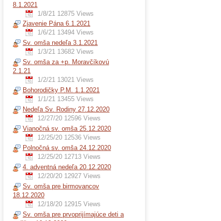
8.1.2021
1/8/21
12875 Views
Zjavenie Pána 6.1.2021
1/6/21
13494 Views
Sv. omša nedeľa 3.1.2021
1/3/21
13682 Views
Sv. omša za +p. Moravčíkovú
2.1.21
1/2/21
13021 Views
Bohorodičky P.M. 1.1.2021
1/1/21
13455 Views
Nedeľa Sv. Rodiny 27.12.2020
12/27/20
12596 Views
Vianočná sv. omša 25.12.2020
12/25/20
12536 Views
Polnočná sv. omša 24.12.2020
12/25/20
12713 Views
4. adventná nedeľa 20.12.2020
12/20/20
12927 Views
Sv. omša pre birmovancov
18.12.2020
12/18/20
12915 Views
Sv. omša pre prvoprijímajúce deti a