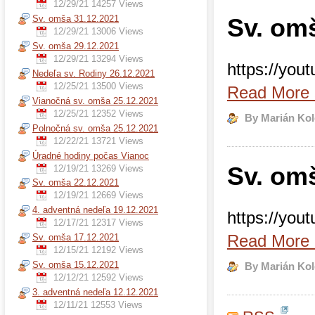
12/29/21
14257 Views
Sv. omša 31.12.2021
Sv. om
12/29/21
13006 Views
Sv. omša 29.12.2021
12/29/21
13294 Views
https://yo
Nedeľa sv. Rodiny 26.12.2021
12/25/21
13500 Views
Read More
Vianočná sv. omša 25.12.2021
12/25/21
12352 Views
By Marián Kol
Polnočná sv. omša 25.12.2021
12/22/21
13721 Views
Úradné hodiny počas Vianoc
Sv. om
12/19/21
13269 Views
Sv. omša 22.12.2021
12/19/21
12669 Views
4. adventná nedeľa 19.12.2021
https://yo
12/17/21
12317 Views
Read More
Sv. omša 17.12.2021
12/15/21
12192 Views
Sv. omša 15.12.2021
By Marián Kol
12/12/21
12592 Views
3. adventná nedeľa 12.12.2021
12/11/21
12553 Views