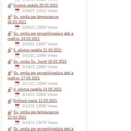
Kvetná nedeľa 28.03.2021
3/28/21
12631 Views
Sv. omša pre birmovancov
26.03.2021
3/26/21
12834 Views
Sv. omša pre prvoprijímajúce deti a
rodičov 24.03.2021
3/24/21
13097 Views
5. pôstna nedeľa 21.03.2021
3/21/21
12966 Views
Sv. omša Sv. Jozef 19.03.2021
3/19/21
12869 Views
Sv. omša pre prvoprijímajúce deti a
rodičov 17.03.2021
3/17/21
12844 Views
4. pôstna nedeľa 14.03.2021
3/14/21
12900 Views
Krížová cesta 12.03.2021
3/12/21
13588 Views
Sv. omša pre birmovancov
12.03.2021
3/12/21
13479 Views
Sv. omša pre prvoprijímajúce deti a