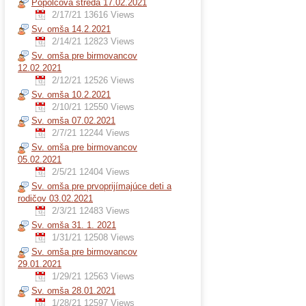
Popolcová streda 17.02.2021
2/17/21
13616 Views
Sv. omša 14.2.2021
2/14/21
12823 Views
Sv. omša pre birmovancov
12.02.2021
2/12/21
12526 Views
Sv. omša 10.2.2021
2/10/21
12550 Views
Sv. omša 07.02.2021
2/7/21
12244 Views
Sv. omša pre birmovancov
05.02.2021
2/5/21
12404 Views
Sv. omša pre prvoprijímajúce deti a
rodičov 03.02.2021
2/3/21
12483 Views
Sv. omša 31. 1. 2021
1/31/21
12508 Views
Sv. omša pre birmovancov
29.01.2021
1/29/21
12563 Views
Sv. omša 28.01.2021
1/28/21
12597 Views