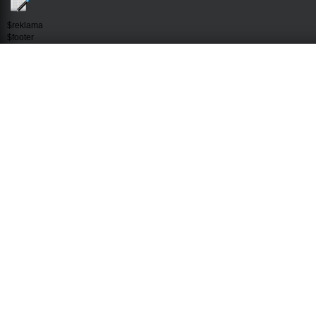
$reklama
$footer