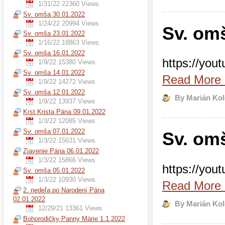
1/31/22
22360 Views
Sv. omša 30.01.2022
1/24/22
20994 Views
Sv. om
Sv. omša 23.01.2022
1/16/22
18863 Views
Sv. omša 16.01.2022
https://you
1/9/22
15380 Views
Sv. omša 14.01.2022
Read More
1/9/22
14272 Views
Sv. omša 12.01.2022
By Marián Kol
1/9/22
13937 Views
Krst Krista Pána 09.01.2022
1/3/22
12085 Views
Sv. omša 07.01.2022
Sv. om
1/3/22
15631 Views
Zjavenie Pána 06.01.2022
1/3/22
15866 Views
https://yo
Sv. omša 05.01.2022
1/3/22
10930 Views
Read More
2. nedeľa po Narodení Pána
02.01.2022
By Marián Kol
12/29/21
13361 Views
Bohorodičky Panny Márie 1.1.2022