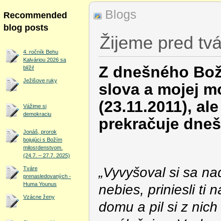
Blogs
Recommended
blog posts
Žijeme pred tv
4. ročník Behu
Kalváriou 2026 sa
Z dnešného Bož
blíži!
Ježišove ruky
slova a mojej m
(23.11.2011), al
Vážime si
demokraciu
prekračuje dneš
Jonáš, prorok
bojujúci s Božím
milosrdenstvom.
(24.7. – 27.7. 2025)
„Vyvyšoval si sa n
Tváre
prenasledovaných -
Huma Younus
nebies, priniesli ti
Vzácne ženy
domu a pil si z nich 