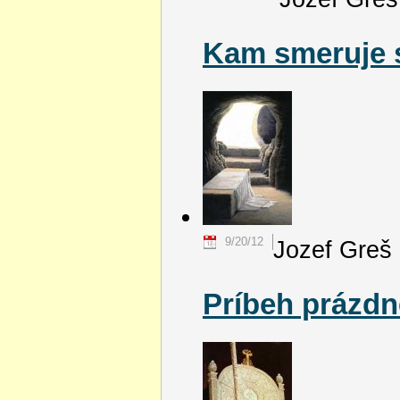
Kam smeruje 
9/20/12
Jozef Greš
Príbeh prázd