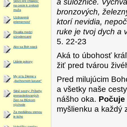
a súložnice. Vychvaľ
Slovo pre chlapov:
na ceste k zrelosti
bronzových, želez
muža
Uzdravená
ktorí nevidia, nepo
priemernosť
ruke je tvoj dych a 
Rivalita medzi
súrodencami
5. 22-23
Ako sa Boh stará
Aká to úbohosť kráľ
Litánie pokory
žiť pred tvárou živé
My si tu žijeme v
Pred milujúcim Boh
„duchovnom luxuse“
a všetky naše cesty
Silné sestry: Príbehy
prenasledovaných
nášho oka.
Počuje
žien na Blízkom
východe
myšlienku a každý 
Za mediálnou stenou
je ticho
Vyhrážky smrťou