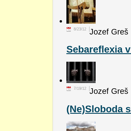
8/23/12
Jozef Greš
Sebareflexia v
7/19/12
Jozef Greš
(Ne)Sloboda sr