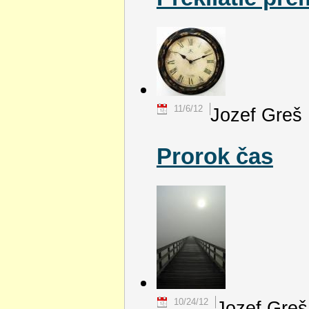
11/6/12
Jozef Greš
Prorok čas
10/24/12
Jozef Greš