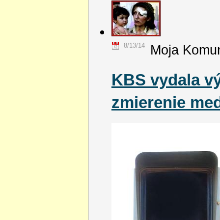
8/13/14
Moja Komun
KBS vydala vý
zmierenie med