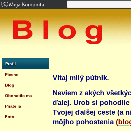
Profil
Piesne
Vitaj milý pútnik.
Blog
Neviem z akých všetkýc
Obohatilo ma
ďalej. Urob si pohodli
Priatelia
Tvojej ďalšej ceste (a ni
Foto
môjho pohostenia
(
blo