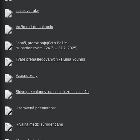
Ježišove ruky
Vážime si demokraciu
Jonáš, prorok bojujúci s Božím
milosrdenstvom. (24.7. – 27.7. 2025)
Tváre prenasledovaných - Huma Younus
Vzácne ženy
Slovo pre chlapov: na ceste k zrelosti muža
Uzdravená priemernosť
Rivalita medzi súrodencami