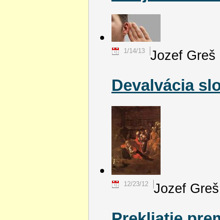
1/14/13
Jozef Greš
Devalvácia sl
12/23/12
Jozef Greš
Prekliatie pr