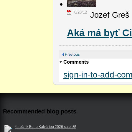
6/28/12
Jozef Greš
Aká má byť C
Previous
Comments
sign-in-to-add-co
Recommended blog posts
4. ročník Behu Kalváriou 2026 sa blíži!