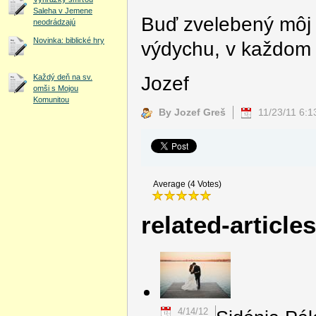
Saleha v Jemene
Buď zvelebený môj
neodrádzajú
Novinka: biblické hry
výdychu, v každom
Jozef
Každý deň na sv.
omši s Mojou
Komunitou
By Jozef Greš
11/23/11 6:
Average (4 Votes)
related-article
4/14/12