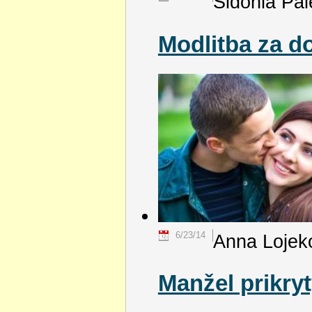
Sidónia Pá
Modlitba za d
6/23/14
Anna Lojek
Manžel prikry