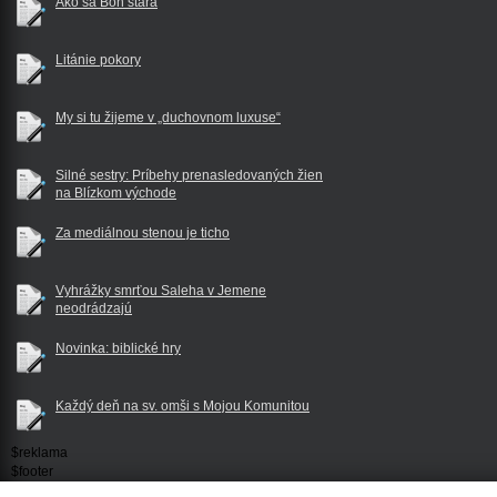
Ako sa Boh stará
Litánie pokory
My si tu žijeme v „duchovnom luxuse“
Silné sestry: Príbehy prenasledovaných žien
na Blízkom východe
Za mediálnou stenou je ticho
Vyhrážky smrťou Saleha v Jemene
neodrádzajú
Novinka: biblické hry
Každý deň na sv. omši s Mojou Komunitou
$reklama
$footer