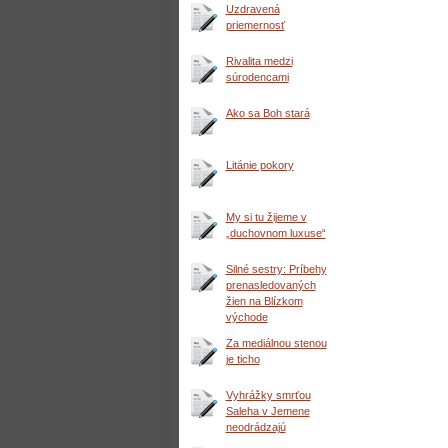
Uzdravená
priemernosť
Rivalita medzi
súrodencami
Ako sa Boh stará
Litánie pokory
My si tu žijeme v
„duchovnom luxuse“
Silné sestry: Príbehy
prenasledovaných
žien na Blízkom
východe
Za mediálnou stenou
je ticho
Vyhrážky smrťou
Saleha v Jemene
neodrádzajú