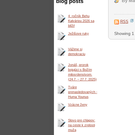
blog posts
By Már
4. ročník Behu
Kalváriou 2026 sa
RSS
blíži!
Showing 1 
Ježišove ruky
Vážime si
demokraciu
Jonáš, prorok
bojujúci s Božím
milosrdenstvom.
(24.7. – 27.7. 2025)
Tváre
prenasledovaných -
Huma Younus
Vzácne ženy
Slovo pre chlapov:
na ceste k zrelosti
muža