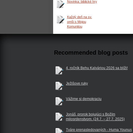
Novinka: biblické hry
Každý deň na sv.
omši s Mojou
Komunitou
Recommended blog posts
4. ročník Behu Kalváriou 2026 sa blíži!
Ježišove ruky
Vážime si demokraciu
Jonáš, prorok bojujúci s Božím
milosrdenstvom. (24.7. – 27.7. 2025)
Tváre prenasledovaných - Huma Younus