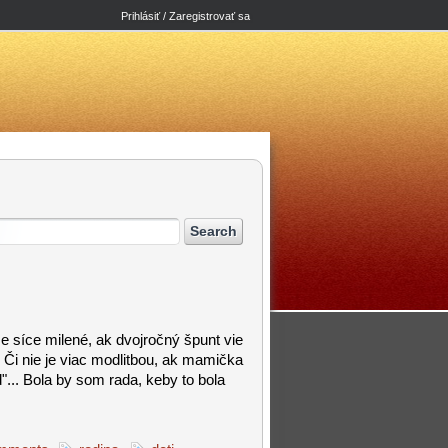
Prihlásiť / Zaregistrovať sa
Je síce milené, ak dvojročný špunt vie
. Či nie je viac modlitbou, ak mamička
"... Bola by som rada, keby to bola