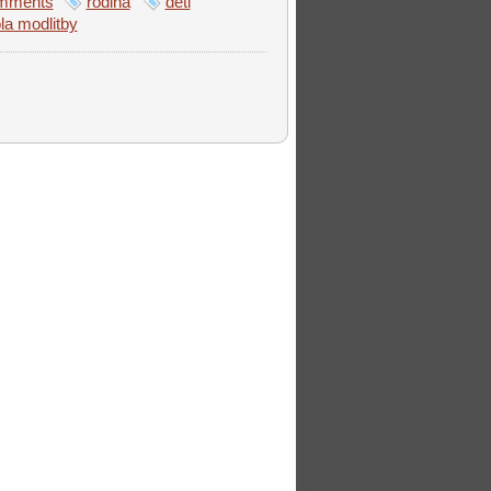
mments
rodina
deti
la modlitby