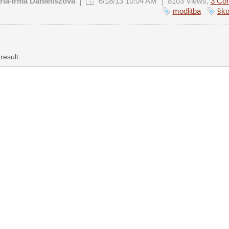
ia-Irma Danieliszová
6/18/13 10:04 AM
8103 Views,
3 Co
modlitba
ško
result.