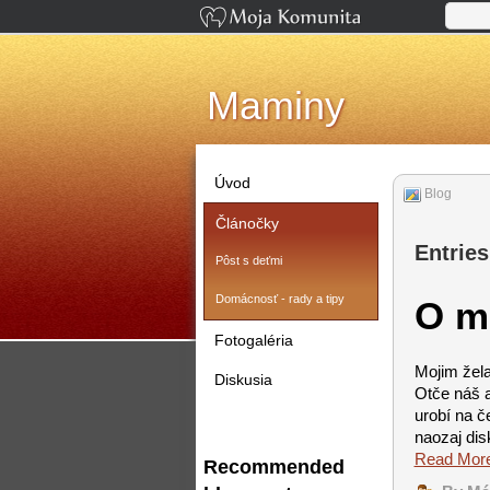
Maminy
Úvod
Blog
Článočky
Entries
Pôst s deťmi
Domácnosť - rady a tipy
O m
Fotogaléria
Mojim žela
Diskusia
Otče náš a
urobí na č
naozaj dis
Read Mor
Recommended