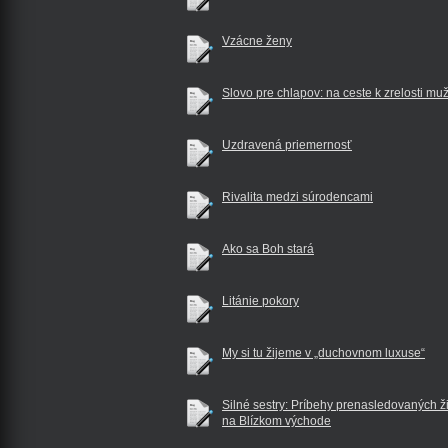
Vzácne ženy
Slovo pre chlapov: na ceste k zrelosti mu
Uzdravená priemernosť
Rivalita medzi súrodencami
Ako sa Boh stará
Litánie pokory
My si tu žijeme v „duchovnom luxuse“
Silné sestry: Príbehy prenasledovaných ž
na Blízkom východe