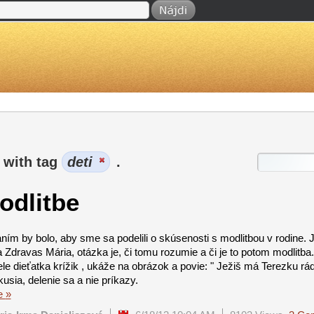
 with tag
deti
.
odlitbe
ním by bolo, aby sme sa podelili o skúsenosti s modlitbou v rodine. 
 Zdravas Mária, otázka je, či tomu rozumie a či je to potom modlitba
ele dieťatka krížik , ukáže na obrázok a povie: " Ježiš má Terezku rád
kusia, delenie sa a nie príkazy.
e
»