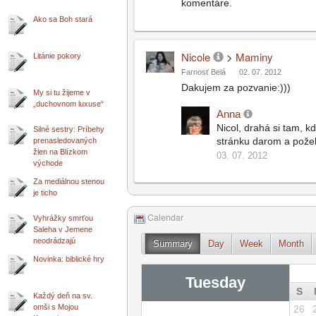
komentáre.
Ako sa Boh stará
Nicole
>
Maminy
Litánie pokory
Farnosť Belá
02. 07. 2012
Dakujem za pozvanie:)))
My si tu žijeme v
„duchovnom luxuse“
Anna
Nicol, drahá si tam, k
Silné sestry: Príbehy
stránku darom a pož
prenasledovaných
žien na Blízkom
03. 07. 2012
východe
Za mediálnou stenou
je ticho
Calendar
Vyhrážky smrťou
Saleha v Jemene
neodrádzajú
Summary
Day
Week
Month
Novinka: biblické hry
Tuesday
S
Každý deň na sv.
omši s Mojou
26