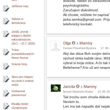
dôležité. Nielen zo zdravotní
psychologického.
Ježišove ruky
Zaručujem diskrétnosť.
Ak chcete, môžete mi napísať 
jarka.semka@gmail.com. Príp
Vážime si
demokraciu
telefonický kontakt.
Jonáš, prorok
bojujúci s Božím
milosrdenstvom.
Oľga
>
Maminy
(24.7. – 27.7. 2025)
Farnosť Považská Bystrica
17. 08.
Tváre
Aký dar dáva Boh svojim deťom
prenasledovaných -
východ slnka každé ráno. Môže
Huma Younus
vybral si tvoje srdce. A čo tak 
Vzácne ženy
Betleheme? A to už ani nespom
Slovo pre chlapov:
na ceste k zrelosti
muža
Jarmila
>
Maminy
Uzdravená
farnosť Nitrianske Rudno
13. 08. 20
priemernosť
Tak trochu som chcela diskutov
Neviem to.
Rivalita medzi
Len ma tak napadlo dať nejak
súrodencami