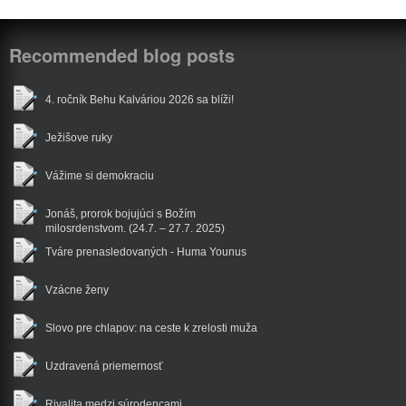
Recommended blog posts
4. ročník Behu Kalváriou 2026 sa blíži!
Ježišove ruky
Vážime si demokraciu
Jonáš, prorok bojujúci s Božím
milosrdenstvom. (24.7. – 27.7. 2025)
Tváre prenasledovaných - Huma Younus
Vzácne ženy
Slovo pre chlapov: na ceste k zrelosti muža
Uzdravená priemernosť
Rivalita medzi súrodencami