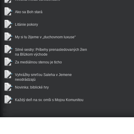
Ako sa Boh stará
Litánie pokory
My si tu žijeme v „duchovnom luxuse“
Silné sestry: Príbehy prenasledovaných žien
na Blízkom východe
Za mediálnou stenou je ticho
Vyhrážky smrťou Saleha v Jemene
neodrádzajú
Novinka: biblické hry
Každý deň na sv. omši s Mojou Komunitou
$reklama
$footer