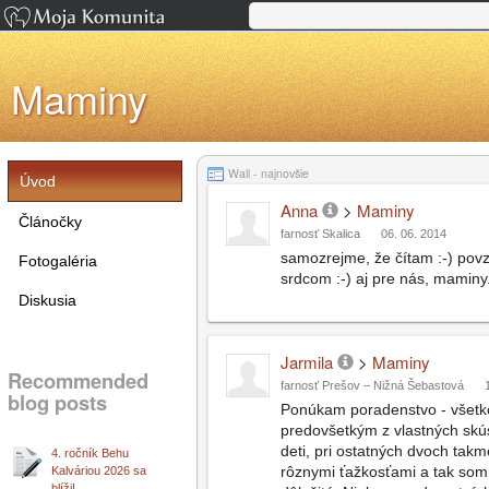
Maminy
Wall - najnovšie
Úvod
Anna
>
Maminy
Článočky
farnosť Skalica
06. 06. 2014
samozrejme, že čítam :-) pov
Fotogaléria
srdcom :-) aj pre nás, maminy.
Diskusia
Jarmila
>
Maminy
Recommended
farnosť Prešov – Nižná Šebastová
blog posts
Ponúkam poradenstvo - všetk
predovšetkým z vlastných skús
deti, pri ostatných dvoch takme
4. ročník Behu
rôznymi ťažkosťami a tak som 
Kalváriou 2026 sa
blíži!