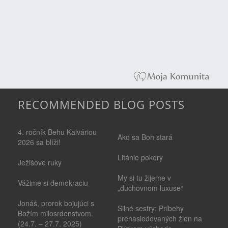
RECOMMENDED BLOG POSTS
4. ročník Behu Kalváriou
Ako sa Boh stará
2026 sa blíži!
Litánie pokory
Ježišove ruky
My si tu žijeme v
Vážime si demokraciu
„duchovnom luxuse“
Jonáš, prorok bojujúci s
Silné sestry: Príbehy
Božím milosrdenstvom.
prenasledovaných žien na
(24.7. – 27.7. 2025)