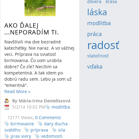
dôvera
(4)
krása
(4)
láska
(13)
modlitba
(8)
AKO ĎALEJ
...NEPORADÍM TI.
práca
(5)
radosť
(20)
Navštívili ma dve bezradné
katechétky. Nie naraz. A vo vážnej
veci. Príprava na sviatosť
statočnosť
(4)
birmovania. Čo som urobila
vďaka
(6)
dobre? Čo zle? Necítim sa
kompetentná. A tak idem po
dobrú radu sem. Lebo ja som už
"emeritná".
Read More
»
By Mária-Irma Danieliszová
5/2/14 10:02 PM
modlitba
12171 Views,
0 Comments
birmovanie
dary ducha
svätého
príprava
sila
prax viery
vedomosti