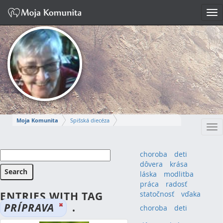
Tog
nav
Moja Komunita
Spišská diecéza
Tog
Spišskopodhradský dekanát
farnosť Spišská Kapitula
nav
MÁRIA-IRMA
choroba
deti
dôvera
krása
Napísať správu
láska
modlitba
práca
radosť
ENTRIES WITH TAG
statočnosť
vďaka
PRÍPRAVA
.
choroba
(4)
deti
(4)