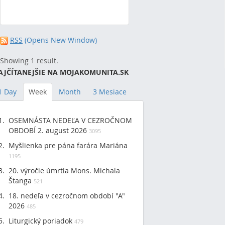
RSS
(Opens New Window)
Showing 1 result.
AJČÍTANEJŠIE NA MOJAKOMUNITA.SK
1 Day
Week
Month
3 Mesiace
OSEMNÁSTA NEDEĽA V CEZROČNOM
OBDOBÍ 2. august 2026
3095
Myšlienka pre pána farára Mariána
1195
20. výročie úmrtia Mons. Michala
Štanga
521
18. nedeľa v cezročnom období "A"
2026
485
Liturgický poriadok
479