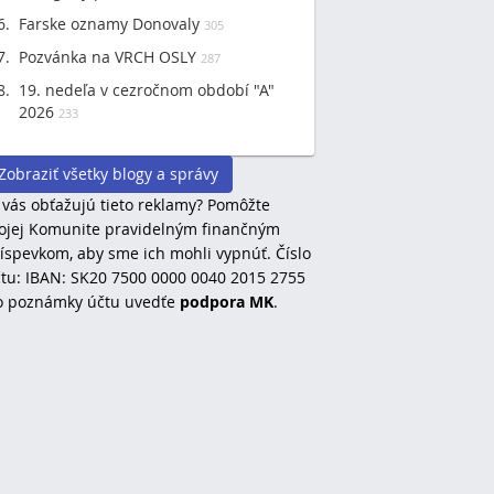
Farske oznamy Donovaly
305
Pozvánka na VRCH OSLY
287
19. nedeľa v cezročnom období "A"
2026
233
Zobraziť všetky blogy a správy
 vás obťažujú tieto reklamy? Pomôžte
jej Komunite pravidelným finančným
íspevkom, aby sme ich mohli vypnúť. Číslo
tu: IBAN: SK20 7500 0000 0040 2015 2755
o poznámky účtu uvedťe
podpora MK
.