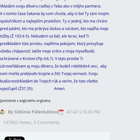
Vkladám svoju dôveru radšej v Teba ako v môjho partnera.
A v tomto čase čakania by som chcela, aby si bol Ty sám mojim
spoločníkom a najlepším priateľom. Ty si jediný, kto ma chráni
pred pádmi, kto ma prikrýva láskou a súcitom, kto napĺňa moje
túžby (Ž 103:4-5). Nebudem sa báť, ale teraz, keď Ti
predkladám túto prosbu, naplňma pokojom, ktorý prevyšuje
všetku chápavosť, takže moje srdce a moja myseľbudú
ochránené v Kristovi (Flp 4:6,7). V tejto prosbe Ti
zároveňdávam aj moju dôveru, že budeš robiťdobré veci, aby
som mohla prebývaťv krajine a žiťz Tvojej vernosti. Svoju
budúcnosťvkladám do Tvojich rúk a verím, že toto všetko
vypočuješ (Ž37,35). Amen.
(preložené z anglického originálu)
By Sidónia Pálenkášová
4/14/12 6:45 PM
147902 Views,
5 Comments