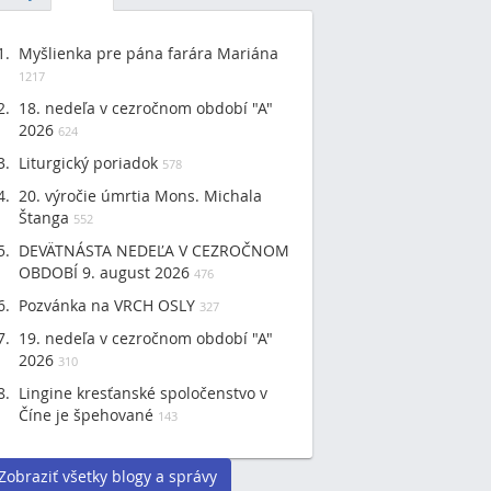
Myšlienka pre pána farára Mariána
1217
18. nedeľa v cezročnom období "A"
2026
624
Liturgický poriadok
578
20. výročie úmrtia Mons. Michala
Štanga
552
DEVÄTNÁSTA NEDEĽA V CEZROČNOM
OBDOBÍ 9. august 2026
476
Pozvánka na VRCH OSLY
327
19. nedeľa v cezročnom období "A"
2026
310
Lingine kresťanské spoločenstvo v
Číne je špehované
143
Zobraziť všetky blogy a správy