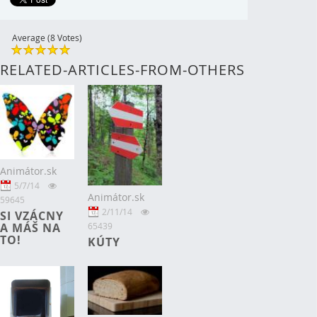
Average (8 Votes)
RELATED-ARTICLES-FROM-OTHERS
Animátor.sk
5/7/14
Animátor.sk
59645
2/11/14
SI VZÁCNY
65439
A MÁŠ NA
TO!
KÚTY