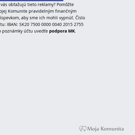
 vás obťažujú tieto reklamy? Pomôžte
jej Komunite pravidelným finančným
íspevkom, aby sme ich mohli vypnúť. Číslo
tu: IBAN: SK20 7500 0000 0040 2015 2755
o poznámky účtu uvedťe
podpora MK
.