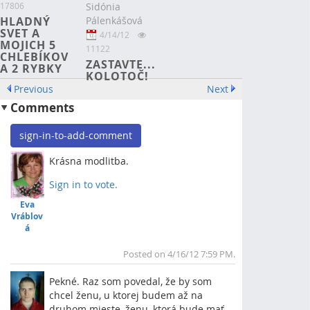
Sidónia
17806
Pálenkášová
HLADNÝ
SVET A
4/14/12
MOJICH 5
11122
CHLEBÍKOV
ZASTAVTE...
A 2 RYBKY
KOLOTOČ!
Previous
Next
Comments
sign-in-to-add-comment
Krásna modlitba.
Sign in to vote.
Top
Eva
Vráblov
á
Posted on 4/16/12 7:59 PM.
Pekné. Raz som povedal, že by som
chcel ženu, u ktorej budem až na
druhom mieste, ženu, ktorá bude mať