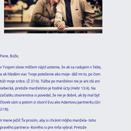
Pane, Bože,
v Tvojom slove môžem nájsť uistenie, že ak sa radujem v Tebe,
a ak hľadám viac Tvoje potešenie ako moje- dáš mi to, po čom
túži moje srdce. (Ž 37:4). Túžba po manželovi nie je ani zlá ani
sebecká, pretože manželstvo je hodné úcty (Hebr 13:4). Na
začiatku stvorenstva si povedal, že nie je dobré, ak by mal byť
človek sám a potom si stvoril Evu ako Adamovu partnerku (Gn
2:18).
V mene Ježiš Ťa prosím, aby si chránil môjho manžela- toho
pravého partnera- ktorého si pre mňa vybral. Pretože