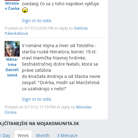
Mirosla
zvedavý, čo sa z toho napokon vykľuje.
v Čonka
Sign in to vote.
Top
Posted on 5/17/12 6:59 PM in reply to
Sidónia
Pálenkášová
.
V románe Vojna a mier od Tolstého -
staršia ruská literatúra, koniec 19.st.
vraví mamička hlavnej hrdinke,
Mária-
šesťnásťročnej dcére Nataši, ktorá sa
Irma
Danieli
práve zaľúbila
szová
do kniežaťa Andreja a od šťastia nevie
zaspať: "Dcérka, modli sa! Manželstvá
sa uzatvárajú v nebi!"
Sign in to vote.
Top
Posted on 5/17/12 11:19 PM in reply to
Miroslav
Čonka
.
AJČÍTANEJŠIE NA MOJAKOMUNITA.SK
1 Day
Week
Month
3 Mesiace