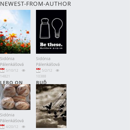
NEWEST-FROM-AUTHOR
Sidónia
Sidónia
Pálenkášová
Pálenkášová
5/10/12
5/2/12
14821
10388
LEBO ON
BUĎ
DÁVA
SVETLOM A
DOBRÉ VECI
SOĽOU
V PRAVÝ
ČAS
Sidónia
Pálenkášová
4/20/12