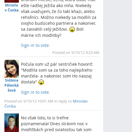
Mirosla
ešte radšej Ježiša ako mňa. Niekedy
v Čonka
však uvažujem, že čo takí kňazi, alebo
rehoľníci. Možno niekedy sa modlili za
svojho budúceho partnera a nakoniec
sa zasvätili celý Ježišovi.
Boli
márne ich modlitby?
Sign in to vote.
Top
Posted on 5/15/12 9:23 AM.
Počula som už pár sestričiek hovoriť:
"Modlila som sa za toho najlepšieho
manžela- a nakoniec som Ho naozaj
Sidónia
dostala"
Pálenká
šová
Sign in to vote.
Top
Posted on 5/15/12 10:01 AM in reply to
Miroslav
Čonka
.
No však toto, to si trefne
poznamenala! Dnes strávim noc v
modlitbách pred sviatosťou tak som