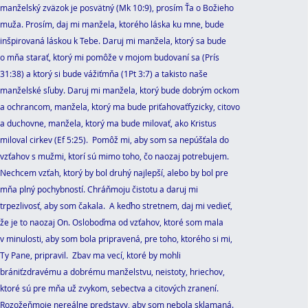
manželský zväzok je posvätný (Mk 10:9), prosím Ťa o Božieho
muža. Prosím, daj mi manžela, ktorého láska ku mne, bude
inšpirovaná láskou k Tebe. Daruj mi manžela, ktorý sa bude
o mňa starať, ktorý mi pomôže v mojom budovaní sa (Prís
31:38) a ktorý si bude vážiťmňa (1Pt 3:7) a takisto naše
manželské sľuby. Daruj mi manžela, ktorý bude dobrým ockom
a ochrancom, manžela, ktorý ma bude priťahovaťfyzicky, citovo
a duchovne, manžela, ktorý ma bude milovať, ako Kristus
miloval cirkev (Ef 5:25). Pomôž mi, aby som sa nepúšťala do
vzťahov s mužmi, ktorí sú mimo toho, čo naozaj potrebujem.
Nechcem vzťah, ktorý by bol druhý najlepší, alebo by bol pre
mňa plný pochybností. Chráňmoju čistotu a daruj mi
trpezlivosť, aby som čakala. A keďho stretnem, daj mi vedieť,
že je to naozaj On. Osloboďma od vzťahov, ktoré som mala
v minulosti, aby som bola pripravená, pre toho, ktorého si mi,
Ty Pane, pripravil. Zbav ma vecí, ktoré by mohli
brániťzdravému a dobrému manželstvu, neistoty, hriechov,
ktoré sú pre mňa už zvykom, sebectva a citových zranení.
Rozožeňmoje nereálne predstavy, aby som nebola sklamaná.