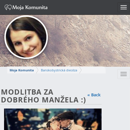
Tog
nav
Moja Komunita
Banskobystrická diecéza
Tog
Dekanát Nová Baňa
Farnosť Nová Baňa
nav
SIDÓNIA
MODLITBA ZA
« Back
DOBRÉHO MANŽELA :)
Napísať správu