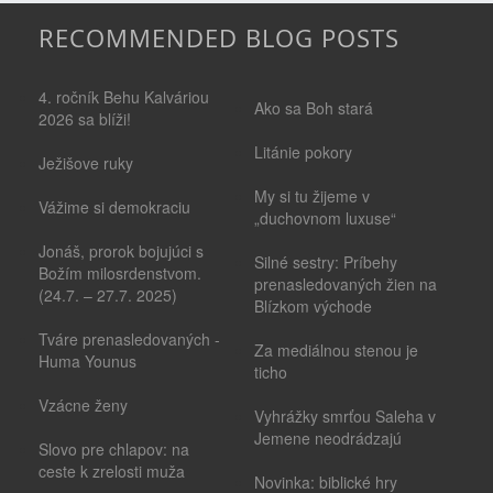
RECOMMENDED BLOG POSTS
4. ročník Behu Kalváriou
Ako sa Boh stará
2026 sa blíži!
Litánie pokory
Ježišove ruky
My si tu žijeme v
Vážime si demokraciu
„duchovnom luxuse“
Jonáš, prorok bojujúci s
Silné sestry: Príbehy
Božím milosrdenstvom.
prenasledovaných žien na
(24.7. – 27.7. 2025)
Blízkom východe
Tváre prenasledovaných -
Za mediálnou stenou je
Huma Younus
ticho
Vzácne ženy
Vyhrážky smrťou Saleha v
Jemene neodrádzajú
Slovo pre chlapov: na
ceste k zrelosti muža
Novinka: biblické hry