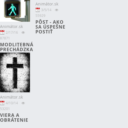
Animátor.sk
3/5/14
55929
PÔST - AKO
Animátor.sk
SA ÚSPEŠNE
POSTIŤ
2/17/16
87871
MODLITEBNÁ
PRECHÁDZKA
Animátor.sk
4/10/14
53201
VIERA A
OBRÁTENIE