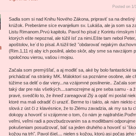
Posted on 1/
Sadla som si nad Knihu Nového Zákona, pripraviť sa na dnešný 
krúžok. Preberáme síce evanjelium sv. Lukáša, ale ja som sa za
Listu Rimanom.Prvú kapitolu. Pavol ho písal z Korintu rímskym
ktorých ešte nepoznal, ale túžil ísť za nimi.Ešte tam nebol Peter,
apoštolov, ke´d to písal. A túžil tiež "obdarovať nejakým ducho
s
(Rim.1,11 n) aby ich posilnil, alebo skôr, aby sme sa navzájom po
spoločnou vierou, vašou i mojou.
Začala som premýšľať, a aj modliť sa, aké by bolo fantastické t
prichádzať na stránky MK. Máloktorí sa poznáme osobne, ale 
túžime sa deliť o dar viery...na vzájomné posilnenie.. Začala som
taký dar pre nás všetkých....samozrejme aj pre seba samu - a ž
pravé, svedčilo to, že ihneď zareagoval Zlý a opäť mi poslal nie
ktoré ma mali odradiť či uraziť. Berme to i takto, ak nám niekto 
slová z úst či z klavésnice, že to Zlému zavadzia, ak my sa tu
dokopy a hovoriť si vzájomne o tom, čo nám je najdrahšie.Poď
veľmi, veľmi radi a povzbudzovaním sa a modlitbami odporujm
pokušeniam posudzovať, báť sa jeden druhého a hovoriť si "ško
kožou na trh". Pavol išiel.... nielen s kožou, ktorú asi počas jeh