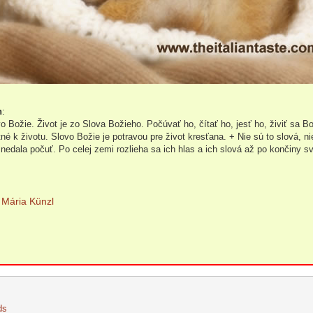
n
:
vo Božie. Život je zo Slova Božieho. Počúvať ho, čítať ho, jesť ho, živiť sa 
né k životu. Slovo Božie je potravou pre život kresťana. + Nie sú to slová, nie
 nedala počuť. Po celej zemi rozlieha sa ich hlas a ich slová až po končiny s
Mária Künzl
ds