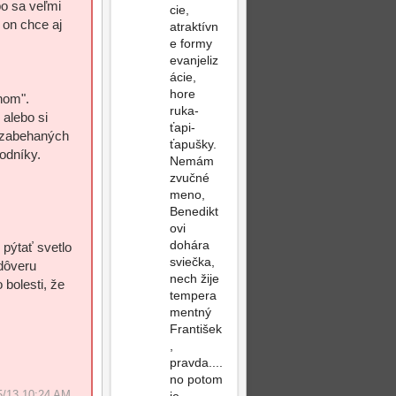
o sa veľmi
cie,
 on chce aj
atraktívn
e formy
evanjeliz
ácie,
hore
nom".
ruka-
alebo si
ťapi-
h zabehaných
ťapušky.
odníky.
Nemám
zvučné
meno,
Benedikt
ovi
dohára
pýtať svetlo
sviečka,
edôveru
nech žije
 bolesti, že
tempera
mentný
František
,
pravda....
no potom
Post
Top
5/13 10:24 AM.