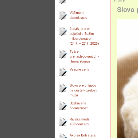
Slovo 
Vážime si
demokraciu
Jonáš, prorok
bojujúci s Božím
milosrdenstvom.
(24.7. – 27.7. 2025)
Tváre
prenasledovaných -
Huma Younus
Vzácne ženy
Slovo pre chlapov:
na ceste k zrelosti
muža
Uzdravená
priemernosť
Rivalita medzi
súrodencami
Ako sa Boh stará