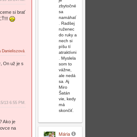
je
Reply
zbytočné
sa
hceme si brať
namáhať
ĽŤ!!!
. Radšej
ruženec
do ruky a
Post
Top
nech si
Reply
píšu tí
a Danieliszová
.
atraktívni
. Myslela
, On už je s
som to
vážne,
ale nedá
sa. Aj
Post
Top
Miro
Šatán
Reply
vie, kedy
15/13 6:55 PM.
má
skončiť.
? Ako je
 ovce na
Mária