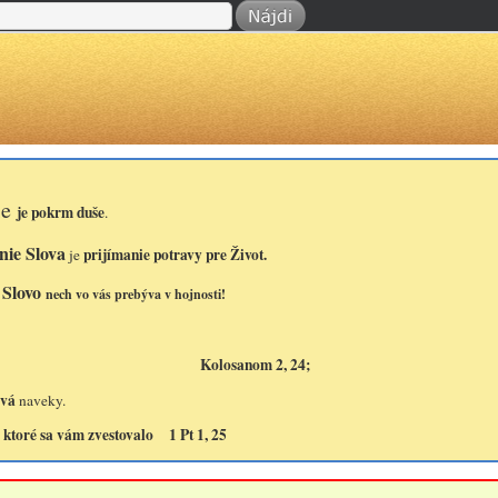
ie
je pokrm duše
.
ie Slova
prijímanie potravy pre Život.
je
Slovo
nech vo vás prebýva v hojnosti!
osanom 2, 24;
rvá
naveky.
o, ktoré sa vám zvestovalo 1 Pt 1, 25