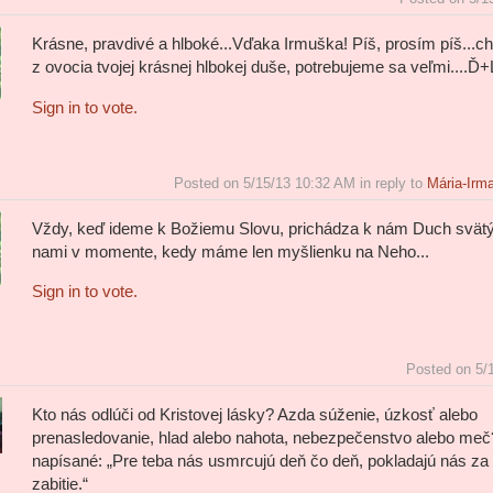
Krásne, pravdivé a hlboké...Vďaka Irmuška! Píš, prosím píš...c
z ovocia tvojej krásnej hlbokej duše, potrebujeme sa veľmi....Ď+
Sign in to vote.
Posted on 5/15/13 10:32 AM in reply to
Mária-Irm
Vždy, keď ideme k Božiemu Slovu, prichádza k nám Duch svätý
nami v momente, kedy máme len myšlienku na Neho...
Sign in to vote.
Posted on 5/
Kto nás odlúči od Kristovej lásky? Azda súženie, úzkosť alebo
prenasledovanie, hlad alebo nahota, nebezpečenstvo alebo meč
napísané: „Pre teba nás usmrcujú deň čo deň, pokladajú nás za
zabitie.“