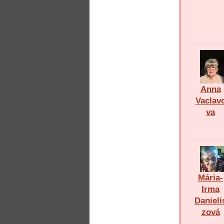
Anna
Vaclav
va
Mária-
Irma
Danieli
zová