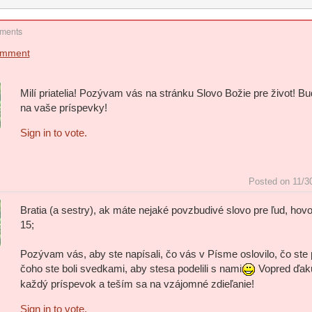
ments
omment
Milí priatelia! Pozývam vás na stránku Slovo Božie pre život! B
na vaše príspevky!
Sign in to vote.
Posted on 11/3
Bratia (a sestry), ak máte nejaké povzbudivé slovo pre ľud, hovo
15;
Pozývam vás, aby ste napísali, čo vás v Písme oslovilo, čo ste 
čoho ste boli svedkami, aby stesa podelili s nami
Vopred ďak
každý príspevok a teším sa na vzájomné zdieľanie!
Sign in to vote.