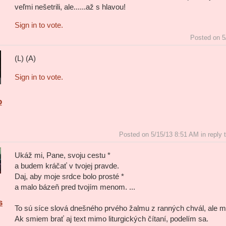
veľmi nešetrili, ale......až s hlavou!
Sign in to vote.
Posted on 5
(L) (A)
Sign in to vote.
o
Posted on 5/15/13 8:51 AM in reply 
Ukáž mi, Pane, svoju cestu *
a budem kráčať v tvojej pravde.
Daj, aby moje srdce bolo prosté *
a malo bázeň pred tvojím menom. ...
s
To sú síce slová dnešného prvého žalmu z ranných chvál, ale mňa
Ak smiem brať aj text mimo liturgických čítaní, podelím sa.