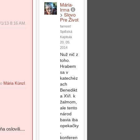
Mária-
Irma
>
Slovo
Pre Život
Post
Top
/1/13 8:16 AM.
farnosť
Reply
Spišská
Kapitula
20. 05.
2014
Post
Top
Nuž nič z
toho.
Reply
Hrabem
sa v
katechéz
to
Mária Künzl
.
ach
Benedikt
a XVI. k
žalmom,
ale tento
národ
bavia iba
opekačky
 oslovili....
,
konferen