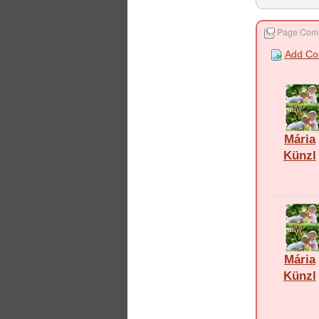
Page Com
Add C
Mária
Künzl
Mária
Künzl