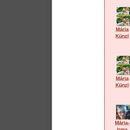
Mária
Künzl
Mária
Künzl
Mária-
Irma