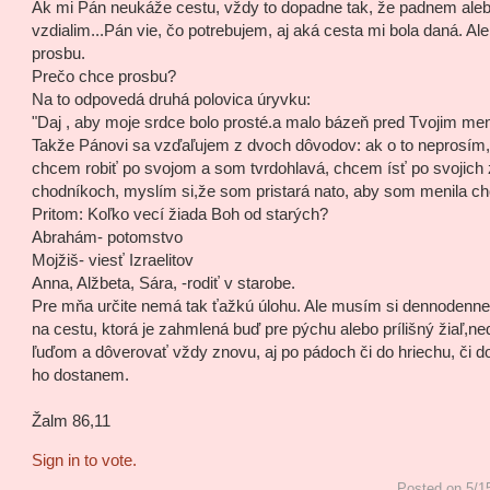
Ak mi Pán neukáže cestu, vždy to dopadne tak, že padnem aleb
vzdialim...Pán vie, čo potrebujem, aj aká cesta mi bola daná. Ale
prosbu.
Prečo chce prosbu?
Na to odpovedá druhá polovica úryvku:
"Daj , aby moje srdce bolo prosté.a malo bázeň pred Tvojim me
Takže Pánovi sa vzďaľujem z dvoch dôvodov: ak o to neprosím, 
chcem robiť po svojom a som tvrdohlavá, chcem ísť po svojic
chodníkoch, myslím si,že som pristará nato, aby som menila ch
Pritom: Koľko vecí žiada Boh od starých?
Abrahám- potomstvo
Mojžiš- viesť Izraelitov
Anna, Alžbeta, Sára, -rodiť v starobe.
Pre mňa určite nemá tak ťažkú úlohu. Ale musím si dennodenne 
na cestu, ktorá je zahmlená buď pre pýchu alebo prílišný žiaľ,n
ľuďom a dôverovať vždy znovu, aj po pádoch či do hriechu, či do
ho dostanem.
Žalm 86,11
Sign in to vote.
Posted on 5/1