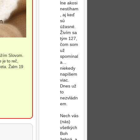
lne akosi
nestíham
, aj keď
sú
úžasné.
Živím sa
tým 127,
čom som
už
Božím Slovom.
spomínal
 je to reč,
a...
veta. Žalm 19
niekedy
napíšem
viac.
Dnes už
to
nezvládn
em.
Nech vás
(nás)
všetkých
Boh
žehná, a