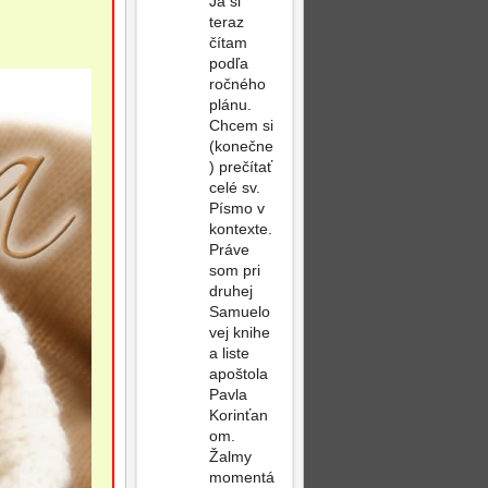
Ja si
teraz
čítam
podľa
ročného
plánu.
Chcem si
(konečne
) prečítať
celé sv.
Písmo v
kontexte.
Práve
som pri
druhej
Samuelo
vej knihe
a liste
apoštola
Pavla
Korinťan
om.
Žalmy
momentá