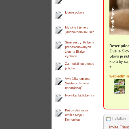
Litánie pokory
My si tu žijeme v
„duchovnom luxuse“
Silné sestry: Príbehy
Descriptio
prenasledovaných
Živé je Slo
žien na Blízkom
Slovo je nut
východe
ktorá by sa
Za mediálnou stenou
+
je ticho
web-admin
Vyhrážky smrťou
Saleha v Jemene
neodrádzajú
Novinka: biblické hry
Každý deň na sv.
omši s Mojou
Invitation
Komunitou
Invite Frien