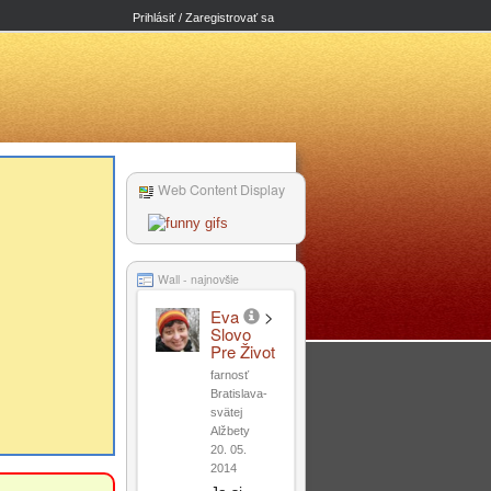
Prihlásiť / Zaregistrovať sa
Web Content Display
Wall - najnovšie
Eva
>
Slovo
Pre Život
farnosť
Bratislava-
svätej
Alžbety
20. 05.
2014