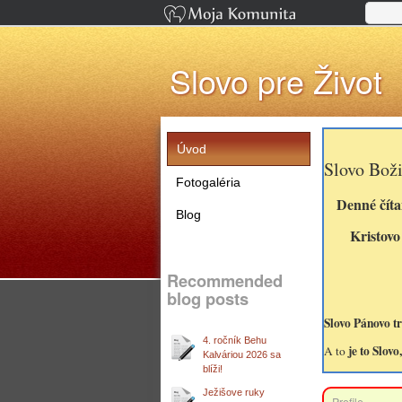
Slovo pre Život
Úvod
Slovo Bož
Fotogaléria
Denné čítan
Blog
Kristovo 
Recommended
Kol
blog posts
Slovo Pánovo t
4. ročník Behu
je to Slov
A to
Kalváriou 2026 sa
blíži!
Ježišove ruky
Profile