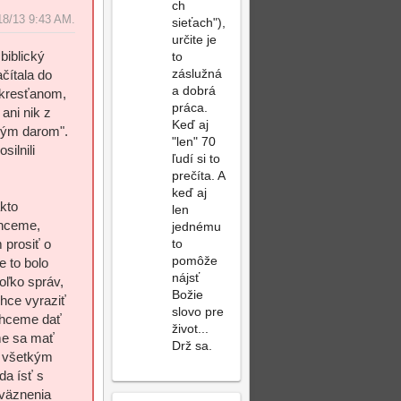
ch
Post
Top
18/13 9:43 AM.
sieťach"),
Reply
určite je
biblický
to
záslužná
čítala do
a dobrá
 kresťanom,
práca.
 ani nik z
Keď aj
vným darom".
"len" 70
silnili
ľudí si to
prečíta. A
keď aj
akto
len
chceme,
jednému
 prosiť o
to
pomôže
e to bolo
nájsť
koľko správ,
Božie
chce vyraziť
slovo pre
 chceme dať
život...
me sa mať
Drž sa.
e všetkým
da ísť s
o väznenia