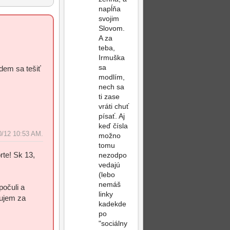
napĺňa
svojim
Slovom.
A za
teba,
Irmuška
sa
udem sa tešiť
modlím,
nech sa
ti zase
vráti chuť
Post
Top
písať. Aj
Reply
keď čísla
0/12 10:53 AM.
možno
tomu
rte! Sk 13,
nezodpo
vedajú
(lebo
nemáš
počuli a
linky
ujem za
kadekde
po
"sociálny