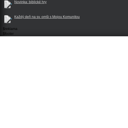
Novinka: biblické hry
Každý deň na sv. omši s Mojou Komunitou
$reklama
$footer