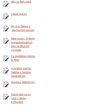
Ako sa Boh stará
Litánie pokory
My si tu žijeme v
„duchovnom luxuse“
Silné sestry: Príbehy
prenasledovaných
žien na Blízkom
východe
Za mediálnou stenou
je ticho
Vyhrážky smrťou
Saleha v Jemene
neodrádzajú
Novinka: biblické hry
Každý deň na sv.
omši s Mojou
Komunitou