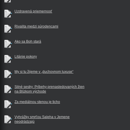
Uzdravená priemernosť
Rivalita medzi súrodencami
Ako sa Boh stará
Litánie pokory
My si tu žijeme v „duchovnom luxuse“
Silné sestry: Príbehy prenasledovaných žien
na Blízkom východe
Za mediálnou stenou je ticho
Vyhrážky smrťou Saleha v Jemene
neodrádzajú