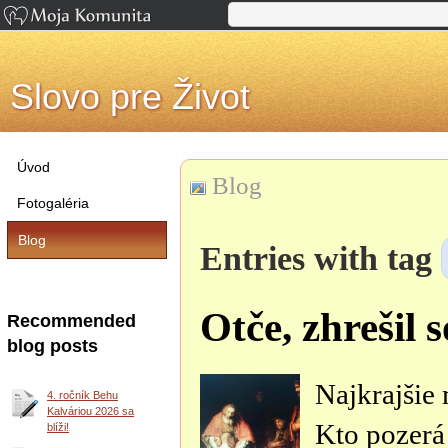
Slovo pre Život
Úvod
Blog
Fotogaléria
Blog
Entries with tag
Otče, zhrešil
Recommended
blog posts
Najkrajšie 
4. ročník Behu
Kalváriou 2026 sa
Kto pozerá
blíži!