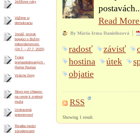
Ježišove ruky
postavách..
Read Mor
Vážime si
demokraciu
By Mária-Irma Danieliszová
Jonáš, prorok
bojujúci s Božím
milosrdenstvom.
radosť
závisť
(24.7. – 27.7. 2025)
Tváre
hostina
útek
s
prenasledovaných -
Huma Younus
objatie
Vzácne ženy
Slovo pre chlapov:
na ceste k zrelosti
RSS
muža
Uzdravená
priemernosť
Showing 1 result.
Rivalita medzi
súrodencami