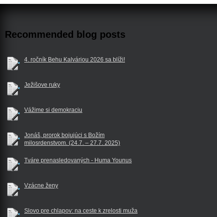
Recommended blog posts
4. ročník Behu Kalváriou 2026 sa blíži!
Ježišove ruky
Vážime si demokraciu
Jonáš, prorok bojujúci s Božím
milosrdenstvom. (24.7. – 27.7. 2025)
Tváre prenasledovaných - Huma Younus
Vzácne ženy
Slovo pre chlapov: na ceste k zrelosti muža