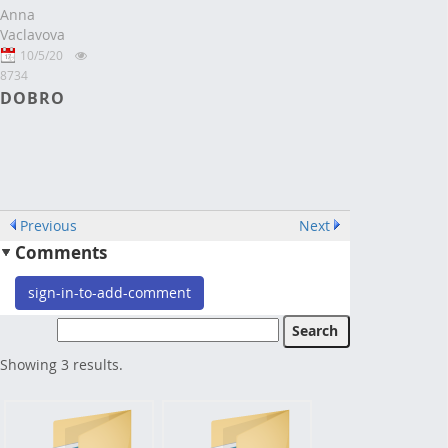
Anna
Vaclavova
10/5/20
8734
DOBRO
Previous
Next
Comments
sign-in-to-add-comment
Showing 3 results.