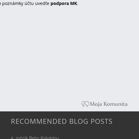
o poznámky účtu uvedťe
podpora MK
.
RECOMMENDED BLOG POSTS
4. ročník Behu Kalváriou