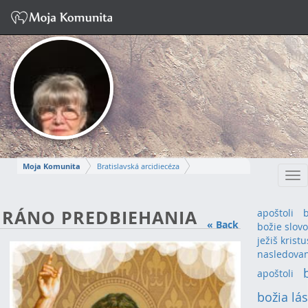
Moja Komunita
Bratislavská arcidiecéza
Tog
Dekanát Bratislava-Sever
farnosť Bratislava-Dúbravka
nav
ANNA
RÁNO PREDBIEHANIA
apoštoli
« Back
božie slovo
Napísať správu
ježiš kristu
nasledova
apoštoli
(3)
božia lá