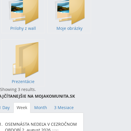
Prilohy z wall
Moje obrázky
Prezentácie
Showing 3 results.
AJČÍTANEJŠIE NA MOJAKOMUNITA.SK
1 Day
Week
Month
3 Mesiace
OSEMNÁSTA NEDEĽA V CEZROČNOM
OBDOBÍ 2. august 2026
3291