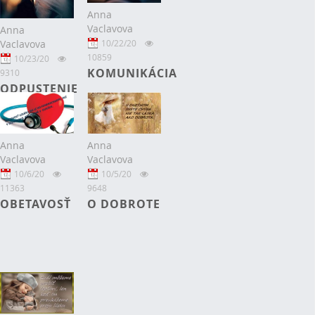
Anna
Vaclavova
Anna
10/22/20
Vaclavova
10859
10/23/20
KOMUNIKÁCIA
9310
ODPUSTENIE
Anna
Anna
Vaclavova
Vaclavova
10/6/20
10/5/20
11363
9648
OBETAVOSŤ
O DOBROTE