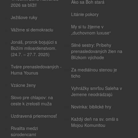
Ako sa Boh stará
2026 sa blíži!
Litánie pokory
Ježišove ruky
My si tu žijeme v
Vážime si demokraciu
„duchovnom luxuse“
Jonáš, prorok bojujúci s
Silné sestry: Príbehy
Božím milosrdenstvom.
prenasledovaných žien na
(24.7. – 27.7. 2025)
Blízkom východe
Tváre prenasledovaných -
Za mediálnou stenou je
Huma Younus
ticho
Vzácne ženy
Vyhrážky smrťou Saleha v
Jemene neodrádzajú
Slovo pre chlapov: na
ceste k zrelosti muža
Novinka: biblické hry
Uzdravená priemernosť
Každý deň na sv. omši s
Mojou Komunitou
Rivalita medzi
súrodencami