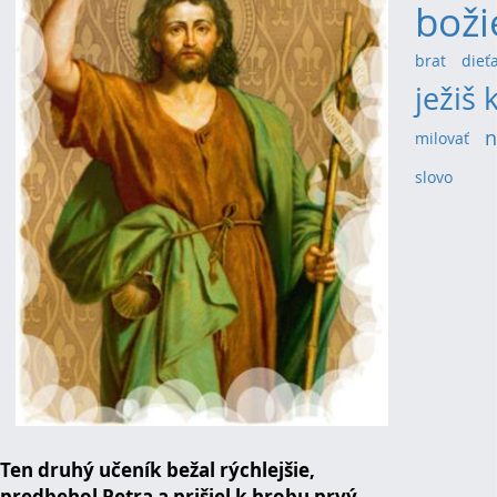
boži
brat
(3)
dieť
ježiš 
n
milovať
(4)
slovo
(3)
Ten druhý učeník bežal rýchlejšie,
predbehol Petra a prišiel k hrobu prvý