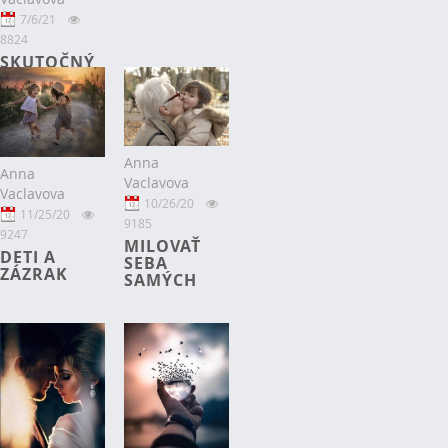
7/6/21
8824
SKUTOČNÝ
PRÍBEH 3
Anna
Anna
Vaclavova
Vaclavova
10/26/20
11/25/20
9185
9247
MILOVAŤ
DETI A
SEBA
ZÁZRAK
SAMÝCH