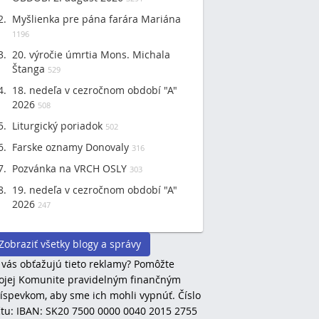
Myšlienka pre pána farára Mariána
1196
20. výročie úmrtia Mons. Michala
Štanga
529
18. nedeľa v cezročnom období "A"
2026
508
Liturgický poriadok
502
Farske oznamy Donovaly
316
Pozvánka na VRCH OSLY
303
19. nedeľa v cezročnom období "A"
2026
247
Zobraziť všetky blogy a správy
 vás obťažujú tieto reklamy? Pomôžte
jej Komunite pravidelným finančným
íspevkom, aby sme ich mohli vypnúť. Číslo
tu: IBAN: SK20 7500 0000 0040 2015 2755