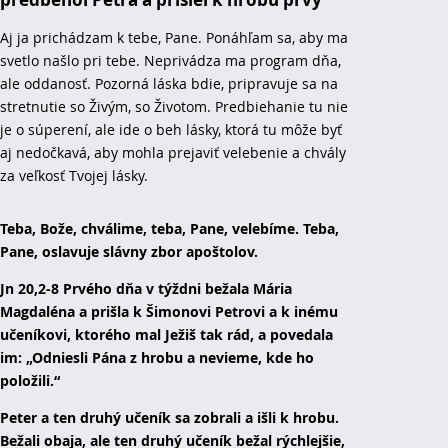
Aj ja prichádzam k tebe, Pane. Ponáhľam sa, aby ma
svetlo našlo pri tebe. Neprivádza ma program dňa,
ale oddanosť. Pozorná láska bdie, pripravuje sa na
stretnutie so Živým, so Životom. Predbiehanie tu nie
je o súperení, ale ide o beh lásky, ktorá tu môže byť
aj nedočkavá, aby mohla prejaviť velebenie a chvály
za veľkosť Tvojej lásky.
Teba, Bože, chválime, teba, Pane, velebíme. Teba,
Pane, oslavuje slávny zbor apoštolov.
Jn 20,2-8 Prvého dňa v týždni bežala Mária
Magdaléna a prišla k Šimonovi Petrovi a k inému
učeníkovi, ktorého mal Ježiš tak rád, a povedala
im: „Odniesli Pána z hrobu a nevieme, kde ho
položili.“
Peter a ten druhý učeník sa zobrali a išli k hrobu.
Bežali obaja, ale ten druhý učeník bežal rýchlejšie,