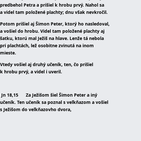
predbehol Petra a prišiel k hrobu prvý. Nahol sa
a videl tam položené plachty; dnu však nevkročil.
Potom prišiel aj Šimon Peter, ktorý ho nasledoval,
a vošiel do hrobu. Videl tam položené plachty aj
šatku, ktorú mal Ježiš na hlave. Lenže tá nebola
pri plachtách, lež osobitne zvinutá na inom
mieste.
Vtedy vošiel aj druhý učeník, ten, čo prišiel
k hrobu prvý, a videl i uveril.
Jn 18,15
Za Ježišom šiel Šimon Peter a iný
učeník. Ten učeník sa poznal s veľkňazom a vošiel
s Ježišom do veľkňazovho dvora,