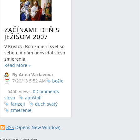
ZAČÍNAME DEŇ S
JEŽIŠOM 2007
V Kristovi Boh zmieril svet so
sebou. A nám odovzdal slovo
zmierenia.
Read More
»
By Anna Vaclavova
7/20/13 5:52 AM
božie
6460 Views,
0 Comments
slovo
apoštoli
farizeji
duch svätý
zmierenie
RSS
(Opens New Window)