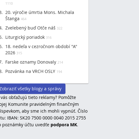
1110
20. výročie úmrtia Mons. Michala
Štanga
464
Zvelebený buď Otče náš
322
Liturgický poriadok
316
18. nedeľa v cezročnom období "A"
2026
315
Farske oznamy Donovaly
214
Pozvánka na VRCH OSLY
194
Zobraziť všetky blogy a správy
 vás obťažujú tieto reklamy? Pomôžte
jej Komunite pravidelným finančným
íspevkom, aby sme ich mohli vypnúť. Číslo
tu: IBAN: SK20 7500 0000 0040 2015 2755
o poznámky účtu uvedťe
podpora MK
.