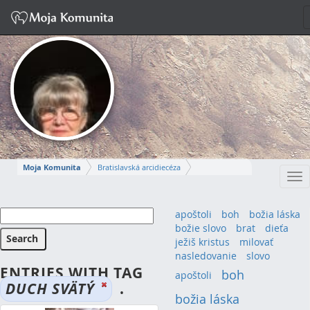
Moja Komunita
Bratislavská arcidiecéza
Tog
Dekanát Bratislava-Sever
farnosť Bratislava-Dúbravka
nav
ANNA
apoštoli
boh
božia láska
božie slovo
brat
dieťa
Napísať správu
ježiš kristus
milovať
nasledovanie
slovo
ENTRIES WITH TAG
boh
(7)
apoštoli
(3)
DUCH SVÄTÝ
.
božia láska
(6)