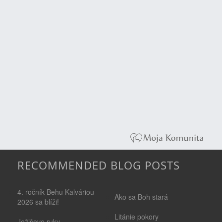
RECOMMENDED BLOG POSTS
4. ročník Behu Kalváriou
Ako sa Boh stará
2026 sa blíži!
Litánie pokory
Ježišove ruky