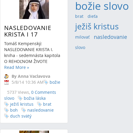
božie slovo
brat
(3)
dieťa
(3)
ježiš kristus
(16)
NASLEDOVANIE
KRISTA I 17
nasledovanie
(5)
milovať
(4)
Tomáš Kempenský:
slovo
(3)
NASLEDOVANIE KRISTA I.
kniha - sedemnásta kapitola
O REHOĽNOM ŽIVOTE
Read More
»
By Anna Vaclavova
5/8/14 10:36 AM
božie
5737 Views,
0 Comments
slovo
božia láska
ježiš kristus
brat
boh
nasledovanie
duch svätý