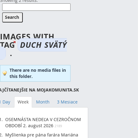
Showing 2 results.
IMAGES WITH
TAG
DUCH SVÄTÝ
.
There are no media files in
this folder.
AJČÍTANEJŠIE NA MOJAKOMUNITA.SK
1 Day
Week
Month
3 Mesiace
OSEMNÁSTA NEDEĽA V CEZROČNOM
OBDOBÍ 2. august 2026
2189
Myšlienka pre pána farára Mariána