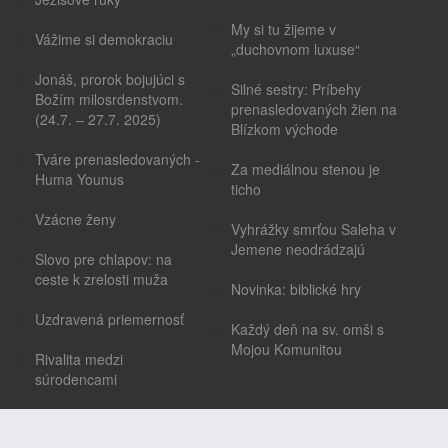
My si tu žijeme v
Vážime si demokraciu
„duchovnom luxuse“
Jonáš, prorok bojujúci s
Silné sestry: Príbehy
Božím milosrdenstvom.
prenasledovaných žien na
(24.7. – 27.7. 2025)
Blízkom východe
Tváre prenasledovaných -
Za mediálnou stenou je
Huma Younus
ticho
Vzácne ženy
Vyhrážky smrťou Saleha v
Jemene neodrádzajú
Slovo pre chlapov: na
ceste k zrelosti muža
Novinka: biblické hry
Uzdravená priemernosť
Každý deň na sv. omši s
Mojou Komunitou
Rivalita medzi
súrodencami