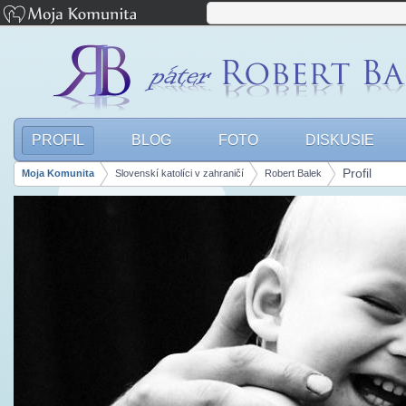
PROFIL
BLOG
FOTO
DISKUSIE
Profil
Moja Komunita
Slovenskí katolíci v zahraničí
Robert Balek
Breadcrumbs