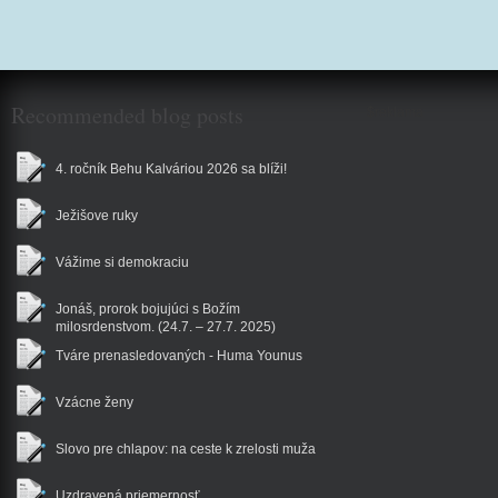
Recommended blog posts
$reklama
4. ročník Behu Kalváriou 2026 sa blíži!
Ježišove ruky
Vážime si demokraciu
Jonáš, prorok bojujúci s Božím
milosrdenstvom. (24.7. – 27.7. 2025)
Tváre prenasledovaných - Huma Younus
Vzácne ženy
Slovo pre chlapov: na ceste k zrelosti muža
Uzdravená priemernosť