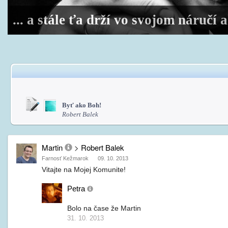
... a stále ťa drží vo svojom náručí
Byť ako Boh!
Robert Balek
Martin
>
Robert Balek
Farnosť Kežmarok
09. 10. 2013
Vitajte na Mojej Komunite!
Petra
Bolo na čase že Martin
31. 10. 2013