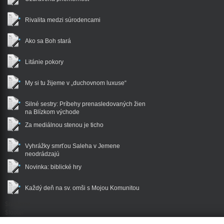
Rivalita medzi súrodencami
Ako sa Boh stará
Litánie pokory
My si tu žijeme v „duchovnom luxuse“
Silné sestry: Príbehy prenasledovaných žien
na Blízkom východe
Za mediálnou stenou je ticho
Vyhrážky smrťou Saleha v Jemene
neodrádzajú
Novinka: biblické hry
Každý deň na sv. omši s Mojou Komunitou
$reklama
$footer