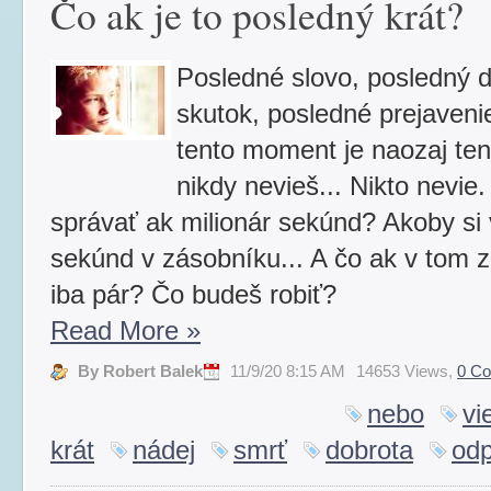
Čo ak je to posledný krát?
Posledné slovo, posledný d
skutok, posledné prejaveni
tento moment je naozaj te
nikdy nevieš... Nikto nevie
správať ak milionár sekúnd? Akoby si v
sekúnd v zásobníku... A čo ak v tom z
iba pár? Čo budeš robiť?
Read More
»
By Robert Balek
11/9/20 8:15 AM
14653 Views,
0 C
nebo
vi
krát
nádej
smrť
dobrota
odp