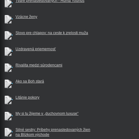
Tváre prenasledovaných - Huma Younus
Vzácne ženy
Slovo pre chlapov: na ceste k zrelosti muža
Uzdravená priemernosť
Rivalita medzi súrodencami
Ako sa Boh stará
Litánie pokory
My si tu žijeme v „duchovnom luxuse“
Silné sestry: Príbehy prenasledovaných žien
na Blízkom východe