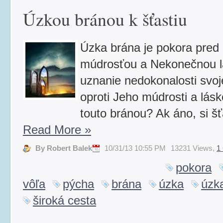
Úzkou bránou k šťastiu
Úzka brána je pokora pre
múdrosťou a Nekonečnou l
uznanie nedokonalosti svoj
oproti Jeho múdrosti a lás
touto bránou? Ak áno, si šťa
Read More
»
By Robert Balek
10/31/13 10:55 PM
13231 Views,
1
pokora
vôľa
pýcha
brána
úzka
úzk
široká cesta