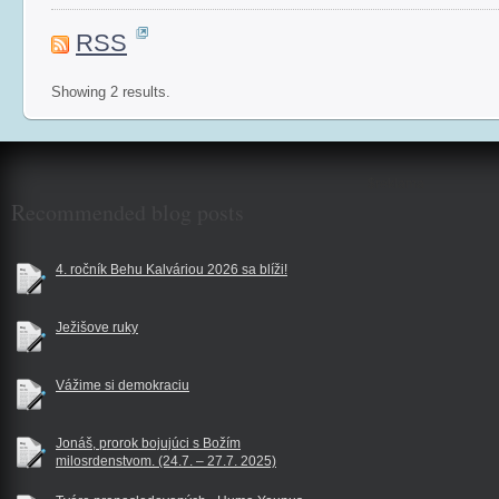
RSS
Showing 2 results.
$reklama
Recommended blog posts
4. ročník Behu Kalváriou 2026 sa blíži!
Ježišove ruky
Vážime si demokraciu
Jonáš, prorok bojujúci s Božím
milosrdenstvom. (24.7. – 27.7. 2025)