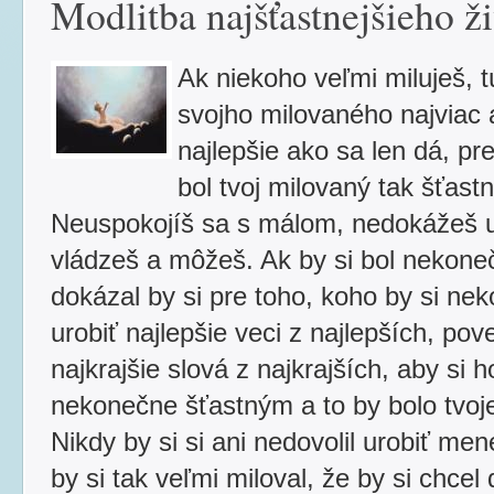
Modlitba najšťastnejšieho ž
Ak niekoho veľmi miluješ, t
svojho milovaného najviac 
najlepšie ako sa len dá, pr
bol tvoj milovaný tak šťastn
Neuspokojíš sa s málom, nedokážeš u
vládzeš a môžeš. Ak by si bol nekon
dokázal by si pre toho, koho by si ne
urobiť najlepšie veci z najlepších, pov
najkrajšie slová z najkrajších, aby si 
nekonečne šťastným a to by bolo tvoje
Nikdy by si si ani nedovolil urobiť men
by si tak veľmi miloval, že by si chcel