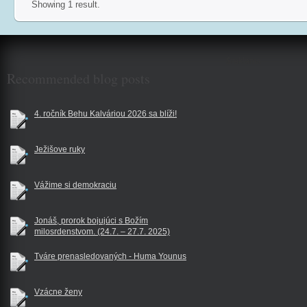
Showing 1 result.
$reklama
Recommended blog posts
4. ročník Behu Kalváriou 2026 sa blíži!
Ježišove ruky
Vážime si demokraciu
Jonáš, prorok bojujúci s Božím
milosrdenstvom. (24.7. – 27.7. 2025)
Tváre prenasledovaných - Huma Younus
Vzácne ženy