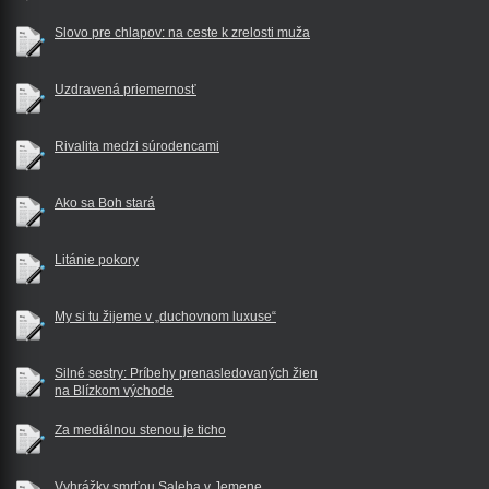
Slovo pre chlapov: na ceste k zrelosti muža
Uzdravená priemernosť
Rivalita medzi súrodencami
Ako sa Boh stará
Litánie pokory
My si tu žijeme v „duchovnom luxuse“
Silné sestry: Príbehy prenasledovaných žien
na Blízkom východe
Za mediálnou stenou je ticho
Vyhrážky smrťou Saleha v Jemene