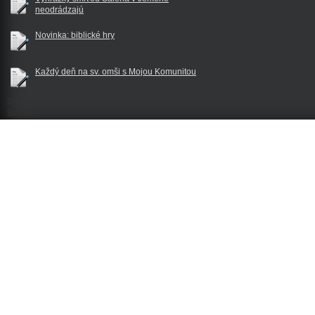
neodrádzajú
Novinka: biblické hry
Každý deň na sv. omši s Mojou Komunitou
$reklama
$footer