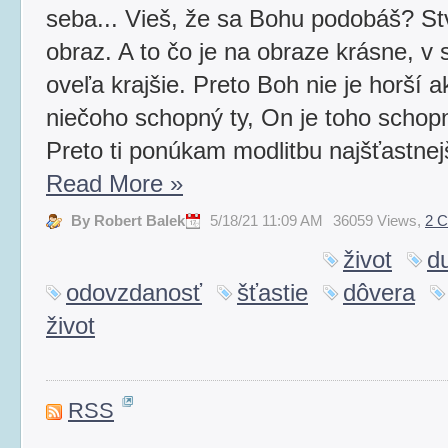
seba... Vieš, že sa Bohu podobáš? Stv
obraz. A to čo je na obraze krásne, v s
oveľa krajšie. Preto Boh nie je horší ak
niečoho schopný ty, On je toho schop
Preto ti ponúkam modlitbu najšťastnejš
Read More
»
By Robert Balek
5/18/21 11:09 AM
36059 Views,
2 
život
d
odovzdanosť
šťastie
dôvera
život
RSS