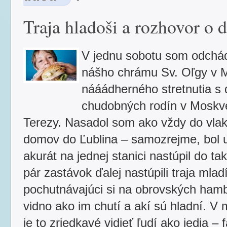
Traja hladoši a rozhovor o du
V jednu sobotu som odchá
nášho chrámu Sv. Oľgy v 
nááádherného stretnutia s 
chudobných rodín v Moskve
Terezy. Nasadol som ako vždy do vlak
domov do Ľublina – samozrejme, bol 
akurát na jednej stanici nastúpil do t
pár zastávok ďalej nastúpili traja mladí
pochutnávajúci si na obrovských ham
vidno ako im chutí a akí sú hladní. V
je to zriedkavé vidieť ľudí ako jedia – 