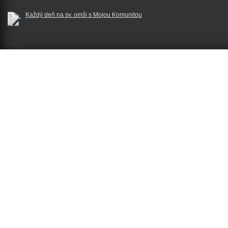
Každý deň na sv. omši s Mojou Komunitou
$reklama
$footer