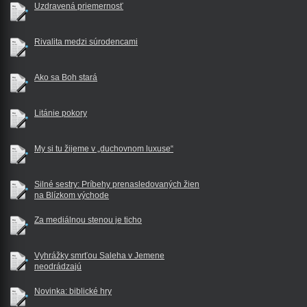
Uzdravená priemernosť
Rivalita medzi súrodencami
Ako sa Boh stará
Litánie pokory
My si tu žijeme v „duchovnom luxuse“
Silné sestry: Príbehy prenasledovaných žien
na Blízkom východe
Za mediálnou stenou je ticho
Vyhrážky smrťou Saleha v Jemene
neodrádzajú
Novinka: biblické hry