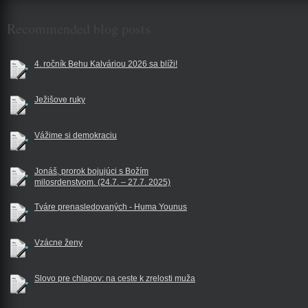
$reklama
Recommended blog posts
4. ročník Behu Kalváriou 2026 sa blíži!
Ježišove ruky
Vážime si demokraciu
Jonáš, prorok bojujúci s Božím
milosrdenstvom. (24.7. – 27.7. 2025)
Tváre prenasledovaných - Huma Younus
Vzácne ženy
Slovo pre chlapov: na ceste k zrelosti muža