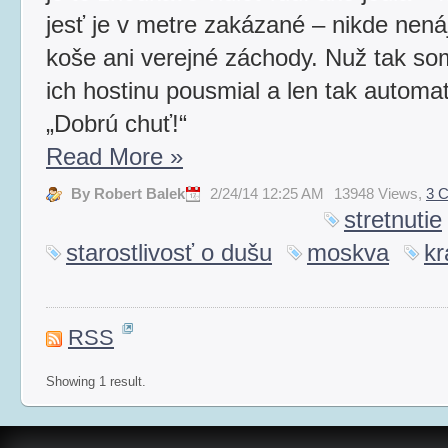
jesť je v metre zakázané – nikde nen
koše ani verejné záchody. Nuž tak so
ich hostinu pousmial a len tak automa
„Dobrú chuť!“
Read More
»
By Robert Balek
2/24/14 12:25 AM
13948 Views,
3 
stretnutie
starostlivosť o dušu
moskva
kr
RSS
Showing 1 result.