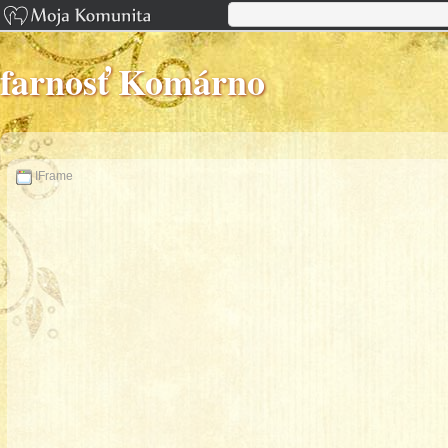
farnosť Komárno
IFrame