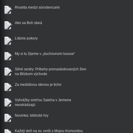
Rivalita medzi súrodencami
Ako sa Boh stará
Litánie pokory
My si tu žijeme v „duchovnom luxuse“
Silné sestry: Príbehy prenasledovaných žien
na Blízkom východe
Za mediálnou stenou je ticho
Vyhrážky smrťou Saleha v Jemene
neodrádzajú
Novinka: biblické hry
Každý deň na sv. omši s Mojou Komunitou