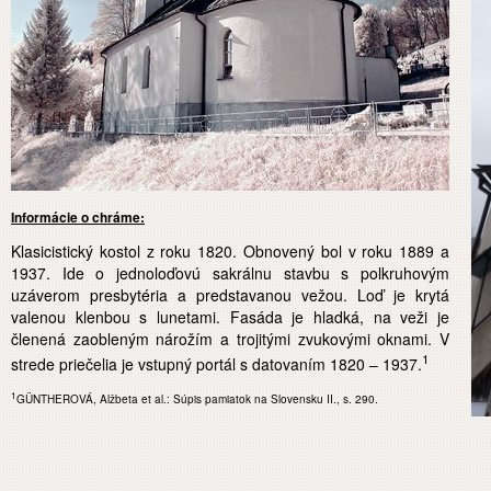
Informácie o chráme:
Klasicistický kostol z roku 1820. Obnovený bol v roku 1889 a
1937. Ide o jednoloďovú sakrálnu stavbu s polkruhovým
uzáverom presbytéria a predstavanou vežou. Loď je krytá
valenou klenbou s lunetami. Fasáda je hladká, na veži je
členená zaobleným nárožím a trojitými zvukovými oknami. V
1
strede priečelia je vstupný portál s datovaním 1820 – 1937.
1
GÜNTHEROVÁ, Alžbeta et al.:
Súpis pamiatok na Slovensku II.
,
s. 290.