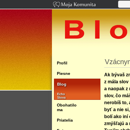
Vzácny
Profil
Piesne
Ak bývaš z
z mála slov
Blog
a naopak z
Echo
slov, čo máš
Slova
nerobíš to,
Obohatilo
byť a nie si,.
ma
bolí ako iní
Priatelia
zmýšľajú a 