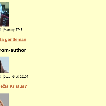
2
Maminy
7745
áta gentleman
rom-author
8
Jozef Greš
26104
Ježiš Kristus?