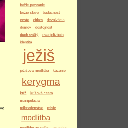
božie pozvanie
božie slovo
budúcnosť
cesta
cirkev
devalvácia
domov
dôstojnosť
duch svätý
evanjelizácia
identita
ježiš
ježišova modlitba
kázanie
kerygma
kríž
krížová cesta
manipulácia
milosrdenstvo
misie
ivo
modlitba
modlitba za voľby
mystika