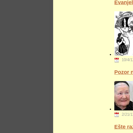
Evanjel
10/4/1
Pozor 
2/21/1
Ešte r