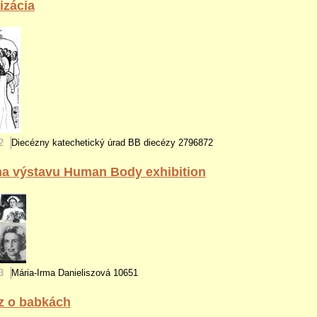
izácia
2
Diecézny katechetický úrad BB diecézy
2796872
na výstavu Human Body exhibition
3
Mária-Irma Danieliszová
10651
az o babkách