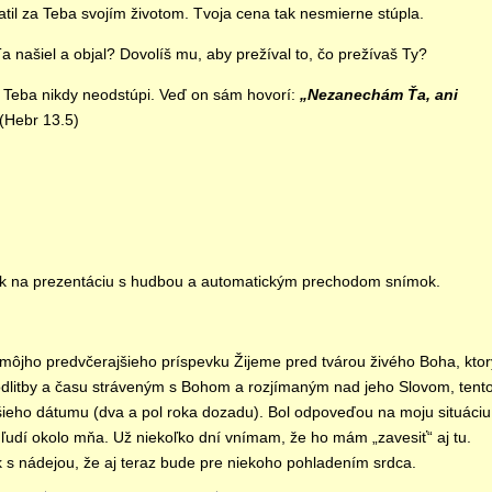
atil za Teba svojím životom. Tvoja cena tak nesmierne stúpla.
a našiel a objal? Dovolíš mu, aby prežíval to, čo prežívaš Ty?
 Teba nikdy neodstúpi. Veď on sám hovorí:
„Nezanechám Ťa, ani
(Hebr 13.5)
nk na prezentáciu s hudbou a automatickým prechodom snímok.
 môjho predvčerajšieho príspevku Žijeme pred tvárou živého Boha, ktor
litby a času stráveným s Bohom a rozjímaným nad jeho Slovom, tent
ršieho dátumu (dva a pol roka dozadu). Bol odpoveďou na moju situáciu
u ľudí okolo mňa. Už niekoľko dní vnímam, že ho mám „zavesiť“ aj tu.
k s nádejou, že aj teraz bude pre niekoho pohladením srdca.