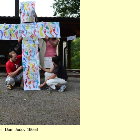
6
Dom Júdov
19668