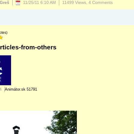
 Greš
11/25/11 6:10 AM
11499 Views,
4 Comments
otes)
rticles-from-others
4
Animátor.sk
51791