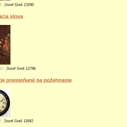
3
Jozef Greš
13290
cia slova
12
Jozef Greš
12786
atie premieňané na požehnanie
2
Jozef Greš
11842