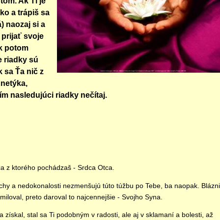
tom. Ak Ti je
ko a trápiš sa
) naozaj si a
 prijať svoje
ak potom
 riadky sú
 sa Ťa nič z
netýka,
m nasledujúci riadky nečítaj.
ca z ktorého pochádzaš - Srdca Otca.
echy a nedokonalosti nezmenšujú túto túžbu po Tebe, ba naopak. Blázn
iloval, preto daroval to najcennejšie - Svojho Syna.
a získal, stal sa Ti podobným v radosti, ale aj v sklamaní a bolesti, až