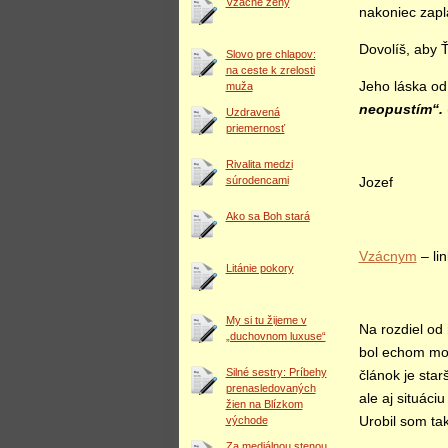
Vzácne ženy
nakoniec zapl
Dovolíš, aby Ť
Slovo pre chlapov:
na ceste k zrelosti
Jeho láska od
muža
neopustím“.
Uzdravená
priemernosť
Rivalita medzi
súrodencami
Jozef
Ako sa Boh stará
Vzácnym
– li
Litánie pokory
My si tu žijeme v
Na rozdiel od
„duchovnom luxuse“
bol echom mod
Silné sestry: Príbehy
článok je sta
prenasledovaných
ale aj situáci
žien na Blízkom
východe
Urobil som ta
Za mediálnou stenou