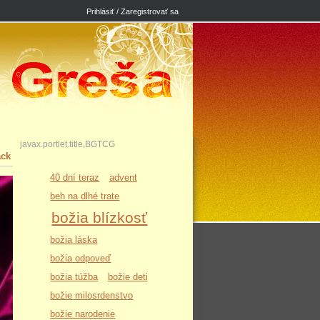
Prihlásiť / Zaregistrovať sa
javax.portlet.title.BGTCG
ack
40 dní teraz
advent
beh na dlhé trate
božia blízkosť
božia láska
božia odpoveď
božia túžba
božie deti
božie milosrdenstvo
božie narodenie