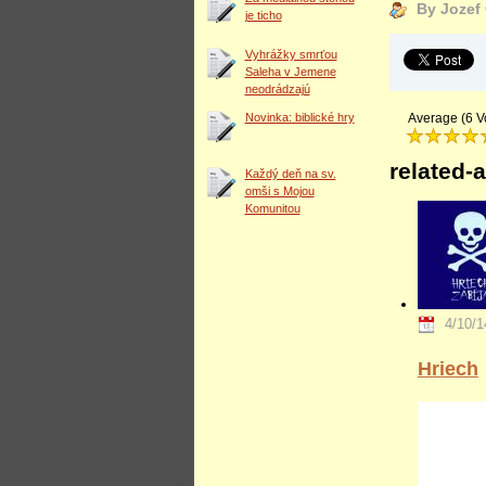
By Jozef
je ticho
Vyhrážky smrťou
Saleha v Jemene
neodrádzajú
Average (6 V
Novinka: biblické hry
related-a
Každý deň na sv.
omši s Mojou
Komunitou
4/10/1
Hriech