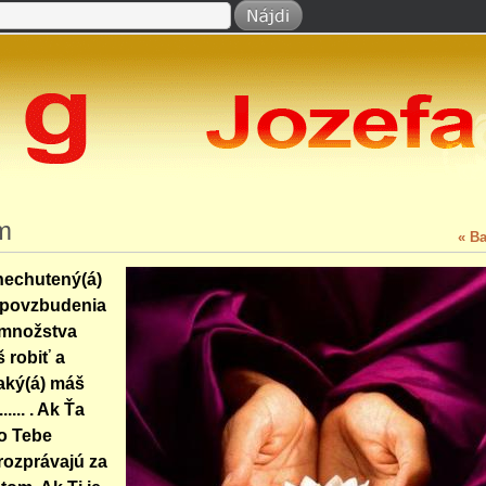
m
« B
nechutený(á)
 povzbudenia
 množstva
 robiť a
 aký(á) máš
..... . Ak Ťa
 o Tebe
rozprávajú za