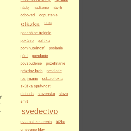
nádej
nadšenie
návrh
odpoveď
odpustenie
otázka
otec
paschálne trojdnie
pokánie
politika
pominuteľnosť
poslanie
pôst
povolanie
povzbudenie
požehnanie
prázdny hrob
prekliatie
rozjímanie
sebareflexia
skúška správnosti
sloboda
slovensko
slovo
ý
smrť
o
svedectvo
,
sviatosť zmierenia
túžba
umývanie hláv