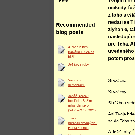
Tvojím chrb
Foto
niekedy ťaž
z toho aký(á
nedarí sa Ti
Recommended
zlyhanie, t
blog posts
nasledujúce
pre Teba. Ak
4. ročník Behu
uvedeného 
Kalváriou 2026 sa
blíži!
potom prosí
Ježišove ruky
Vážime si
Si vzácna!
demokraciu
Si vzácny!
Jonáš, prorok
bojujúci s Božím
Si túžbou srd
milosrdenstvom.
(24.7. – 27.7. 2025)
Ani Tvoje hri
Tváre
sa do Teba zam
prenasledovaných -
Huma Younus
A Ježiš, aby Ť