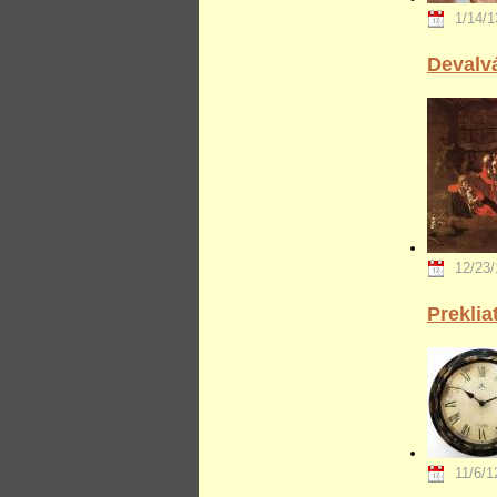
1/14/1
Devalvá
12/23/
Prekli
11/6/1