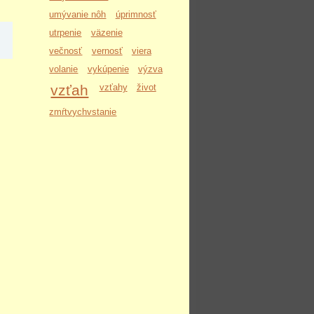
umývanie nôh
úprimnosť
utrpenie
väzenie
večnosť
vernosť
viera
volanie
vykúpenie
výzva
vzťah
vzťahy
život
zmŕtvychvstanie