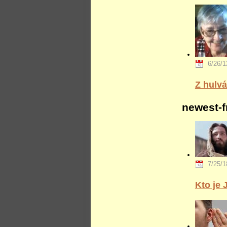
6/26/1
Z hulv
newest-f
7/25/1
Kto je 