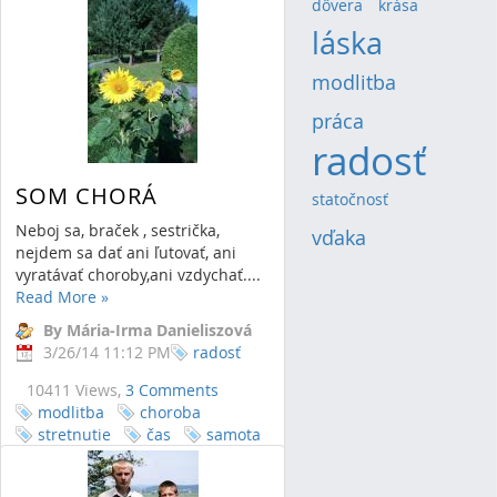
dôvera
(4)
krása
(4)
láska
(13)
modlitba
(8)
práca
(5)
radosť
(20)
SOM CHORÁ
statočnosť
(4)
Neboj sa, braček , sestrička,
vďaka
(6)
nejdem sa dať ani ľutovať, ani
vyratávať choroby,ani vzdychať....
Read More
»
By Mária-Irma Danieliszová
3/26/14 11:12 PM
radosť
10411 Views,
3 Comments
modlitba
choroba
stretnutie
čas
samota
liek
únava