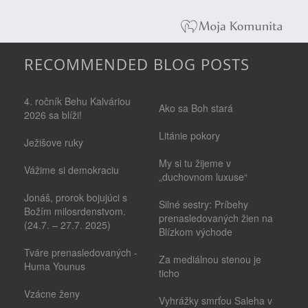
RECOMMENDED BLOG POSTS
4. ročník Behu Kalváriou
Ako sa Boh stará
2026 sa blíži!
Litánie pokory
Ježišove ruky
My si tu žijeme v
Vážime si demokraciu
„duchovnom luxuse“
Jonáš, prorok bojujúci s
Silné sestry: Príbehy
Božím milosrdenstvom.
prenasledovaných žien na
(24.7. – 27.7. 2025)
Blízkom východe
Tváre prenasledovaných -
Za mediálnou stenou je
Huma Younus
ticho
Vzácne ženy
Vyhrážky smrťou Saleha v