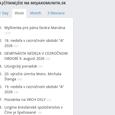
AJČÍTANEJŠIE NA MOJAKOMUNITA.SK
1 Day
Week
Month
3 Mesiace
Myšlienka pre pána farára Mariána
1225
18. nedeľa v cezročnom období "A"
2026
654
DEVÄTNÁSTA NEDEĽA V CEZROČNOM
OBDOBÍ 9. august 2026
608
Liturgický poriadok
597
20. výročie úmrtia Mons. Michala
Štanga
560
19. nedeľa v cezročnom období "A"
2026
338
Pozvánka na VRCH OSLY
335
Lingine kresťanské spoločenstvo v
Číne je špehované
146