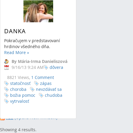
DANKA
Pokračujem v predstavovaní
hrdinov všedného dňa.
Read More
»
By Mária-Irma Danieliszová
9/16/13 9:24 AM
dôvera
8821 Views,
1 Comment
statočnosť
zápas
choroba
nevzdávať sa
božia pomoc
chudoba
vytrvalosť
RSS
(Opens New Window)
Showing 4 results.