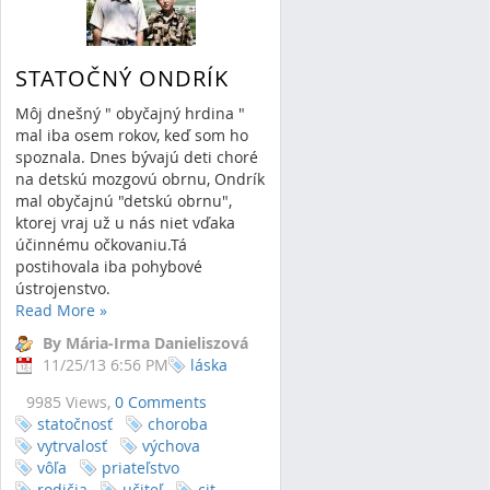
STATOČNÝ ONDRÍK
Môj dnešný " obyčajný hrdina "
mal iba osem rokov, keď som ho
spoznala. Dnes bývajú deti choré
na detskú mozgovú obrnu, Ondrík
mal obyčajnú "detskú obrnu",
ktorej vraj už u nás niet vďaka
účinnému očkovaniu.Tá
postihovala iba pohybové
ústrojenstvo.
Read More
»
By Mária-Irma Danieliszová
11/25/13 6:56 PM
láska
9985 Views,
0 Comments
statočnosť
choroba
vytrvalosť
výchova
vôľa
priateľstvo
rodičia
učiteľ
cit