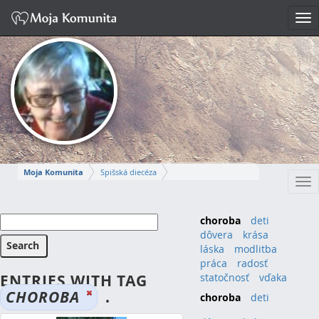
Tog
nav
Moja Komunita
Spišská diecéza
Tog
Spišskopodhradský dekanát
farnosť Spišská Kapitula
nav
MÁRIA-IRMA
choroba
deti
dôvera
krása
Napísať správu
láska
modlitba
práca
radosť
ENTRIES WITH TAG
statočnosť
vďaka
CHOROBA
.
choroba
(4)
deti
(4)