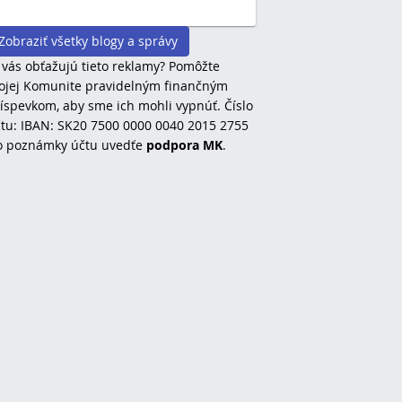
Zobraziť všetky blogy a správy
 vás obťažujú tieto reklamy? Pomôžte
jej Komunite pravidelným finančným
íspevkom, aby sme ich mohli vypnúť. Číslo
tu: IBAN: SK20 7500 0000 0040 2015 2755
o poznámky účtu uvedťe
podpora MK
.