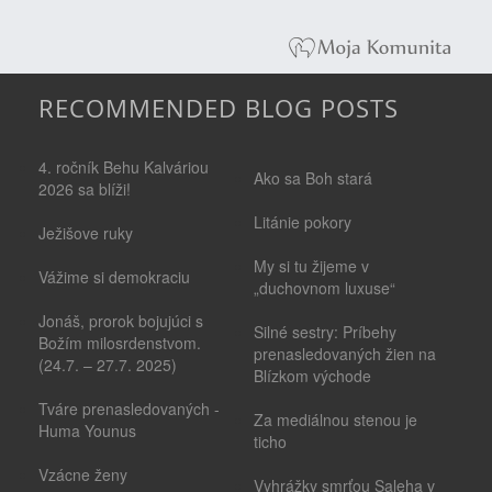
RECOMMENDED BLOG POSTS
4. ročník Behu Kalváriou
Ako sa Boh stará
2026 sa blíži!
Litánie pokory
Ježišove ruky
My si tu žijeme v
Vážime si demokraciu
„duchovnom luxuse“
Jonáš, prorok bojujúci s
Silné sestry: Príbehy
Božím milosrdenstvom.
prenasledovaných žien na
(24.7. – 27.7. 2025)
Blízkom východe
Tváre prenasledovaných -
Za mediálnou stenou je
Huma Younus
ticho
Vzácne ženy
Vyhrážky smrťou Saleha v