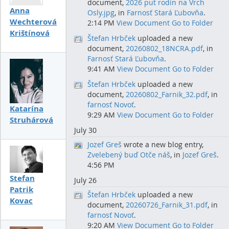
document,
2026 put rodín na Vrch
Anna
Osly.jpg
, in
Farnosť Stará Ľubovňa
.
Wechterová
2:14 PM
View Document
Go to Folder
Krištínová
Štefan Hrbček
uploaded a new
document,
20260802_18NCRA.pdf
, in
Farnosť Stará Ľubovňa
.
9:41 AM
View Document
Go to Folder
Štefan Hrbček
uploaded a new
document,
20260802_Farnik_32.pdf
, in
farnosť Novoť
.
Katarína
9:29 AM
View Document
Go to Folder
Struhárová
July 30
Jozef Greš
wrote a new blog entry,
Zvelebený buď Otče náš
, in
Jozef Greš
.
4:56 PM
Stefan
July 26
Patrik
Štefan Hrbček
uploaded a new
Kovac
document,
20260726_Farnik_31.pdf
, in
farnosť Novoť
.
9:20 AM
View Document
Go to Folder