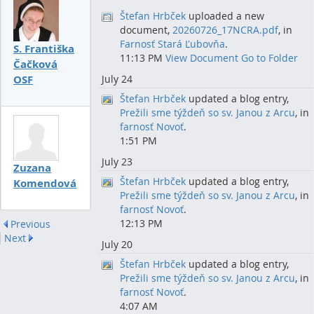
Štefan Hrbček
uploaded a new
document,
20260726_17NCRA.pdf
, in
Farnosť Stará Ľubovňa
.
S. Františka
11:13 PM
View Document
Go to Folder
Čačková
OSF
July 24
Štefan Hrbček
updated a blog entry,
Prežili sme týždeň so sv. Janou z Arcu
, in
farnosť Novoť
.
1:51 PM
July 23
Zuzana
Štefan Hrbček
updated a blog entry,
Komendová
Prežili sme týždeň so sv. Janou z Arcu
, in
farnosť Novoť
.
12:13 PM
Previous
Next
July 20
Štefan Hrbček
updated a blog entry,
Prežili sme týždeň so sv. Janou z Arcu
, in
farnosť Novoť
.
4:07 AM