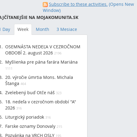
Subscribe to these activities.
(Opens New
Window)
AJČÍTANEJŠIE NA MOJAKOMUNITA.SK
1 Day
Week
Month
3 Mesiace
OSEMNÁSTA NEDEĽA V CEZROČNOM
OBDOBÍ 2. august 2026
2196
Myšlienka pre pána farára Mariána
1111
20. výročie úmrtia Mons. Michala
Štanga
464
Zvelebený buď Otče náš
323
18. nedeľa v cezročnom období "A"
2026
316
Liturgický poriadok
316
Farske oznamy Donovaly
215
Pozvánka na VRCH OSLY
195