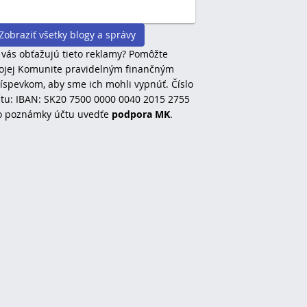
Zobraziť všetky blogy a správy
 vás obťažujú tieto reklamy? Pomôžte
jej Komunite pravidelným finančným
íspevkom, aby sme ich mohli vypnúť. Číslo
tu: IBAN: SK20 7500 0000 0040 2015 2755
o poznámky účtu uvedťe
podpora MK
.