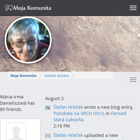
Tog
nav
Moja Komunita
Spišská diecéza
Tog
Spišskopodhradský dekanát
farnosť Spišská Kapitula
nav
MÁRIA-IRMA
Mária-Irma
August 2
Danieliszová has
Štefan Hrbček
wrote a new blog entry,
Napísať správu
89 friends.
Pozvánka na VRCH OSLY
, in
Farnosť
Stará Ľubovňa
.
2:16 PM
Štefan Hrbček
uploaded a new