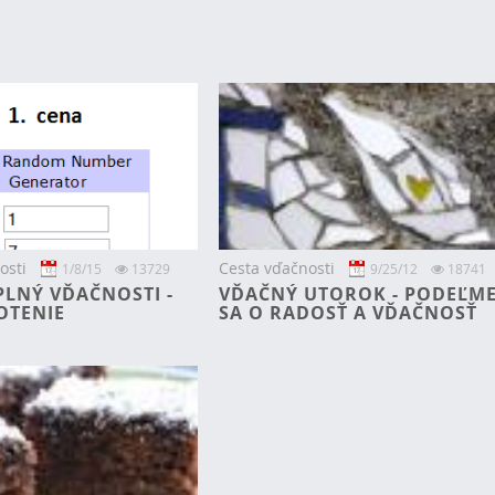
osti
Cesta vďačnosti
1/8/15
13729
9/25/12
18741
PLNÝ VĎAČNOSTI -
VĎAČNÝ UTOROK - PODEĽM
OTENIE
SA O RADOSŤ A VĎAČNOSŤ