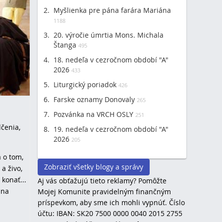
Myšlienka pre pána farára Mariána
1188
20. výročie úmrtia Mons. Michala
Štanga
495
18. nedeľa v cezročnom období "A"
2026
433
Liturgický poriadok
426
Farske oznamy Donovaly
265
Pozvánka na VRCH OSLY
251
čenia,
19. nedeľa v cezročnom období "A"
2026
205
 o tom,
Zobraziť všetky blogy a správy
a živo,
 konať...
Aj vás obťažujú tieto reklamy? Pomôžte
 na
Mojej Komunite pravidelným finančným
príspevkom, aby sme ich mohli vypnúť. Číslo
účtu: IBAN: SK20 7500 0000 0040 2015 2755