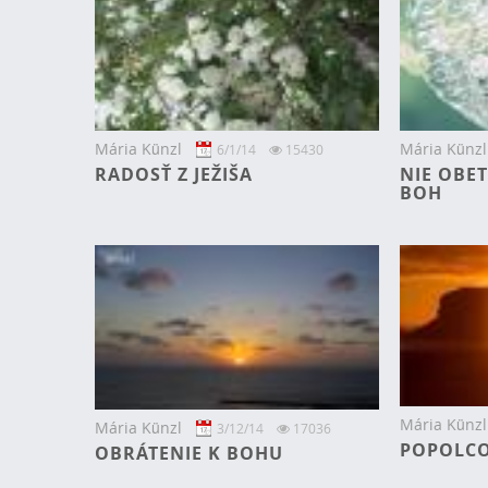
Mária Künzl
Mária Künzl
6/1/14
15430
RADOSŤ Z JEŽIŠA
NIE OBET
BOH
Mária Künzl
Mária Künzl
3/12/14
17036
POPOLCO
OBRÁTENIE K BOHU