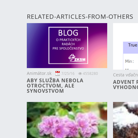
RELATED-ARTICLES-FROM-OTHERS
Animátor.sk
7/25/16
4558280
Cesta vďačn
ABY SLUŽBA NEBOLA
ADVENT 
OTROCTVOM, ALE
VYHODN
SYNOVSTVOM