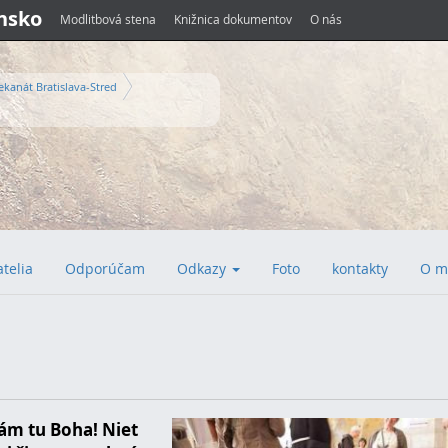
ensko
Modlitbová stena
Knižnica dokumentov
O nás
ekanát Bratislava-Stred
atelia
Odporúčam
Odkazy
Foto
kontakty
O m
tám tu Boha! Niet