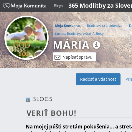
365 Modlitby za Slov
Blogy
Moja Komunita
Bratislavská arcidiecéza
D
farnosť Bratislava-svätej Alžbety
MÁRIA
Napísať správu
Radosť a vďačnosť
Pri
BLOGS
VERIŤ BOHU!
Na mojej púšti stretám pokušenia... a stre