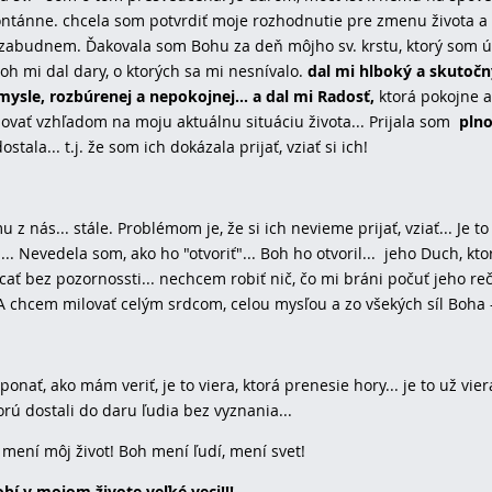
ntánne. chcela som potvrdiť moje rozhodnutie pre zmenu života a 
ezabudnem. Ďakovala som Bohu za deň môjho sv. krstu, ktorý som 
oh mi dal dary, o ktorých sa mi nesnívalo.
dal mi hlboký a skutočn
mysle, rozbúrenej a nepokojnej... a dal mi Radosť,
ktorá pokojne 
vať vzhľadom na moju aktuálnu situáciu života... Prijala som
plno
ala... t.j. že som ich dokázala prijať, vziať si ich!
z nás... stále. Problémom je, že si ich nevieme prijať, vziať... Je to
... Nevedela som, ako ho "otvoriť"... Boh ho otvoril... jeho Duch, kto
ať bez pozornossti... nechcem robiť nič, čo mi bráni počuť jeho re
 chcem milovať celým srdcom, celou mysľou a zo všekých síl Boha 
nať, ako mám veriť, je to viera, ktorá prenesie hory... je to už vie
torú dostali do daru ľudia bez vyznania...
mení môj život! Boh mení ľudí, mení svet!
í v mojom živote veľké veci!!!