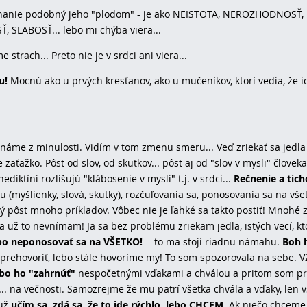
oznanie podobný jeho "plodom" - je ako NEISTOTA, NEROZHODNOSŤ,
 SLABOSŤ... lebo mi chýba viera...
 strach... Preto nie je v srdci ani viera...
u!
Mocnú ako u prvých kresťanov, ako u mučeníkov, ktorí vedia, že i
náme z minulosti. Vidím v tom zmenu smeru... Veď zriekať sa jedla
ťažko. Pôst od slov, od skutkov... pôst aj od "slov v mysli" človeka
iktíni rozlišujú "klábosenie v mysli" t.j. v srdci...
Rečnenie a tich
u (myšlienky, slová, skutky), rozčuľovania sa, ponosovania sa na všet
ký pôst mnoho príkladov. Vôbec nie je ľahké sa takto postiť! Mnohé 
 už to nevnímam! Ja sa bez problému zriekam jedla, istých vecí, k
ebo neponosovať sa na VŠETKO!
- to ma stojí riadnu námahu.
Boh 
rehovoriť, lebo stále hovoríme my!
To som spozorovala na sebe. 
ebo ho "zahrnúť"
nespočetnými vďakami a chválou a pritom som p
. na večnosti. Samozrejme že mu patrí všetka chvála a vďaky, len 
Nuž
učím sa, zdá sa, že to ide rýchlo, lebo CHCEM
. Ak niečo chceme