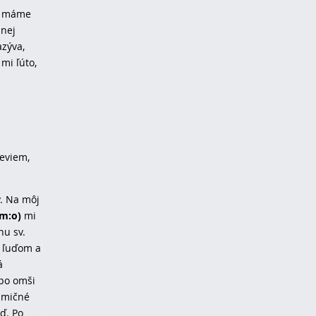
bo máme
 nej
azýva,
mi ľúto,
neviem,
ý. Na môj
m:o)
mi
nu sv.
k ľuďom a
á
 po omši
rimičné
ď. Po