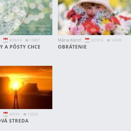
Mária Künzl
3/26/14
13807
3/23/14
14939
Y A PÔSTY CHCE
OBRÁTENIE
3/5/14
13553
VÁ STREDA