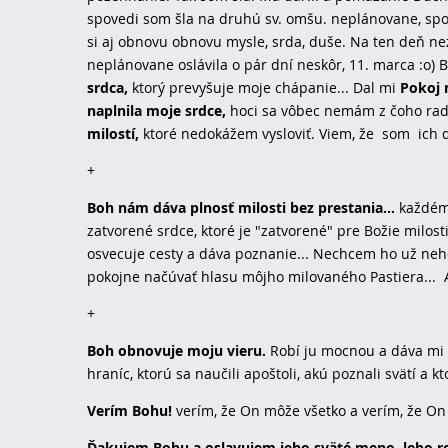
spovedi som šla na druhú sv. omšu. neplánovane, spo
si aj obnovu obnovu mysle, srda, duše. Na ten deň n
neplánovane oslávila o pár dní neskôr, 11. marca :o) B
srdca,
ktorý prevyšuje moje chápanie... Dal mi
Pokoj 
naplnila moje srdce,
hoci sa vôbec nemám z čoho rado
milostí,
ktoré nedokážem vysloviť. Viem, že som ich dost
+
Boh nám dáva plnosť milosti bez prestania...
každému 
zatvorené srdce, ktoré je "zatvorené" pre Božie milosti
osvecuje cesty a dáva poznanie... Nechcem ho už nehc
pokojne načúvať hlasu môjho milovaného Pastiera... A
+
Boh obnovuje moju vieru.
Robí ju mocnou a dáva mi po
hraníc, ktorú sa naučili apoštoli, akú poznali svätí a k
Verím Bohu!
verím, že On môže všetko a verím, že On 
Ďakujem Bohu a oslavujem jeho sväté meno, lebo rob