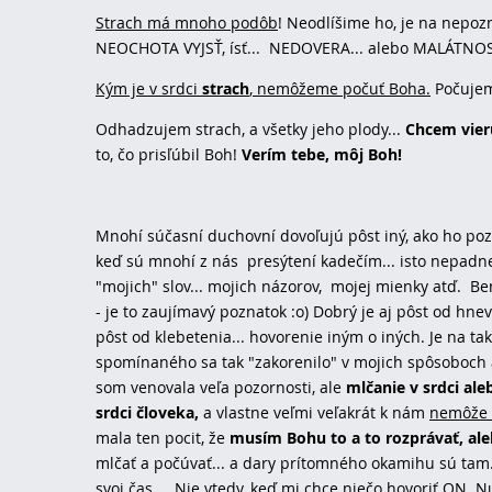
Strach má mnoho podôb
! Neodlíšime ho, je na nep
NEOCHOTA VYJSŤ, ísť... NEDOVERA... alebo MALÁTNOSŤ,
Kým je v srdci
strach
, nemôžeme počuť Boha.
Počujeme
Odhadzujem strach, a všetky jeho plody...
Chcem vier
to, čo prisľúbil Boh!
Verím tebe, môj Boh!
Mnohí súčasní duchovní dovoľujú pôst iný, ako ho poz
keď sú mnohí z nás presýtení kadečím... isto nepadne za
"mojich" slov... mojich názorov, mojej mienky atď. Bened
- je to zaujímavý poznatok :o) Dobrý je aj pôst od hnev
pôst od klebetenia... hovorenie iným o iných. Je na ta
spomínaného sa tak "zakorenilo" v mojich spôsoboch a
som venovala veľa pozornosti, ale
mlčanie v srdci al
srdci človeka,
a vlastne veľmi veľakrát k nám
nemôže p
mala ten pocit, že
musím Bohu to a to rozprávať, al
mlčať a počúvať... a dary prítomného okamihu sú tam..
svoj čas.... Nie vtedy, keď mi chce niečo hovoriť ON. 