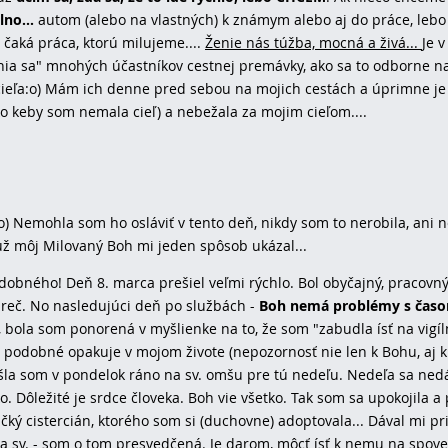
lno...
autom (alebo na vlastných) k známym alebo aj do práce, le
s čaká práca, ktorú milujeme....
Ženie nás túžba, mocná a živá...
Je v
čenia sa" mnohých účastníkov cestnej premávky, ako sa to odborne n
do cieľa:o) Mám ich denne pred sebou na mojich cestách a úprimne je 
ako keby som nemala cieľ) a nebežala za mojim cieľom....
:o) Nemohla som ho osláviť v tento deň, nikdy som to nerobila, ani 
ž môj Milovaný Boh mi jeden spôsob ukázal...
obného! Deň 8. marca prešiel veľmi rýchlo. Bol obyčajný, pracovn
preč. No nasledujúci deň po službách -
Boh nemá problémy s časo
 bola som ponorená v myšlienke na to, že som "zabudla ísť na vigíl
 podobné opakuje v mojom živote (nepozornosť nie len k Bohu, aj 
 šla som v pondelok ráno na sv. omšu pre tú nedeľu. Nedeľa sa ned
o. Dôležité je srdce človeka. Boh vie všetko. Tak som sa upokojila a
ý cistercián, ktorého som si (duchovne) adoptovala... Dával mi p
a sv. - som o tom presvedčená. Je darom, môcť ísť k nemu na spove