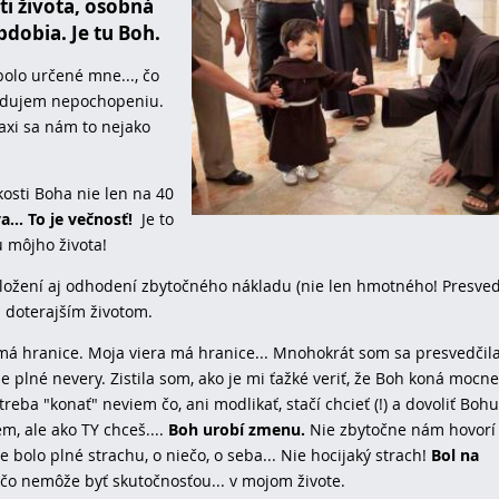
ti života, osobná
bdobia. Je tu Boh.
bolo určené mne..., čo
čudujem nepochopeniu.
raxi sa nám to nejako
zkosti Boha nie len na 40
... To je večnosť!
Je to
u môjho života!
dložení aj odhodení zbytočného nákladu (nie len hmotného! Presved
d doterajším životom.
á hranice. Moja viera má hranice... Mnohokrát som sa presvedčila
e plné nevery. Zistila som, ako je mi ťažké veriť, že Boh koná mocne 
reba "konať" neviem čo, ani modlikať, stačí chcieť (!) a dovoliť Bohu
m, ale ako TY chceš....
Boh urobí zmenu.
Nie zbytočne nám hovorí
 bolo plné strachu, o niečo, o seba... Nie hocijaký strach!
Bol na
čo nemôže byť skutočnosťou... v mojom živote.