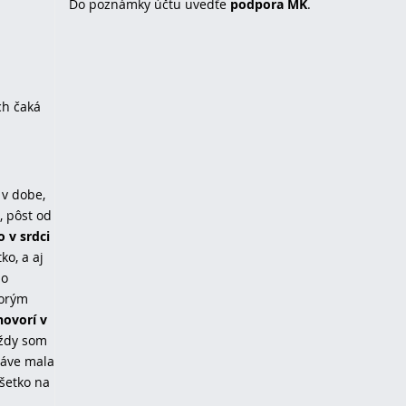
Do poznámky účtu uvedťe
podpora MK
.
ch čaká
 v dobe,
, pôst od
o v srdci
ko, a aj
zo
torým
hovorí v
Vždy som
ráve mala
všetko na