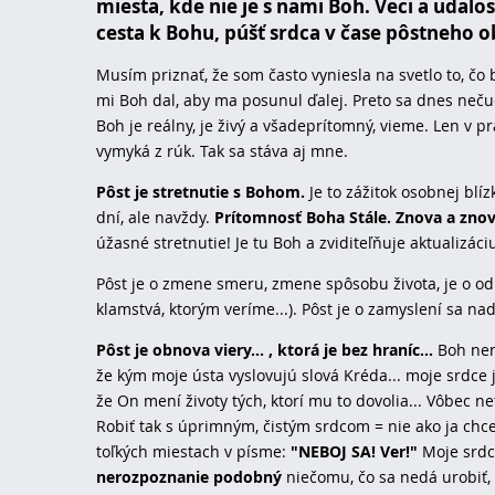
miesta, kde nie je s nami Boh. Veci a udalos
cesta k Bohu, púšť srdca v čase pôstneho o
Musím priznať, že som často vyniesla na svetlo to, čo 
mi Boh dal, aby ma posunul ďalej. Preto sa dnes ne
Boh je reálny, je živý a všadeprítomný, vieme. Len v p
vymyká z rúk. Tak sa stáva aj mne.
Pôst je stretnutie s Bohom.
Je to zážitok osobnej blí
dní, ale navždy.
Prítomnosť Boha Stále. Znova a znova
úžasné stretnutie! Je tu Boh a zviditeľňuje aktualizáci
Pôst je o zmene smeru, zmene spôsobu života, je o o
klamstvá, ktorým veríme...). Pôst je o zamyslení sa na
Pôst je obnova viery... , ktorá je bez hraníc...
Boh nem
že kým moje ústa vyslovujú slová Kréda... moje srdce j
že On mení životy tých, ktorí mu to dovolia... Vôbec net
Robiť tak s úprimným, čistým srdcom = nie ako ja chce
toľkých miestach v písme:
"NEBOJ SA! Ver!"
Moje srdce
nerozpoznanie podobný
niečomu, čo sa nedá urobiť, 