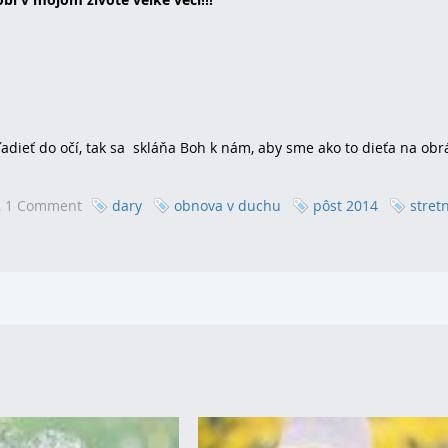
adieť do očí, tak sa skláňa Boh k nám, aby sme ako to dieťa na obr
,
1 Comment
dary
obnova v duchu
pôst 2014
stret