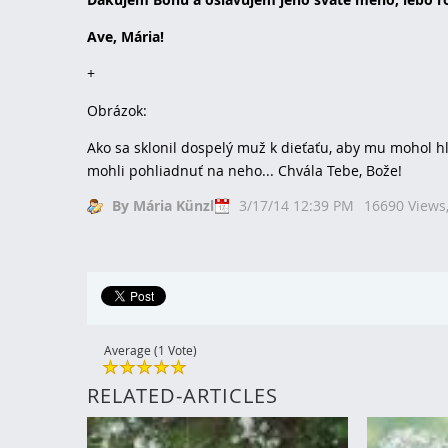
Ave, Mária!
+
Obrázok:
Ako sa sklonil dospelý muž k dieťaťu, aby mu mohol hľ
mohli pohliadnuť na neho... Chvála Tebe, Bože!
By Mária Künzl
3/17/14 12:39 PM
16690 Views
Average (1 Vote)
RELATED-ARTICLES