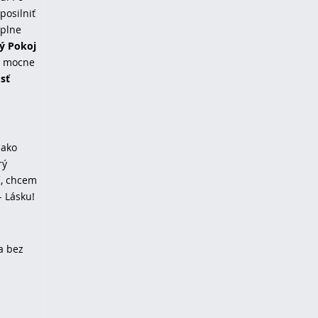
posilniť
úplne
ý Pokoj
a mocne
sť
 ako
rý
č, chcem
- Lásku!
ra bez