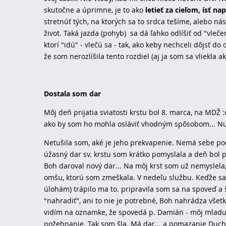
skutočne a úprimne, je to ako
letieť za cieľom, ísť nap
stretnúť tých, na ktorých sa to srdca tešíme, alebo ná
život. Taká jazda (pohyb) sa dá ľahko odlíšiť od "vle
ktorí "idú" - vlečú sa - tak, ako keby nechceli dôjsť 
že som nerozlíšila tento rozdiel (aj ja som sa vliekla 
Dostala som dar
Môj deň prijatia sviatosti krstu bol 8. marca, na MDŽ 
ako by som ho mohla osláviť vhodným spôsobom... Nu
Netušila som, aké je jeho prekvapenie. Nemá sebe pod
úžasný dar sv. krstu som krátko pomyslala a deň bol 
Boh daroval nový dar... Na môj krst som už nemyslela,
omšu, ktorú som zmeškala. V nedeľu službu. Keďže sa
úlohám) trápilo ma to. pripravila som sa na spoveď a
"nahradiť", ani to nie je potrebné, Boh nahrádza všetk
vidím na oznamke, že spovedá p. Damián - môj mladučk
požehnanie. Tak som šla. Má dar... a pomazanie Duch