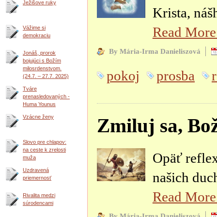
Ježišove ruky
Krista, náš
Read Mor
Vážime si
demokraciu
By Mária-Irma Danieliszová
Jonáš, prorok
bojujúci s Božím
milosrdenstvom.
pokoj
prosba
(24.7. – 27.7. 2025)
Tváre
prenasledovaných -
Huma Younus
Vzácne ženy
Zmiluj sa, Bo
Slovo pre chlapov:
na ceste k zrelosti
Opäť refle
muža
Uzdravená
našich duc
priemernosť
Read Mor
Rivalita medzi
súrodencami
By Mária-Irma Danieliszová