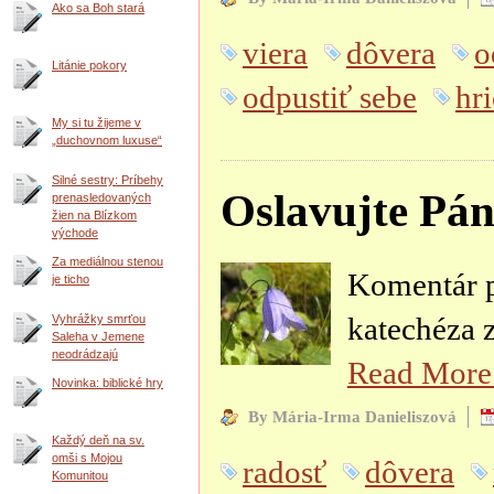
Ako sa Boh stará
viera
dôvera
o
Litánie pokory
odpustiť sebe
hr
My si tu žijeme v
„duchovnom luxuse“
Silné sestry: Príbehy
Oslavujte Pána
prenasledovaných
žien na Blízkom
východe
Za mediálnou stenou
Komentár p
je ticho
katechéza z
Vyhrážky smrťou
Saleha v Jemene
neodrádzajú
Read Mor
Novinka: biblické hry
By Mária-Irma Danieliszová
Každý deň na sv.
omši s Mojou
radosť
dôvera
Komunitou