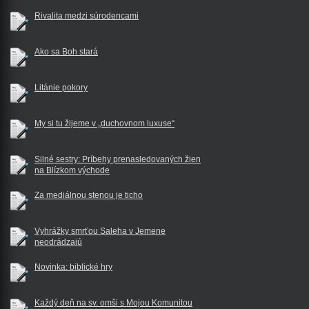
Rivalita medzi súrodencami
Ako sa Boh stará
Litánie pokory
My si tu žijeme v „duchovnom luxuse“
Silné sestry: Príbehy prenasledovaných žien
na Blízkom východe
Za mediálnou stenou je ticho
Vyhrážky smrťou Saleha v Jemene
neodrádzajú
Novinka: biblické hry
Každý deň na sv. omši s Mojou Komunitou