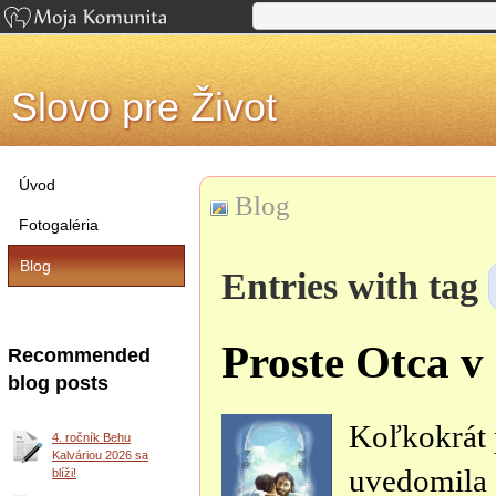
Slovo pre Život
Úvod
Blog
Fotogaléria
Blog
Entries with tag
Proste Otca v
Recommended
blog posts
Koľkokrát 
4. ročník Behu
Kalváriou 2026 sa
uvedomila a
blíži!