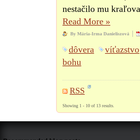
nestačilo mu kraľova
Read More
»
By Mária-Irma Danieliszová
dôvera
víťazstvo
bohu
RSS
Showing 1 - 10 of 13 results.