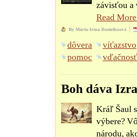
závisťou a
Read Mor
By Mária-Irma Danieliszová
dôvera
víťazstvo
pomoc
vďačnosť
Boh dáva Izra
Kráľ Šaul s
výbere? Vô
národu, ako