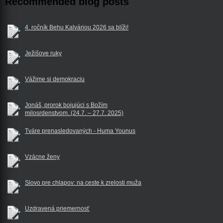
Recommended blog posts
4. ročník Behu Kalváriou 2026 sa blíži!
Ježišove ruky
Vážime si demokraciu
Jonáš, prorok bojujúci s Božím
milosrdenstvom. (24.7. – 27.7. 2025)
Tváre prenasledovaných - Huma Younus
Vzácne ženy
Slovo pre chlapov: na ceste k zrelosti muža
Uzdravená priemernosť