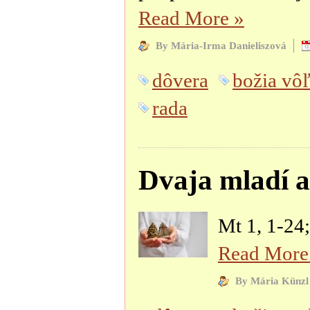
Read More
»
By Mária-Irma Danieliszová
dôvera
božia vô
rada
Dvaja mladí a
Mt 1, 1-24;
Read Mor
By Mária Künzl