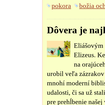
pokora
božia oc
Dôvera je naj
Eliášovým 
Elizeus. K
na orajúce
urobil veľa zázrakov
mnohí moderní biblis
udalosti, či sa už st
pre prehĺbenie našej 