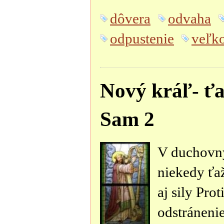
dôvera
odvaha
odpustenie
veľk
Nový kráľ- ťa
Sam 2
V duchovnýc
niekedy ťaž
aj sily Pro
odstráneni