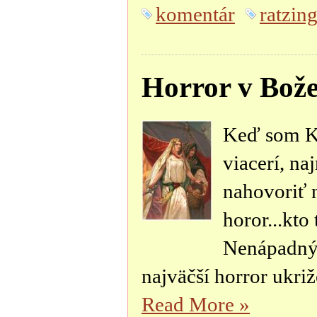
komentár
ratzin
Horror v Bože
Keď som Kn
viacerí, na
nahovoriť 
horor...kto
Nenápadný 
najväčší horror ukriž
Read More
»