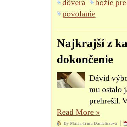
dôvera
božie pr
povolanie
Najkrajší z ka
dokončenie
Dávid výbor
mu ostalo j
prehrešil. V
Read More
»
By Mária-Irma Danieliszová