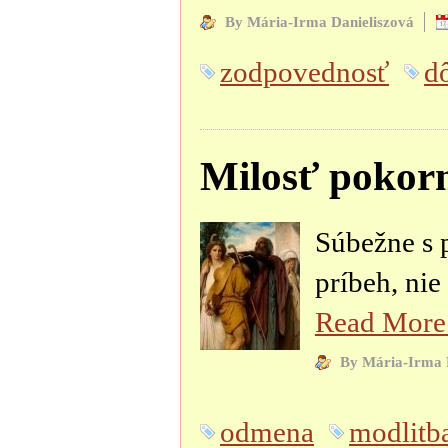
By Mária-Irma Danieliszová
zodpovednosť
d
Milosť pokorný
Súbežne s 
príbeh, ni
Read Mor
By Mária-Irma 
odmena
modlitb