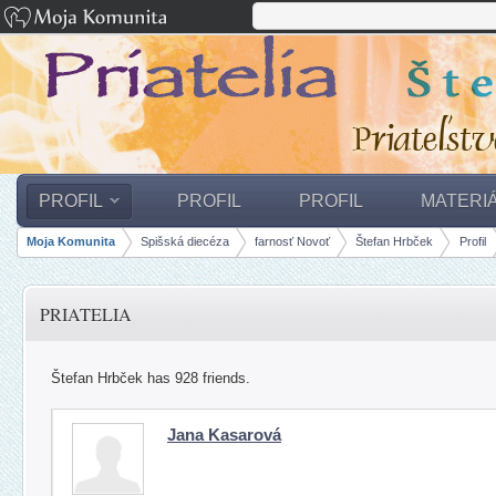
PROFIL
PROFIL
PROFIL
MATERI
Moja Komunita
Spišská diecéza
farnosť Novoť
Štefan Hrbček
Profil
Breadcrumbs
PRIATELIA
Štefan Hrbček has 928 friends.
Jana Kasarová