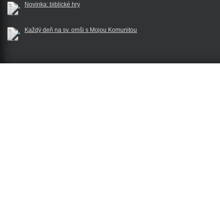
Novinka: biblické hry
Každý deň na sv. omši s Mojou Komunitou
$reklama
$footer