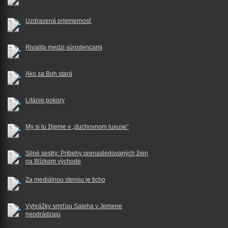
Uzdravená priemernosť
Rivalita medzi súrodencami
Ako sa Boh stará
Litánie pokory
My si tu žijeme v „duchovnom luxuse“
Silné sestry: Príbehy prenasledovaných žien
na Blízkom východe
Za mediálnou stenou je ticho
Vyhrážky smrťou Saleha v Jemene
neodrádzajú