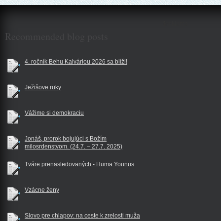
$reklama
Recommended blog posts
4. ročník Behu Kalváriou 2026 sa blíži!
Ježišove ruky
Vážime si demokraciu
Jonáš, prorok bojujúci s Božím
milosrdenstvom. (24.7. – 27.7. 2025)
Tváre prenasledovaných - Huma Younus
Vzácne ženy
Slovo pre chlapov: na ceste k zrelosti muža