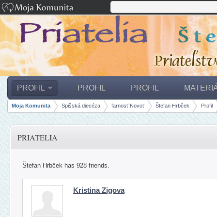
PROFIL
PROFIL
PROFIL
MATERI
Moja Komunita
Spišská diecéza
farnosť Novoť
Štefan Hrbček
Profil
Breadcrumbs
PRIATELIA
Štefan Hrbček has 928 friends.
Kristina Zigova