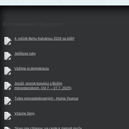
$reklama
Recommended blog posts
4. ročník Behu Kalváriou 2026 sa blíži!
Ježišove ruky
Vážime si demokraciu
Jonáš, prorok bojujúci s Božím
milosrdenstvom. (24.7. – 27.7. 2025)
Tváre prenasledovaných - Huma Younus
Vzácne ženy
Slovo pre chlapov: na ceste k zrelosti muža