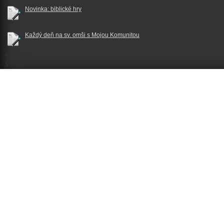
Novinka: biblické hry
Každý deň na sv. omši s Mojou Komunitou
$reklama
$footer