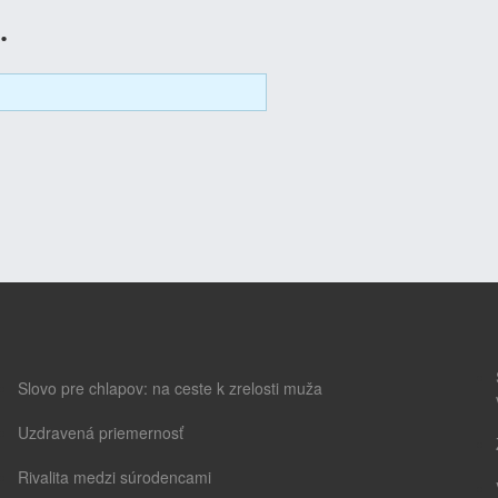
.
Slovo pre chlapov: na ceste k zrelosti muža
Uzdravená priemernosť
Rivalita medzi súrodencami