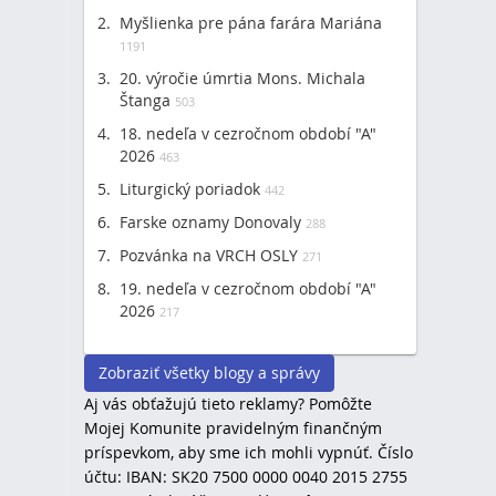
(21)
Myšlienka pre pána farára Mariána
1191
20. výročie úmrtia Mons. Michala
Štanga
503
)
18. nedeľa v cezročnom období "A"
5)
2026
463
Liturgický poriadok
442
Farske oznamy Donovaly
288
Pozvánka na VRCH OSLY
271
19. nedeľa v cezročnom období "A"
2026
217
Zobraziť všetky blogy a správy
Aj vás obťažujú tieto reklamy? Pomôžte
Mojej Komunite pravidelným finančným
príspevkom, aby sme ich mohli vypnúť. Číslo
účtu: IBAN: SK20 7500 0000 0040 2015 2755