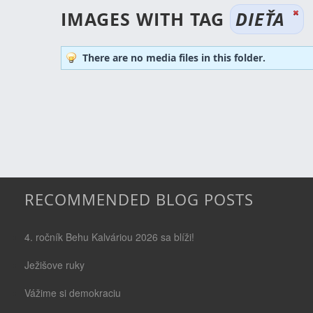
IMAGES WITH TAG
DIEŤA
There are no media files in this folder.
RECOMMENDED BLOG POSTS
4. ročník Behu Kalváriou 2026 sa blíži!
Ježišove ruky
Vážime si demokraciu