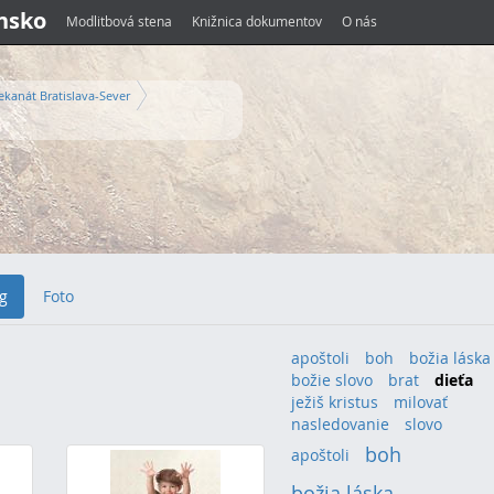
ensko
Modlitbová stena
Knižnica dokumentov
O nás
ekanát Bratislava-Sever
g
Foto
apoštoli
boh
božia láska
božie slovo
brat
dieťa
ježiš kristus
milovať
nasledovanie
slovo
boh
(7)
apoštoli
(3)
božia láska
(6)