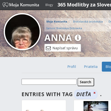
365 Modlitby za Slov
Blogy
Moja Komunita
Bratislavská arcidiecéza
D
farnosť Bratislava-Dúbravka
ANNA
Napísať správu
Profil
Priatelia
Blo
ENTRIES WITH TAG
DIEŤA
.