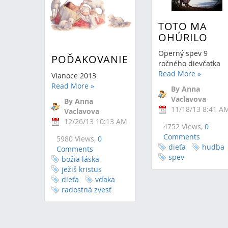
TOTO MA
OHÚRILO
Operný spev 9
POĎAKOVANIE
ročného dievčatka
Read More
»
Vianoce 2013
Read More
»
By Anna
Vaclavova
By Anna
11/18/13 8:41 A
Vaclavova
12/26/13 10:13 AM
4752 Views,
0
Comments
5980 Views,
0
dieťa
hudba
Comments
spev
božia láska
ježiš kristus
dieťa
vďaka
radostná zvesť