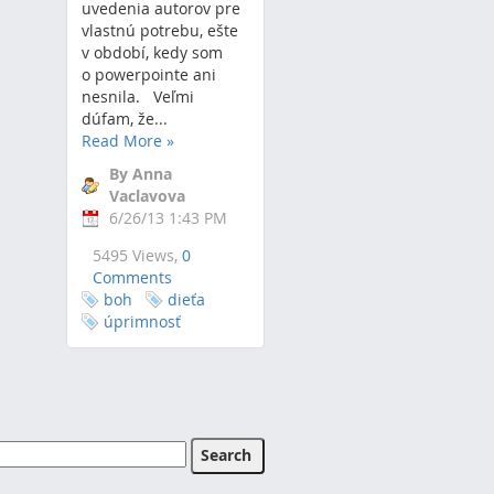
uvedenia autorov pre
vlastnú potrebu, ešte
v období, kedy som
o powerpointe ani
nesnila. Veľmi
dúfam, že...
Read More
»
By Anna
Vaclavova
6/26/13 1:43 PM
5495 Views,
0
Comments
boh
dieťa
úprimnosť