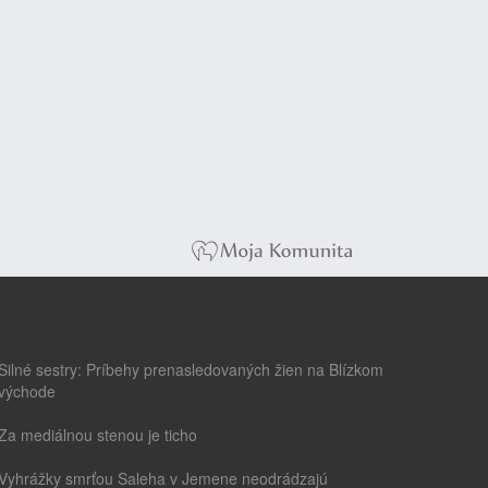
Silné sestry: Príbehy prenasledovaných žien na Blízkom
východe
Za mediálnou stenou je ticho
Vyhrážky smrťou Saleha v Jemene neodrádzajú