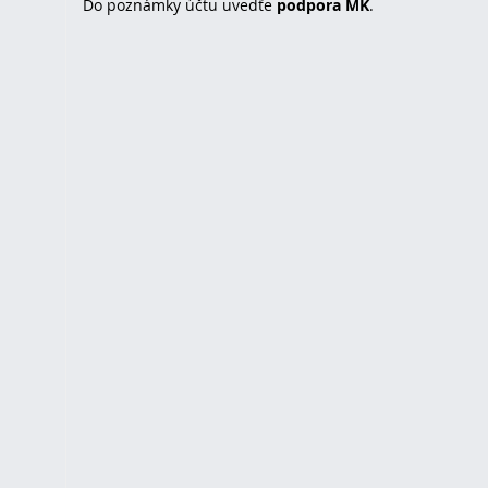
Do poznámky účtu uvedťe
podpora MK
.