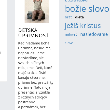
božie slovo
brat
(3)
dieťa
(3)
ježiš kristus
(16
DETSKÁ
nasledovanie
(
milovať
(4)
ÚPRIMNOSŤ
slovo
(3)
Keď hľadáme Boha
úprimne, nesúdime,
M
neposudzujeme,
nezávidíme, ale
svojich blížnych
milujeme. Deti, ktoré
majú srdcia čisté
konajú otvorene,
priamo bez pretvárky-
úprimne. Táto moja
prezentácia vznikla
z rôznych zdrojov
postrehov
a poznámok, bez