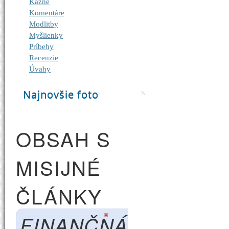
Kázne
Komentáre
Modlitby
Myšlienky
Príbehy
Recenzie
Úvahy
Najnovšie foto
OBSAH S
MISIJNÉ
ČLÁNKY
FINANČNÁ