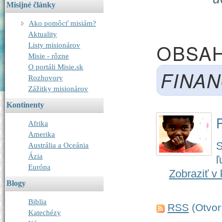
Misijné články
Home
Ako pomôcť misiám?
Aktuality
OBSAH
Listy misionárov
Misie - rôzne
O portáli Misie.sk
FINA
Rozhovory
Zážitky misionárov
Kontinenty
Afrika
Amerika
S
Austrália a Oceánia
Ázia
ľ
Európa
Zobraziť v 
Blogy
Biblia
RSS
(Otvor
Katechézy