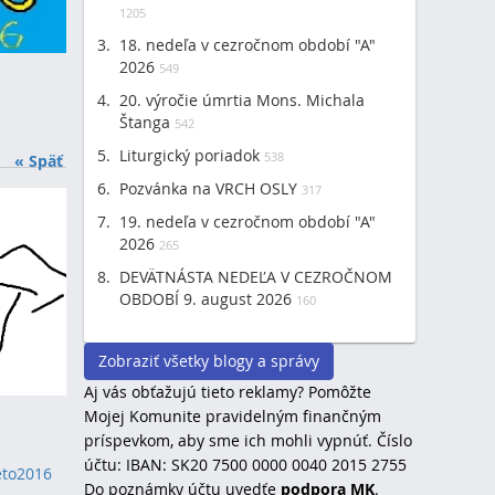
1205
18. nedeľa v cezročnom období "A"
2026
549
20. výročie úmrtia Mons. Michala
Štanga
542
Liturgický poriadok
538
« Späť
Pozvánka na VRCH OSLY
317
19. nedeľa v cezročnom období "A"
2026
265
DEVÄTNÁSTA NEDEĽA V CEZROČNOM
OBDOBÍ 9. august 2026
160
Zobraziť všetky blogy a správy
Aj vás obťažujú tieto reklamy? Pomôžte
Mojej Komunite pravidelným finančným
príspevkom, aby sme ich mohli vypnúť. Číslo
účtu: IBAN: SK20 7500 0000 0040 2015 2755
eto2016
Do poznámky účtu uvedťe
podpora MK
.