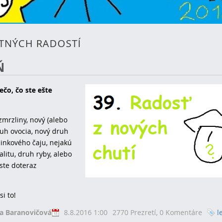
ETNÝCH RADOSTÍ
Ň
ečo, čo ste ešte
zmrzliny, nový (alebo
uh ovocia, nový druh
linkového čaju, nejakú
litu, druh ryby, alebo
ste doteraz
.
si to!
va Baranovičová
8.8.2016 1:00
2770 Prezretí,
0 Komentáre
l