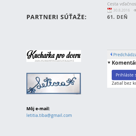
Cesta vďačnos
30.8.2016
PARTNERI SÚŤAŽE:
61. DEŇ
Predchádza
Komentá
Prihláste
Zatiaľ bez 
Môj e-mail:
letitia.tiba@gmail.com