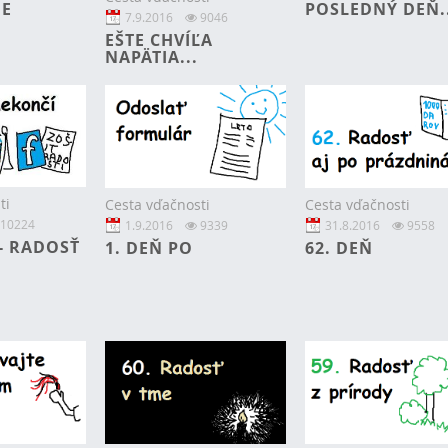
IE
POSLEDNÝ DEŇ..
7.9.2016
9046
EŠTE CHVÍĽA
NAPÄTIA...
ti
Cesta vďačnosti
Cesta vďačnosti
10224
1.9.2016
9339
31.8.2016
9558
 - RADOSŤ
1. DEŇ PO
62. DEŇ