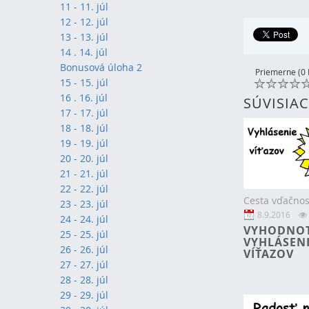
11 - 11. júl
12 - 12. júl
13 - 13. júl
14 . 14. júl
Bonusová úloha 2
Priemerne (0 
15 - 15. júl
16 . 16. júl
SÚVISIA
17 - 17. júl
18 - 18. júl
19 - 19. júl
20 - 20. júl
21 - 21. júl
22 - 22. júl
Cesta vďačnos
23 - 23. júl
8.9.2016
24 - 24. júl
VYHODNOT
25 - 25. júl
VYHLÁSEN
26 - 26. júl
VÍŤAZOV
27 - 27. júl
28 - 28. júl
29 - 29. júl