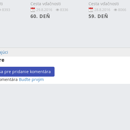
ti
Cesta vďačnosti
Cesta vďačnosti
8393
29.8.2016
8336
28.8.2016
8066
60. DEŇ
59. DEŇ
júci
re
 sa pre pridanie komentára
komentára
Buďte prvým