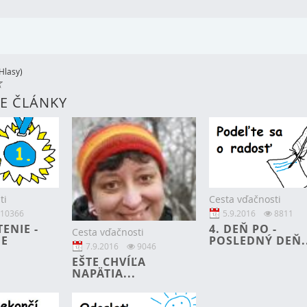
Hlasy)
CE ČLÁNKY
ti
Cesta vďačnosti
10366
5.9.2016
8811
ENIE -
4. DEŇ PO -
Cesta vďačnosti
IE
POSLEDNÝ DEŇ..
7.9.2016
9046
EŠTE CHVÍĽA
NAPÄTIA...