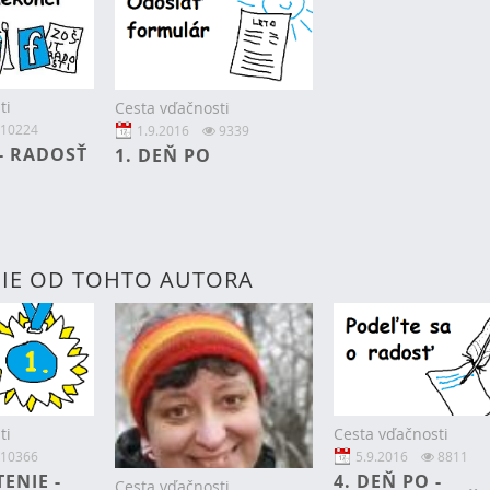
ti
Cesta vďačnosti
10224
1.9.2016
9339
 - RADOSŤ
1. DEŇ PO
IE OD TOHTO AUTORA
ti
Cesta vďačnosti
10366
5.9.2016
8811
ENIE -
4. DEŇ PO -
Cesta vďačnosti