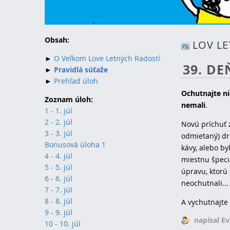
Obsah:
LOV L
►
O Veľkom Love Letných Radostí
39. DE
►
Pravidlá súťaže
►
Prehľad úloh
Ochutnajte ni
Zoznam úloh:
nemali
.
1 - 1. júl
2 - 2. júl
Novú príchuť 
3 - 3. júl
odmietaný) dr
Bonusová úloha 1
kávy, alebo by
4 - 4. júl
miestnu špecia
5 - 5. júl
úpravu, ktorú 
6 - 6. júl
neochutnali..
7 - 7. júl
8 - 8. júl
A vychutnajte 
9 - 9. júl
napísal E
10 - 10. júl