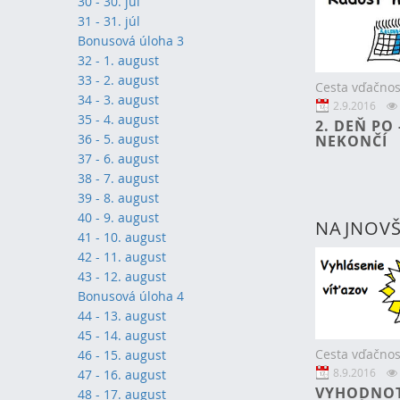
30 - 30. júl
31 - 31. júl
Bonusová úloha 3
32 - 1. august
33 - 2. august
Cesta vďačnos
34 - 3. august
2.9.2016
35 - 4. august
2. DEŇ PO
36 - 5. august
NEKONČÍ
37 - 6. august
38 - 7. august
39 - 8. august
40 - 9. august
NAJNOVŠ
41 - 10. august
42 - 11. august
43 - 12. august
Bonusová úloha 4
44 - 13. august
45 - 14. august
Cesta vďačnos
46 - 15. august
8.9.2016
47 - 16. august
VYHODNOT
48 - 17. august