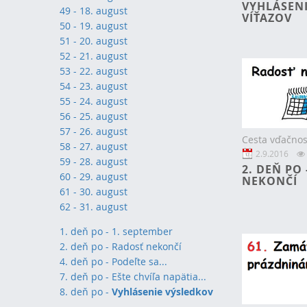
VYHLÁSEN
49 - 18. august
VÍŤAZOV
50 - 19. august
51 - 20. august
52 - 21. august
53 - 22. august
54 - 23. august
55 - 24. august
56 - 25. august
57 - 26. august
Cesta vďačnos
58 - 27. august
2.9.2016
59 - 28. august
2. DEŇ PO
60 - 29. august
NEKONČÍ
61 - 30. august
62 - 31. august
1. deň po - 1. september
2
. deň po - Radosť nekončí
4. deň po - Podeľte sa...
7. deň po - Ešte chvíľa napätia...
8. deň po -
Vyhlásenie výsledkov