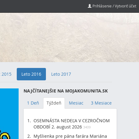
Prihlásenie / Vytvoriť účet
t 2015
Leto 2016
Leto 2017
NAJČÍTANEJŠIE NA MOJAKOMUNITA.SK
1 Deň
Týždeň
Mesiac
3 Mesiace
OSEMNÁSTA NEDEĽA V CEZROČNOM
OBDOBÍ 2. august 2026
3409
Myšlienka pre pána farára Mariána