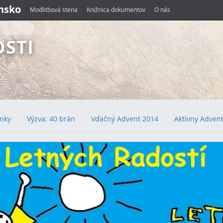
ensko
Modlitbová stena
Knižnica dokumentov
O nás
OSTI
ánky
Výzva: 40 brán
Vďačný Advent 2014
Aktívny Adven