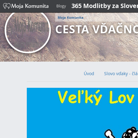
365 Modlitby za Slov
Blogy
Moja Komunita
CESTA VĎAČN
Úvod
Slovo vďaky - čl