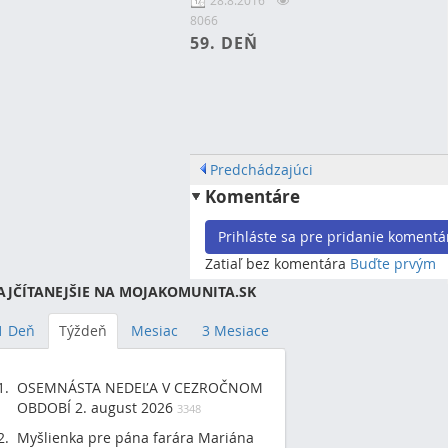
8066
59. DEŇ
Predchádzajúci
Komentáre
Prihláste sa pre pridanie komentá
Zatiaľ bez komentára
Buďte prvým
AJČÍTANEJŠIE NA MOJAKOMUNITA.SK
1 Deň
Týždeň
Mesiac
3 Mesiace
OSEMNÁSTA NEDEĽA V CEZROČNOM
OBDOBÍ 2. august 2026
3348
Myšlienka pre pána farára Mariána