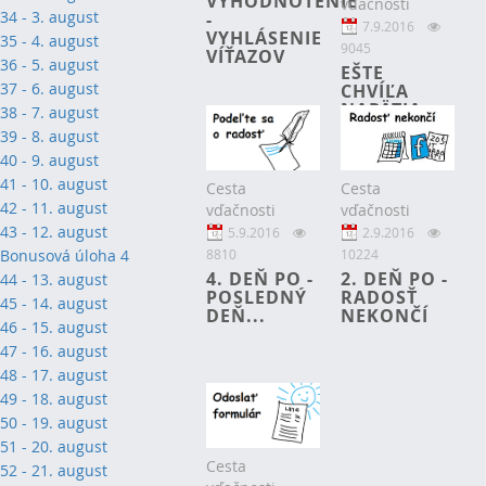
VYHODNOTENIE
vďačnosti
34 - 3. august
-
7.9.2016
VYHLÁSENIE
35 - 4. august
9045
VÍŤAZOV
36 - 5. august
EŠTE
37 - 6. august
CHVÍĽA
NAPÄTIA...
38 - 7. august
39 - 8. august
40 - 9. august
41 - 10. august
Cesta
Cesta
42 - 11. august
vďačnosti
vďačnosti
43 - 12. august
2.9.2016
5.9.2016
10224
8810
Bonusová úloha 4
2. DEŇ PO -
4. DEŇ PO -
44 - 13. august
RADOSŤ
POSLEDNÝ
45 - 14. august
NEKONČÍ
DEŇ...
46 - 15. august
47 - 16. august
48 - 17. august
49 - 18. august
50 - 19. august
51 - 20. august
Cesta
52 - 21. august