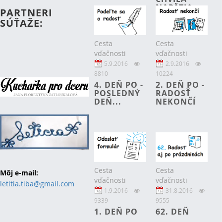
NAPÄTIA...
PARTNERI
SÚŤAŽE:
Cesta
Cesta
vďačnosti
vďačnosti
2.9.2016
5.9.2016
10224
8810
2. DEŇ PO -
4. DEŇ PO -
RADOSŤ
POSLEDNÝ
NEKONČÍ
DEŇ...
Cesta
Cesta
Môj e-mail:
vďačnosti
vďačnosti
letitia.tiba@gmail.com
1.9.2016
31.8.2016
9339
9555
1. DEŇ PO
62. DEŇ