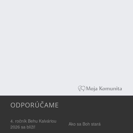
ODPORÚČAME
4. ročník Behu Kalváriou
Ako sa Boh stará
2026 sa blíži!