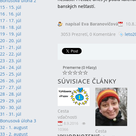
Bonusová úloha 2
banských nešťastí.
15 - 15. júl
16 . 16. júl
17 - 17. júl
napísal Eva Baranovičová
10.8
18 - 18. júl
19 - 19. júl
3053 Prezretí,
0 Komentáre
leto2
20 - 20. júl
21 - 21. júl
22 - 22. júl
23 - 23. júl
24 - 24. júl
Priemerne (0 Hlasy)
25 - 25. júl
SÚVISIACE ČLÁNKY
26 - 26. júl
27 - 27. júl
28 - 28. júl
29 - 29. júl
30 - 30. júl
Cesta
31 - 31. júl
vďačnosti
Bonusová úloha 3
8.9.2016
32 - 1. august
10366
Cesta
33 - 2. august