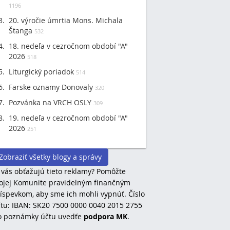
1196
20. výročie úmrtia Mons. Michala
Štanga
532
18. nedeľa v cezročnom období "A"
2026
518
Liturgický poriadok
514
Farske oznamy Donovaly
320
Pozvánka na VRCH OSLY
309
19. nedeľa v cezročnom období "A"
2026
251
Zobraziť všetky blogy a správy
 vás obťažujú tieto reklamy? Pomôžte
jej Komunite pravidelným finančným
íspevkom, aby sme ich mohli vypnúť. Číslo
tu: IBAN: SK20 7500 0000 0040 2015 2755
o poznámky účtu uvedťe
podpora MK
.