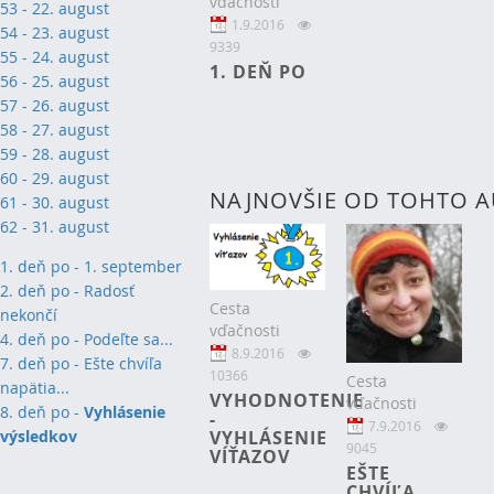
vďačnosti
53 - 22. august
1.9.2016
54 - 23. august
9339
55 - 24. august
1. DEŇ PO
56 - 25. august
57 - 26. august
58 - 27. august
59 - 28. august
60 - 29. august
NAJNOVŠIE OD TOHTO 
61 - 30. august
62 - 31. august
1. deň po - 1. september
2
. deň po - Radosť
Cesta
nekončí
vďačnosti
4. deň po - Podeľte sa...
8.9.2016
7. deň po - Ešte chvíľa
10366
Cesta
napätia...
VYHODNOTENIE
vďačnosti
8. deň po -
Vyhlásenie
-
7.9.2016
VYHLÁSENIE
výsledkov
9045
VÍŤAZOV
EŠTE
CHVÍĽA