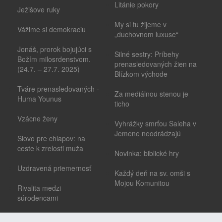
Litánie pokory
Ježišove ruky
My si tu žijeme v
Vážime si demokraciu
„duchovnom luxuse“
Jonáš, prorok bojujúci s
Silné sestry: Príbehy
Božím milosrdenstvom.
prenasledovaných žien na
(24.7. – 27.7. 2025)
Blízkom východe
Tváre prenasledovaných -
Za mediálnou stenou je
Huma Younus
ticho
Vzácne ženy
Vyhrážky smrťou Saleha v
Jemene neodrádzajú
Slovo pre chlapov: na
ceste k zrelosti muža
Novinka: biblické hry
Uzdravená priemernosť
Každý deň na sv. omši s
Mojou Komunitou
Rivalita medzi
súrodencami