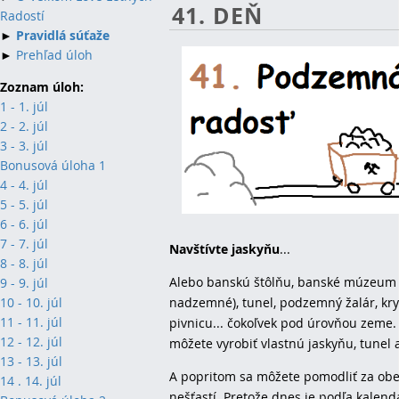
41. DEŇ
Radostí
►
Pravidlá súťaže
►
Prehľad úloh
Zoznam úloh:
1 - 1. júl
2 - 2. júl
3 - 3. júl
Bonusová úloha 1
4 - 4. júl
5 - 5. júl
6 - 6. júl
7 - 7. júl
Navštívte jaskyňu
...
8 - 8. júl
Alebo banskú štôlňu, banské múzeum 
9 - 9. júl
nadzemné), tunel, podzemný žalár, kry
10 - 10. júl
11 - 11. júl
pivnicu... čokoľvek pod úrovňou zeme.
12 - 12. júl
môžete vyrobiť vlastnú jaskyňu, tunel 
13 - 13. júl
A popritom sa môžete pomodliť za ob
14 . 14. júl
nešťastí. Pretože dnes je podľa kalend