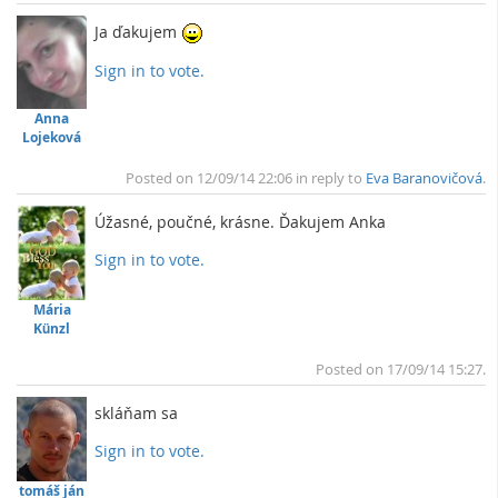
Ja ďakujem
Sign in to vote.
To
Anna
Lojeková
Posted on 12/09/14 22:06 in reply to
Eva Baranovičová
.
Úžasné, poučné, krásne. Ďakujem Anka
Sign in to vote.
To
Mária
Künzl
Posted on 17/09/14 15:27.
skláňam sa
Sign in to vote.
To
tomáš ján