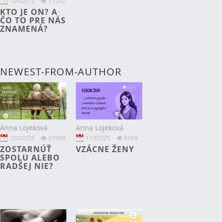
10/02/12
11242
KTO JE ON? A
ČO TO PRE NÁS
ZNAMENÁ?
NEWEST-FROM-AUTHOR
Anna Lojeková
Anna Lojeková
10/02/26
31934
11/03/25
9169
ZOSTARNÚŤ
VZÁCNE ŽENY
SPOLU ALEBO
RADŠEJ NIE?