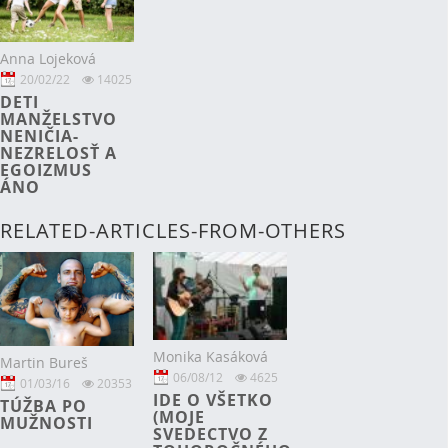
Anna Lojeková
20/02/22
14025
DETI
MANŽELSTVO
NENIČIA-
NEZRELOSŤ A
EGOIZMUS
ÁNO
RELATED-ARTICLES-FROM-OTHERS
Monika Kasáková
Martin Bureš
06/08/12
4625
01/03/16
20353
IDE O VŠETKO
TÚŽBA PO
(MOJE
MUŽNOSTI
SVEDECTVO Z