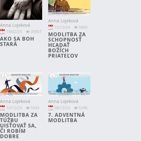
Anna Lojeková
Anna Lojeková
15/12/24
5669
19/02/25
30907
MODLITBA ZA
AKO SA BOH
SCHOPNOSŤ
STARÁ
HĽADAŤ
BOŽÍCH
PRIATEĽOV
Anna Lojeková
Anna Lojeková
10/12/24
5543
08/12/24
5296
MODLITBA ZA
7. ADVENTNÁ
TÚŽBU
MODLITBA
UISŤOVAŤ SA,
ČI ROBÍM
DOBRE