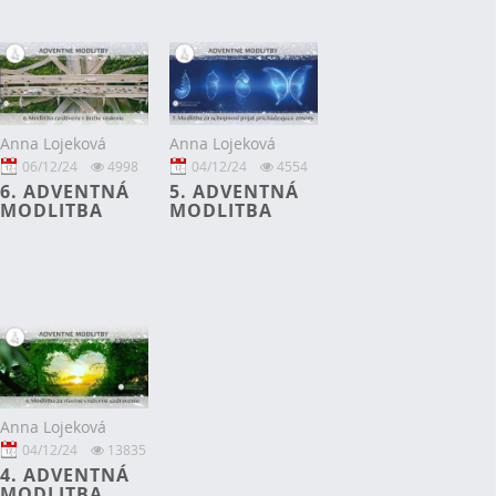
Anna Lojeková
Anna Lojeková
06/12/24
4998
04/12/24
4554
6. ADVENTNÁ
5. ADVENTNÁ
MODLITBA
MODLITBA
Anna Lojeková
04/12/24
13835
4. ADVENTNÁ
MODLITBA