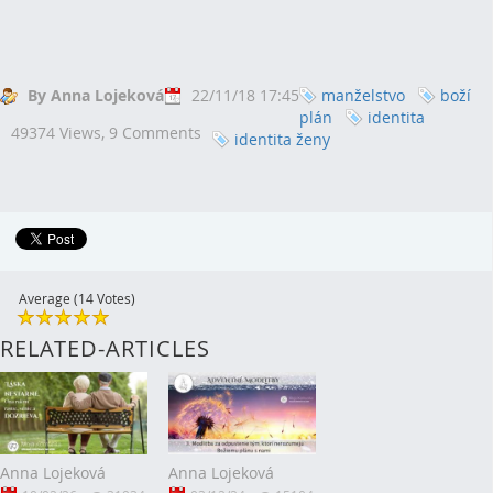
By Anna Lojeková
22/11/18 17:45
manželstvo
boží
plán
identita
49374 Views,
9 Comments
identita ženy
Average (14 Votes)
RELATED-ARTICLES
Anna Lojeková
Anna Lojeková