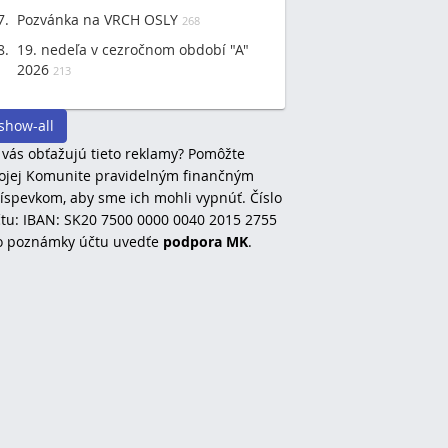
Pozvánka na VRCH OSLY
268
19. nedeľa v cezročnom období "A"
2026
213
show-all
 vás obťažujú tieto reklamy? Pomôžte
jej Komunite pravidelným finančným
íspevkom, aby sme ich mohli vypnúť. Číslo
tu: IBAN: SK20 7500 0000 0040 2015 2755
o poznámky účtu uvedťe
podpora MK
.