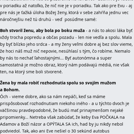
v poriadku až natoľko, že nič nie je v poriadku.
Tak ako pre Evu - aj
pre nás je ťažká úloha Božej ženy, ktorá v sebe zahŕňa jednu vec
náročnejšiu než tú druhú - veď posúďme samé:
Boh stvoril ženu, aby bola po boku muža
- a nás to akosi láka byť
vždy trocha popredu a občas pozadu - len nie vedľa a spolu. Mala
by byť blízko jeho srdca - a my ženy veľmi dobre aj bez slov vieme,
že hoci náš muž nič nepovie, nesúhlasí s tým, čo robíme. Nemalo
by nás to nechať ľahostajnými... Byť autonómna a super
samostatná je možno obraz, ktorý nám podávajú médiá, nie však
ten, na ktorý sme boli stvorené.
Žena by mala robiť rozhodnutia spolu so svojím mužom
a Bohom.
Óch - vieme dobre, ako sa nám nepáči, keď sa máme
prispôsobovať rozhodnutiam niekoho iného - a u týchto dvoch je
väčšinou pravdepodobné, že budú mať prinajmenšom nejaké
pripomienky... Netreba však zabúdať, že keby Eva POČKALA na
Adamov a Boží názor a OPÝTALA SA ich, had by ju nikdy nebol
podviedol. Tak, ako ani Eve nešiel o 30 sekúnd autobus