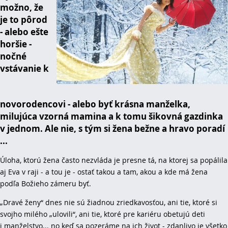
možno, že
je to pôrod
- alebo ešte
horšie -
nočné
vstávanie k
novorodencovi - alebo byť krásna manželka,
milujúca vzorná mamina a k tomu šikovná gazdinka
v jednom. Ale nie, s tým si žena bežne a hravo poradí
...
Úloha, ktorú žena často nezvláda je presne tá, na ktorej sa popálila
aj Eva v raji - a tou je - ostať takou a tam, akou a kde má žena
podľa Božieho zámeru byť.
„Dravé ženy“ dnes nie sú žiadnou zriedkavosťou, ani tie, ktoré si
svojho milého „ulovili“, ani tie, ktoré pre kariéru obetujú deti
i manželstvo... no keď sa
pozeráme
na ich život - zdanlivo je všetko