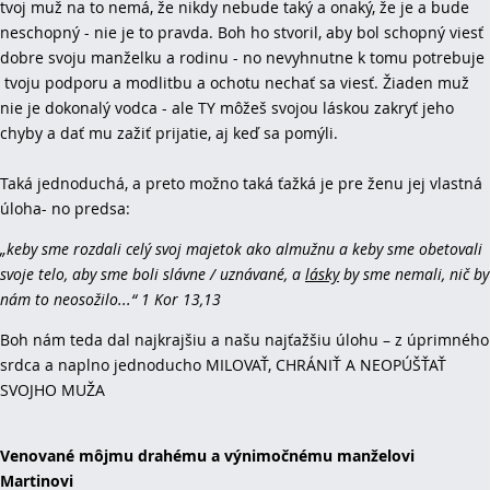
tvoj muž na to nemá, že nikdy nebude taký a onaký, že je a bude
neschopný - nie je to pravda. Boh ho stvoril, aby bol schopný viesť
dobre svoju manželku a rodinu - no nevyhnutne k tomu potrebuje
tvoju podporu a modlitbu a ochotu nechať sa viesť. Žiaden muž
nie je dokonalý vodca - ale TY môžeš svojou láskou zakryť jeho
chyby a dať mu zažiť prijatie, aj keď sa pomýli.
Taká jednoduchá, a preto možno taká ťažká je pre ženu jej vlastná
úloha- no predsa:
„keby sme rozdali celý svoj majetok ako almužnu a keby sme obetovali
svoje telo, aby sme boli slávne / uznávané, a
lásky
by sme nemali, nič by
nám to neosožilo...“ 1 Kor 13,13
Boh nám teda dal najkrajšiu a našu najťažšiu úlohu – z úprimného
srdca a naplno jednoducho MILOVAŤ, CHRÁNIŤ A NEOPÚŠŤAŤ
SVOJHO MUŽA
Venované môjmu drahému a výnimočnému manželovi
Martinovi