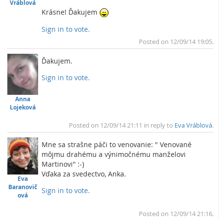
Vráblová
Krásne! Ďakujem
Sign in to vote.
To
Posted on 12/09/14 19:05.
Ďakujem.
Sign in to vote.
To
Anna
Lojeková
Posted on 12/09/14 21:11 in reply to
Eva Vráblová
.
Mne sa strašne páči to venovanie: " Venované
môjmu drahému a výnimočnému manželovi
Martinovi" :-)
Vďaka za svedectvo, Anka.
Eva
Baranovič
Sign in to vote.
ová
To
Posted on 12/09/14 21:16.