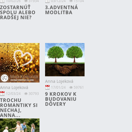
10/02/26
31934
03/12/24
15104
ZOSTARNÚŤ
3.ADVENTNÁ
SPOLU ALEBO
MODLITBA
RADŠEJ NIE?
Anna Lojeková
Anna Lojeková
17/01/24
59761
9 KROKOV K
12/03/24
30793
BUDOVANIU
TROCHU
DÔVERY
ROMANTIKY SI
NECHAJ,
ANNA...