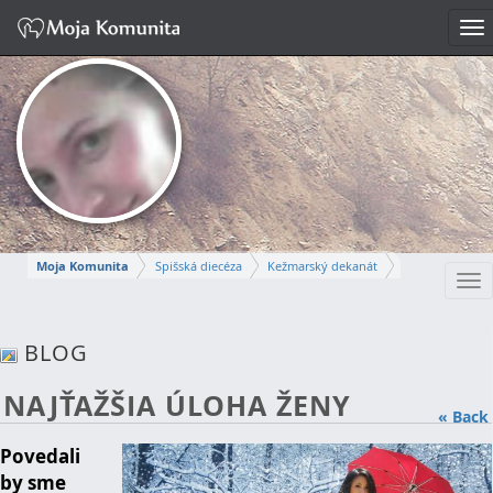
To
na
Moja Komunita
Spišská diecéza
Kežmarský dekanát
Tog
Farnosť Kežmarok
nav
ANNA
BLOG
Napísať správu
NAJŤAŽŠIA ÚLOHA ŽENY
« Back
Povedali
by sme