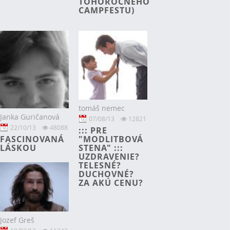
TOHOROČNÉHO
CAMPFESTU)
tomáš nemec
Janka Guričanová
07/08/13
12821
22/10/13
48088
::: PRE
FASCINOVANÁ
"MODLITBOVÁ
LÁSKOU
STENA" :::
UZDRAVENIE?
TELESNÉ?
DUCHOVNÉ?
ZA AKÚ CENU?
Jozef Greš