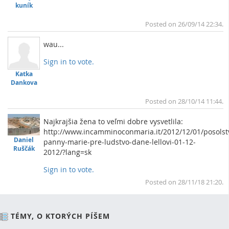
kuník
Posted on 26/09/14 22:34.
wau...
Sign in to vote.
To
Katka
Dankova
Posted on 28/10/14 11:44.
Najkrajšia žena to veľmi dobre vysvetlila:
http://www.incamminoconmaria.it/2012/12/01/posolst
Daniel
panny-marie-pre-ludstvo-dan
­e-lellovi-01-12-
Ruščák
2012/?lang=sk
Sign in to vote.
To
Posted on 28/11/18 21:20.
TÉMY, O KTORÝCH PÍŠEM