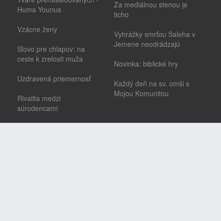
Za mediálnou stenou je
Huma Younus
ticho
Vzácne ženy
Vyhrážky smrťou Saleha v
Jemene neodrádzajú
Slovo pre chlapov: na
ceste k zrelosti muža
Novinka: biblické hry
Uzdravená priemernosť
Každý deň na sv. omši s
Mojou Komunitou
Rivalita medzi
súrodencami