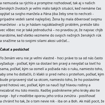
a nemusela sa rýchlo a promptne rozhodovať, tak aj v našich
ženských životoch je veľmi málo takých situácií, keď nemáme čas
opýtať sa svojho manžela a Pána (iba žeby sme to nechceli -
prípadne vedeli samé najlepšie). Žena by mala dôverovať svojmu
manželovi - a tu je hádam najzákladnejší problém, pretože táto
vec vôbec nie je taká jednoduchá – no pravdou je, že najviac chýb
narobíme, keď všetko vezmeme do svojich nežných ženských rúk
a snažíme sa to svojimi silami akosi udržať...
Čakať a poslúchať
To ženám veru nie je veľmi vlastné - hoci práve to sa od nás často
vyžaduje - počkať, kým sa dostaví ten pravý a nevydať sa loviť ho
sama, počkať, kým sa osmelí a požiada nás o ruku, namiesto toho,
aby sme ho dotlačili, či kľakli si pred neho s prsteňom, počkať, kým
bude pripravený stať sa otcom, namiesto toho, že ho postavíme
pred hotovú vec, počkať, kým sa naučí byť hlavou rodiny a
nezabrať mu toto miesto. Radšej podnikneme jeho kroky ako tie
svoje - byť v modlitbe oporou jeho srdca zvnútra - posilňovať
a chrániť ho tak, že o tom nevie nik - iba on a Boh. Ak máš pocit, že