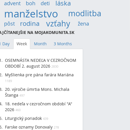
láska
(14)
advent
(9)
boh
(9)
deti
(12)
manželstvo
(30)
modlitba
(19)
vzťahy
(22)
rodina
(15)
pôst
(12)
žena
(9)
AJČÍTANEJŠIE NA MOJAKOMUNITA.SK
1 Day
Week
Month
3 Months
OSEMNÁSTA NEDEĽA V CEZROČNOM
OBDOBÍ 2. august 2026
2830
Myšlienka pre pána farára Mariána
1189
20. výročie úmrtia Mons. Michala
Štanga
497
18. nedeľa v cezročnom období "A"
2026
460
Liturgický poriadok
439
Farske oznamy Donovaly
278