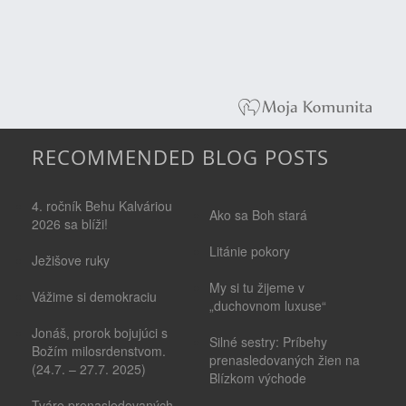
RECOMMENDED BLOG POSTS
4. ročník Behu Kalváriou
Ako sa Boh stará
2026 sa blíži!
Litánie pokory
Ježišove ruky
My si tu žijeme v
Vážime si demokraciu
„duchovnom luxuse“
Jonáš, prorok bojujúci s
Silné sestry: Príbehy
Božím milosrdenstvom.
prenasledovaných žien na
(24.7. – 27.7. 2025)
Blízkom východe
Tváre prenasledovaných -