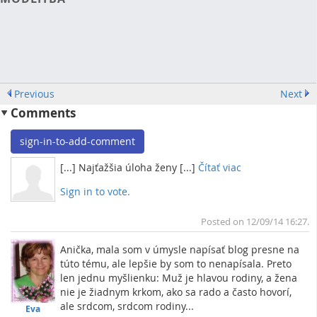
Previous
Next
Comments
sign-in-to-add-comment
[...] Najťažšia úloha ženy [...]
Čítať viac
Sign in to vote.
To
Posted on 12/09/14 16:27.
Anička, mala som v úmysle napísať blog presne na
túto tému, ale lepšie by som to nenapísala. Preto
len jednu myšlienku: Muž je hlavou rodiny, a žena
nie je žiadnym krkom, ako sa rado a často hovorí,
ale srdcom, srdcom rodiny...
Eva