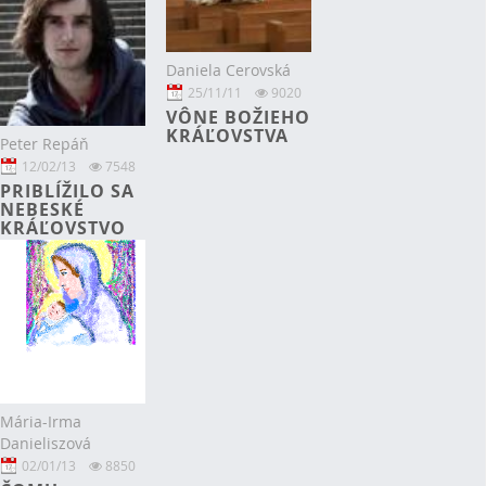
Daniela Cerovská
25/11/11
9020
VÔNE BOŽIEHO
KRÁĽOVSTVA
Peter Repáň
12/02/13
7548
PRIBLÍŽILO SA
NEBESKÉ
KRÁĽOVSTVO
Mária-Irma
Danieliszová
02/01/13
8850