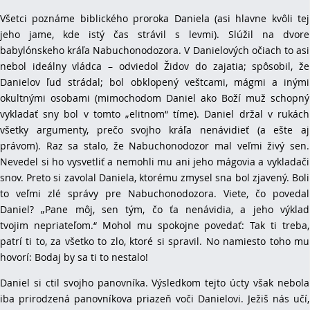
Všetci poznáme biblického proroka Daniela (asi hlavne kvôli tej
jeho jame, kde istý čas strávil s levmi). Slúžil na dvore
babylónskeho kráľa Nabuchonodozora. V Danielových očiach to asi
nebol ideálny vládca – odviedol Židov do zajatia; spôsobil, že
Danielov ľud strádal; bol obklopený veštcami, mágmi a inými
okultnými osobami (mimochodom Daniel ako Boží muž schopný
vykladať sny bol v tomto „elitnom“ tíme). Daniel držal v rukách
všetky argumenty, prečo svojho kráľa nenávidieť (a ešte aj
právom). Raz sa stalo, že Nabuchonodozor mal veľmi živý sen.
Nevedel si ho vysvetliť a nemohli mu ani jeho mágovia a vykladači
snov. Preto si zavolal Daniela, ktorému zmysel sna bol zjavený. Boli
to veľmi zlé správy pre Nabuchonodozora. Viete, čo povedal
Daniel? „Pane môj, sen tým, čo ťa nenávidia, a jeho výklad
tvojim nepriateľom.“ Mohol mu spokojne povedať: Tak ti treba,
patrí ti to, za všetko to zlo, ktoré si spravil. No namiesto toho mu
hovorí: Bodaj by sa ti to nestalo!
Daniel si ctil svojho panovníka. Výsledkom tejto úcty však nebola
iba prirodzená panovníkova priazeň voči Danielovi. Ježiš nás učí,