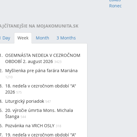
Ronec
AJČÍTANEJŠIE NA MOJAKOMUNITA.SK
1 Day
Week
Month
3 Months
OSEMNÁSTA NEDEĽA V CEZROČNOM
OBDOBÍ 2. august 2026
3423
Myšlienka pre pána farára Mariána
1210
18. nedeľa v cezročnom období "A"
2026
575
Liturgický poriadok
547
20. výročie úmrtia Mons. Michala
Štanga
544
Pozvánka na VRCH OSLY
318
19. nedeľa v cezročnom období "A"