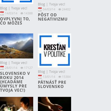
Blog | Tvoja vec!
Blog | Tvoja vec!
04/03/14
24402
14/03/14
14388
PÔST OD
OVPLYVNI TO,
NEGATIVIZMU
ČO MÔŽEŠ
Blog | Tvoja vec!
28/01/14
17127
Blog | Tvoja vec!
SLOVENSKO V
13/01/14
15384
ROKU 2014
(HĽADÁME
PÄTNÁSŤ PRE
ÚMYSLY PRE
SLOVENSKO
TVOJA VEC!)