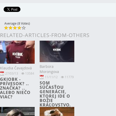
Average (8 Votes)
RELATED-ARTICLES-FROM-OTHERS
Barbora
Klaudia Čavajdová
Morongova
27/03/13
13584
11/11/12
11779
GKIOBK -
SOM
PRÍVESOK? ..
SÚČASŤOU
ZNAČKA? ..
GENERÁCIE,
ALEBO NIEČO
KTOREJ IDE O
VIAC?
BOŽIE
KRÁĽOVSTVO.