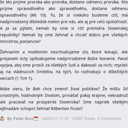
že kto prijme proroka ako proroka, dostane odmenu proroka. Kto
prijme spravodlivého ako spravodlivého, dostane odmenu
spravodlivého (Mt 10). To, že si niekoho budeme ctiť, má
nadprirodzený dôsledok nielen pre nás, ale aj pre celú spoločnosť.
A ja sa pýtam, nemali by sme si ctiť premiéra Slovenskej
republiky? Nemali by sme žehnať a chcieť dobro pre všetkých
ministrov, poslancov?
Žehnaním a modlením neschvaľujeme zlo, ktoré konajú. Ale
prejavom úcty spôsobujeme nadprirodzené Božie konanie. Pavol
vyzýva, aby sme prosili za všetkých ľudí a ďakovali za nich; mysleli
aj na vládnucich činiteľov, na tých, čo rozhodujú o dôležitých
veciach (1 Tim 1).
Máte vieru, že Boh chce zmeniť život politikov? Že môžu žiť
cnostným, hodnotným životom, prinášať pokoj krajine, nekradnúť
ale pracovať na prosperite Slovenska? Sme napriek všetkým
výhradám schopní žehnať Róbertovi Ficovi?
By Peter Broz
14/03/12 11:37
23587 Views,
3 Comments