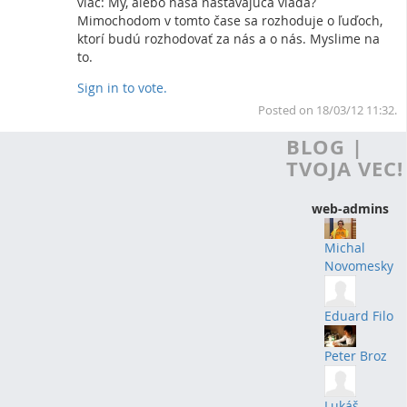
viac: My, alebo naša nastávajúca vláda?
Mimochodom v tomto čase sa rozhoduje o ľuďoch,
ktorí budú rozhodovať za nás a o nás. Myslime na
to.
Sign in to vote.
To
Posted on 18/03/12 11:32.
BLOG |
TVOJA VEC!
web-admins
Michal
Novomesky
Eduard Filo
Peter Broz
Lukáš