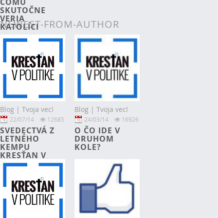
ČOMU
SKUTOČNE
VERIA
NEWEST-FROM-AUTHOR
KATOLÍCI
Blog | Tvoja vec!
Blog | Tvoja vec!
24/03/14
16926
22/07/14
12685
O ČO IDE V
SVEDECTVÁ Z
DRUHOM
LETNÉHO
KOLE?
KEMPU
KRESŤAN V
POLITIKE