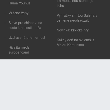
Za mediálnou stenou je
Huma Younus
ticho
Vzácne ženy
Vyhrážky smrťou Saleha v
Jemene neodrádzajú
Slovo pre chlapov: na
ceste k zrelosti muža
Novinka: biblické hry
Uzdravená priemernosť
Každý deň na sv. omši s
Mojou Komunitou
Rivalita medzi
súrodencami