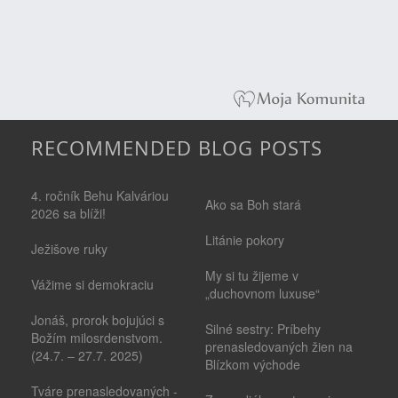
RECOMMENDED BLOG POSTS
4. ročník Behu Kalváriou
Ako sa Boh stará
2026 sa blíži!
Litánie pokory
Ježišove ruky
My si tu žijeme v
Vážime si demokraciu
„duchovnom luxuse“
Jonáš, prorok bojujúci s
Silné sestry: Príbehy
Božím milosrdenstvom.
prenasledovaných žien na
(24.7. – 27.7. 2025)
Blízkom východe
Tváre prenasledovaných -