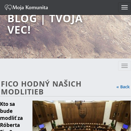
Tog
nav
BLOG | TVOJA
VEC!
Tog
nav
FICO HODNÝ NAŠICH
« Back
MODLITIEB
Kto sa
bude
modliť za
Róberta