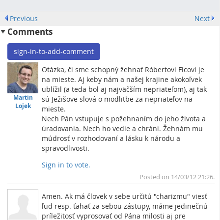
Previous
Next
Comments
sign-in-to-add-comment
Otázka, či sme schopný žehnať Róbertovi Ficovi je
na mieste. Aj keby nám a našej krajine akokoľvek
ublížil (a teda bol aj najväčším nepriateľom), aj tak
Martin
sú Ježišove slová o modlitbe za nepriateľov na
Lojek
mieste.
Nech Pán vstupuje s požehnaním do jeho života a
úradovania. Nech ho vedie a chráni. Žehnám mu
múdrosť v rozhodovaní a lásku k národu a
spravodlivosti.
Sign in to vote.
To
Posted on 14/03/12 21:26.
Amen. Ak má človek v sebe určitú "charizmu" viesť
ľud resp. ťahať za sebou zástupy, máme jedinečnú
príležitosť vyprosovať od Pána milosti aj pre