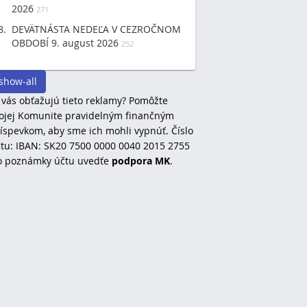
2026
271
DEVÄTNÁSTA NEDEĽA V CEZROČNOM
OBDOBÍ 9. august 2026
252
show-all
 vás obťažujú tieto reklamy? Pomôžte
jej Komunite pravidelným finančným
íspevkom, aby sme ich mohli vypnúť. Číslo
tu: IBAN: SK20 7500 0000 0040 2015 2755
o poznámky účtu uvedťe
podpora MK
.