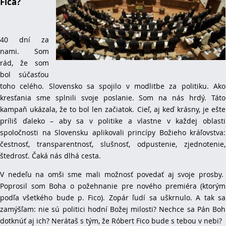
Fica?
40 dní za
nami. Som
rád, že som
bol súčasťou
toho celého. Slovensko sa spojilo v modlitbe za politiku. Ako
kresťania sme splnili svoje poslanie. Som na nás hrdý. Táto
kampaň ukázala, že to bol len začiatok. Cieľ, aj keď krásny, je ešte
príliš ďaleko – aby sa v politike a vlastne v každej oblasti
spoločnosti na Slovensku aplikovali princípy Božieho kráľovstva:
čestnosť, transparentnosť, slušnosť, odpustenie, zjednotenie,
štedrosť. Čaká nás dlhá cesta.
V nedeľu na omši sme mali možnosť povedať aj svoje prosby.
Poprosil som Boha o požehnanie pre nového premiéra (ktorým
podľa všetkého bude p. Fico). Zopár ľudí sa uškrnulo. A tak sa
zamýšľam: nie sú politici hodní Božej milosti? Nechce sa Pán Boh
dotknúť aj ich? Nerátaš s tým, že Róbert Fico bude s tebou v nebi?