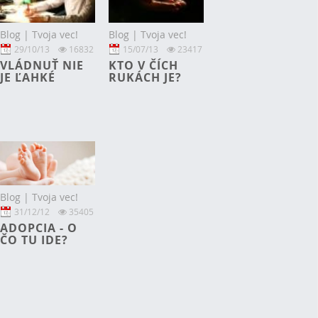
Blog | Tvoja vec!
Blog | Tvoja vec!
29/10/13
16832
15/07/13
23417
VLÁDNUŤ NIE
KTO V ČÍCH
JE ĽAHKÉ
RUKÁCH JE?
Blog | Tvoja vec!
31/12/12
35405
ADOPCIA - O
ČO TU IDE?