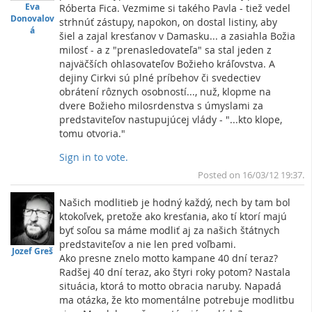
Eva
Róberta Fica. Vezmime si takého Pavla - tiež vedel
Donovalov
strhnúť zástupy, napokon, on dostal listiny, aby
á
šiel a zajal kresťanov v Damasku... a zasiahla Božia
milosť - a z "prenasledovateľa" sa stal jeden z
najväčších ohlasovateľov Božieho kráľovstva. A
dejiny Cirkvi sú plné príbehov či svedectiev
obrátení rôznych osobností..., nuž, klopme na
dvere Božieho milosrdenstva s úmyslami za
predstaviteľov nastupujúcej vlády - "...kto klope,
tomu otvoria."
Sign in to vote.
To
Posted on 16/03/12 19:37.
Našich modlitieb je hodný každý, nech by tam bol
ktokoľvek, pretože ako kresťania, ako tí ktorí majú
byť soľou sa máme modliť aj za našich štátnych
predstaviteľov a nie len pred voľbami.
Jozef Greš
Ako presne znelo motto kampane 40 dní teraz?
Radšej 40 dní teraz, ako štyri roky potom? Nastala
situácia, ktorá to motto obracia naruby. Napadá
ma otázka, že kto momentálne potrebuje modlitbu