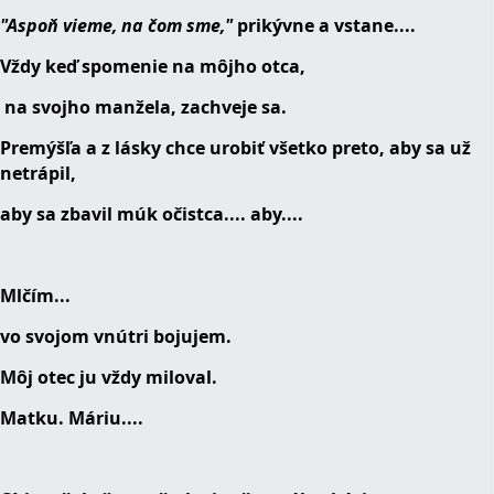
"Aspoň vieme, na čom sme,"
prikývne a vstane....
Vždy keď spomenie na môjho otca,
na svojho manžela, zachveje sa.
Premýšľa a z lásky chce urobiť všetko preto, aby sa už
netrápil,
aby sa zbavil múk očistca.... aby....
Mlčím...
vo svojom vnútri bojujem.
Môj otec ju vždy miloval.
Matku. Máriu....