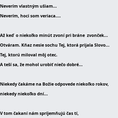
Neverím vlastným ušiam...
Neverím, hoci som veriaca....
Až keď o niekoľko minút zvoní pri bráne zvonček...
Otváram. Kňaz nesie sochu Tej, ktorá prijala Slovo...
Tej, ktorú miloval môj otec.
A teší sa, že mohol urobiť niečo dobré...
Niekedy čakáme na Božie odpovede niekoľko rokov,
niekedy niekoľko dní...
V tom čakaní nám spríjemňujú čas tí,