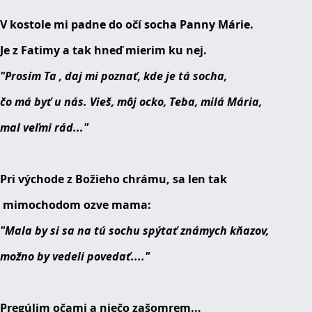
V kostole mi padne do očí socha Panny Márie.
Je z Fatimy a tak hneď mierim ku nej.
"Prosím Ta , daj mi poznať, kde je tá socha,
čo má byť u nás. Vieš, môj ocko, Teba, milá Mária,
mal veľmi rád..."
Pri východe z Božieho chrámu, sa len tak
mimochodom ozve mama:
"Mala by si sa na tú sochu spýtať známych kňazov,
možno by vedeli povedať...."
Pregúlim očami a niečo zašomrem...