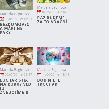
Marcela Bagínová
09/05/20
11626
Marcela Bagínová
RAZ BUDEME
18/08/20
18525
ZA TO VĎAČNÍ
BEZDOMOVEC
A MÁRIINE
PÁKY
Marcela Bagínová
Marcela Bagínová
06/05/20
28417
14/04/20
13841
EUCHARISTIA
BOH NIE JE
NA RUKU? VEĎ
TROCHÁR
JU
ZNEUCTÍME!!!