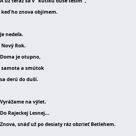
A už teraz sa v "kútiku duše teším",
keď ho znova objímem.
Je nedeľa.
Nový Rok.
Doma je otupno,
samota a smútok
sa derú do duší.
Vyrážame na výlet.
Do Rajeckej Lesnej...
Znova, snáď už po desiaty ráz obzrieť Betlehem.