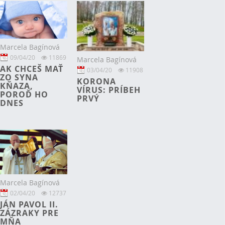
Marcela Bagínová
09/04/20
11869
Marcela Bagínová
AK CHCEŠ MAŤ
03/04/20
11908
ZO SYNA
KORONA
KŇAZA,
VÍRUS: PRÍBEH
POROĎ HO
PRVÝ
DNES
Marcela Bagínová
02/04/20
12737
JÁN PAVOL II.
ZÁZRAKY PRE
MŇA