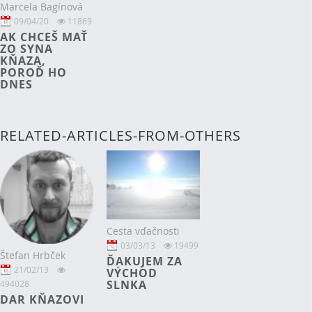
Marcela Bagínová
09/04/20
11869
AK CHCEŠ MAŤ
ZO SYNA
KŇAZA,
POROĎ HO
DNES
RELATED-ARTICLES-FROM-OTHERS
Cesta vďačnosti
03/03/13
19499
Štefan Hrbček
ĎAKUJEM ZA
21/02/13
VÝCHOD
SLNKA
494028
DAR KŇAZOVI