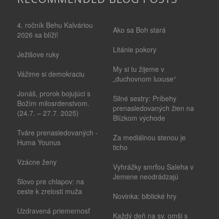
4. ročník Behu Kalváriou
Ako sa Boh stará
2026 sa blíži!
Litánie pokory
Ježišove ruky
My si tu žijeme v
Vážime si demokraciu
„duchovnom luxuse“
Jonáš, prorok bojujúci s
Silné sestry: Príbehy
Božím milosrdenstvom.
prenasledovaných žien na
(24.7. – 27.7. 2025)
Blízkom východe
Tváre prenasledovaných -
Za mediálnou stenou je
Huma Younus
ticho
Vzácne ženy
Vyhrážky smrťou Saleha v
Jemene neodrádzajú
Slovo pre chlapov: na
ceste k zrelosti muža
Novinka: biblické hry
Uzdravená priemernosť
Každý deň na sv. omši s