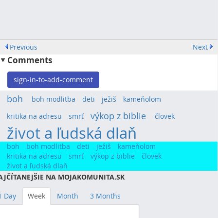
Previous
Next
Comments
sign-in-to-add-comment
boh
(24)
boh modlitba
(7)
deti
(14)
ježiš
(9)
kameňolom
(7)
výkop z biblie
(20)
kritika na adresu
(9)
smrť
(11)
človek
(8)
život a ľudská dlaň
(78)
boh
boh modlitba
deti
ježiš
kameňolom
kritika na adresu
smrť
výkop z biblie
človek
život a ľudská dlaň
AJČÍTANEJŠIE NA MOJAKOMUNITA.SK
1 Day
Week
Month
3 Months