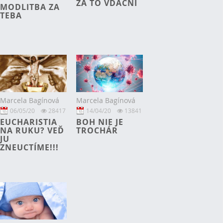
ZA TO VĎAČNÍ
MODLITBA ZA
TEBA
Marcela Bagínová
Marcela Bagínová
06/05/20
28417
14/04/20
13841
EUCHARISTIA
BOH NIE JE
NA RUKU? VEĎ
TROCHÁR
JU
ZNEUCTÍME!!!