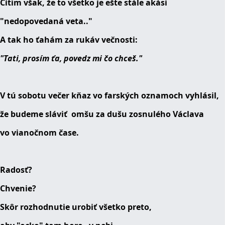
Cítim však, že to všetko je ešte stále akási
"nedopovedaná veta.."
A tak ho ťahám za rukáv večnosti:
"Tati, prosím ťa, povedz mi čo chceš."
V tú sobotu večer kňaz vo farských oznamoch vyhlásil,
že budeme sláviť omšu za dušu zosnulého Václava
vo vianočnom čase.
Radosť?
Chvenie?
Skôr rozhodnutie urobiť všetko preto,