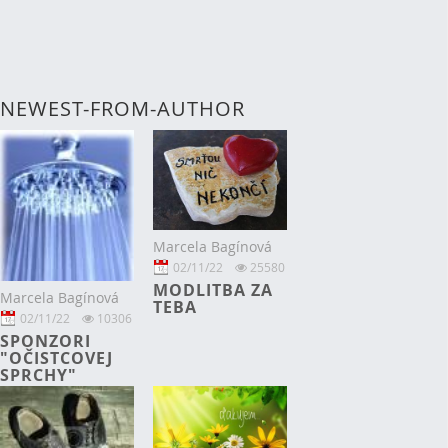
NEWEST-FROM-AUTHOR
Marcela Bagínová
02/11/22
25580
MODLITBA ZA
Marcela Bagínová
TEBA
02/11/22
10306
SPONZORI
"OČISTCOVEJ
SPRCHY"