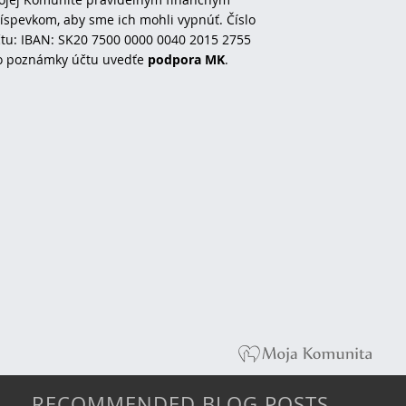
íspevkom, aby sme ich mohli vypnúť. Číslo
tu: IBAN: SK20 7500 0000 0040 2015 2755
o poznámky účtu uvedťe
podpora MK
.
RECOMMENDED BLOG POSTS