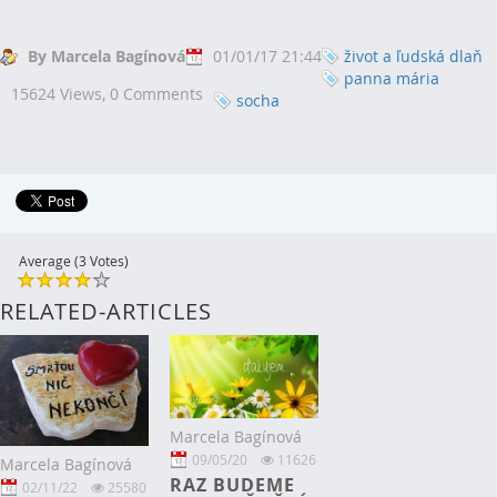
By Marcela Bagínová
01/01/17 21:44
život a ľudská dlaň
panna mária
15624 Views,
0 Comments
socha
Average (3 Votes)
RELATED-ARTICLES
Marcela Bagínová
09/05/20
11626
Marcela Bagínová
RAZ BUDEME
02/11/22
25580