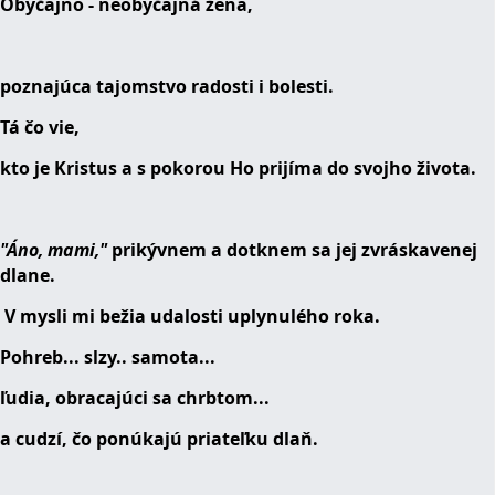
Obyčajno - neobyčajná žena,
poznajúca tajomstvo radosti i bolesti.
Tá čo vie,
kto je Kristus a s pokorou Ho prijíma do svojho života.
"Áno, mami,"
prikývnem a dotknem sa jej zvráskavenej
dlane.
V mysli mi bežia udalosti uplynulého roka.
Pohreb... slzy.. samota...
ľudia, obracajúci sa chrbtom...
a cudzí, čo ponúkajú priateľku dlaň.