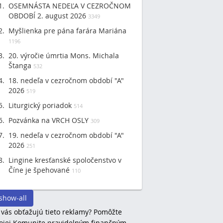
OSEMNÁSTA NEDEĽA V CEZROČNOM
OBDOBÍ 2. august 2026
3349
Myšlienka pre pána farára Mariána
1196
20. výročie úmrtia Mons. Michala
Štanga
532
18. nedeľa v cezročnom období "A"
2026
519
Liturgický poriadok
514
Pozvánka na VRCH OSLY
309
19. nedeľa v cezročnom období "A"
2026
251
Lingine kresťanské spoločenstvo v
Číne je špehované
110
show-all
 vás obťažujú tieto reklamy? Pomôžte
jej Komunite pravidelným finančným