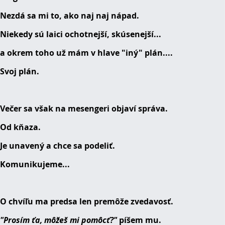
Nezdá sa mi to, ako naj naj nápad.
Niekedy sú laici ochotnejší, skúsenejší...
a okrem toho už mám v hlave "iný" plán....
Svoj plán.
Večer sa však na mesengeri objaví správa.
Od kňaza.
Je unavený a chce sa podeliť.
Komunikujeme...
O chvíľu ma predsa len premôže zvedavosť.
"Prosím ťa, môžeš mi pomôcť?"
píšem mu.