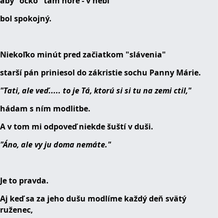
aby "ocko" tam hore - v nebi
bol spokojný.
Niekoľko minút pred začiatkom "slávenia"
starší pán priniesol do zákristie sochu Panny Márie.
"Tati, ale veď..... to je Tá, ktorú si si tu na zemi ctil,"
hádam s ním modlitbe.
A v tom mi odpoveď niekde šuští v duši.
"Áno, ale vy ju doma nemáte."
Je to pravda.
Aj keď sa za jeho dušu modlíme každý deň svätý
ruženec,