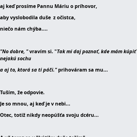
aj keď prosíme Pannu Máriu o príhovor,
aby vyslobodila duše z očistca,
niečo nám chýba....
"No dobre, "
vravím si. "
Tak mi daj poznať, kde mám kúpiť
nejakú sochu
a aj to, ktorá sa ti páči."
prihováram sa mu...
Tuším, že odpovie.
Je so mnou, aj keď je v nebi...
Otec, totiž nikdy neopúšťa svoju dcéru...