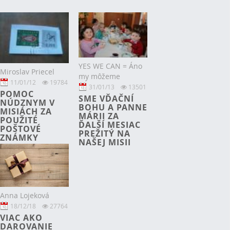
YES WE CAN = Áno
Miroslav Priecel
my môžeme
11/01/12
19784
31/01/13
13501
POMOC
SME VĎAČNÍ
NÚDZNYM V
BOHU A PANNE
MISIÁCH ZA
MÁRII ZA
POUŽITÉ
ĎALŠÍ MESIAC
POŠTOVÉ
PREŽITÝ NA
ZNÁMKY
NAŠEJ MISII
Anna Lojeková
18/12/18
27764
VIAC AKO
DAROVANIE