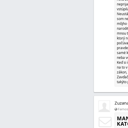
Zuzan
Farnosť
MOB
POZ
Do súč
roku 2
neprija
vstúpil
Neustá
som ne
môjho 
narodi
mnou t
ktorý 
počúvať
pravde 
samé k
neba v
Keď si 
na to 
zákon, 
Zavďač
takýto 