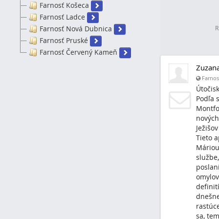
Farnosť Košeca
Farnosť Ladce
Farnosť Nová Dubnica
R
Farnosť Pruské
Farnosť Červený Kameň
Zuzan
Farnosť
Útočisk
Podľa 
Montfo
nových 
Ježišov
Tieto 
Máriou
službe
poslan
omylov
definit
dnešne
rastúce
sa, tem