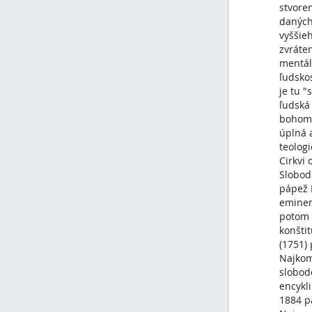
stvore
daných
vyššieh
zvráten
mentál
ľudsko
je tu 
ľudská
bohom.
úplná a
teologi
Cirkvi
Slobod
pápež K
eminen
potom 
konšti
(1751) 
Najkom
slobod
encykl
1884 pá