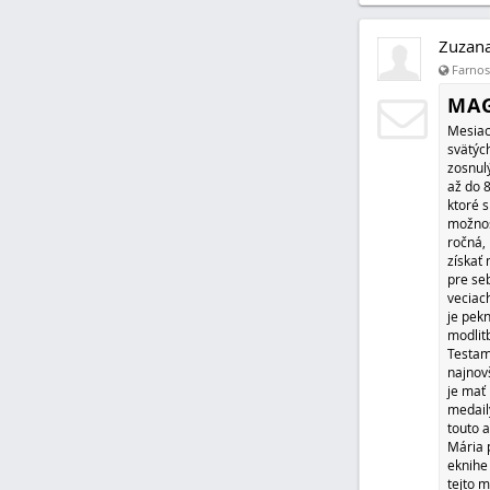
Zuzan
Farnosť
MAG
Mesiac
svätýc
zosnul
až do 
ktoré s
možnos
ročná,
získať 
pre seb
veciach
je pekn
modlit
Testame
najnov
je mať
medail
touto a
Mária p
eknihe
tejto m