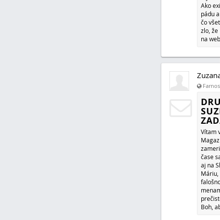
Ako exi
pádu an
čo všet
zlo, že
na web
Zuzan
Farnosť
DRU
SUZ
ZAD
Vítam 
Magazín
zameri
čase s
aj na S
Máriu,
falošn
menami.
prečist
Boh, ab