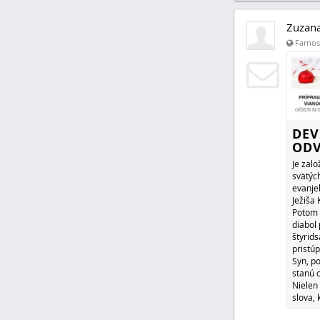
Zuzan
Farnosť
DEV
OD
Je zalo
svätý
evanjel
Ježiša 
Potom 
diabol 
štyrids
pristúp
Syn, p
stanú c
Nielen 
slova, 