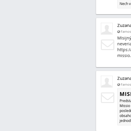
Nech v
Zuzan
Farnosť
MIsijný
neveri
https:/
missio
Zuzan
Farnosť
MIS
Predst
Missio 
posled
obsaho
jednod