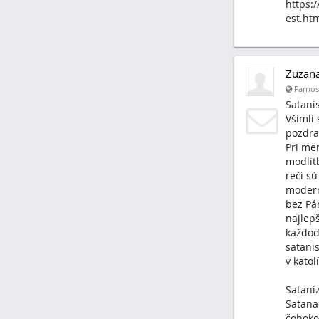
https:
est.htm
Zuzan
Farnosť
Satani
Všimli 
pozdra
Pri me
modlit
reči sú
modern
bez Pá
najlepš
každod
satanis
v katol
Satani
Satana
čohoko