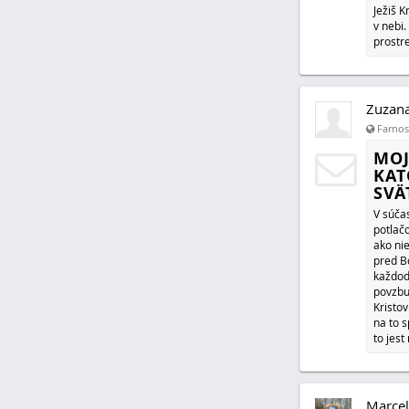
Zuzan
Farnosť
ONL
KAT
Chceš 
vlastne
Ježiš K
v nebi
prostr