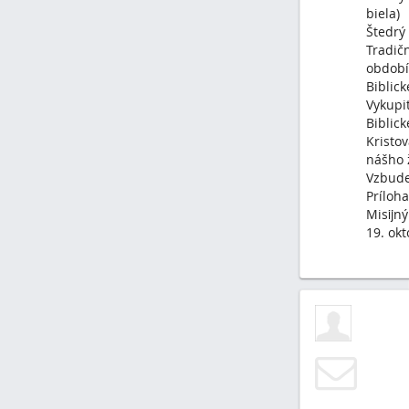
biela)
Štedrý
Tradič
období
Biblick
Vykupi
Biblick
Kristov
nášho 
Vzbude
Príloha
Misĳný 
19. ok