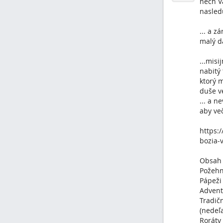
nech V
nasled
... a z
malý d
...misi
nabitý
ktorý 
duše v
... a n
aby več
https:
bozia-
Obsah 
Požeh
Pápeži 
Advent
Tradič
(nedeľa
Roráty 