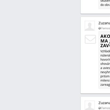
NEP
NA 
Posled
násilí
znamená
ktoré j
stavu.
patria.
skúsen
do obr
Zuzan
Farnosť
AKO
MA 
ZAV
Vzhľad
nútená
hovorí
ohovár
a uvie
nevyhn