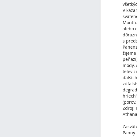
všetkýc
V káza
svätéh
Montfo
alebo d
dôrazn
s pred
Panens
žijeme 
peňazí,
módy, v
televíz
ďaľšíc
zúfalst
degrad
hriech"
(porov.
Zdroj:
Athana
Zasväte
Panny 