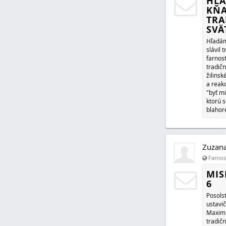
HĽA
KŇA
TRA
SVÄ
Hľadám
slávil 
farnost
tradič
žilins
a reakc
"byť mi
ktorú s
blahor
Zuzan
Farnosť
MIS
6
Posols
ustavi
Maximi
tradičn