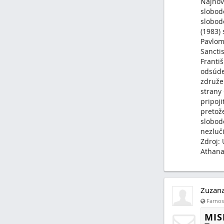
Najnov
slobod
slobod
(1983)
Pavlom 
Sancti
Franti
odsúde
združe
strany 
pripoj
pretož
slobod
nezluči
Zdroj:
Athana
Zuzan
Farnosť
MIS