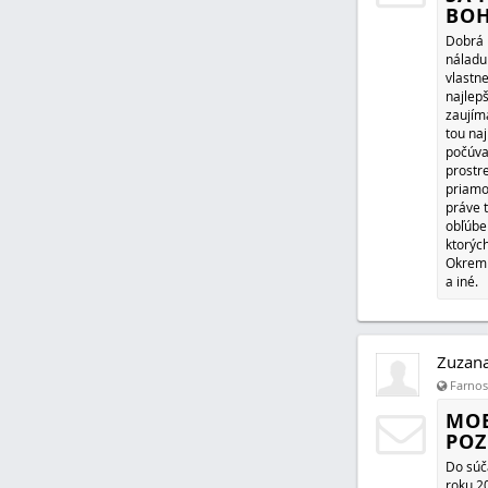
Zuzan
Farnosť
KAT
SA 
BO
Dobrá 
náladu 
vlastne
najlep
zaujím
tou na
počúva
prostr
priamo
práve 
obľúbe
ktorých
Okrem t
a iné.