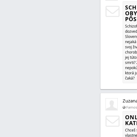
pritom 
milenc
zareag
Zuzan
Farnosť
SCH
OBY
PÔS
Schizo
dozved
Sloven
nejaká
svoj ži
chorob
jej tút
smrti? 
nepokú
ktorá 
čaká?