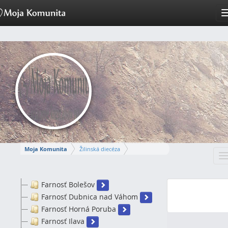
Moja Komunita
Žilinská diecéza
T
DEKANÁT ILAVA
n
Farnosť Bolešov
Farnosť Dubnica nad Váhom
Farnosť Horná Poruba
Farnosť Ilava