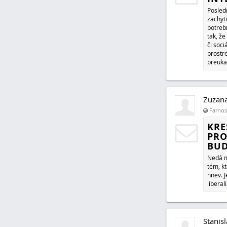
Posled
zachyti
potreb
tak, že
či soci
prostr
preuka
Zuzan
Farnosť
KRE
PRO
BUD
Nedá m
tém, k
hnev. 
libera
Stanis