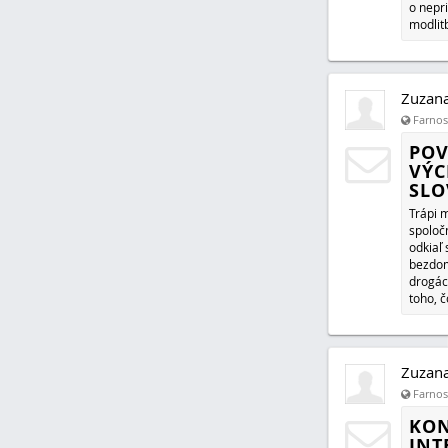
o nepri
modlit
Zuzan
Farnosť
POV
VÝC
SLO
Trápi 
spoloč
odkiaľ 
bezdom
drogác
toho, 
Zuzan
Farnosť
KON
INT