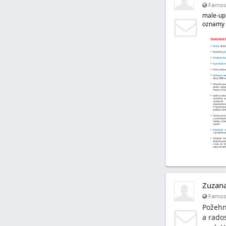
Farnos
male-upl
oznamy
Zuzan
Farnosť
Požehn
a rado