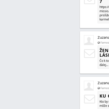
7
https:/
missio
prisľú
karmeli
Zuzan
Farnosť
ŽEN
LÁS
Čo k to
ďalej...
Zuzan
Farnosť
KU 
Kto by 
môže s