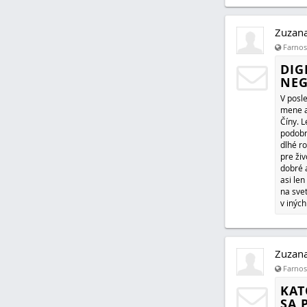
Zuzan
Farnosť
DIG
NEG
V posle
mene a
Číny. 
podobn
dlhé r
pre ži
dobré a
asi len
na sve
v iných