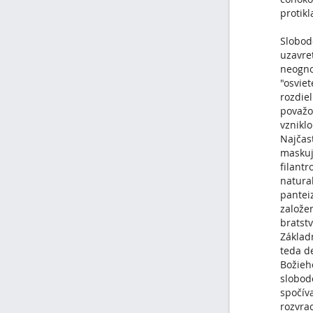
protikl
Slobod
uzavret
neognos
"osvie
rozdiel
považo
vznikl
Najčas
maskuj
filant
natura
pantei
založe
bratstv
Základ
teda d
Božieh
slobod
spočíva
rozvra