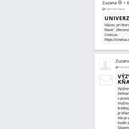
Zuzana
>
Farnosť Ilava
UNIVERZ
Názov, pri kto
hlave". (Recenz
CineLux -
https://cinelux
Zuzan
Farnosť
VÝZ
KŇ
Vyzývam
žehnan
v pravi
možnos
krátke
je kňa
Ale je
hodín a
Sloven