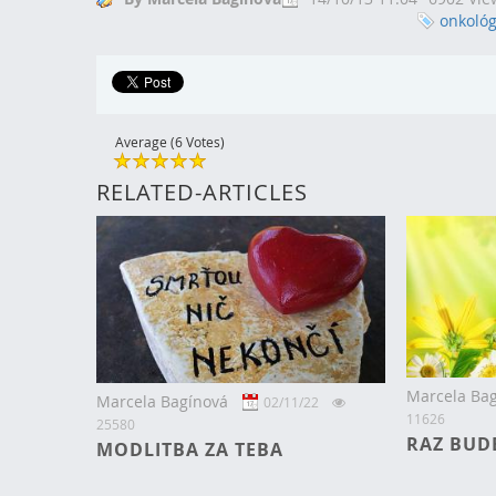
onkológ
Average (6 Votes)
RELATED-ARTICLES
Marcela Ba
Marcela Bagínová
02/11/22
11626
25580
RAZ BUD
MODLITBA ZA TEBA