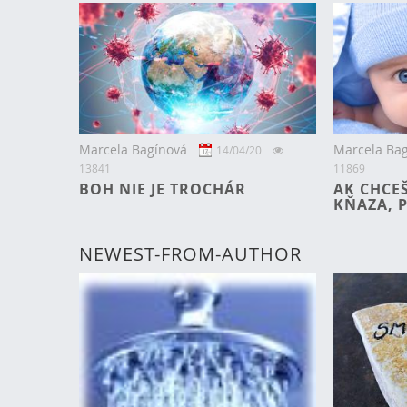
Marcela Bagínová
Marcela Ba
14/04/20
13841
11869
BOH NIE JE TROCHÁR
AK CHCE
KŇAZA, 
NEWEST-FROM-AUTHOR