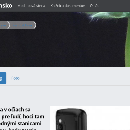
ensko
Modlitbová stena
Knižnica dokumentov
O nás
lava
Farnosť Ilava
g
Foto
a v očiach sa
 pre ľudí, hoci tam
hodnými stanicami