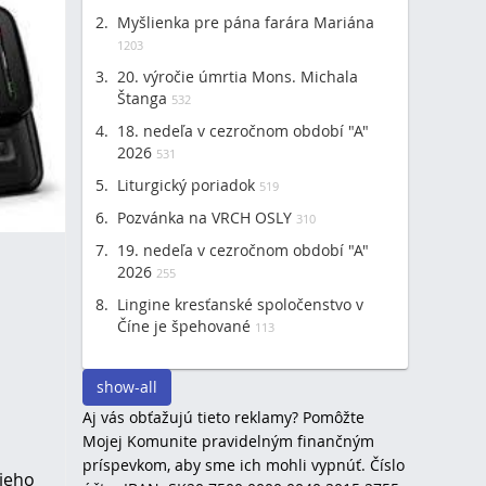
Myšlienka pre pána farára Mariána
1203
20. výročie úmrtia Mons. Michala
Štanga
532
18. nedeľa v cezročnom období "A"
2026
531
Liturgický poriadok
519
Pozvánka na VRCH OSLY
310
19. nedeľa v cezročnom období "A"
2026
255
Lingine kresťanské spoločenstvo v
Číne je špehované
113
show-all
Aj vás obťažujú tieto reklamy? Pomôžte
Mojej Komunite pravidelným finančným
príspevkom, aby sme ich mohli vypnúť. Číslo
 jeho