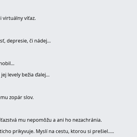
 virtuálny víťaz.
sť, depresie, či nádej...
obil...
ej levely bežia ďalej...
mu zopár slov.
“ víťazstvá mu nepomôžu a ani ho nezachránia.
ho prikyvuje. Myslí na cestu, ktorou si prešiel.....