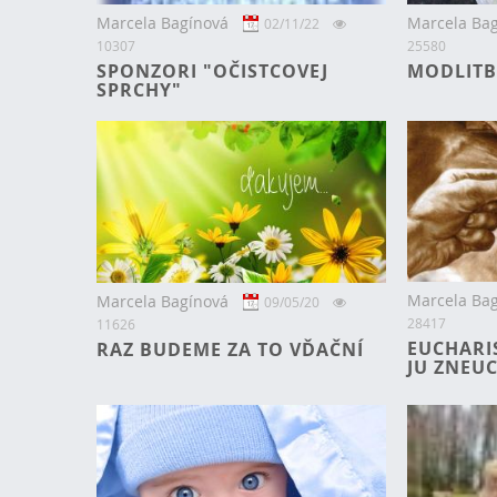
Marcela Bagínová
Marcela Ba
02/11/22
10307
25580
SPONZORI "OČISTCOVEJ
MODLITB
SPRCHY"
Marcela Ba
Marcela Bagínová
09/05/20
28417
11626
EUCHARI
RAZ BUDEME ZA TO VĎAČNÍ
JU ZNEUC