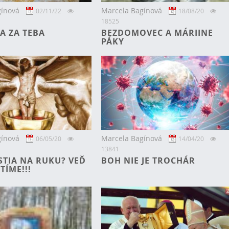
gínová
Marcela Bagínová
02/11/22
18/08/20
18525
A ZA TEBA
BEZDOMOVEC A MÁRIINE
PÁKY
gínová
Marcela Bagínová
06/05/20
14/04/20
13841
STIA NA RUKU? VEĎ
BOH NIE JE TROCHÁR
TÍME!!!