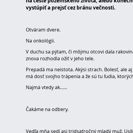
na ceste pozemského života, alebo konečn
vystúpiť a prejsť cez bránu večnosti.
Otváram dvere.
Na onkológii.
V duchu sa pýtam, či môjmu otcovi dala rakovin
znova rozhodla ožiť v jeho tele.
Prepadá ma neistota. Akýsi strach. Bolesť, ale aj
má dosť svojho trápenia a že sú tu ľudia, ktorý
Najmä vtedy ak......
Čakáme na odbery.
Vedľa mňa sedí asi tridsaťročný mladý muž. Usi