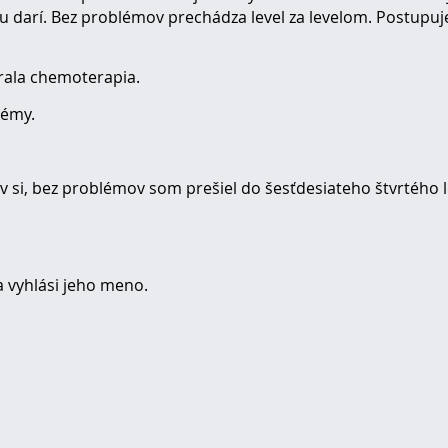
u darí. Bez problémov prechádza level za levelom. Postupuj
arala chemoterapia.
lémy.
v si, bez problémov som prešiel do šesťdesiateho štvrtého l
a vyhlási jeho meno.