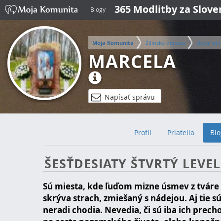
365 Modlitby za Slov
Blogy
Moja Komunita
Žilinská diecéza
Dekanát I
MARCELA
Napísať správu
Profil
Priatelia
Blo
ŠESŤDESIATY ŠTVRTÝ LEVEL
Sú miesta, kde ľuďom mizne úsmev z tváre 
skrýva strach, zmiešaný s nádejou. Aj tie sú
neradi chodia. Nevedia, či sú iba ich prec