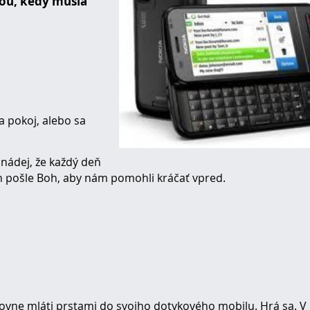
ou, kedy musia
a pokoj, alebo sa
 nádej, že každý deň
ch pošle Boh, aby nám pomohli kráčať vpred.
lovne mláti prstami do svojho dotykového mobilu. Hrá sa. V