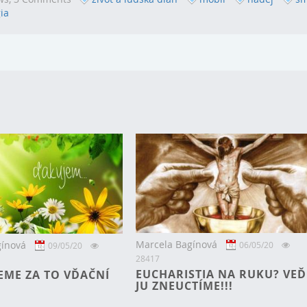
ia
Marcela Bagínová
gínová
06/05/20
09/05/20
28417
EUCHARISTIA NA RUKU? VEĎ
EME ZA TO VĎAČNÍ
JU ZNEUCTÍME!!!