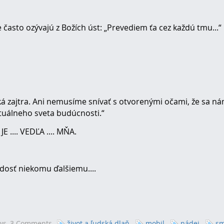
e často ozývajú z Božích úst: „Prevediem ťa cez každú tmu...“
á zajtra. Ani nemusíme snívať s otvorenými očami, že sa n
rtuálneho sveta budúcnosti.“
E .... VEDĽA .... MŇA.
dosť niekomu ďalšiemu....
ws,
3 Comments
život a ľudská dlaň
mobil
nádej
sm