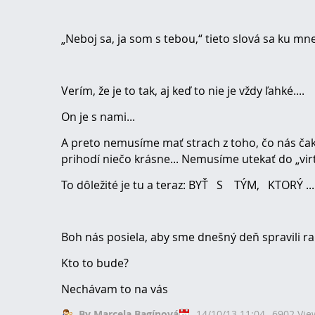
„Neboj sa, ja som s tebou,“ tieto slová sa ku mn
Verím, že je to tak, aj keď to nie je vždy ľahké....
On je s nami...
A preto nemusíme mať strach z toho, čo nás čak
prihodí niečo krásne... Nemusíme utekať do „vi
To dôležité je tu a teraz: BYŤ S TÝM, KTORÝ ... J
Boh nás posiela, aby sme dnešný deň spravili ra
Kto to bude?
Nechávam to na vás
By Marcela Bagínová
14/10/13 11:04
6902 Vie