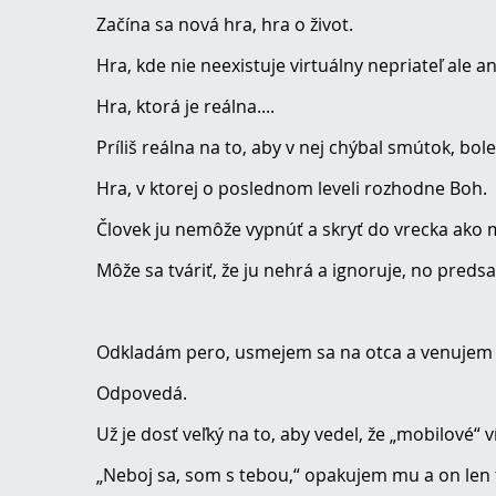
Začína sa nová hra, hra o život.
Hra, kde nie neexistuje virtuálny nepriateľ ale ani
Hra, ktorá je reálna....
Príliš reálna na to, aby v nej chýbal smútok, bole
Hra, v ktorej o poslednom leveli rozhodne Boh.
Človek ju nemôže vypnúť a skryť do vrecka ako m
Môže sa tváriť, že ju nehrá a ignoruje, no predsa j
Odkladám pero, usmejem sa na otca a venujem 
Odpovedá.
Už je dosť veľký na to, aby vedel, že „mobilové
„Neboj sa, som s tebou,“ opakujem mu a on len tic