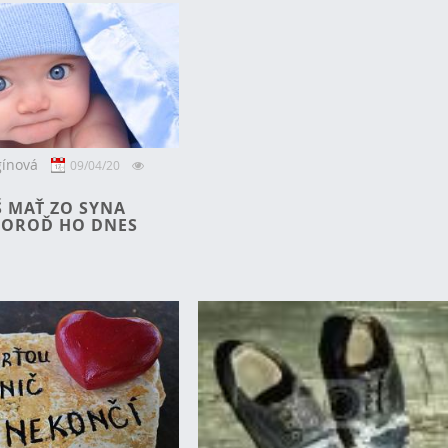
gínová
09/04/20
Š MAŤ ZO SYNA
POROĎ HO DNES