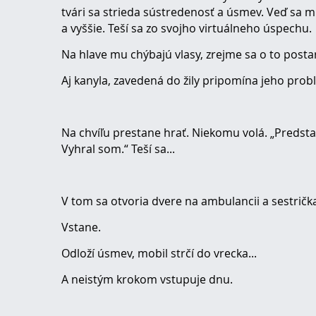
tvári sa strieda sústredenosť a úsmev. Veď sa m
a vyššie. Teší sa zo svojho virtuálneho úspechu.
Na hlave mu chýbajú vlasy, zrejme sa o to post
Aj kanyla, zavedená do žily pripomína jeho prob
Na chvíľu prestane hrať. Niekomu volá. „Predsta
Vyhral som.“ Teší sa...
V tom sa otvoria dvere na ambulancii a sestričk
Vstane.
Odloží úsmev, mobil strčí do vrecka...
A neistým krokom vstupuje dnu.