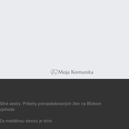
Silné sestry: Príbehy prenasledovaných žien na Blízkom
východe
Za mediálnou stenou je ticho