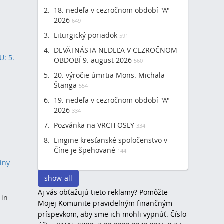
18. nedeľa v cezročnom období "A"
.
2026
649
Liturgický poriadok
591
DEVÄTNÁSTA NEDEĽA V CEZROČNOM
: 5.
OBDOBÍ 9. august 2026
560
20. výročie úmrtia Mons. Michala
Štanga
554
19. nedeľa v cezročnom období "A"
2026
334
Pozvánka na VRCH OSLY
334
Lingine kresťanské spoločenstvo v
Číne je špehované
144
iny
show-all
Aj vás obťažujú tieto reklamy? Pomôžte
, in
Mojej Komunite pravidelným finančným
príspevkom, aby sme ich mohli vypnúť. Číslo