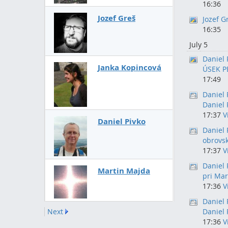
16:36
Jozef Greš
Jozef G
16:35
July 5
Daniel 
Janka Kopincová
ÚSEK P
17:49
Daniel 
Daniel 
17:37
V
Daniel Pivko
Daniel 
obrovsk
17:37
V
Daniel 
Martin Majda
pri Mar
17:36
V
Daniel 
Next
Daniel 
17:36
V