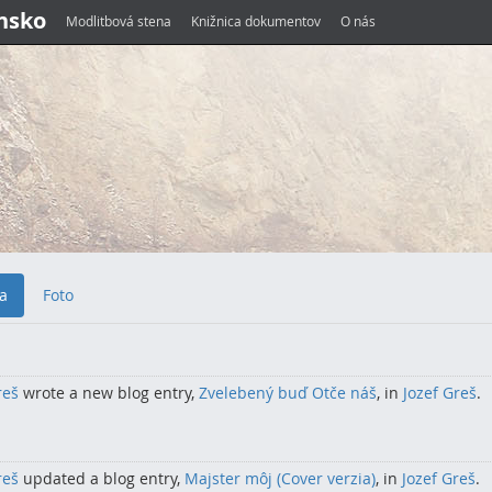
ensko
Modlitbová stena
Knižnica dokumentov
O nás
ia
Foto
reš
wrote a new blog entry,
Zvelebený buď Otče náš
, in
Jozef Greš
.
reš
updated a blog entry,
Majster môj (Cover verzia)
, in
Jozef Greš
.