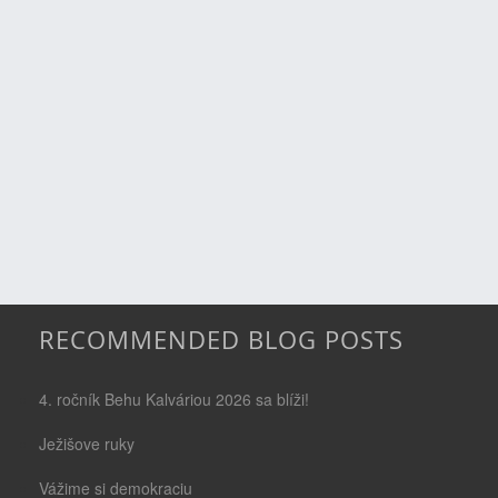
RECOMMENDED BLOG POSTS
4. ročník Behu Kalváriou 2026 sa blíži!
Ježišove ruky
Vážime si demokraciu