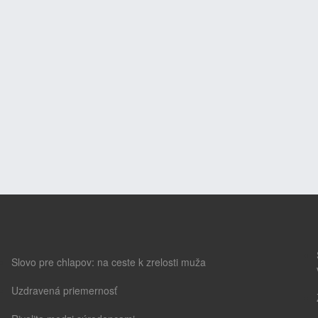
Slovo pre chlapov: na ceste k zrelosti muža
Uzdravená priemernosť