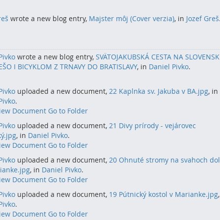
reš
wrote a new blog entry,
Majster môj (Cover verzia)
, in
Jozef Greš
Pivko
wrote a new blog entry,
SVÄTOJAKUBSKÁ CESTA NA SLOVENSKU
EŠO I BICYKLOM Z TRNAVY DO BRATISLAVY
, in
Daniel Pivko
.
Pivko
uploaded a new document,
22 Kaplnka sv. Jakuba v BA.jpg
, in
Pivko
.
iew Document
Go to Folder
Pivko
uploaded a new document,
21 Divy prírody - vejárovec
ý.jpg
, in
Daniel Pivko
.
iew Document
Go to Folder
Pivko
uploaded a new document,
20 Ohnuté stromy na svahoch dol
ianke.jpg
, in
Daniel Pivko
.
iew Document
Go to Folder
Pivko
uploaded a new document,
19 Pútnický kostol v Marianke.jpg
Pivko
.
iew Document
Go to Folder