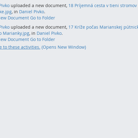
Pivko
uploaded a new document,
18 Príjemná cesta v tieni stromov 
ke.jpg
, in
Daniel Pivko
.
iew Document
Go to Folder
Pivko
uploaded a new document,
17 Kríže počas Marianskej pútnic
o Marianky.jpg
, in
Daniel Pivko
.
iew Document
Go to Folder
 to these activities.
(Opens New Window)