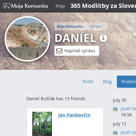
365 Modlitby za Slov
Blogy
Moja Komunita
Nemám
DANIEL
Napísať správu
Profil
Blog
Priatel
Daniel Ruščák has 15 friends.
July 30
Jozef G
Ján Pankovčin
16:56
July 12
Jozef G