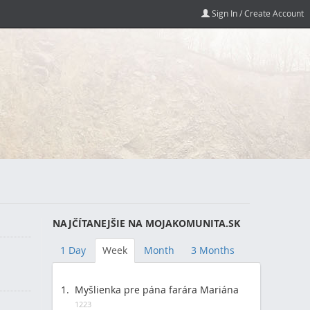
Sign In / Create Account
NAJČÍTANEJŠIE NA MOJAKOMUNITA.SK
1 Day
Week
Month
3 Months
Myšlienka pre pána farára Mariána
1223