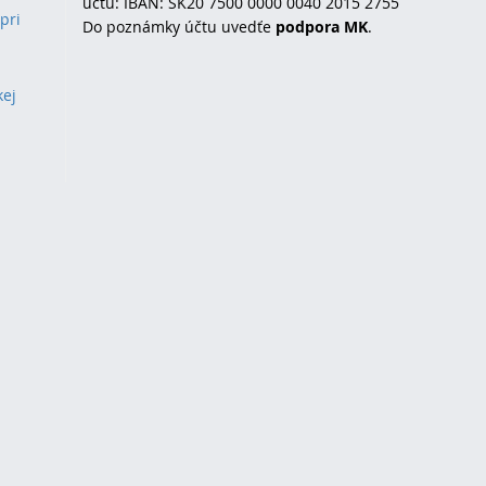
účtu: IBAN: SK20 7500 0000 0040 2015 2755
pri
Do poznámky účtu uvedťe
podpora MK
.
kej