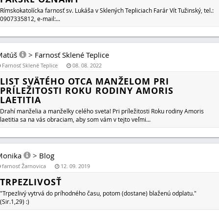
Rímskokatolícka farnosť sv. Lukáša v Sklených Tepliciach Farár Vít Tužinský, tel.:
0907335812, e-mail:...
Matúš
>
Farnosť Sklené Teplice
Farnosť Sklené Teplice
08. 08. 2022
LIST SVÄTÉHO OTCA MANŽELOM PRI
PRÍLEŽITOSTI ROKU RODINY AMORIS
LAETITIA
Drahí manželia a manželky celého sveta! Pri príležitosti Roku rodiny Amoris
laetitia sa na vás obraciam, aby som vám v tejto veľmi...
Monika
>
Blog
farnosť Žarnovica
12. 09. 2019
TRPEZLIVOSŤ
"Trpezlivý vytrvá do príhodného času, potom (dostane) blaženú odplatu."
(Sir.1,29) :)