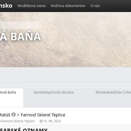
ensko
Modlitbová stena
Knižnica dokumentov
O nás
Á BAŇA
Nová Baňa
Banskobystrická diecéza
Rímskokatolícka Cirke
Matúš
>
Farnosť Sklené Teplice
Farnosť Sklené Teplice
15. 08. 2023
FARSKÉ OZNAMY