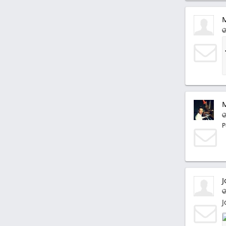
P
J
J