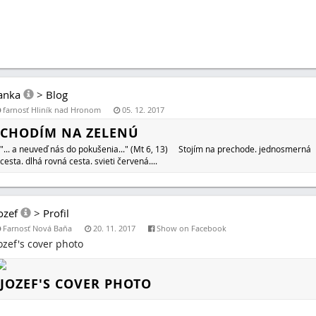
anka
>
Blog
farnosť Hliník nad Hronom
05. 12. 2017
CHODÍM NA ZELENÚ
"... a neuveď nás do pokušenia..." (Mt 6, 13) Stojím na prechode. jednosmerná
cesta. dlhá rovná cesta. svieti červená....
ozef
>
Profil
Farnosť Nová Baňa
20. 11. 2017
Show on Facebook
ozef's cover photo
JOZEF'S COVER PHOTO