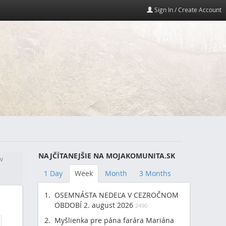
Sign In / Create Account
NAJČÍTANEJŠIE NA MOJAKOMUNITA.SK
v
1 Day
Week
Month
3 Months
OSEMNÁSTA NEDEĽA V CEZROČNOM
OBDOBÍ 2. august 2026
2490
Myšlienka pre pána farára Mariána