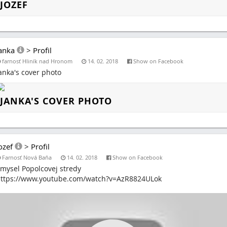
JOZEF
anka
>
Profil
farnosť Hliník nad Hronom
14. 02. 2018
Show on Facebook
anka's cover photo
JANKA'S COVER PHOTO
ozef
>
Profil
Farnosť Nová Baňa
14. 02. 2018
Show on Facebook
mysel Popolcovej stredy
ttps://www.youtube.com/watch?v=AzR8824ULok