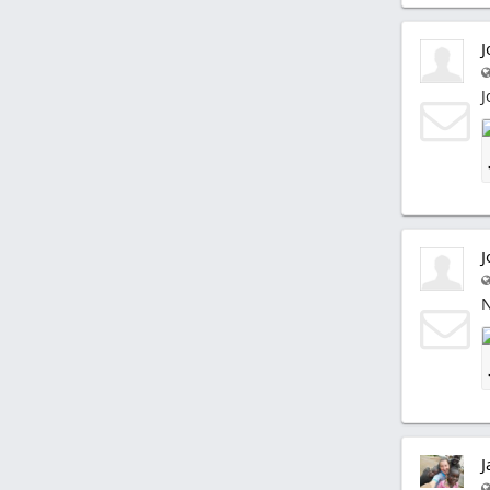
J
J
J
N
J