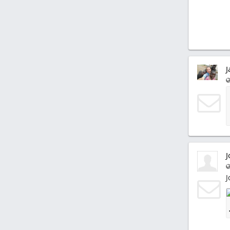
J
J
J