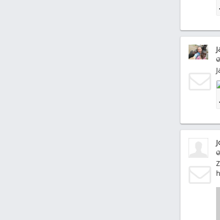
J
J
J
Z
h