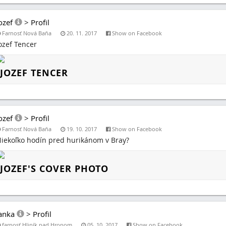
ozef
>
Profil
Farnosť Nová Baňa
20. 11. 2017
Show on Facebook
ozef Tencer
JOZEF TENCER
ozef
>
Profil
Farnosť Nová Baňa
19. 10. 2017
Show on Facebook
iekoľko hodín pred hurikánom v Bray?
JOZEF'S COVER PHOTO
anka
>
Profil
farnosť Hliník nad Hronom
05. 10. 2017
Show on Facebook