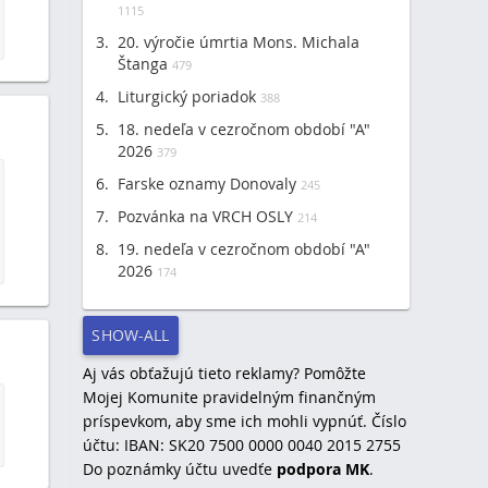
1115
20. výročie úmrtia Mons. Michala
Štanga
479
Liturgický poriadok
388
18. nedeľa v cezročnom období "A"
2026
379
Farske oznamy Donovaly
245
Pozvánka na VRCH OSLY
214
19. nedeľa v cezročnom období "A"
2026
174
SHOW-ALL
Aj vás obťažujú tieto reklamy? Pomôžte
Mojej Komunite pravidelným finančným
príspevkom, aby sme ich mohli vypnúť. Číslo
účtu: IBAN: SK20 7500 0000 0040 2015 2755
Do poznámky účtu uvedťe
podpora MK
.