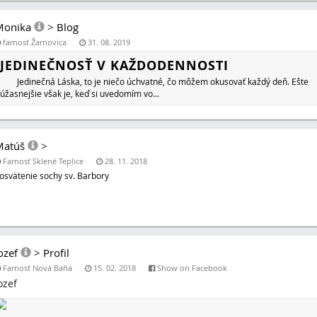
Monika
>
Blog
farnosť Žarnovica
31. 08. 2019
JEDINEČNOSŤ V KAŽDODENNOSTI
Jedinečná Láska, to je niečo úchvatné, čo môžem okusovať každý deň. Ešte
úžasnejšie však je, keď si uvedomím vo...
Matúš
>
Farnosť Sklené Teplice
28. 11. 2018
osvätenie sochy sv. Barbory
ozef
>
Profil
Farnosť Nová Baňa
15. 02. 2018
Show on Facebook
ozef