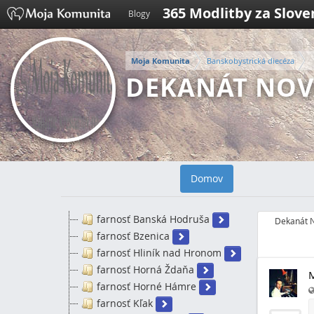
365 Modlitby za Slov
Blogy
Moja Komunita
Banskobystrická diecéza
DEKANÁT NOV
Domov
farnosť Banská Hodruša
Dekanát 
farnosť Bzenica
farnosť Hliník nad Hronom
farnosť Horná Ždaňa
farnosť Horné Hámre
farnosť Kľak