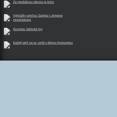
Za mediálnou stenou je ticho
Vyhrážky smrťou Saleha v Jemene
neodrádzajú
Novinka: biblické hry
Každý deň na sv. omši s Mojou Komunitou
$reklama
$footer