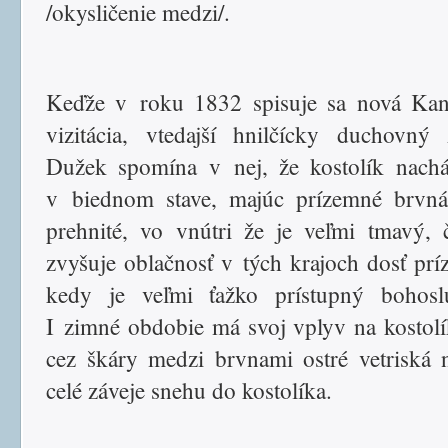
/okysličenie medzi/.
Keďže v roku 1832 spisuje sa nová Kan
vizitácia, vtedajší hnilčícky duchovný
Dužek spomína v nej, že kostolík nach
v biednom stave, majúc prízemné brvná
prehnité, vo vnútri že je veľmi tmavý, 
zvyšuje oblačnosť v tých krajoch dosť prí
kedy je veľmi ťažko prístupný bohosl
I zimné obdobie má svoj vplyv na kostolí
cez škáry medzi brvnami ostré vetriská 
celé záveje snehu do kostolíka.