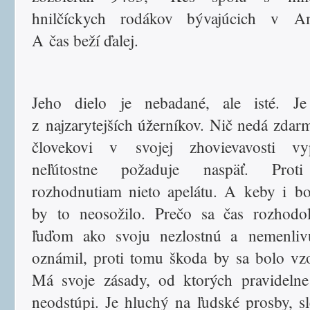
hnilčíckych rodákov bývajúcich v Am
A čas beží ďalej.
Jeho dielo je nebadané, ale isté. Je
z najzarytejších úžerníkov. Nič nedá zdar
človekovi v svojej zhovievavosti vyp
neľútostne požaduje naspäť. Prot
rozhodnutiam nieto apelátu. A keby i bo
by to neosožilo. Prečo sa čas rozhodo
ľuďom ako svoju nezlostnú a nemenliv
oznámil, proti tomu škoda by sa bolo vzo
Má svoje zásady, od ktorých pravideln
neodstúpi. Je hluchý na ľudské prosby, s