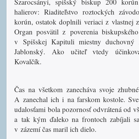
Szarocsányi, spišský biskup 200 korú
halierov: Riaditeľstvo roztockých závo
korún, ostatok doplnili veriaci z vlastnej 
Organ posvätil z poverenia biskupskéh
v Spišskej Kapituli miestny duchovný 
Jablonský. Ako učiteľ vtedy účinkov
Kovalčík.
Čas na všetkom zanecháva svoje zhubné
A zanechal ich i na farskom kostole. Sv
udalosťami bola pozornosť odvrátená od v
a tak kým ďaleko na frontoch zabíjali sa
v zázemí čas maril ich dielo.