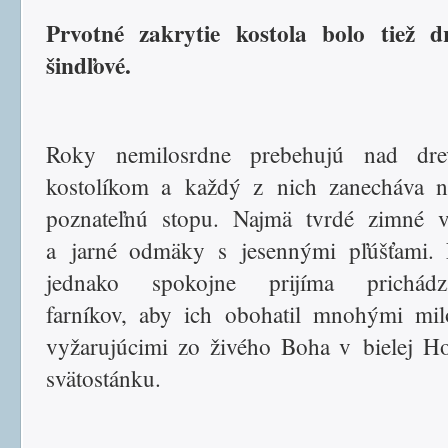
Prvotné zakrytie kostola bolo tiež dr
šindľové.
Roky nemilosrdne prebehujú nad dre
kostolíkom a každý z nich zanecháva 
poznateľnú stopu. Najmä tvrdé zimné v
a jarné odmäky s jesennými pľúšťami.
jednako spokojne prijíma prichádza
farníkov, aby ich obohatil mnohými mil
vyžarujúcimi zo živého Boha v bielej Ho
svätostánku.