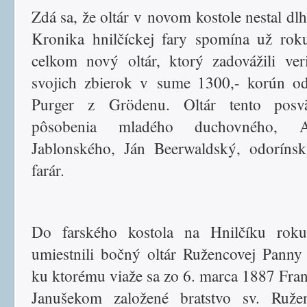
Zdá sa, že oltár v novom kostole nestal dlh
Kronika hnilčíckej fary spomína už ro
celkom nový oltár, ktorý zadovážili ver
svojich zbierok v sume 1300,- korún o
Purger z Grödenu. Oltár tento posvä
pôsobenia mladého duchovného, A
Jablonského, Ján Beerwaldský, odoríns
farár.
Do farského kostola na Hnilčíku rok
umiestnili bočný oltár Ružencovej Panny
ku ktorému viaže sa zo 6. marca 1887 Fra
Janušekom založené bratstvo sv. Ruže