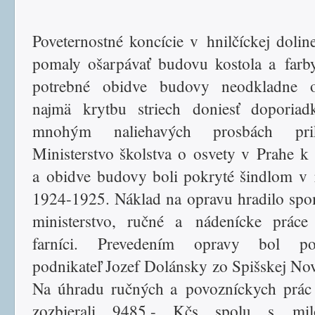
Poveternostné koncície v hnilčíckej doline
pomaly ošarpávať budovu kostola a farb
potrebné obidve budovy neodkladne op
najmä krytbu striech doniesť doporiad
mnohým naliehavých prosbách prik
Ministerstvo školstva o osvety v Prahe k
a obidve budovy boli pokryté šindlom v
1924-1925. Náklad na opravu hradilo sp
ministerstvo, ručné a nádenícke práce
farníci. Prevedením opravy bol po
podnikateľ Jozef Dolánsky zo Spišskej Nov
Na úhradu ručných a povozníckych prác 
zozbierali 9485,- Kčs spolu s mil