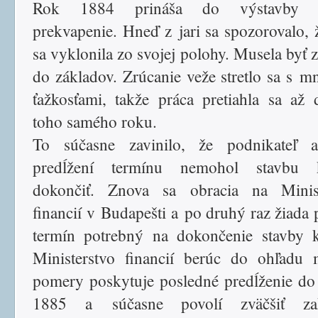
Rok 1884 prináša do výstavby n
prekvapenie. Hneď z jari sa spozorovalo, 
sa vyklonila zo svojej polohy. Musela byť 
do základov. Zrúcanie veže stretlo sa s 
ťažkosťami, takže práca pretiahla sa až 
toho samého roku.
To súčasne zavinilo, že podnikateľ a
predĺžení termínu nemohol stavbu k
dokončiť. Znova sa obracia na Minist
financií v Budapešti a po druhý raz žiada p
termín potrebný na dokončenie stavby k
Ministerstvo financií berúc do ohľadu 
pomery poskytuje posledné predĺženie do 
1885 a súčasne povolí zväčšiť zakr