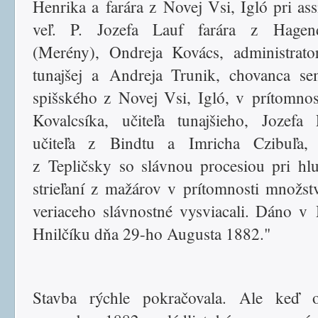
Henrika a farára z Novej Vsi, Igló pri assi
veľ. P. Jozefa Lauf farára z Hagend
(Merény), Ondreja Kovács, administrato
tunajšej a Andreja Trunik, chovanca se
spišského z Novej Vsi, Igló, v prítomnos
Kovalcsíka, učiteľa tunajšieho, Jozefa 
učiteľa z Bindtu a Imricha Czibuľa, u
z Tepličsky so slávnou procesiou pri h
strieľaní z mažárov v prítomnosti množst
veriaceho slávnostné vysviacali. Dáno 
Hnilčíku dňa 29-ho Augusta 1882."
Stavba rýchle pokračovala. Ale keď 