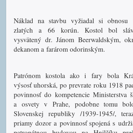
Náklad na stavbu vyžiadal si obnosu 
zlatých a 66 korún. Kostol bol sláv
vysvätený dr. Jánom Beerwaldským, ok
dekanom a farárom odorinským.
Patrónom kostola ako i fary bola Krá
výsosť uhorská, po prevrate roku 1918 pad
povinnosť do kompetencie Ministerstva š
a osvety v Prahe, podobne tomu bol
Slovenskej republiky /1939-1945/, ter
priamy dozor a povinnosť spojená s udrž
patronátnou budovou na Hnilčíku pre