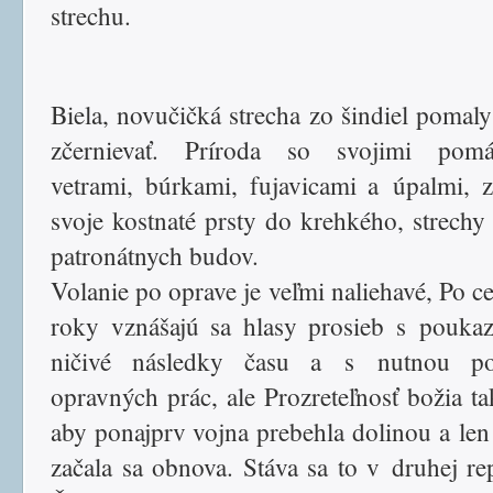
strechu.
Biela, novučičká strecha zo šindiel pomaly
zčernievať. Príroda so svojimi pomá
vetrami, búrkami, fujavicami a úpalmi, z
svoje kostnaté prsty do krehkého, strechy 
patronátnych budov.
Volanie po oprave je veľmi naliehavé, Po ce
roky vznášajú sa hlasy prosieb s pouk
ničivé následky času a s nutnou po
opravných prác, ale Prozreteľnosť božia ta
aby ponajprv vojna prebehla dolinou a le
začala sa obnova. Stáva sa to v druhej re