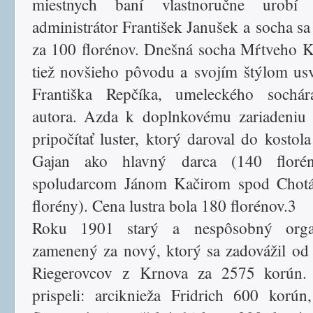
miestnych baní vlastnoručne urobí t
administrátor František Janušek a socha sa
za 100 florénov. Dnešná socha Mŕtveho Kr
tiež novšieho pôvodu a svojím štýlom us
Františka Repčíka, umeleckého sochár
autora. Azda k doplnkovému zariadeniu
pripočítať luster, ktorý daroval do kostola
Gajan ako hlavný darca (140 floré
spoludarcom Jánom Kačirom spod Chotá
florény). Cena lustra bola 180 florénov.3
Roku 1901 starý a nespôsobný org
zamenený za nový, ktorý sa zadovážil od
Riegerovcov z Krnova za 2575 korún.
prispeli: arciknieža Fridrich 600 korún