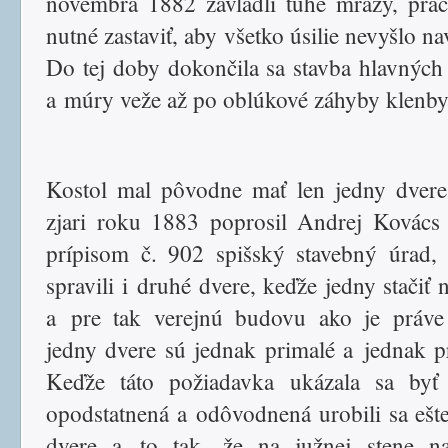
novembra 1882 zavládli tuhé mrazy, prá
nutné zastaviť, aby všetko úsilie nevyšlo n
Do tej doby dokončila sa stavba hlavnýc
a múry veže až po oblúkové záhyby klenby
Kostol mal pôvodne mať len jedny dvere
zjari roku 1883 poprosil Andrej Kovács
prípisom č. 902 spišský stavebný úrad,
spravili i druhé dvere, keďže jedny stačiť
a pre tak verejnú budovu ako je práve
jedny dvere sú jednak primalé a jednak p
Keďže táto požiadavka ukázala sa byť 
opodstatnená a odôvodnená urobili sa ešt
dvere a to tak, že na južnej stene na