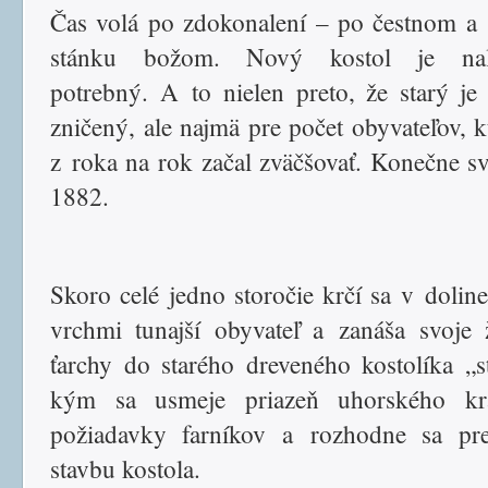
Čas volá po zdokonalení – po čestnom 
stánku božom. Nový kostol je nal
potrebný. A to nielen preto, že starý je
zničený, ale najmä pre počet obyvateľov, k
z roka na rok začal zväčšovať. Konečne sv
1882.
Skoro celé jedno storočie krčí sa v dolin
vrchmi tunajší obyvateľ a zanáša svoje 
ťarchy do starého dreveného kostolíka „s
kým sa usmeje priazeň uhorského kr
požiadavky farníkov a rozhodne sa pr
stavbu kostola.