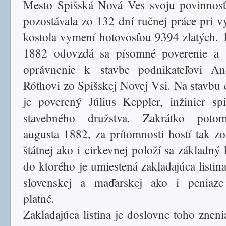
Mesto Spišská Nová Ves svoju povinnosť
pozostávala zo 132 dní ručnej práce pri v
kostola vymení hotovosťou 9394 zlatých. 1
1882 odovzdá sa písomné poverenie a 
oprávnenie k stavbe podnikateľovi And
Róthovi zo Spišskej Novej Vsi. Na stavbu 
je poverený Július Keppler, inžinier sp
stavebného družstva. Zakrátko poto
augusta 1882, za prítomnosti hostí tak zo
štátnej ako i cirkevnej položí sa základný
do ktorého je umiestená zakladajúca listina
slovenskej a maďarskej ako i peniaze
platné.
Zakladajúca listina je doslovne toho zneni