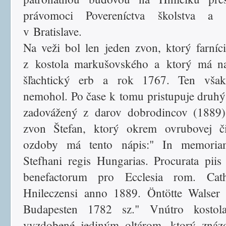
právomoci Povereníctva školstva a 
v Bratislave.
Na veži bol len jeden zvon, ktorý farníci
z kostola markušovského a ktorý má na
šľachtický erb a rok 1767. Ten však 
nemohol. Po čase k tomu pristupuje druhý,
zadovážený z darov dobrodincov (1889)
zvon Štefan, ktorý okrem ovrubovej či
ozdoby má tento nápis:" In memoria
Stefhani regis Hungarias. Procurata piis 
benefactorum pro Ecclesia rom. Cat
Hnileczensi anno 1889. Öntötte Walser
Budapesten 1782 sz." Vnútro kostol
vyzdobené jediným oltárom, ktorý znáz