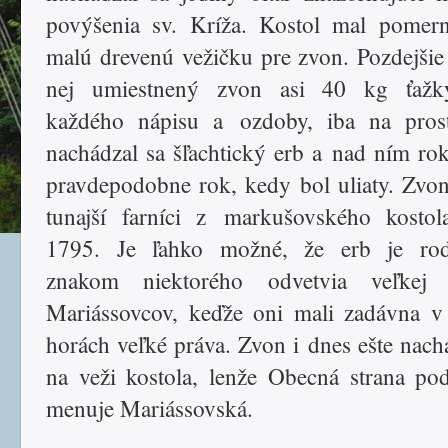
povýšenia sv. Kríža. Kostol mal pomer
malú drevenú vežičku pre zvon. Pozdejšie
nej umiestnený zvon asi 40 kg ťažk
každého nápisu a ozdoby, iba na prost
nachádzal sa šľachtický erb a nad ním ro
pravdepodobne rok, kedy bol uliaty. Zvon
tunajší farníci z markušovského kosto
1795. Je ľahko možné, že erb je ro
znakom niektorého odvetvia veľkej 
Mariássovcov, keďže oni mali zadávna v
horách veľké práva. Zvon i dnes ešte nach
na veži kostola, lenže Obecná strana po
menuje Mariássovská.