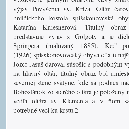
výjav Povýšenia sv. Kríža. Oltár čaro
hnilčíckeho kostola spišskonoveská oby
Katarína Kniesnerová. Titulný obraz 
predstavuje výjav z Golgoty a je die
Springera (maľovaný 1885). Keď poz
(1926) spisskonovoveský obyvateľ a tunajš
Jozef Jasuš daroval súsošie s podobným 
na hlavný oltár, titulný obraz bol umies
severnej stene svätyne, kde sa podnes na
Bohostánok zo starého oltára je položený 
vedľa oltára sv. Klementa a v ňom sa
potrebné veci ku krstu.2