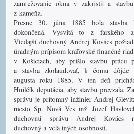
zamrežovanie okna v zakristii a stavbu
z kameňa.
Presne 30. júna 1885 bola stavba k
dokončená. Vysvitá to z farského ar
Vtedajší duchovný Andrej Kovács požiada
úradným prípisom kráľovské finančné riadi
v Košiciach, aby prišlo stavbu prácu p
a stavbu zkolaudovať, k čomu dôjde 
augusta roku 1885. V ten deň prichá
Hnilčík deputácia, aby stavbu prevzala. Za
správu je prítomný inžinier Andrej Glevit
mesto Sp. Nová Ves inž. Jozef Havlove
duchovnú správu Andrej Kovács m
duchovný a veľa iných osobností.