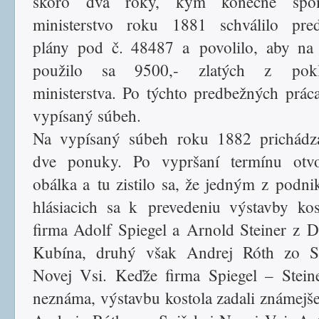
skoro dva roky, kým konečne spo
ministerstvo roku 1881 schválilo pred
plány pod č. 48487 a povolilo, aby na
použilo sa 9500,- zlatých z pokl
ministerstva. Po týchto predbežných prác
vypísaný súbeh.
Na vypísaný súbeh roku 1882 prichádza
dve ponuky. Po vypršaní termínu otvo
obálka a tu zistilo sa, že jedným z podnik
hlásiacich sa k prevedeniu výstavby kos
firma Adolf Spiegel a Arnold Steiner z 
Kubína, druhý však Andrej Róth zo Sp
Novej Vsi. Keďže firma Spiegel – Stein
neznáma, výstavbu kostola zadali známejše