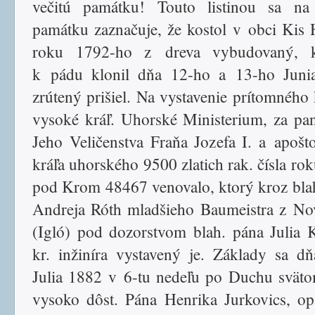
večitú památku! Touto listinou sa na 
památku zaznačuje, že kostol v obci Kis 
roku 1792-ho z dreva vybudovaný, 
k pádu klonil dňa 12-ho a 13-ho Juni
zrútený prišiel. Na vystavenie prítomného 
vysoké kráľ. Uhorské Ministerium, za pa
Jeho Veličenstva Fraňa Jozefa I. a apošt
kráľa uhorského 9500 zlatich rak. čísla ro
pod Krom 48467 venovalo, ktorý kroz bla
Andreja Róth mladšieho Baumeistra z No
(Igló) pod dozorstvom blah. pána Julia 
kr. inžiníra vystavený je. Základy sa d
Julia 1882 v 6-tu nedeľu po Duchu svät
vysoko dôst. Pána Henrika Jurkovics, op