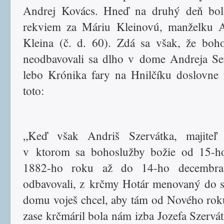
Andrej Kovács. Hneď na druhý deň bol
rekviem za Máriu Kleinovú, manželku A
Kleina (č. d. 60). Zdá sa však, že boh
neodbavovali sa dlho v dome Andreja Se
lebo Krónika fary na Hnilčíku doslovne
toto:
„Keď však Andriš Szervátka, majiteľ
v ktorom sa bohoslužby božie od 15-ho
1882-ho roku až do 14-ho decembr
odbavovali, z krčmy Hotár menovaný do 
domu voješ chcel, aby tám od Nového ro
zase krčmáril bola nám izba Jozefa Szervá