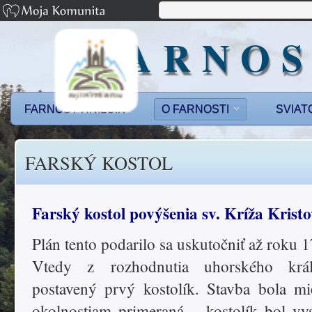
FARNOS
FARNOSŤ HNILČÍK
O FARNOSTI
SVIAT
FARSKÝ KOSTOL
Farský kostol povýšenia sv. Kríža Krist
Plán tento podarilo sa uskutočniť až roku 
Vtedy z rozhodnutia uhorského krá
postavený prvý kostolík. Stavba bola m
okolnostiam primeraná – kostolík bol vy