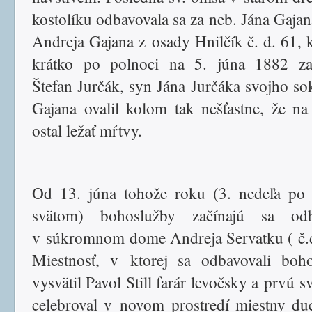
kostolíku odbavovala sa za neb. Jána Gajan
Andreja Gajana z osady Hnilčík č. d. 61, 
krátko po polnoci na 5. júna 1882 zav
Štefan Jurčák, syn Jána Jurčáka svojho so
Gajana ovalil kolom tak nešťastne, že na
ostal ležať mŕtvy.
Od 13. júna tohože roku (3. nedeľa po
svätom) bohoslužby začínajú sa odb
v súkromnom dome Andreja Servatku ( č.d
Miestnosť, v ktorej sa odbavovali boh
vysvätil Pavol Still farár levočsky a prvú 
celebroval v novom prostredí miestny d