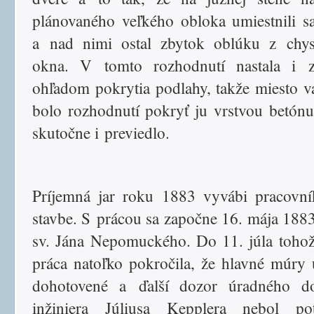
plánovaného veľkého obloka umiestnili s
a nad nimi ostal zbytok oblúku z chys
okna. V tomto rozhodnutí nastala i 
ohľadom pokrytia podlahy, takže miesto 
bolo rozhodnutí pokryť ju vrstvou betónu
skutočne i previedlo.
Príjemná jar roku 1883 vyvábi pracovn
stavbe. S prácou sa započne 16. mája 188
sv. Jána Nepomuckého. Do 11. júla toho
práca natoľko pokročila, že hlavné múry 
dohotovené a ďalší dozor úradného do
inžiniera Júliusa Kepplera nebol pot