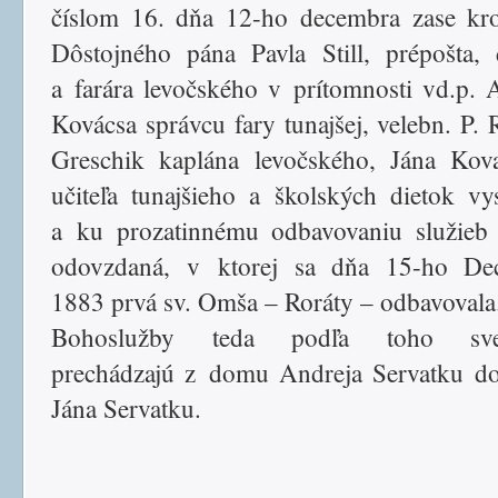
číslom 16. dňa 12-ho decembra zase kr
Dôstojného pána Pavla Still, prépošta,
a farára levočského v prítomnosti vd.p. 
Kovácsa správcu fary tunajšej, velebn. P. 
Greschik kaplána levočského, Jána Kova
učiteľa tunajšieho a školských dietok vy
a ku prozatinnému odbavovaniu služieb
odovzdaná, v ktorej sa dňa 15-ho De
1883 prvá sv. Omša – Roráty – odbavovala
Bohoslužby teda podľa toho sved
prechádzajú z domu Andreja Servatku d
Jána Servatku.