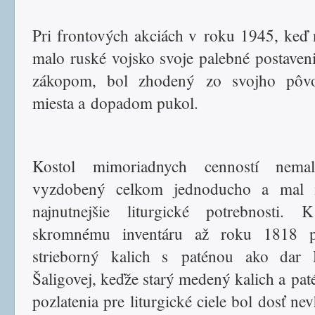
Pri frontových akciách v roku 1945, keď 
malo ruské vojsko svoje palebné postaveni
zákopom, bol zhodený zo svojho pôv
miesta a dopadom pukol.
Kostol mimoriadnych cenností nema
vyzdobený celkom jednoducho a mal i
najnutnejšie liturgické potrebnosti. 
skromnému inventáru až roku 1818 p
strieborný kalich s paténou ako dar 
Šaligovej, keďže starý medený kalich a pat
pozlatenia pre liturgické ciele bol dosť ne