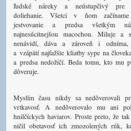
ľudské náreky a neústupčivý pre 
doliehanie. Všetci v ňom začíname
jestvovanie a predsa všetkým n
najnesúcitnejšou macochou. Miluje a s
nenávidí, dáva a zároveň i odníma,
a vzápätí najťažšie kliatby sype na človek
a predsa nedožičí. Beda tomu, kto mu p
dôveruje.
Myslím času nikdy sa nedôverovali pr
vrtkavosť. A nedôverovalo mu ani pok
hnilčíckych haviarov. Proste preto, že tak
ničil obetavosť ich zmozolených rúk, k