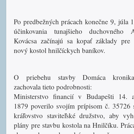
Po predbežných prácach konečne 9, júla 
účinkovania tunajšieho duchovného A
Kovácsa začínajú sa kopať základy pre
nový kostol hnilčíckych baníkov.
O priebehu stavby Domáca kronik
zachovala tieto podrobnosti:
Ministerstvo financií v Budapešti 14. 
1879 poverilo svojím prípisom č. 35726 
kráľovstvo staviteľské družstvo, aby vyh
plány pre stavbu kostola na Hnilčíku. Práca