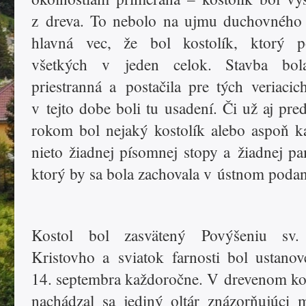
z dreva. To nebolo na ujmu duchovného 
hlavná vec, že bol kostolík, ktorý po
všetkých v jeden celok. Stavba bol
priestranná a postačila pre tých veriacich
v tejto dobe boli tu usadení. Či už aj pre
rokom bol nejaký kostolík alebo aspoň k
nieto žiadnej písomnej stopy a žiadnej pa
ktorý by sa bola zachovala v ústnom podan
Kostol bol zasvätený Povýšeniu sv.
Kristovho a sviatok farnosti bol ustano
14. septembra každoročne. V drevenom ko
nachádzal sa jediný oltár znázorňujúci