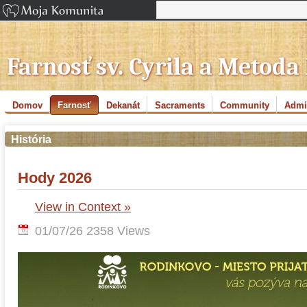
Farnosť sv. Cyrila a Metoda
Domov
Farnosť
Dekanát
Sacraments
Community
Admin
História
Hody 2026
View in Context »
01/07/26
2358 Views