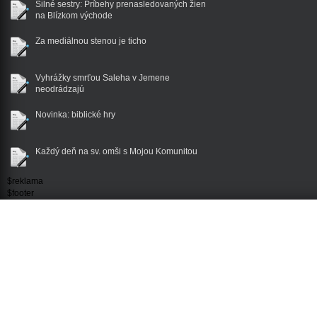
Silné sestry: Príbehy prenasledovaných žien
na Blízkom východe
Za mediálnou stenou je ticho
Vyhrážky smrťou Saleha v Jemene
neodrádzajú
Novinka: biblické hry
Každý deň na sv. omši s Mojou Komunitou
$reklama
$footer