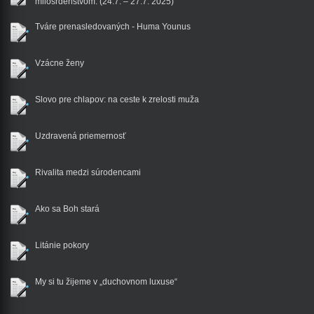
milosrdenstvom. (24.7. – 27.7. 2025)
Tváre prenasledovaných - Huma Younus
Vzácne ženy
Slovo pre chlapov: na ceste k zrelosti muža
Uzdravená priemernosť
Rivalita medzi súrodencami
Ako sa Boh stará
Litánie pokory
My si tu žijeme v „duchovnom luxuse“