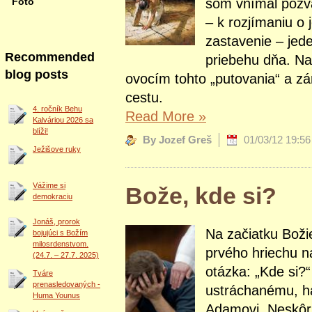
som vnímal pozva
Foto
– k rozjímaniu o 
zastavenie – jede
Recommended
priebehu dňa. Na
blog posts
ovocím tohto „putovania“ a z
cestu.
4. ročník Behu
Read More
»
Kalváriou 2026 sa
blíži!
By Jozef Greš
01/03/12 19:56
Ježišove ruky
Vážime si
Bože, kde si?
demokraciu
Jonáš, prorok
Na začiatku Boži
bojujúci s Božím
milosrdenstvom.
prvého hriechu n
(24.7. – 27.7. 2025)
otázka: „Kde si?“
Tváre
prenasledovaných -
ustráchanému, h
Huma Younus
Adamovi. Neskôr 