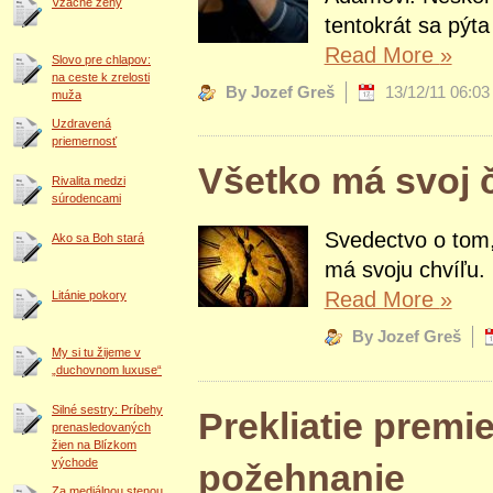
Vzácne ženy
tentokrát sa pýta
Read More
»
Slovo pre chlapov:
na ceste k zrelosti
By Jozef Greš
13/12/11 06:03
muža
Uzdravená
priemernosť
Všetko má svoj 
Rivalita medzi
súrodencami
Svedectvo o tom
Ako sa Boh stará
má svoju chvíľu.
Read More
»
Litánie pokory
By Jozef Greš
My si tu žijeme v
„duchovnom luxuse“
Silné sestry: Príbehy
Prekliatie premi
prenasledovaných
žien na Blízkom
východe
požehnanie
Za mediálnou stenou