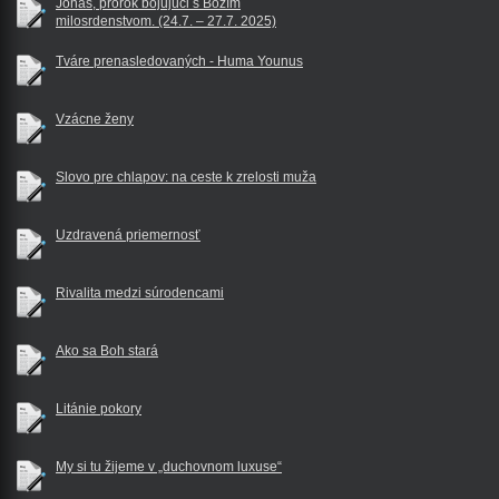
Jonáš, prorok bojujúci s Božím
milosrdenstvom. (24.7. – 27.7. 2025)
Tváre prenasledovaných - Huma Younus
Vzácne ženy
Slovo pre chlapov: na ceste k zrelosti muža
Uzdravená priemernosť
Rivalita medzi súrodencami
Ako sa Boh stará
Litánie pokory
My si tu žijeme v „duchovnom luxuse“