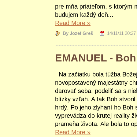
pre mňa priateľom, s ktorým 
budujem každý deň...
Read More
»
By Jozef Greš
14/11/11 20:27
EMANUEL - Boh s
Na začiatku bola túžba Božej
novopostavený majestátny chr
darovať seba, podeliť sa s ni
blízky vzťah. A tak Boh stvori
hrdý. Po jeho zlyhaní ho Boh 
vyprevádza do krutej reality 
prameňa života. Ale bola to op
Read More
»