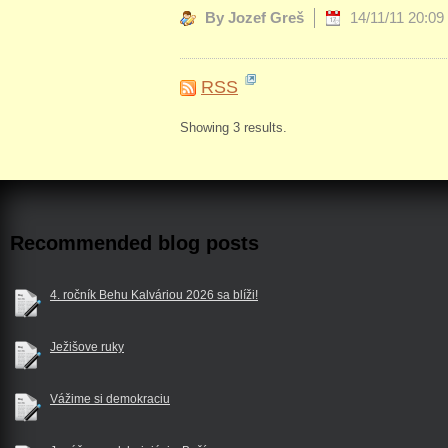
By Jozef Greš
14/11/11 20:09
RSS
Showing 3 results.
Recommended blog posts
4. ročník Behu Kalváriou 2026 sa blíži!
Ježišove ruky
Vážime si demokraciu