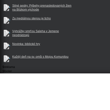
Silné sestry: Príbehy prenasledovaných žien
na Blízkom východe
Za mediálnou stenou je ticho
Vyhrážky smrťou Saleha v Jemene
neodrádzajú
Novinka: biblické hry
Každý deň na sv. omši s Mojou Komunitou
$reklama
$footer