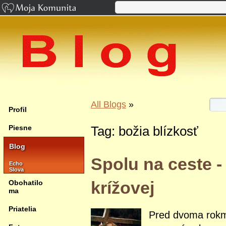
All Blogs
»
Profil
Piesne
Tag: božia blízkosť
Blog
Spolu na ceste - 
Echo
Slova
krížovej
Obohatilo
ma
Priatelia
Pred dvoma rokm