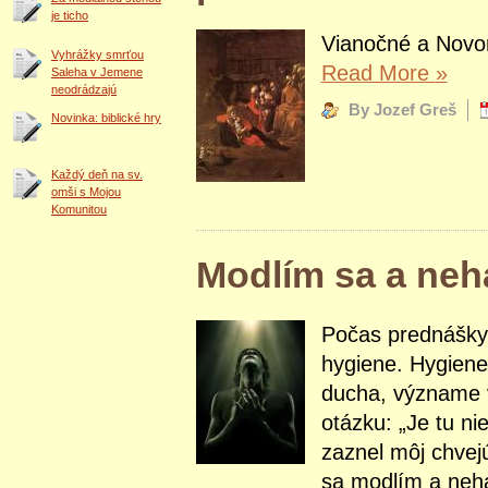
je ticho
Vianočné a Novor
Vyhrážky smrťou
Read More
»
Saleha v Jemene
neodrádzajú
By Jozef Greš
Novinka: biblické hry
Každý deň na sv.
omši s Mojou
Komunitou
Modlím sa a neh
Počas prednášky o
hygiene. Hygiene 
ducha, význame v
otázku: „Je tu ni
zaznel môj chvejú
sa modlím a neha