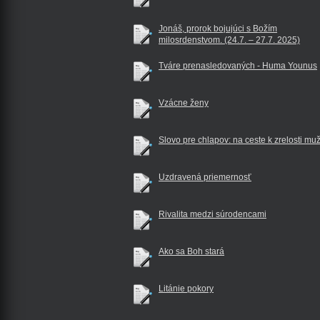
Jonáš, prorok bojujúci s Božím
milosrdenstvom. (24.7. – 27.7. 2025)
Tváre prenasledovaných - Huma Younus
Vzácne ženy
Slovo pre chlapov: na ceste k zrelosti mu
Uzdravená priemernosť
Rivalita medzi súrodencami
Ako sa Boh stará
Litánie pokory