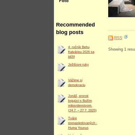
Foto
Recommended
blog posts
RSS
4. ročník Behu
Showing 1 resul
Kalváriou 2026 sa
blíži!
Ježišove ruky
Vážime si
demokraciu
Jonáš, prorok
bojujúci s Božím
milosrdenstvom.
(24.7. – 27.7. 2025)
Tváre
prenasledovaných -
Huma Younus