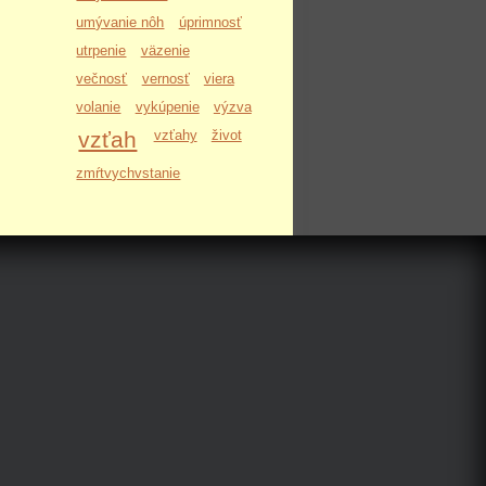
umývanie nôh
úprimnosť
utrpenie
väzenie
večnosť
vernosť
viera
volanie
vykúpenie
výzva
vzťah
vzťahy
život
zmŕtvychvstanie