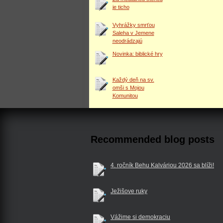
je ticho
Vyhrážky smrťou
Saleha v Jemene
neodrádzajú
Novinka: biblické hry
Každý deň na sv.
omši s Mojou
Komunitou
Recommended blog posts
4. ročník Behu Kalváriou 2026 sa blíži!
Ježišove ruky
Vážime si demokraciu