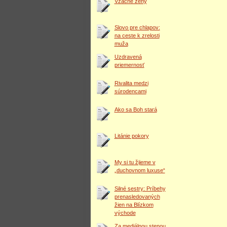
Vzácne ženy
Slovo pre chlapov:
na ceste k zrelosti
muža
Uzdravená
priemernosť
Rivalita medzi
súrodencami
Ako sa Boh stará
Litánie pokory
My si tu žijeme v
„duchovnom luxuse“
Silné sestry: Príbehy
prenasledovaných
žien na Blízkom
východe
Za mediálnou stenou