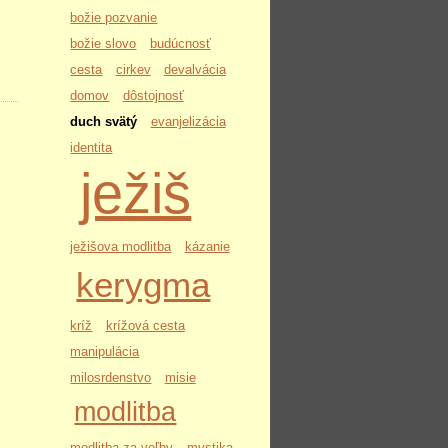
božie pozvanie
božie slovo
budúcnosť
cesta
cirkev
devalvácia
domov
dôstojnosť
duch svätý
evanjelizácia
identita
ježiš
ježišova modlitba
kázanie
kerygma
kríž
krížová cesta
manipulácia
milosrdenstvo
misie
modlitba
modlitba za voľby
mystika