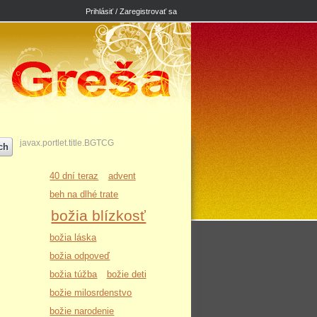
Prihlásiť / Zaregistrovať sa
javax.portlet.title.BGTCG
40 dní teraz
advent
beh na dlhé trate
božia blízkosť
božia láska
božia odpoveď
božia túžba
božie deti
božie milosrdenstvo
božie narodenie