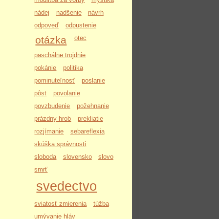
nádej
nadšenie
návrh
odpoveď
odpustenie
otázka
otec
paschálne trojdnie
pokánie
politika
pominuteľnosť
poslanie
pôst
povolanie
povzbudenie
požehnanie
prázdny hrob
prekliatie
rozjímanie
sebareflexia
skúška správnosti
sloboda
slovensko
slovo
smrť
svedectvo
sviatosť zmierenia
túžba
umývanie hláv