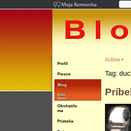
All Blogs
»
Profil
Tag: duc
Piesne
Blog
Príb
Echo
Slova
Obohatilo
ma
Priatelia