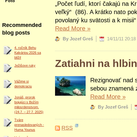
Foto
„Počet ľudí, ktorí čakajú na Kr
veľký“ (86). A krátko nato pok
povolaný ku svätosti a k misii“
Recommended
Read More
»
blog posts
By Jozef Greš
14/11/11 20:18
4. ročník Behu
Kalváriou 2026 sa
blíži!
Zatiahni na hlbi
Ježišove ruky
Rezignovať nad s
Vážime si
demokraciu
sebou znamená z
Read More
»
Jonáš, prorok
bojujúci s Božím
By Jozef Greš
milosrdenstvom.
(24.7. – 27.7. 2025)
Tváre
prenasledovaných -
RSS
Huma Younus