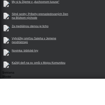
My si tu žijeme v „duchovnom luxuse“
Silné sestry: Príbehy prenasledovaných žien
na Blízkom východe
Za mediálnou stenou je ticho
Vyhrážky smrťou Saleha v Jemene
neodrádzajú
Novinka: biblické hry
Každý deň na sv. omši s Mojou Komunitou
$reklama
$footer