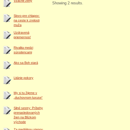
Vzácne ženy
Showing 2 results.
Slovo pre chlapov:
na ceste k zrelosti
muža
Uzdravená
priemernosť
Rivalita medzi
súrodencami
Ako sa Boh stará
Litánie pokory
My si tu žijeme v
„duchovnom luxuse“
Silné sestry: Príbehy
prenasledovaných
žien na Blízkom
východe
Za mediálnou stenou