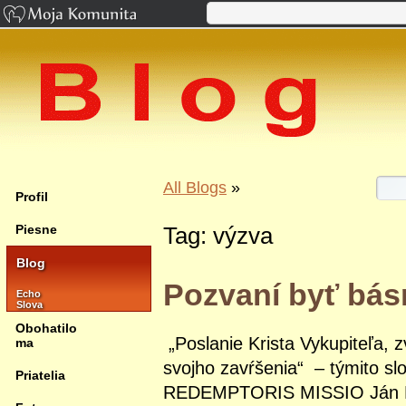
All Blogs
»
Profil
Piesne
Tag: výzva
Blog
Pozvaní byť básn
Echo
Slova
Obohatilo
„Poslanie Krista Vykupiteľa, z
ma
svojho zavŕšenia“ – týmito sl
Priatelia
REDEMPTORIS MISSIO Ján Pavo