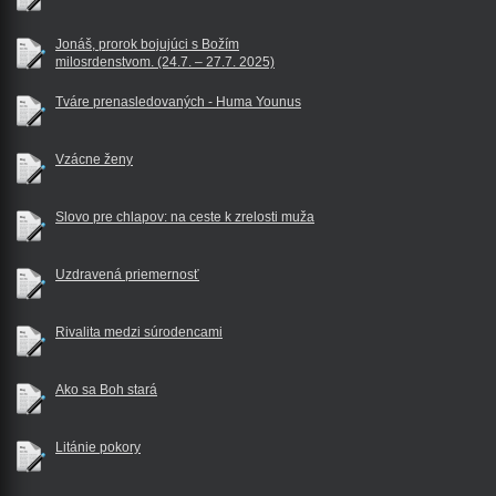
Jonáš, prorok bojujúci s Božím
milosrdenstvom. (24.7. – 27.7. 2025)
Tváre prenasledovaných - Huma Younus
Vzácne ženy
Slovo pre chlapov: na ceste k zrelosti muža
Uzdravená priemernosť
Rivalita medzi súrodencami
Ako sa Boh stará
Litánie pokory