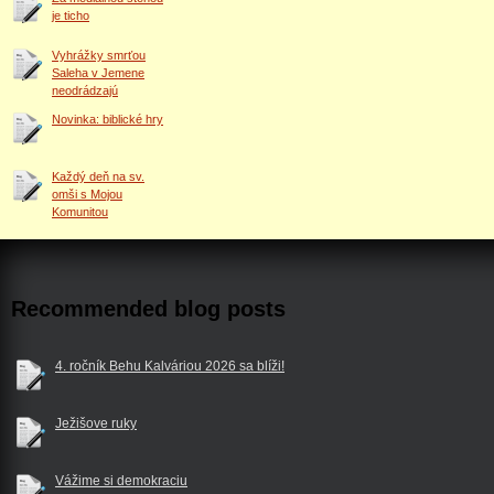
je ticho
Vyhrážky smrťou
Saleha v Jemene
neodrádzajú
Novinka: biblické hry
Každý deň na sv.
omši s Mojou
Komunitou
Recommended blog posts
4. ročník Behu Kalváriou 2026 sa blíži!
Ježišove ruky
Vážime si demokraciu