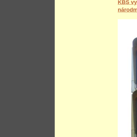
KBS vyd
národm