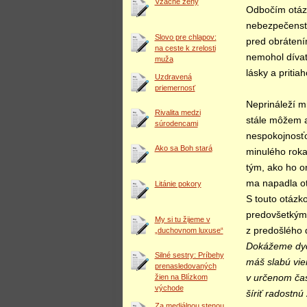
Vzácne ženy
Odbočím otázko
nebezpečenst
Slovo pre chlapov:
pred obrátení
na ceste k zrelosti
nemohol dívať
muža
lásky a pritia
Uzdravená
priemernosť
Neprináleží mi
Rivalita medzi
stále môžem a
súrodencami
nespokojnosťo
Ako sa Boh stará
minulého roka
tým, ako ho on
ma napadla o
Litánie pokory
S touto otázk
predovšetkým 
My si tu žijeme v
z predošlého 
„duchovnom luxuse“
Dokážeme dych
Silné sestry: Príbehy
máš slabú vie
prenasledovaných
žien na Blízkom
v určenom čas
východe
šíriť radostnú 
Za mediálnou stenou