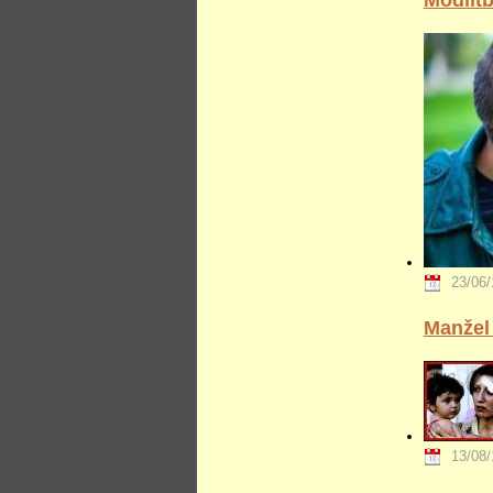
23/06/
Manžel 
13/08/