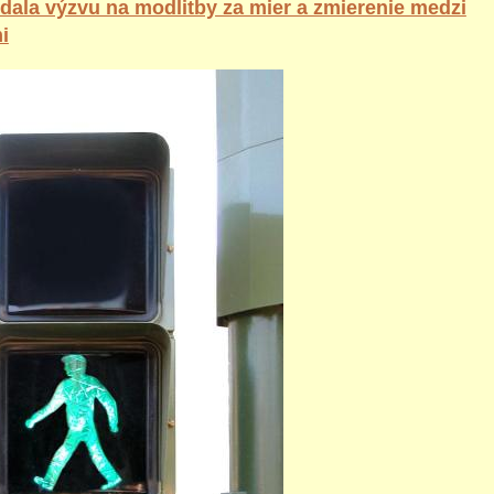
ala výzvu na modlitby za mier a zmierenie medzi
i