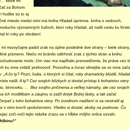
c“, ktoré mi
čať za Bohom.
i hudbe sú to aj
čné miesto medzi nimi má kniha Hľadali úprimne, kniha o vedcoch,
noducho významných ľuďoch, ktorí roky hľadali, až našli cestu ku Kristo
tal tri roky po obrátení.
í mi nezvyčajne padol zrak na úplne posledné dve strany – biele strany,
iné písmeno. Niečo mi bránilo odtrhnúť zrak z týchto strán a knihu
 počudovanie mizlo, čím viac ma napĺňalo presvedčenie, že práve cez ti
oh ku mne zvlášť prehovoriť. Pozvoľna a čoraz silnejšie sa vo mne zača
y:
„A čo ty? Pozri, ľudia, o ktorých si čítal, roky dramaticky blúdili, hľadali
ista našli. A ty? Cez svojich blízkych si dostal prístup k bohatstvu viery
tiu, birmovku, ... Bez svojho pričinenia a veľkej námahy, ale cez svojich
ka ich modlitbám a záujmu si zažil dotyk Božej lásky, a tak začal
čerpať z toho bohatstva viery. Po úvodnom nadšení si sa nestratil aj
e s nimi tvoríš spoločenstvo. Všetko si dostal, akoby na podnose. Čo
ojac zoči-voči tejto otázke zrazu sa v hĺbke môjho srdca ozvalo:
hlbinu!“