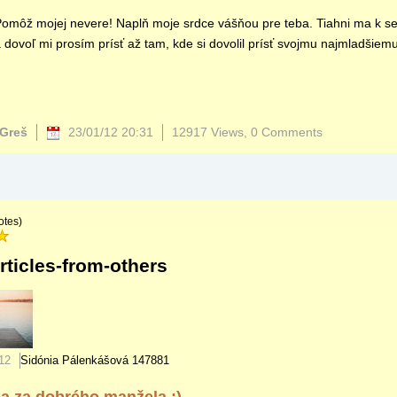
omôž mojej nevere! Naplň moje srdce vášňou pre teba. Tiahni ma k s
 dovoľ mi prosím prísť až tam, kde si dovolil prísť svojmu najmladšiem
 Greš
23/01/12 20:31
12917 Views,
0 Comments
otes)
rticles-from-others
12
Sidónia Pálenkášová
147881
a za dobrého manžela :)