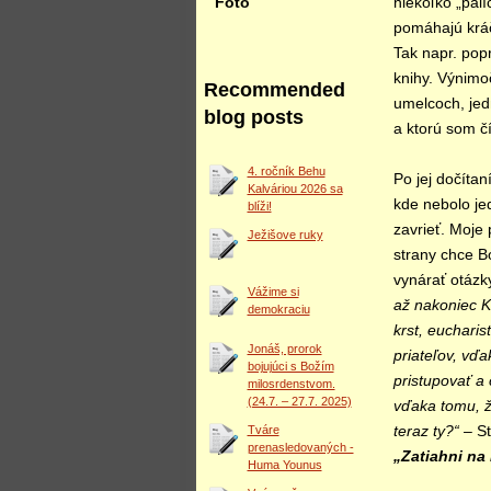
Foto
niekoľko „palí
pomáhajú krá
Tak napr. popr
knihy. Výnimo
Recommended
umelcoch, jed
blog posts
a ktorú som čí
4. ročník Behu
Po jej dočítan
Kalváriou 2026 sa
kde nebolo jed
blíži!
zavrieť. Moje
Ježišove ruky
strany chce B
vynárať otázk
Vážime si
až nakoniec Kr
demokraciu
krst, eucharis
Jonáš, prorok
priateľov, vďa
bojujúci s Božím
pristupovať a 
milosrdenstvom.
(24.7. – 27.7. 2025)
vďaka tomu, ž
Tváre
teraz ty?“ –
St
prenasledovaných -
„Zatiahni na 
Huma Younus