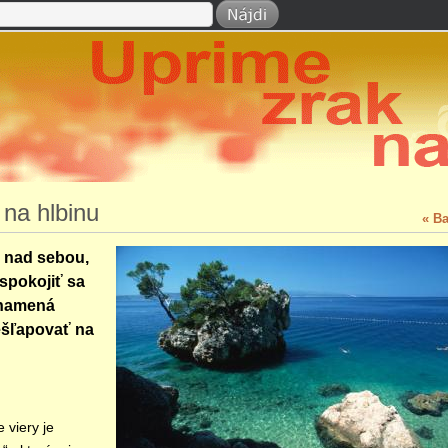
 na hlbinu
« B
 nad sebou,
spokojiť sa
znamená
ešľapovať na
 viery je