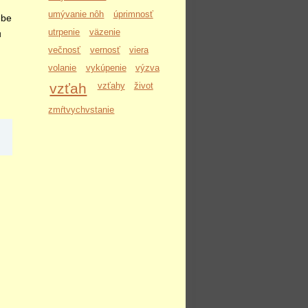
umývanie nôh
úprimnosť
ebe
utrpenie
väzenie
u
večnosť
vernosť
viera
volanie
vykúpenie
výzva
vzťah
vzťahy
život
zmŕtvychvstanie