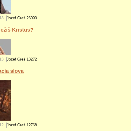
18
Jozef Greš
26090
Ježiš Kristus?
13
Jozef Greš
13272
cia slova
12
Jozef Greš
12768