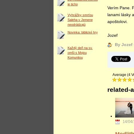
je ticho
Verím Pane. P
lanami lásky a
Vyhrážky smrťou
Saleha v Jemene
apoštolovi.
neodrádzajú
Novinka: biblické hry
Jozef
By Jozef
Každý deň na sv.
omši s Mojou
Komunitou
Average (4 V
related-a
14/04/
Modlitb