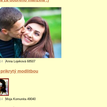
14
Anna Lojeková
68507
prikrytý modlitbou
14
Moja Komunita
49040