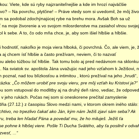
u: Viete, kde sú ryby najzraniteľnejšie a kde im hrozí najväčšie
vo? –
Na povrchu, plytčine! – Práve vtedy som si uvedomil, že môj živo
m sa podobal zdochýnajúcej rybe na brehu mora. Avšak Boh sa už
 na moje živorenie a vo svojom milosrdenstve ma zasiahol vlnou svojej
hol k sebe. A to, čo odo mňa chce, je, aby som išiel hlbšie a hlbšie.
 hodnotiť, nakoľko je moja viera hlboká, či povrchná. Čo, ale viem, je, 
 aj chcem ísť hlbšie a často prežívam, neviem, či to nazvať
u alebo túžbou ísť hlbšie. Tak tomu bolo aj pred nedávnom na sklonku
. Na sviatok sv. apoštola Jána uvažujúc nad jeho vzťahom k Ježišovi, 
 poznal, nad tou blízkosťou a intimitou , ktorú prežíval na jeho „hrudi“,
tázka:
„Čo môžem urobiť pre svoju vieru, pre môj vzťah ku Kristovi ja?“
ou som vstupoval do modlitby aj na druhý deň ráno, vediac, že odpoveď
v jeho rukách. Počas nej som si oneskorene prečítal zamyslenie
dňa (27.12.) z časopisu Slovo medzi nami, v ktorom okrem iného stálo
tivo, no trpezlivo čakať ako Ján, kým nám Ježiš zjaví sám seba? Ak
ru, treba len hľadať Pána a povedať mu, že ho miluješ. Ježiš ťa
e pohne k hlbšej viere. Pošle Ti Ducha Svätého, aby ťa posilnil v odva
zvesť, ...“