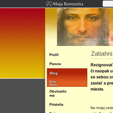
Zatiahni
Profil
Piesne
Rezignovať
či naopak u
Blog
so sebou 
Echo
zastať a pr
Slova
mieste.
Obohatilo
ma
Priatelia
Na mojej ceste