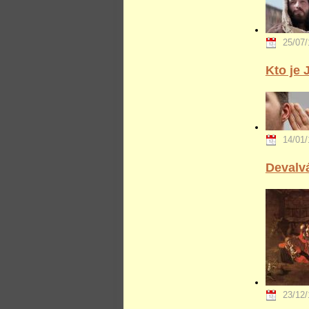
25/07/
Kto je 
14/01/
Devalvá
23/12/