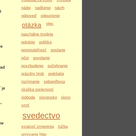
nádej
nadšenie
návrh
t
odpoveď
odpustenie
otázka
otec
paschálne trojdnie
pokánie
politika
že
pominuteľnosť
poslanie
pôst
povolanie
povzbudenie
požehnanie
nad
prázdny hrob
prekliatie
rozjímanie
sebareflexia
 je
skúška správnosti
sloboda
slovensko
slovo
:
„
smrť
svedectvo
he
sviatosť zmierenia
túžba
umývanie hláv