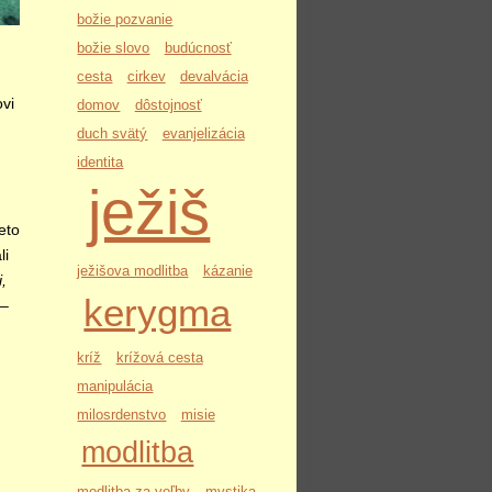
božie pozvanie
božie slovo
budúcnosť
cesta
cirkev
devalvácia
vi
domov
dôstojnosť
duch svätý
evanjelizácia
identita
ježiš
eto
li
ježišova modlitba
kázanie
,
kerygma
 –
kríž
krížová cesta
manipulácia
milosrdenstvo
misie
modlitba
modlitba za voľby
mystika