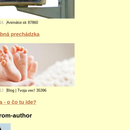
16
Animátor.sk
87860
ebná prechádzka
12
Blog | Tvoja vec!
35396
 - o čo tu ide?
rom-author