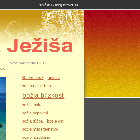
Prihlásiť / Zaregistrovať sa
javax.portlet.title.BGTCG
ack
40 dní teraz
advent
beh na dlhé trate
božia blízkosť
božia láska
božia odpoveď
božia túžba
božie deti
božie milosrdenstvo
božie narodenie