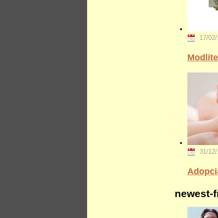
17/02/
Modlit
31/12/
Adopcia
newest-f