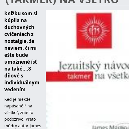
knižku som si
kúpila na
duchovných
cvičeniach z
nostalgie, že
neviem, či mi
ešte bude
umožnené ísť
na také....8
dňové s
individuálnym
vedením
Keď je niekde
napásané " na
všetko", znie to
podozrivo. Preto
múdry autor James