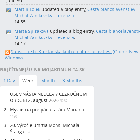
June 30
Martin Lojek
updated a blog entry,
Cesta blahoslavenstiev -
Michal Zamkovský - recenzia
.
14:55
Marta Spisakova
updated a blog entry,
Cesta blahoslavensti
Michal Zamkovský - recenzia
.
14:17
Subscribe to Kresťanská kniha a film's activities.
(Opens New
Window)
NAJČÍTANEJŠIE NA MOJAKOMUNITA.SK
1 Day
Week
Month
3 Months
OSEMNÁSTA NEDEĽA V CEZROČNOM
OBDOBÍ 2. august 2026
3267
Myšlienka pre pána farára Mariána
1196
20. výročie úmrtia Mons. Michala
Štanga
528