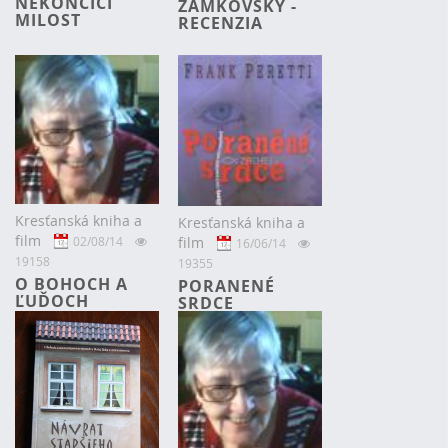
NEKONČÍCÍ
ZAMKOVSKÝ -
MILOST
RECENZIA
Kresťanská kniha a
Kresťanská kniha a
film
02/08/14
film
16/06/14
19158
19355
O BOHOCH A
PORANENÉ
ĽUĎOCH
SRDCE