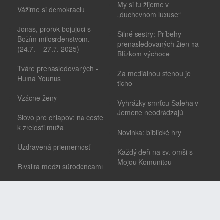
My si tu žijeme v
Vážime si demokraciu
„duchovnom luxuse“
Jonáš, prorok bojujúci s
Silné sestry: Príbehy
Božím milosrdenstvom.
prenasledovaných žien na
(24.7. – 27.7. 2025)
Blízkom východe
Tváre prenasledovaných -
Za mediálnou stenou je
Huma Younus
ticho
Vzácne ženy
Vyhrážky smrťou Saleha v
Jemene neodrádzajú
Slovo pre chlapov: na ceste
k zrelosti muža
Novinka: biblické hry
Uzdravená priemernosť
Každý deň na sv. omši s
Mojou Komunitou
Rivalita medzi súrodencami