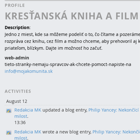
PROFILE
KRESŤANSKÁ KNIHA A FILM
Description
:
Jedno z miest, kde sa môžeme podeliť o to, čo čítame a pozerám
rozpráva cez knihu, cez film a možno chceme, aby prehovoril aj 
priateľom, blízkym. Dajte im možnosť ho začuť.
web-admin
tieto-stranky-nemaju-spravcov-ak-chcete-pomoct-napiste-na
info@mojakomunita.sk
ACTIVITIES
August 12
Redakcia MK
updated a blog entry,
Philip Yancey: Nekončící
milost
.
13:36
Redakcia MK
wrote a new blog entry,
Philip Yancey: Nekončí
milost
.