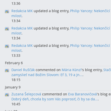
13:36
Redakcia MK
updated a blog entry,
Philip Yancey: Nekončící
milost
.
13:34
Redakcia MK
updated a blog entry,
Philip Yancey: Nekončící
milost
.
13:34
Redakcia MK
updated a blog entry,
Philip Yancey: Nekončící
milost
.
13:33
February 6
Daniel Ruščák
commented on
Mária Künzl
's blog entry,
Stač
zamyslieť nad Božím Slovom: Ef 3, 19 a Jn...
.
18:15
January 9
Zuzana Šelepcová
commented on
Eva Baranovičová
's blog e
Dobrý deň, chcela by som Vás poprosiť, či by sa da...
.
16:45