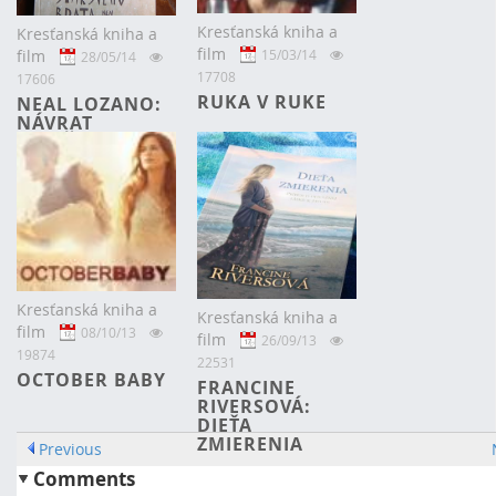
Kresťanská kniha a
Kresťanská kniha a
film
15/03/14
film
28/05/14
17708
17606
RUKA V RUKE
NEAL LOZANO:
NÁVRAT
STARŠIEHO
BRATA.
Kresťanská kniha a
Kresťanská kniha a
film
08/10/13
film
26/09/13
19874
22531
OCTOBER BABY
FRANCINE
RIVERSOVÁ:
DIEŤA
ZMIERENIA
Previous
Comments