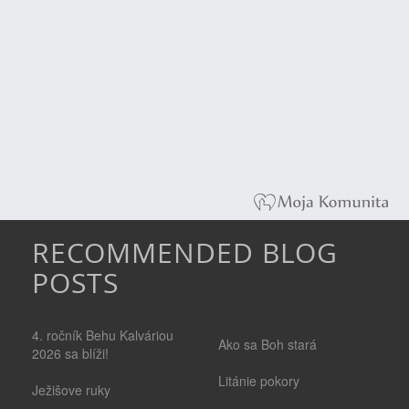
RECOMMENDED BLOG
POSTS
4. ročník Behu Kalváriou
Ako sa Boh stará
2026 sa blíži!
Litánie pokory
Ježišove ruky