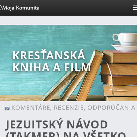
KRESŤANSKÁ
KNIHA A FILM
KOMENTÁRE, RECENZIE, ODPORÚČANIA
JEZUITSKÝ NÁVOD
(TAKMER) NA VŠETKO