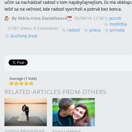
učím sa nachádzať radosť v tom najobyčajnejšom, čo ma obklopu
tešiť sa na večnosť, kde radosť vyvrcholí a potrvá bez konca.
By Mária-Irma Danieliszová
05/09/14 12:56
jezuiti
modlitba
21787 Views,
0 Comments
radosť
práca
príroda
duchvný život
Average (1 Vote)
RELATED-ARTICLES-FROM-OTHERS
Sidónia Pálenkášová
Anna Lojeková