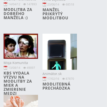
14/04/12
147893
23/06/14
68518
MODLITBA ZA
MANŽEL
DOBRÉHO
PRIKRYTÝ
MANŽELA :)
MODLITBOU
Moja Komunita
13/08/14
49097
KBS VYDALA
Animátor.sk
VÝZVU NA
17/02/16
87870
MODLITBY ZA
MODLITEBNÁ
MIER A
PRECHÁDZKA
ZMIERENIE
MEDZI
NÁRODMI