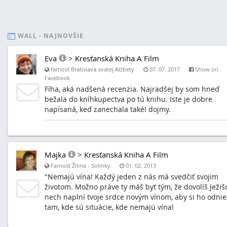
WALL - NAJNOVŠIE
Eva
>
Kresťanská Kniha A Film
farnosť Bratislava-svätej Alžbety
07. 07. 2017
Show on
Facebook
Fíha, aká nadšená recenzia. Najradšej by som hneď
bežala do kníhkupectva po tú knihu. Iste je dobre
napísaná, keď zanechala také! dojmy.
Majka
>
Kresťanská Kniha A Film
Farnosť Žilina - Solinky
01. 02. 2013
"Nemajú vína! Každý jeden z nás má svedčiť svojim
životom. Možno práve ty máš byť tým, že dovolíš Ježišo
nech naplní tvoje srdce novým vínom, aby si ho odnie
tam, kde sú situácie, kde nemajú vína!