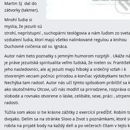
Martin SJ dal do
zátvorky (takmer).
Mnohí ľudia si
myslia, že jezuiti sú
strohí, neprístupní , suchopárni teológovia a nám ľuďom zo svet
vzdialení ľudia, ktorí majú všetko nalinkované regulou a knihou
Duchovné cvičenia od sv. Ignáca.
Autor nám tieto poznatky s jemným humorom rozptýli . Ukáže n
je práve jezuitská spiritualita veľmi ľudská, že nielen sv. Františe
jeho nasledovníci, ale aj jezuiti majú hlboký a srdečný vzťah i k
stvoreným veciam počnúc prírodou a končiac výdobytkami techni
Nechýba tam radosť. Autor nás učí týmto spôsobom priblížiť sa 
ako skutočnému Otcovi, učí nás modliť sa prirodzene, rozpráva o
slobode a rovnako otvorene o láske, celibáte, sexe, práci , utrpení
radosti.
Túžila som akosi si tie krásne zážitky z exercícií predĺžiť. Robím t
dvojako. Delím sa na stránke Slovo a život s poznámkami, ktoré 
robila na prijaté body na každý deň a po večeroch čítam v tejto k