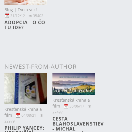
Blog | Tvoja vec!
31/12/12
35402
ADOPCIA - O ČO
TU IDE?
NEWEST-FROM-AUTHOR
Kresťanská kniha a
film
30/06/17
Kresťanská kniha a
27497
film
04/08/21
CESTA
22979
BLAHOSLAVENSTIEV
PHILIP YANCEY:
- MICHAL