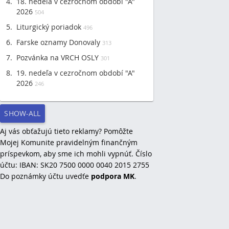
18. nedeľa v cezročnom období "A"
2026
504
Liturgický poriadok
496
Farske oznamy Donovaly
313
Pozvánka na VRCH OSLY
301
19. nedeľa v cezročnom období "A"
2026
246
SHOW-ALL
Aj vás obťažujú tieto reklamy? Pomôžte
Mojej Komunite pravidelným finančným
príspevkom, aby sme ich mohli vypnúť. Číslo
účtu: IBAN: SK20 7500 0000 0040 2015 2755
Do poznámky účtu uvedťe
podpora MK
.